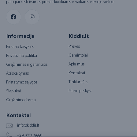
patogiai rasti įvairias prekes kūdikiams ir vaikams vienoje vietoje.
Informacija
Kiddis.lt
Prekės
Pirkimo taisyklės
Gamintojai
Privatumo politika
Apie mus
Grąžinimas ir garantijos
Kontaktai
Atsiskaitymas
Tinklaraštis
Pristatymo sąlygos
Mano paskyra
Slapukai
Grąžinimo forma
Kontaktai
info@kiddis.lt
+370 688 09998