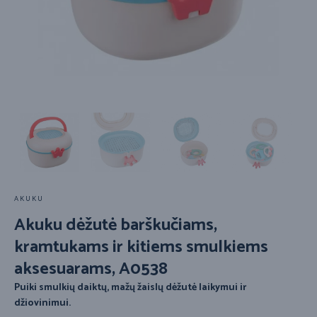
AKUKU
Akuku dėžutė barškučiams,
kramtukams ir kitiems smulkiems
aksesuarams, A0538
Puiki smulkių daiktų, mažų žaislų dėžutė laikymui ir
džiovinimui.