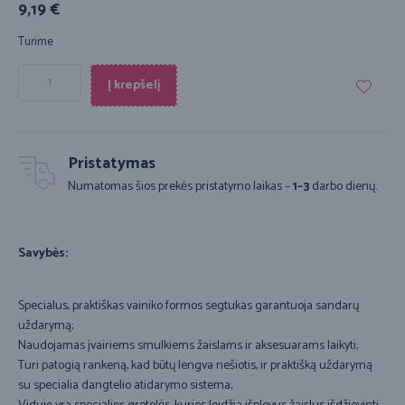
9,19
€
Turime
Į krepšelį
Pristatymas
Numatomas šios prekės pristatymo laikas –
1–3
darbo dienų.
Savybės:
Specialus, praktiškas vainiko formos segtukas garantuoja sandarų
uždarymą;
Naudojamas įvairiems smulkiems žaislams ir aksesuarams laikyti;
Turi patogią rankeną, kad būtų lengva nešiotis, ir praktišką uždarymą
su specialia dangtelio atidarymo sistema;