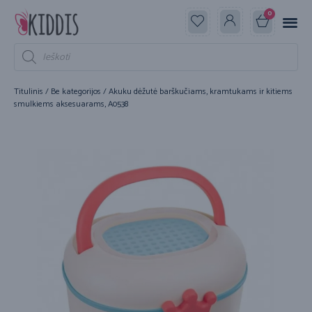
0
Titulinis
/
Be kategorijos
/ Akuku dėžutė barškučiams, kramtukams ir kitiems
smulkiems aksesuarams, A0538