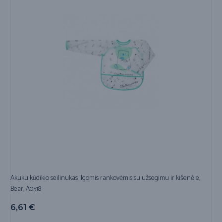
Akuku kūdikio seilinukas ilgomis rankovėmis su užsegimu ir kišenėle,
Bear, A0518
6,61
€