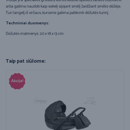
Viduje yra specialios grotelės, kurios leidžia išplovus žaislus išdžiovinti
arba galima naudoti kaip sietelį sijojant smėlį žaidžiant smėlio dėžėje;
Turi langelį iš viršaus, kuriame galima patikrinti dėžutės turinį.
Techniniai duomenys:
Dėžutės matmenys: 20 x 18 x 13 cm.
Taip pat siūlome:
Akcija!