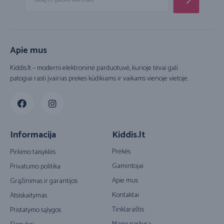
Apie mus
Kiddis.lt – moderni elektroninė parduotuvė, kurioje tėvai gali
patogiai rasti įvairias prekes kūdikiams ir vaikams vienoje vietoje.
Informacija
Kiddis.lt
Prekės
Pirkimo taisyklės
Gamintojai
Privatumo politika
Apie mus
Grąžinimas ir garantijos
Kontaktai
Atsiskaitymas
Tinklaraštis
Pristatymo sąlygos