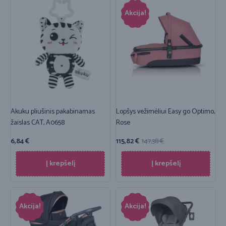
Akcija!
Akuku pliušinis pakabinamas
Lopšys vežimėliui Easy go Optimo,
žaislas CAT, A0658
Rose
6,84
€
115,82
€
147,38
€
Į krepšelį
Į krepšelį
Akcija!
Akcija!