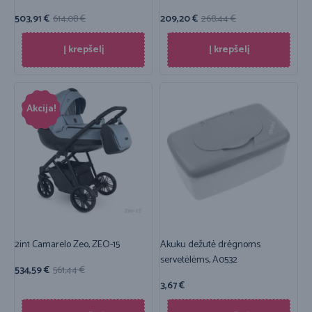
503,91
€
614,08
€
209,20
€
268,44
€
Į krepšelį
Į krepšelį
Akcija!
2in1 Camarelo Zeo, ZEO-15
Akuku dežutė drėgnoms
servetėlėms, A0532
534,59
€
561,44
€
3,67
€