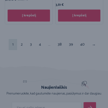
3,81
€
Į krepšelį
Į krepšelį
1
2
3
4
…
38
39
40
→
Naujienlaiškis
Prenumeruokite, kad gautumėte naujienas, pasiūlymus ir dar daugiau.