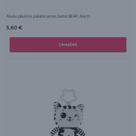
Akuku pliušinis pakabinamas žaislas BEAR, A0470
5,60
€
Į krepšelį