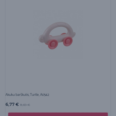
Akuku barškutis, Turtle, A0542
6,77
€
8,69
€