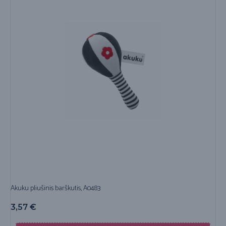
Akuku pliušinis barškutis, A0483
3,57
€