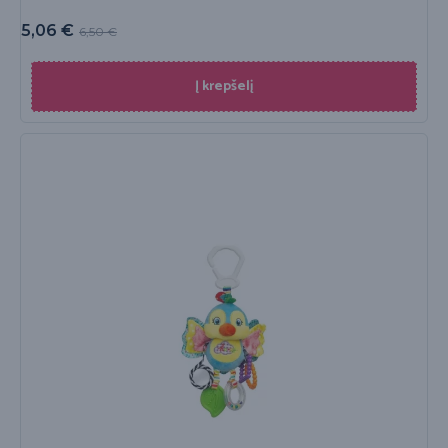
5,06
€
6,50
€
Į krepšelį