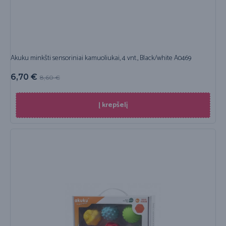
Akuku minkšti sensoriniai kamuoliukai, 4 vnt., Black/white A0469
6,70
€
8,60
€
Į krepšelį