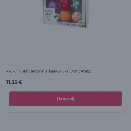
Akuku minkšti sensoriniai kamuoliukai, 8 vnt., A0452
11,35
€
Į krepšelį