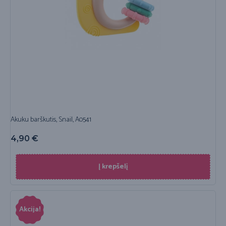
Akuku barškutis, Snail, A0541
4,90
€
Į krepšelį
Akcija!