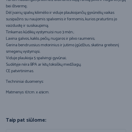
bei ištvermę;
Dėl įvairių spalvų kilimėlio ir viduje plaukiojančių gyvūnėlių vaikas
susipažins su naujomis spalvomis ir formomis, kurios praturtins jo
vaizduotę ir susikaupimą;
Tinkamas kūdikių vystymuisi nuo 3 mėn.;
Lavina galvos, kaklo, pečių, nugaros ir pilvo raumenis;
Gerina bendruosius motorinius ir jutimo įgūdžius, skatina greitesnį
smegenų vystymąsi;
Viduje plaukioja 5 spalvingi gyvūnai;
Sudėtyje nėra BPA ar kitų toksiškų medžiagų;
CE patvirtinimas.
Techniniai duomenys:
Matmenys: 67cm. x 49cm.
Taip pat siūlome: