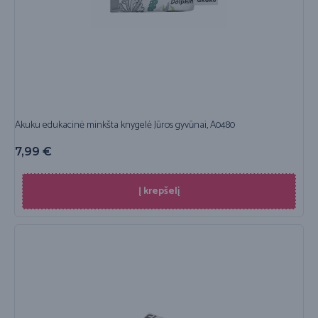
Akuku edukacinė minkšta knygelė Jūros gyvūnai, A0480
7,99
€
Į krepšelį