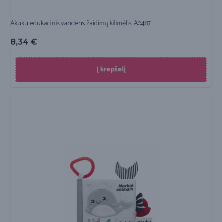
Akuku edukacinis vandens žaidimų kilimėlis, A0487
8,34
€
Į krepšelį