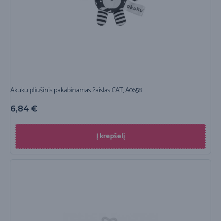
Akuku pliušinis pakabinamas žaislas CAT, A0658
6,84
€
Į krepšelį