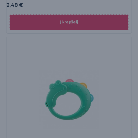
2,48
€
Į krepšelį