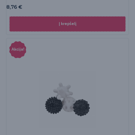
8,76
€
Į krepšelį
Akcija!