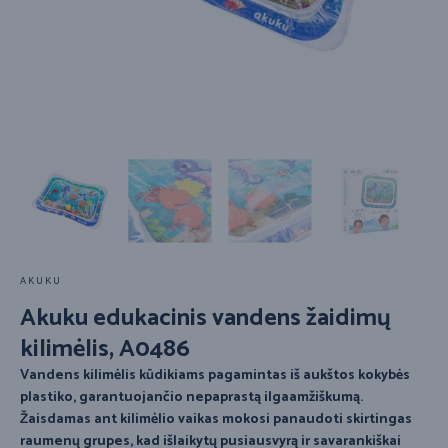
AKUKU
Akuku edukacinis vandens žaidimų
kilimėlis, A0486
Vandens kilimėlis kūdikiams pagamintas iš aukštos kokybės
plastiko, garantuojančio nepaprastą ilgaamžiškumą.
Žaisdamas ant kilimėlio vaikas mokosi panaudoti skirtingas
raumenų grupes, kad išlaikytų pusiausvyrą ir savarankiškai