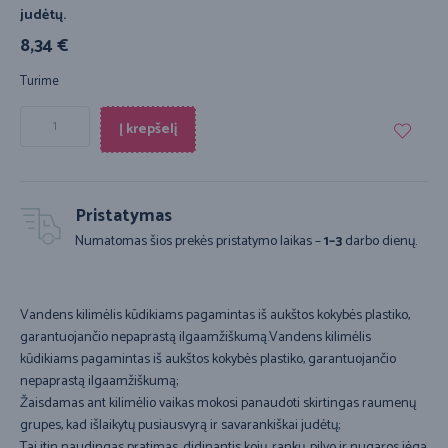
judėtų.
8,34
€
Turime
Į krepšelį
Pristatymas
Numatomas šios prekės pristatymo laikas –
1–3
darbo dienų.
Vandens kilimėlis kūdikiams pagamintas iš aukštos kokybės plastiko,
garantuojančio nepaprastą ilgaamžiškumą.Vandens kilimėlis
kūdikiams pagamintas iš aukštos kokybės plastiko, garantuojančio
nepaprastą ilgaamžiškumą;
Žaisdamas ant kilimėlio vaikas mokosi panaudoti skirtingas raumenų
grupes, kad išlaikytų pusiausvyrą ir savarankiškai judėtų;
Tai itin naudingas pratimas, didinantis kojų, rankų, pilvo ir nugaros jėgą