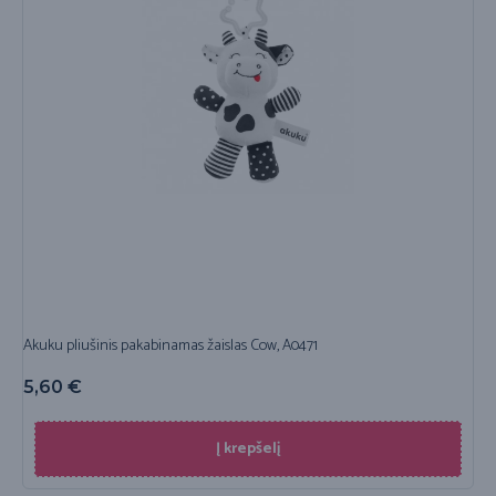
Akuku pliušinis pakabinamas žaislas Cow, A0471
5,60
€
Į krepšelį