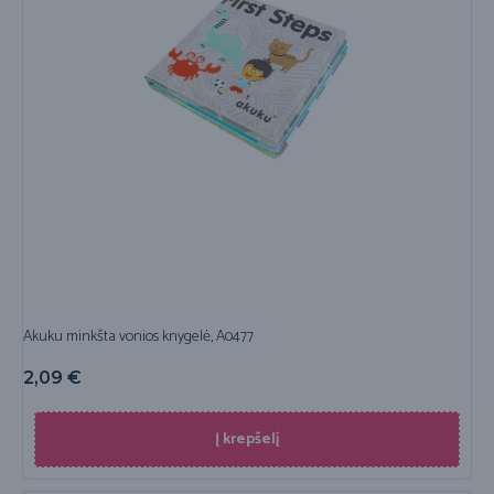
Akuku minkšta vonios knygelė, A0477
2,09
€
Į krepšelį