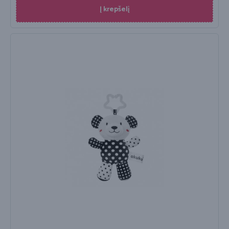
Į krepšelį