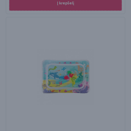
Į krepšelį