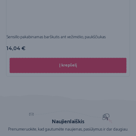
Sensillo pakabinamas barškutis ant vežimėlio, paukščiukas
14,04
€
Į krepšelį
Naujienlaiškis
Prenumeruokite, kad gautumėte naujienas, pasiūlymus ir dar daugiau.