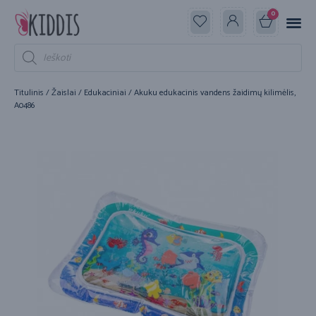
0
Titulinis
/
Žaislai
/
Edukaciniai
/ Akuku edukacinis vandens žaidimų kilimėlis,
A0486