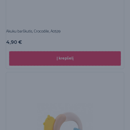
Akuku barškutis, Crocodile, A0539
4,90
€
Į krepšelį