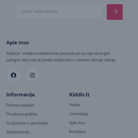
Apie mus
Kiddis.lt – moderni elektroninė parduotuvė, kurioje tėvai gali
patogiai rasti įvairias prekes kūdikiams ir vaikams vienoje vietoje.
Informacija
Kiddis.lt
Prekės
Pirkimo taisyklės
Gamintojai
Privatumo politika
Apie mus
Grąžinimas ir garantijos
Kontaktai
Atsiskaitymas