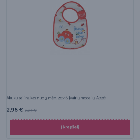
Akuku seilinukas nuo 3 mėn. 20×16, įvairių modelių, A0261
2,96
€
3,34
€
Į krepšelį