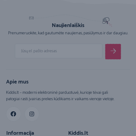
Naujienlaiškis
Prenumeruokite, kad gautumėte naujienas, pasiūlymus ir dar daugiau.
Apie mus
Kiddis.lt – moderni elektroninė parduotuvė, kurioje tėvai gali
patogiai rasti įvairias prekes kūdikiams ir vaikams vienoje vietoje.
Informacija
Kiddis.lt