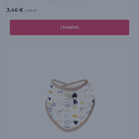
3,46
€
3,83
€
Į krepšelį