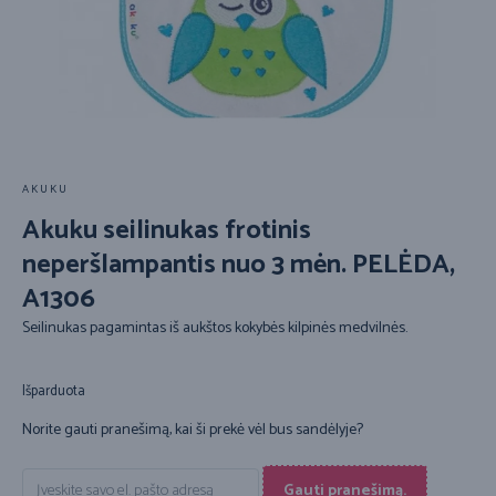
AKUKU
Akuku seilinukas frotinis
neperšlampantis nuo 3 mėn. PELĖDA,
A1306
Seilinukas pagamintas iš aukštos kokybės kilpinės medvilnės.
Išparduota
Norite gauti pranešimą, kai ši prekė vėl bus sandėlyje?
Gauti pranešimą.