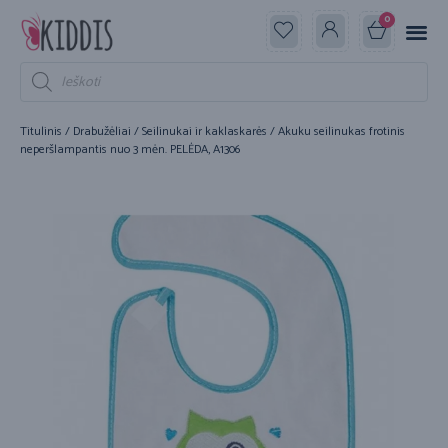
0
Titulinis
/
Drabužėliai
/
Seilinukai ir kaklaskarės
/ Akuku seilinukas frotinis
neperšlampantis nuo 3 mėn. PELĖDA, A1306