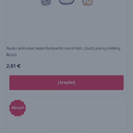
Akuku seilinukas neperšlampantis nuo 6 mėn. 23×20, įvairių modelių,
А1320
2,61
€
Į krepšelį
Akcija!