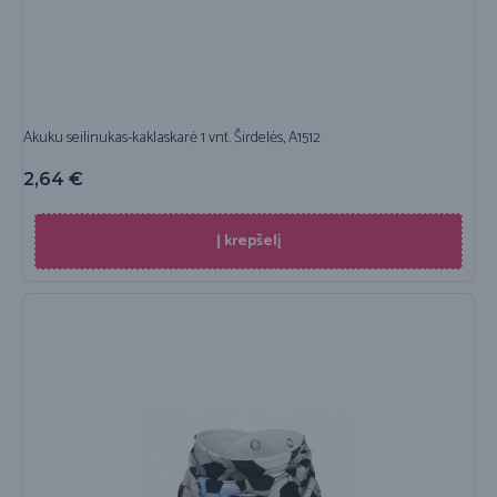
Akuku seilinukas-kaklaskarė 1 vnt. Širdelės, A1512
2,64
€
Į krepšelį