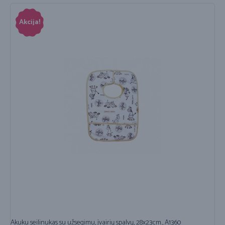
Akcija!
Akuku seilinukas su užsegimu, įvairių spalvų, 28x23cm., A1360