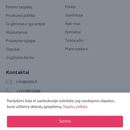
Prekės
Pirkimo taisyklės
Gamintojai
Privatumo politika
Apie mus
Grąžinimas ir garantijos
Kontaktai
Atsiskaitymas
Tinklaraštis
Pristatymo sąlygos
Mano paskyra
Slapukai
Grąžinimo forma
Kontaktai
info@kiddis.lt
+370 688 09998
Vilkpėdės g. 20A, LT-03151 Vilnius (Biuro adresas)
Naršydami šioje el. parduotuvėje sutinkate, jog naudojame slapukus,
kurie užtikrina sklandų apsipirkimą.
Slapukų politika
.
© 2016 – 2026 Kiddis.lt. Visos teisės saugomos. Sprendimas:
Adveits
Sutinku