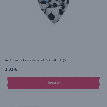
Akuku seilinukas-kaklaskarė FOOTBALL, A1504
3,03
€
Į krepšelį