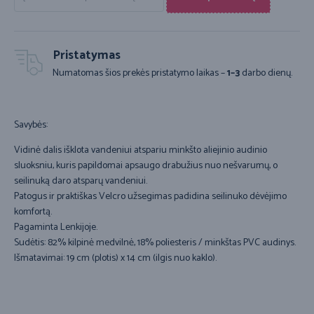
Pristatymas
Numatomas šios prekės pristatymo laikas –
1–3
darbo dienų.
Savybės:
Vidinė dalis išklota vandeniui atspariu minkšto aliejinio audinio
sluoksniu, kuris papildomai apsaugo drabužius nuo nešvarumų, o
seilinuką daro atsparų vandeniui.
Patogus ir praktiškas Velcro užsegimas padidina seilinuko dėvėjimo
komfortą.
Pagaminta Lenkijoje.
Sudėtis: 82% kilpinė medvilnė, 18% poliesteris / minkštas PVC audinys.
Išmatavimai: 19 cm (plotis) x 14 cm (ilgis nuo kaklo).