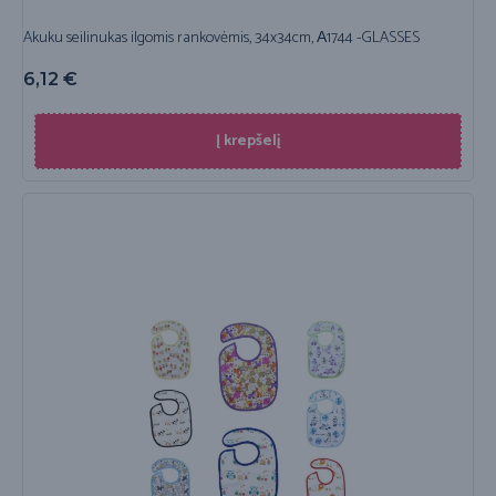
Akuku seilinukas ilgomis rankovėmis, 34x34cm, А1744 -GLASSES
6,12
€
Į krepšelį