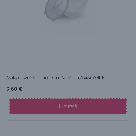
Akuku dubenėlis su dangteliu ir šaukšteliu, A0424-WHITE
3,60
€
Į krepšelį