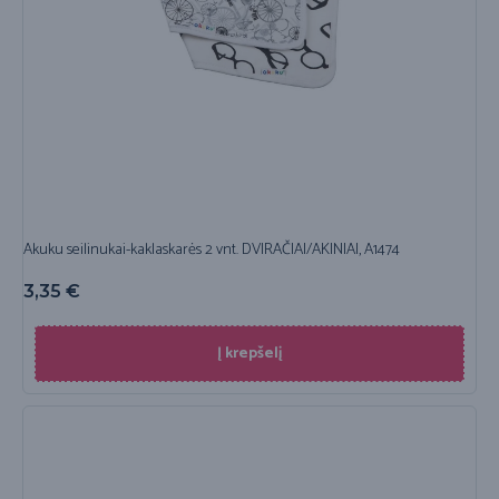
Akuku seilinukai-kaklaskarės 2 vnt. DVIRAČIAI/AKINIAI, A1474
3,35
€
Į krepšelį