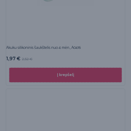
Akuku silikoninis šaukštelis nuo 4 mėn., A0416
1,97
€
2,52
€
Į krepšelį