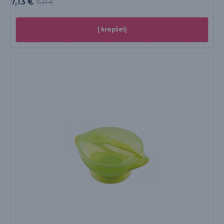
7,13
€
7,41
€
Į krepšelį