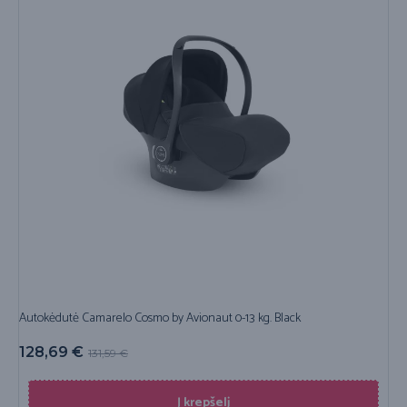
Autokėdutė Camarelo Cosmo by Avionaut 0-13 kg. Black
128,69
€
131,59
€
Į krepšelį