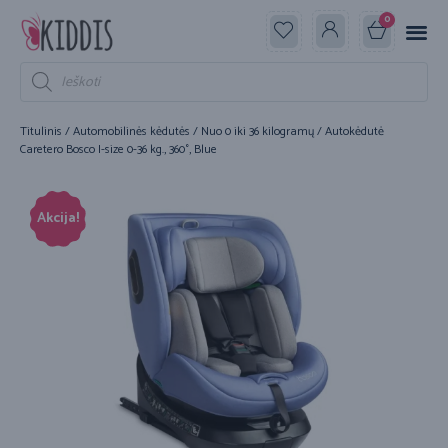
0
Titulinis
/
Automobilinės kėdutės
/
Nuo 0 iki 36 kilogramų
/ Autokėdutė
Caretero Bosco I-size 0-36 kg., 360°, Blue
Akcija!