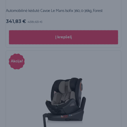
Automobilinė kėdutė Cavoe Le Mans Isofix 360, 0-36kg, Forest
341,83
€
438,63
€
Į krepšelį
Akcija!