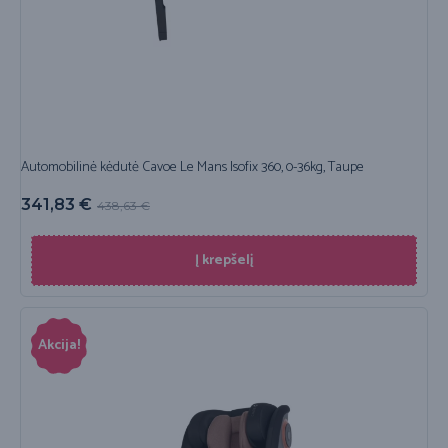
Automobilinė kėdutė Cavoe Le Mans Isofix 360, 0-36kg, Taupe
341,83
€
438,63
€
Į krepšelį
Akcija!