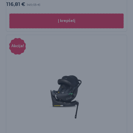
116,81
€
149,13
€
Į krepšelį
Akcija!