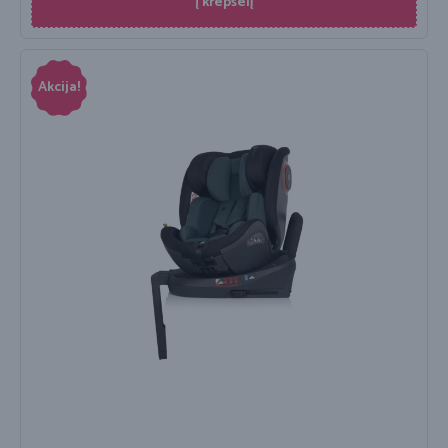
Į krepšelį
Akcija!