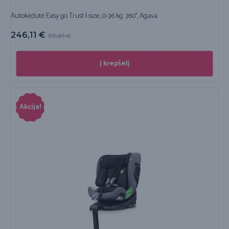
Autokėdutė Easy go Trust I-size, 0-36 kg. 360°, Agava
246,11
€
315,81
€
Į krepšelį
Akcija!