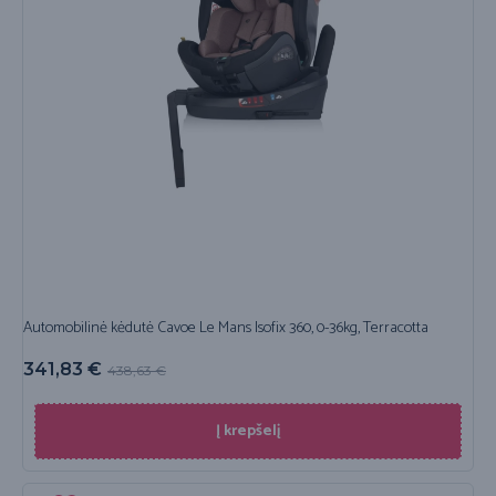
Automobilinė kėdutė Cavoe Le Mans Isofix 360, 0-36kg, Terracotta
341,83
€
438,63
€
Į krepšelį