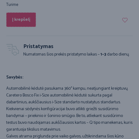
Turime
Į krepšelį
Pristatymas
Numatomas šios prekės pristatymo laikas –
1–3
darbo dienų.
Savybės:
Automobilinė kėdutė pasukama 360° kampu, neatjungiant kreiptuvų.
Caretero Bosco Fix i-Size automobilinė kėdutė sukurta pagal
dabartinius, aukščiausius i-Size standarto nustatytus standartus.
Kiekvienai sėdynės konfigūracijai buvo atlikti griežti susidūrimo
bandymai – priekinio ir šoninio smūgio. Be to, atliekant susidūrimo
testus buvo naudojamas aukščiausios kartos – Q tipo manekenas, kuris
garantuoja tikslius matavimus.
Galvos atrama priglunda prie vaiko galvos, užtikrindama šios kūno