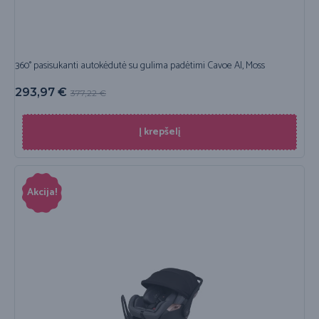
360° pasisukanti autokėdutė su gulima padėtimi Cavoe AI, Moss
293,97
€
377,22
€
Į krepšelį
Akcija!