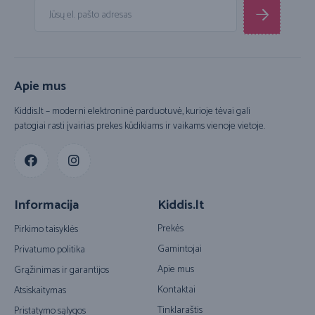
Apie mus
Kiddis.lt – moderni elektroninė parduotuvė, kurioje tėvai gali
patogiai rasti įvairias prekes kūdikiams ir vaikams vienoje vietoje.
Informacija
Kiddis.lt
Prekės
Pirkimo taisyklės
Gamintojai
Privatumo politika
Apie mus
Grąžinimas ir garantijos
Kontaktai
Atsiskaitymas
Tinklaraštis
Pristatymo sąlygos