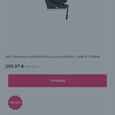
360° pasisukanti autokėdutė su gulima padėtimi Cavoe AI, Shadow
293,97
€
377,22
€
Į krepšelį
Akcija!