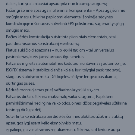
dalies, kuri yra labiausiai apsaugota nuo traumų, saugumą.
Pažangi šoninė apsauga ir plieniniai komponentai – Apsaugą šoninio
smūgio metu užtikrina papildomi elementai šoninėje sėdynės
konstrukcijoje ir šonuose, sutvirtinti EPS polistirenu, sugeriantys jėgą
smūgio metu.
Pačios kėdės konstrukcija sutvirtinta plieniniais elementais, o tai
padidina visumos konstrukcinį vientisumą.
Platus aukščio diapazonas – nuo 40 iki 150 cm – tai universalus
pasirinkimas, kuris jums tarnaus ilgus metus.
Patvarus ir greitas automobilinės kėdutės montavimas į automobilį su
ISOFIX sistema ir stabilizuojančia kojele, kuri tolygiai paskirsto svorį,
staigaus stabdymo metu. Dėl kojelės, sėdynė lengvai pasukama į
skirtingas puses.
Kėdutė montuojamas prieš važiavimo kryptį iki 105 cm.
Patvarūs diržai užtikrina maksimalų vaiko saugumą. Papildomi
paminkštinimai nedirgina vaiko odos, o neslidžios pagalvėlės užtikrina
teisingą diržų padėtį.
Sutvirtinta konstrukcija bei didelės šoninės plokštės užtikrina aukštą
apsaugos lygį esant kelio eismo įvykio metu.
15 pakopų galvos atramos reguliavimas užtikrina, kad kėdutė auga