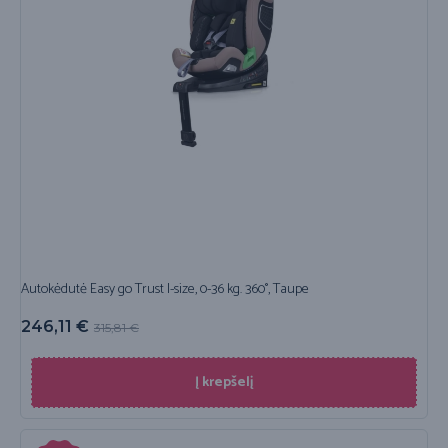
Autokėdutė Easy go Trust I-size, 0-36 kg. 360°, Taupe
246,11
€
315,81
€
Į krepšelį