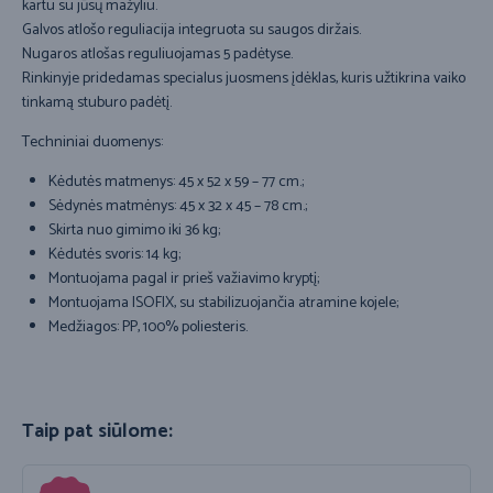
kartu su jūsų mažyliu.
Galvos atlošo reguliacija integruota su saugos diržais.
Nugaros atlošas reguliuojamas 5 padėtyse.
Rinkinyje pridedamas specialus juosmens įdėklas, kuris užtikrina vaiko
tinkamą stuburo padėtį.
Techniniai duomenys:
Kėdutės matmenys: 45 x 52 x 59 – 77 cm.;
Sėdynės matmėnys: 45 x 32 x 45 – 78 cm.;
Skirta nuo gimimo iki 36 kg;
Kėdutės svoris: 14 kg;
Montuojama pagal ir prieš važiavimo kryptį;
Montuojama ISOFIX, su stabilizuojančia atramine kojele;
Medžiagos: PP, 100% poliesteris.
Taip pat siūlome: