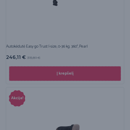
Autokėdutė Easy go Trust I-size, 0-36 kg. 360°, Pearl
246,11
€
315,81
€
Į krepšelį
Akcija!