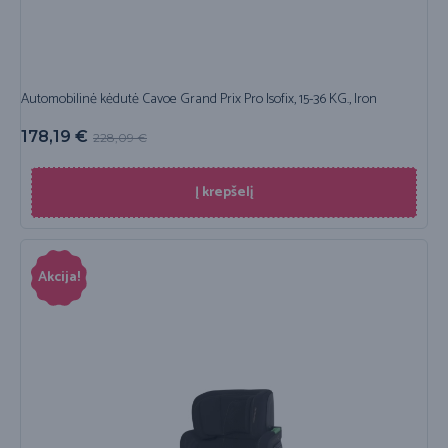
Automobilinė kėdutė Cavoe Grand Prix Pro Isofix, 15-36 KG., Iron
178,19
€
228,09
€
Į krepšelį
Akcija!