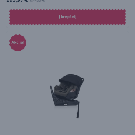
293,97
€
377,22
€
Į krepšelį
Akcija!