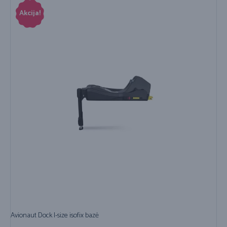
Akcija!
Avionaut Dock I-size isofix bazė