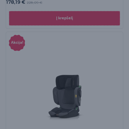
178,19
€
228,09
€
Į krepšelį
Akcija!