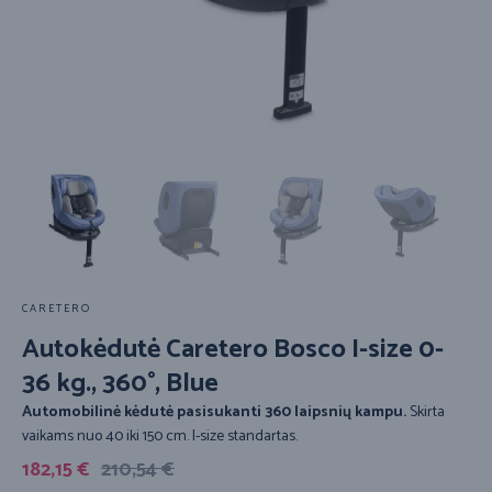
CARETERO
Autokėdutė Caretero Bosco I-size 0-
36 kg., 360°, Blue
Automobilinė kėdutė pasisukanti 360 laipsnių kampu.
Skirta
vaikams nuo 40 iki 150 cm. I-size standartas.
182,15
€
210,54
€