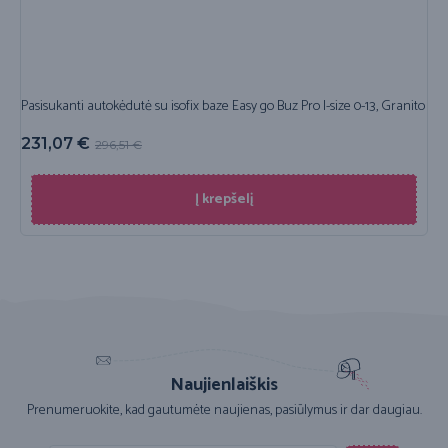
Pasisukanti autokėdutė su isofix baze Easy go Buz Pro I-size 0-13, Granito
231,07
€
296,51
€
Į krepšelį
Naujienlaiškis
Prenumeruokite, kad gautumėte naujienas, pasiūlymus ir dar daugiau.