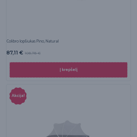
Colibro lopšiukas Pino, Natural
87,11
€
108,78
€
Į krepšelį
Akcija!