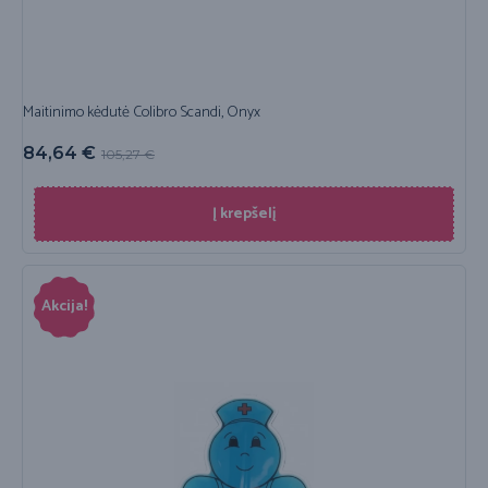
Maitinimo kėdutė Colibro Scandi, Onyx
84,64
€
105,27
€
Į krepšelį
Akcija!