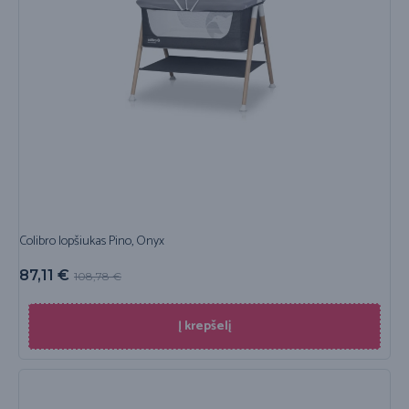
Colibro lopšiukas Pino, Onyx
87,11
€
108,78
€
Į krepšelį