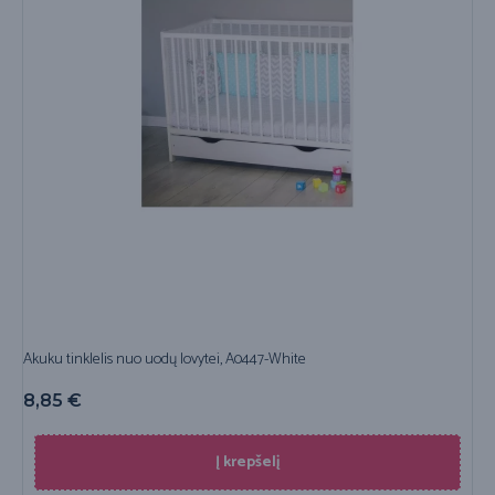
Akuku tinklelis nuo uodų lovytei, A0447-White
8,85
€
Į krepšelį