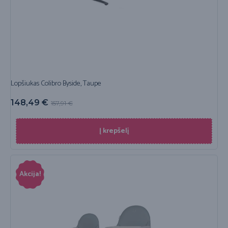
Lopšiukas Colibro Byside, Taupe
148,49
€
157,91
€
Į krepšelį
Akcija!