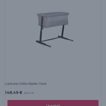
Lopšiukas Colibro Byside, Cloud
148,49
€
157,91
€
Į krepšelį