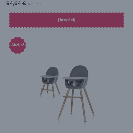
84,64
€
105,27
€
Į krepšelį
Akcija!