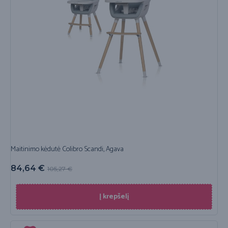
Maitinimo kėdutė Colibro Scandi, Agava
84,64
€
105,27
€
Į krepšelį