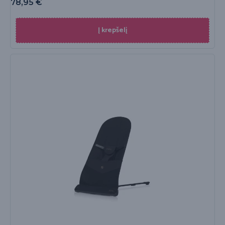
78,95
€
Į krepšelį