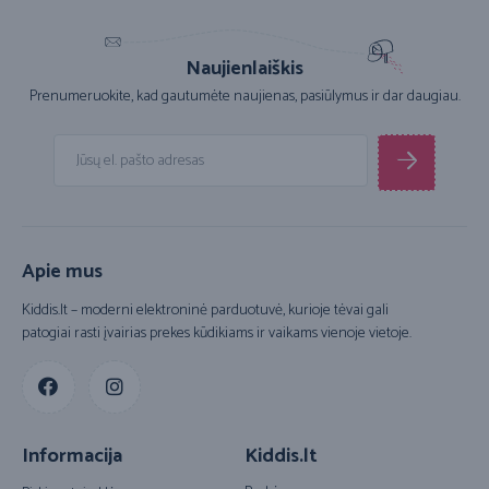
Naujienlaiškis
Prenumeruokite, kad gautumėte naujienas, pasiūlymus ir dar daugiau.
Apie mus
Kiddis.lt – moderni elektroninė parduotuvė, kurioje tėvai gali
patogiai rasti įvairias prekes kūdikiams ir vaikams vienoje vietoje.
Informacija
Kiddis.lt