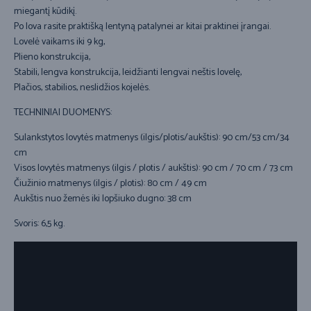
miegantį kūdikį.
Po lova rasite praktišką lentyną patalynei ar kitai praktinei įrangai.
Lovelė vaikams iki 9 kg,
Plieno konstrukcija,
Stabili, lengva konstrukcija, leidžianti lengvai neštis lovelę,
Plačios, stabilios, neslidžios kojelės.
TECHNINIAI DUOMENYS:
Sulankstytos lovytės matmenys (ilgis/plotis/aukštis): 90 cm/53 cm/34
cm
Visos lovytės matmenys (ilgis / plotis / aukštis): 90 cm / 70 cm / 73 cm
Čiužinio matmenys (ilgis / plotis): 80 cm / 49 cm
Aukštis nuo žemės iki lopšiuko dugno: 38 cm
Svoris: 6,5 kg.