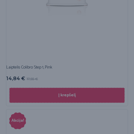
Laiptelis Colibro Step 1, Pink
14,84
€
17,55
€
Į krepšelį
Akcija!