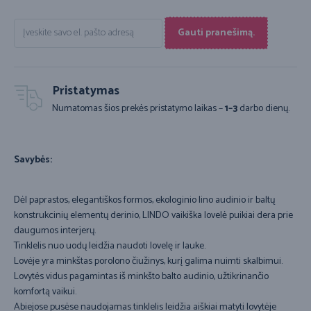
Gauti pranešimą.
Pristatymas
Numatomas šios prekės pristatymo laikas –
1–3
darbo dienų.
Savybės:
Dėl paprastos, elegantiškos formos, ekologinio lino audinio ir baltų
konstrukcinių elementų derinio, LINDO vaikiška lovelė puikiai dera prie
daugumos interjerų.
Tinklelis nuo uodų leidžia naudoti lovelę ir lauke.
Lovėje yra minkštas porolono čiužinys, kurį galima nuimti skalbimui.
Lovytės vidus pagamintas iš minkšto balto audinio, užtikrinančio
komfortą vaikui.
Abiejose pusėse naudojamas tinklelis leidžia aiškiai matyti lovytėje