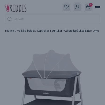
0
Titulinis
/
Vaikiški baldai
/
Lopšiukai ir gultukai
/ Colibro lopšiukas Lindo, Onyx