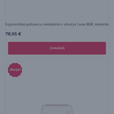
Ergonomiškas gultukas su melodijomis ir vibracija Cavoe BEBE, meteorite
78,95
€
Į krepšelį
Akcija!