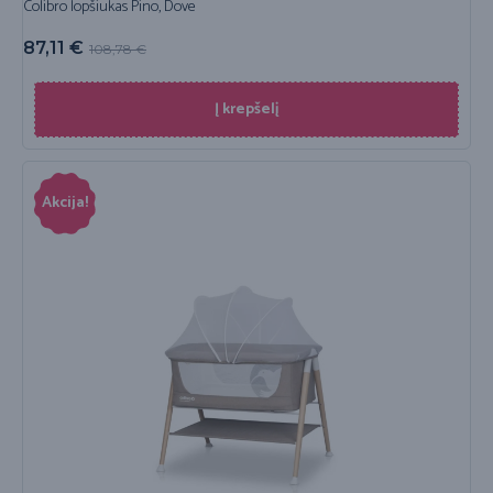
Colibro lopšiukas Pino, Dove
87,11
€
108,78
€
Į krepšelį
Akcija!