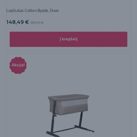
Lopšiukas Colibro Byside, Dove
148,49
€
157,91
€
Į krepšelį
Akcija!