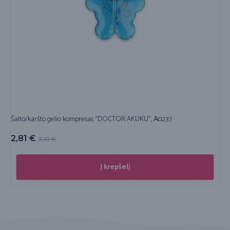
Šalto/karšto gelio kompresas “DOCTOR AKUKU”, А0237
2,81
€
3,61
€
Į krepšelį