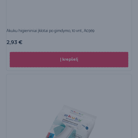
Akuku higieniniai įklotai po gimdymo, 10 vnt., A0369
2,93
€
Į krepšelį