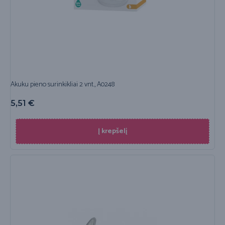
Akuku pieno surinkikliai 2 vnt., A0248
5,51
€
Į krepšelį