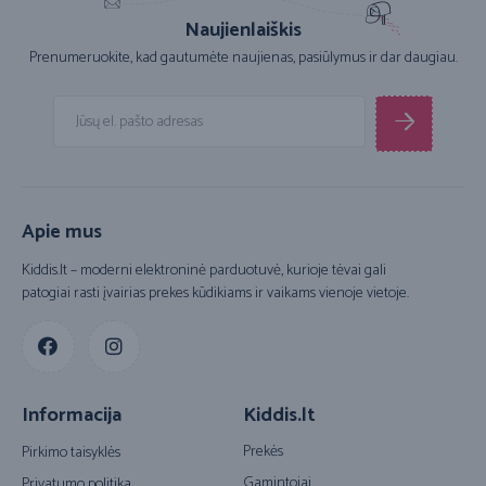
Naujienlaiškis
Prenumeruokite, kad gautumėte naujienas, pasiūlymus ir dar daugiau.
Apie mus
Kiddis.lt – moderni elektroninė parduotuvė, kurioje tėvai gali
patogiai rasti įvairias prekes kūdikiams ir vaikams vienoje vietoje.
Informacija
Kiddis.lt
Prekės
Pirkimo taisyklės
Gamintojai
Privatumo politika