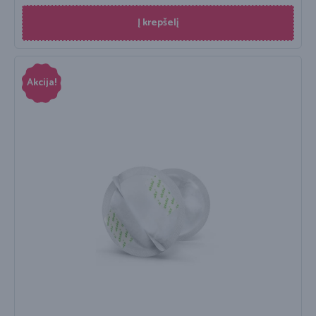
Į krepšelį
Akcija!