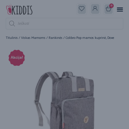
0
Titulinis
/
Viskas Mamoms
/
Rankinės
/ Colibro Pop mamos kuprinė, Dove
Akcija!