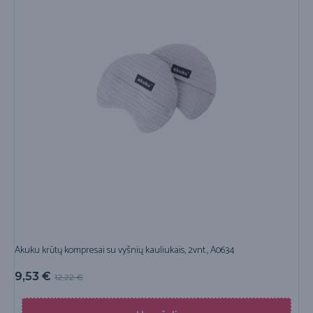
Akuku krūtų kompresai su vyšnių kauliukais, 2vnt., A0634
9,53
€
12,22
€