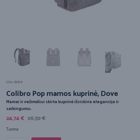
COLIBRO
Colibro Pop mamos kuprinė, Dove
Mamai ir vežimėliui skirta kuprinė išsiskiria elegancija ir
saikingumu.
24,74
€
26,32
€
Turime