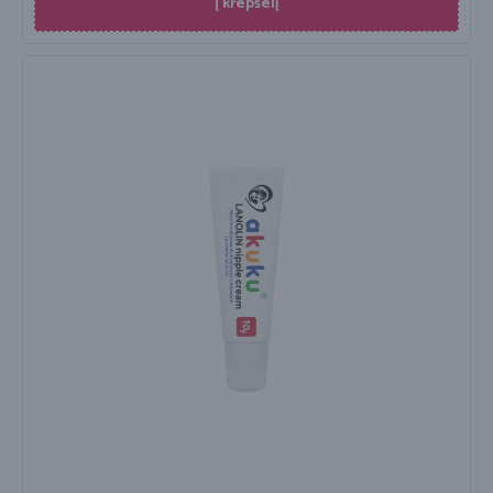
Į krepšelį