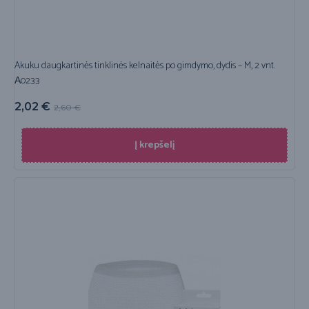
Akuku daugkartinės tinklinės kelnaitės po gimdymo, dydis – M, 2 vnt.
А0233
2,02
€
2,60
€
Į krepšelį