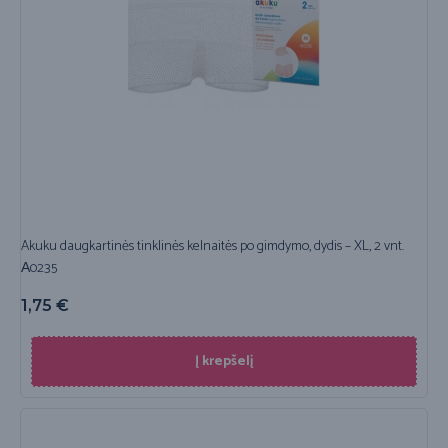
Akuku daugkartinės tinklinės kelnaitės po gimdymo, dydis – XL, 2 vnt.
А0235
1,75
€
Į krepšelį