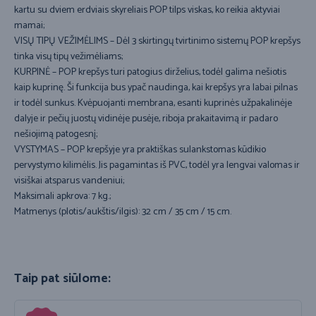
kartu su dviem erdviais skyreliais POP tilps viskas, ko reikia aktyviai
mamai;
VISŲ TIPŲ VEŽIMĖLIMS – Dėl 3 skirtingų tvirtinimo sistemų POP krepšys
tinka visų tipų vežimėliams;
KURPINĖ – POP krepšys turi patogius dirželius, todėl galima nešiotis
kaip kuprinę. Ši funkcija bus ypač naudinga, kai krepšys yra labai pilnas
ir todėl sunkus. Kvėpuojanti membrana, esanti kuprinės užpakalinėje
dalyje ir pečių juostų vidinėje pusėje, riboja prakaitavimą ir padaro
nešiojimą patogesnį;
VYSTYMAS – POP krepšyje yra praktiškas sulankstomas kūdikio
pervystymo kilimėlis. Jis pagamintas iš PVC, todėl yra lengvai valomas ir
visiškai atsparus vandeniui;
Maksimali apkrova: 7 kg.;
Matmenys (plotis/aukštis/ilgis): 32 cm / 35 cm / 15 cm.
Taip pat siūlome: