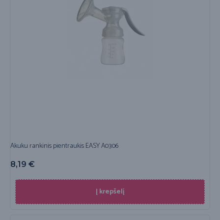
Akuku rankinis pientraukis EASY A0306
8,19
€
Į krepšelį