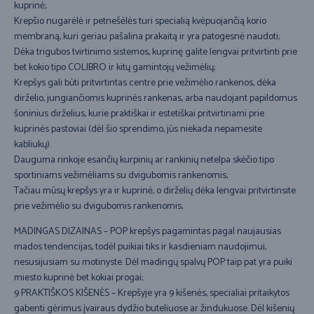
kuprinė;
Krepšio nugarėlė ir petnešėlės turi specialią kvėpuojančią korio
membraną, kuri geriau pašalina prakaitą ir yra patogesnė naudoti;
Dėka trigubos tvirtinimo sistemos, kuprinę galite lengvai pritvirtinti prie
bet kokio tipo COLIBRO ir kitų gamintojų vežimėlių;
Krepšys gali būti pritvirtintas centre prie vežimėlio rankenos, dėka
dirželio, jungiančiomis kuprinės rankenas, arba naudojant papildomus
šoninius dirželius, kurie praktiškai ir estetiškai pritvirtinami prie
kuprinės pastoviai (dėl šio sprendimo, jūs niekada nepamesite
kabliukų).
Dauguma rinkoje esančių kurpinių ar rankinių netelpa skėčio tipo
sportiniams vežimėliams su dvigubomis rankenomis;
Tačiau mūsų krepšys yra ir kuprinė, o dirželių dėka lengvai pritvirtinsite
prie vežimėlio su dvigubomis rankenomis;
MADINGAS DIZAINAS – POP krepšys pagamintas pagal naujausias
mados tendencijas, todėl puikiai tiks ir kasdieniam naudojimui,
nesusijusiam su motinyste. Dėl madingų spalvų POP taip pat yra puiki
miesto kuprinė bet kokiai progai;
9 PRAKTIŠKOS KIŠENĖS – Krepšyje yra 9 kišenės, specialiai pritaikytos
gabenti gėrimus įvairaus dydžio buteliuose ar žindukuose. Dėl kišenių