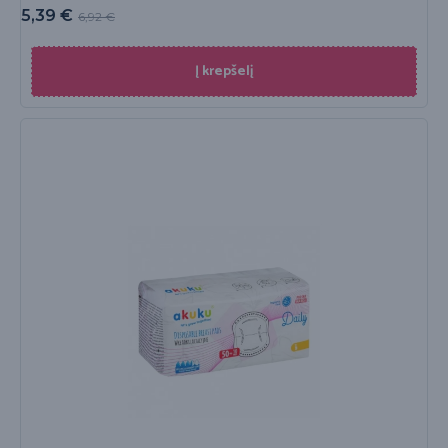
5,39
€
6,92
€
Į krepšelį