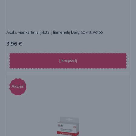
Akuku vienkartiniai įklotai į liemenėlę Daily, 60 vnt. A0160
3,96
€
Į krepšelį
Akcija!