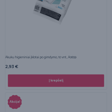
Akuku higieniniai įklotai po gimdymo, 10 vnt., A0659
2,93
€
Į krepšelį
Akcija!