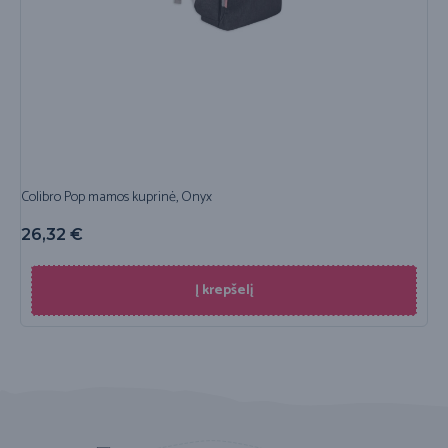
Colibro Pop mamos kuprinė, Onyx
26,32
€
Į krepšelį