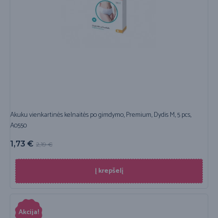
Akuku vienkartinės kelnaitės po gimdymo, Premium, Dydis M, 5 pcs,
A0550
1,73
€
2,19
€
Į krepšelį
Akcija!