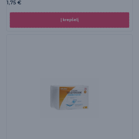
1,75
€
Į krepšelį