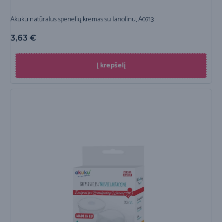
Akuku natūralus spenelių kremas su lanolinu, A0713
3,63
€
Į krepšelį