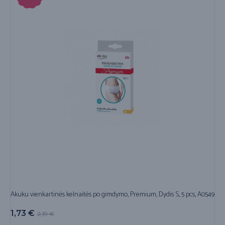
Akuku vienkartinės kelnaitės po gimdymo, Premium, Dydis S, 5 pcs, A0549
1,73
€
2,19
€