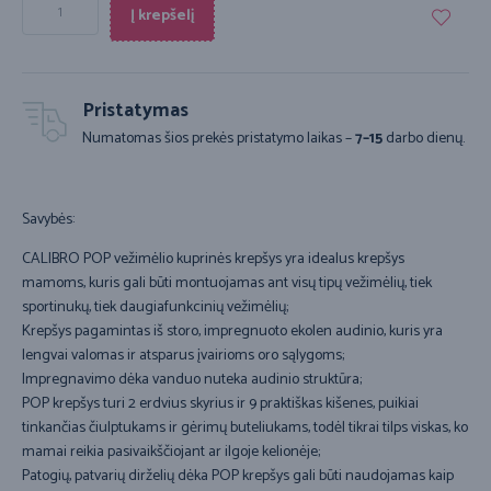
Į krepšelį
Pristatymas
Numatomas šios prekės pristatymo laikas –
7–15
darbo dienų.
Savybės:
CALIBRO POP vežimėlio kuprinės krepšys yra idealus krepšys
mamoms, kuris gali būti montuojamas ant visų tipų vežimėlių, tiek
sportinukų, tiek daugiafunkcinių vežimėlių;
Krepšys pagamintas iš storo, impregnuoto ekolen audinio, kuris yra
lengvai valomas ir atsparus įvairioms oro sąlygoms;
Impregnavimo dėka vanduo nuteka audinio struktūra;
POP krepšys turi 2 erdvius skyrius ir 9 praktiškas kišenes, puikiai
tinkančias čiulptukams ir gėrimų buteliukams, todėl tikrai tilps viskas, ko
mamai reikia pasivaikščiojant ar ilgoje kelionėje;
Patogių, patvarių dirželių dėka POP krepšys gali būti naudojamas kaip