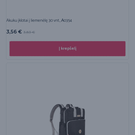
Akuku įklotai į liemenėlę 30 vnt., А0354
3,56
€
3,83
€
Į krepšelį