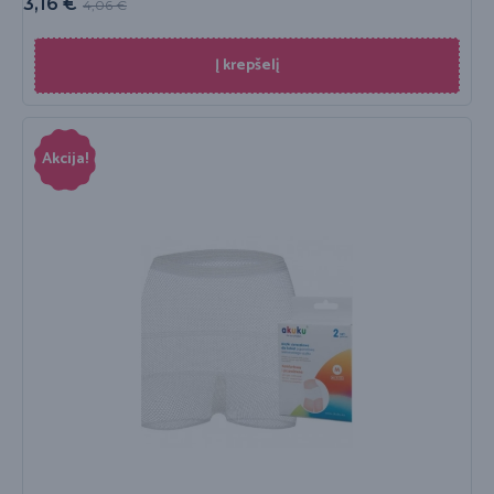
3,16
€
4,06
€
Į krepšelį
Akcija!