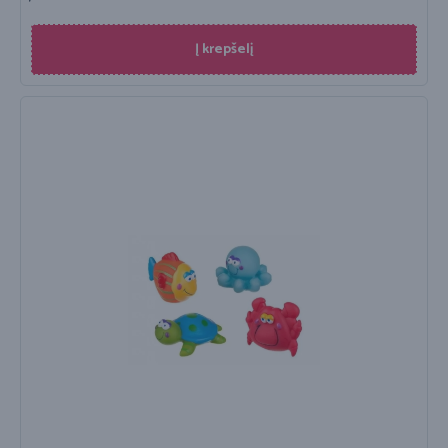
Į krepšelį