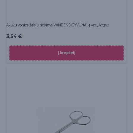
Akuku vonios žaislų rinkinys VANDENS GYVŪNAI 4 vnt., A0362
3,54
€
Į krepšelį