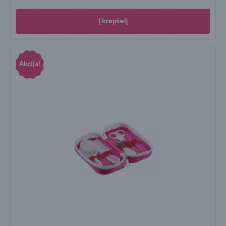
Į krepšelį
Akcija!