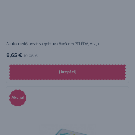
Akuku rankšluostis su gobtuvu 80x80cm PELĖDA, A1231
8,65
€
10,08
€
Į krepšelį
Akcija!