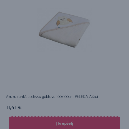
Akuku rankšluostis su gobtuvu 100x100cm. PELĖDA, A1241
11,41
€
Į krepšelį