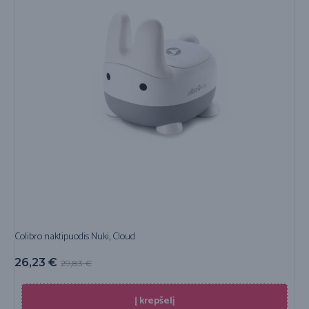
Colibro naktipuodis Nuki, Cloud
26,23
€
29,83
€
Į krepšelį