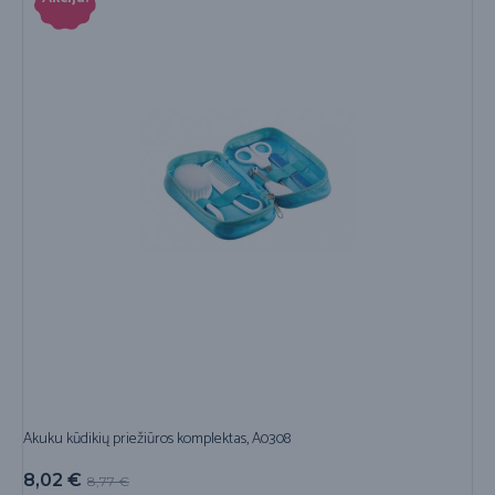
Akuku kūdikių priežiūros komplektas, A0308
8,02
€
8,77
€