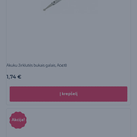
Akuku žirklutės bukais galais, A0418
1,74
€
Į krepšelį
Akcija!