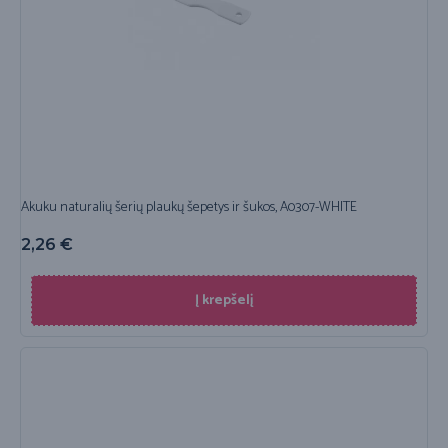
Akuku naturalių šerių plaukų šepetys ir šukos, A0307-WHITE
2,26
€
Į krepšelį