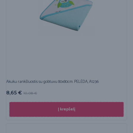
Akuku rankšluostis su gobtuvu 80x80cm. PELĖDA, A1236
8,65
€
10,08
€
Į krepšelį