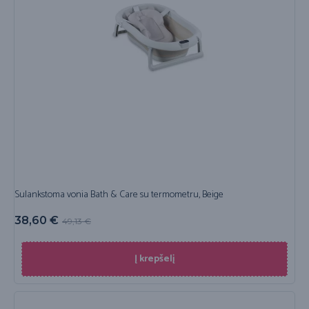
Sulankstoma vonia Bath & Care su termometru, Beige
38,60
€
49,13
€
Į krepšelį