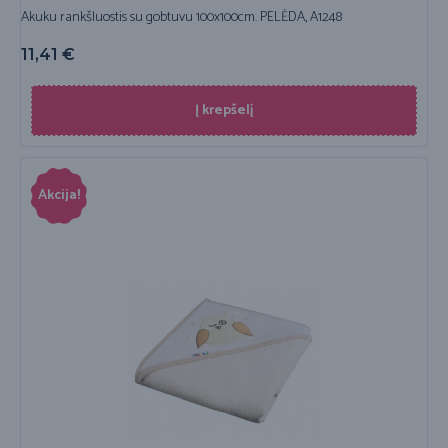
Akuku rankšluostis su gobtuvu 100x100cm. PELĖDA, A1248
11,41
€
Į krepšelį
Akcija!