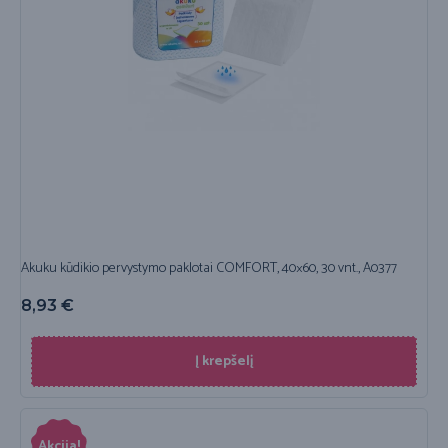
Akuku kūdikio pervystymo paklotai COMFORT, 40×60, 30 vnt., A0377
8,93
€
Į krepšelį
Akcija!