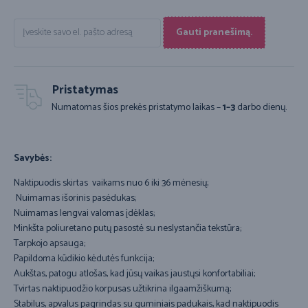
Gauti pranešimą.
Pristatymas
Numatomas šios prekės pristatymo laikas –
1–3
darbo dienų.
Savybės:
Naktipuodis skirtas vaikams nuo 6 iki 36 mėnesių;
Nuimamas išorinis pasėdukas;
Nuimamas lengvai valomas įdėklas;
Minkšta poliuretano putų pasostė su neslystančia tekstūra;
Tarpkojo apsauga;
Papildoma kūdikio kėdutės funkcija;
Aukštas, patogu atlošas, kad jūsų vaikas jaustųsi konfortabiliai;
Tvirtas naktipuodžio korpusas užtikrina ilgaamžiškumą;
Stabilus, apvalus pagrindas su guminiais padukais, kad naktipuodis