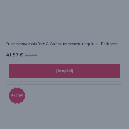
Sulankstoma vonia Bath & Care su termometru ir gultuku, Dark grey
41,57
€
52,64
€
Į krepšelį
Akcija!