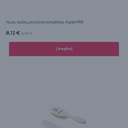
Akuku kūdikių priežiūros komplektas, A0458-PINK
8,12
€
8,77
€
Į krepšelį