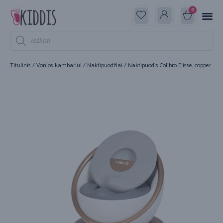
0
Titulinis
/
Vonios kambariui
/
Naktipuodžiai
/ Naktipuodis Colibro Elisse, copper