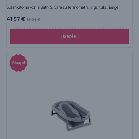
Sulankstoma vonia Bath & Care su termometru ir gultuku, Beige
41,57
€
52,64
€
Į krepšelį
Akcija!