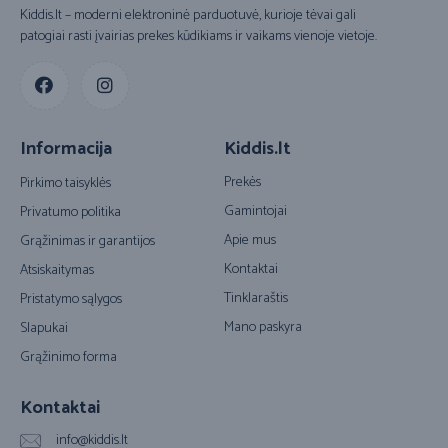
Kiddis.lt – moderni elektroninė parduotuvė, kurioje tėvai gali
patogiai rasti įvairias prekes kūdikiams ir vaikams vienoje vietoje.
Informacija
Kiddis.lt
Prekės
Pirkimo taisyklės
Gamintojai
Privatumo politika
Apie mus
Grąžinimas ir garantijos
Kontaktai
Atsiskaitymas
Tinklaraštis
Pristatymo sąlygos
Mano paskyra
Slapukai
Grąžinimo forma
Kontaktai
info@kiddis.lt