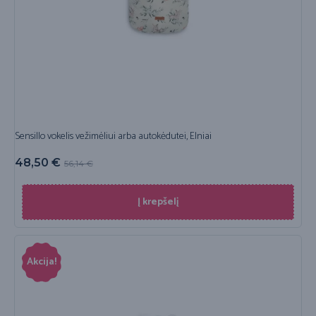
Sensillo vokelis vežimėliui arba autokėdutei, Elniai
48,50
€
56,14
€
Į krepšelį
Akcija!