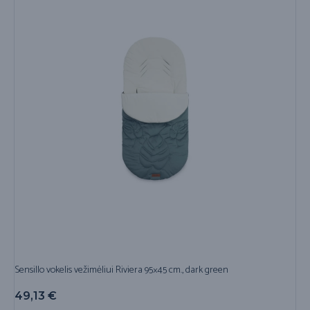
Sensillo vokelis vežimėliui Riviera 95×45 cm., dark green
49,13
€