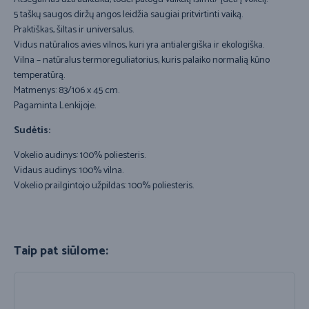
5 taškų saugos diržų angos leidžia saugiai pritvirtinti vaiką.
Praktiškas, šiltas ir universalus.
Vidus natūralios avies vilnos, kuri yra antialergiška ir ekologiška.
Vilna – natūralus termoreguliatorius, kuris palaiko normalią kūno
temperatūrą.
Matmenys: 83/106 x 45 cm.
Pagaminta Lenkijoje.
Sudėtis:
Vokelio audinys: 100% poliesteris.
Vidaus audinys: 100% vilna.
Vokelio prailgintojo užpildas: 100% poliesteris.
Taip pat siūlome: