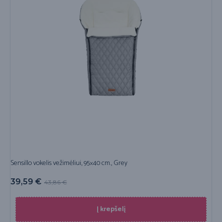
Sensillo vokelis vežimėliui, 95×40 cm., Grey
39,59
€
43,86
€
Į krepšelį