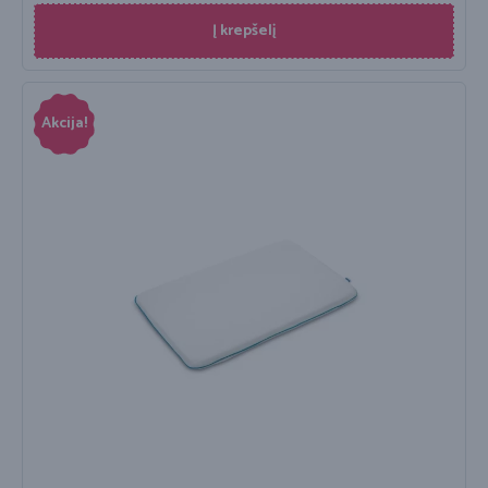
Į krepšelį
Akcija!