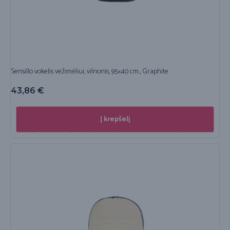
Sensillo vokelis vežimėliui, vilnonis, 95×40 cm., Graphite
43,86
€
Į krepšelį