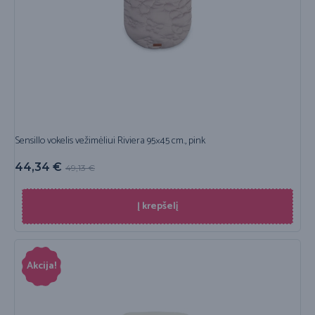
Sensillo vokelis vežimėliui Riviera 95×45 cm., pink
44,34
€
49,13
€
Į krepšelį
Akcija!