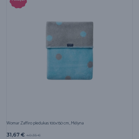
Womar Zaffiro pledukas 100×150 cm., Mėlyna
31,67
€
40,35
€