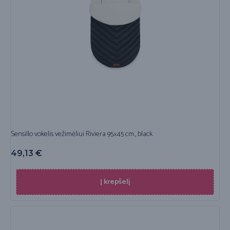
Sensillo vokelis vežimėliui Riviera 95×45 cm., black
49,13
€
Į krepšelį