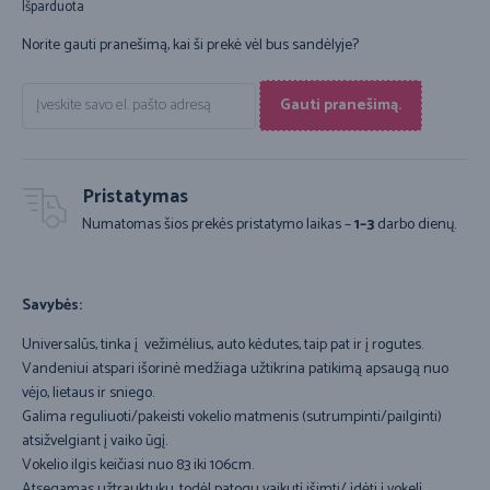
Išparduota
Norite gauti pranešimą, kai ši prekė vėl bus sandėlyje?
Gauti pranešimą.
Pristatymas
Numatomas šios prekės pristatymo laikas –
1–3
darbo dienų.
Savybės:
Universalūs, tinka į vežimėlius, auto kėdutes, taip pat ir į rogutes.
Vandeniui atspari išorinė medžiaga užtikrina patikimą apsaugą nuo
vėjo, lietaus ir sniego.
Galima reguliuoti/pakeisti vokelio matmenis (sutrumpinti/pailginti)
atsižvelgiant į vaiko ūgį.
Vokelio ilgis keičiasi nuo 83 iki 106cm.
Atsegamas užtrauktuku, todėl patogu vaikutį išimti/ įdėti į vokelį.