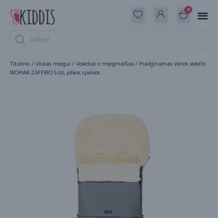
0
Titulinis
/
Viskas miegui
/
Vokeliai ir miegmaišiai
/ Prailginamas vilnos vokelis
WOMAR ZAFFIRO S-20, pilkos spalvos