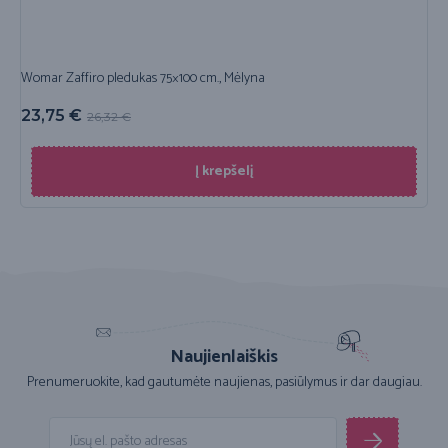
Womar Zaffiro pledukas 75×100 cm., Mėlyna
23,75
€
26,32
€
Į krepšelį
Naujienlaiškis
Prenumeruokite, kad gautumėte naujienas, pasiūlymus ir dar daugiau.