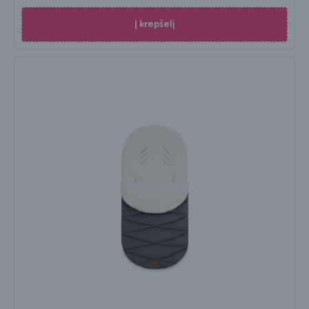
Į krepšelį