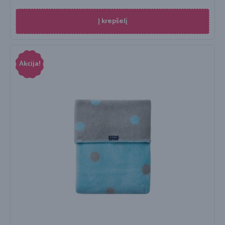
Į krepšelį
Akcija!