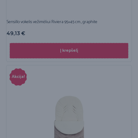
Sensillo vokelis vežimėliui Riviera 95×45 cm., graphite
49,13
€
Į krepšelį
Akcija!