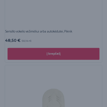
Sensillo vokelis vežimėliui arba autokėdutei, Piknik
48,50
€
56,14
€
Į krepšelį