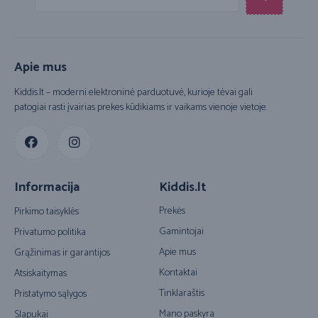
Apie mus
Kiddis.lt – moderni elektroninė parduotuvė, kurioje tėvai gali
patogiai rasti įvairias prekes kūdikiams ir vaikams vienoje vietoje.
Informacija
Kiddis.lt
Prekės
Pirkimo taisyklės
Gamintojai
Privatumo politika
Apie mus
Grąžinimas ir garantijos
Kontaktai
Atsiskaitymas
Tinklaraštis
Pristatymo sąlygos
Mano paskyra
Slapukai