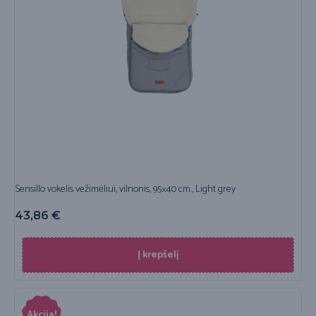
Sensillo vokelis vežimėliui, vilnonis, 95×40 cm., Light grey
43,86
€
Į krepšelį
Akcija!