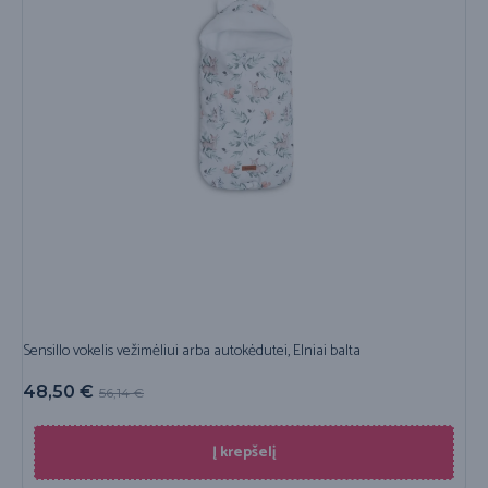
Sensillo vokelis vežimėliui arba autokėdutei, Elniai balta
48,50
€
56,14
€
Į krepšelį