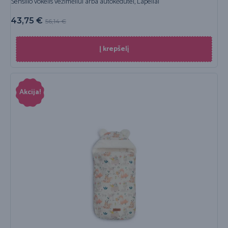
Sensillo vokelis vežimėliui arba autokėdutei, Lapeliai
43,75
€
56,14
€
Į krepšelį
Akcija!