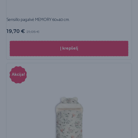
Sensillo pagalvė MEMORY 60×40 cm.
19,70
€
21,05
€
Į krepšelį
Akcija!