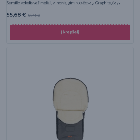
Sensillo vokelis vežimėliui, vilnonis, 3in1, 100-80×45, Graphite, 8477
55,68
€
61,41
€
Į krepšelį