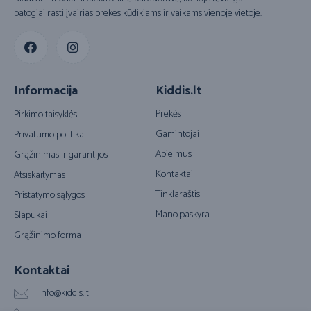
patogiai rasti įvairias prekes kūdikiams ir vaikams vienoje vietoje.
Informacija
Kiddis.lt
Prekės
Pirkimo taisyklės
Gamintojai
Privatumo politika
Apie mus
Grąžinimas ir garantijos
Kontaktai
Atsiskaitymas
Tinklaraštis
Pristatymo sąlygos
Mano paskyra
Slapukai
Grąžinimo forma
Kontaktai
info@kiddis.lt