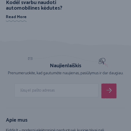
Kodėl svarbu naudoti
automobilines kėdutes?
Read More
Naujienlaiškis
Prenumeruokite, kad gautumėte naujienas, pasiūlymus ir dar daugiau.
Apie mus
Kiddis.lt – moderni elektroninė parduotuvė, kurioje tėvai gali