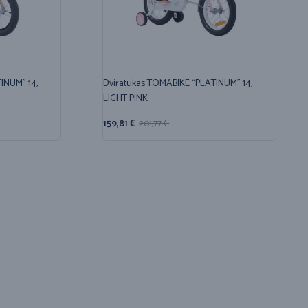
INUM” 14,
Dviratukas TOMABIKE “PLATINUM” 14,
LIGHT PINK
159,81
€
201,77
€