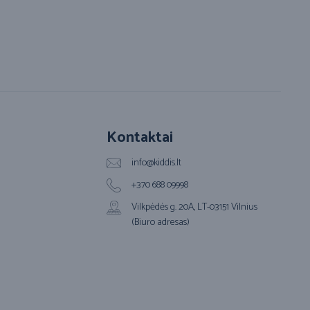
Kontaktai
info@kiddis.lt
+370 688 09998
Vilkpėdės g. 20A, LT-03151 Vilnius
(Biuro adresas)