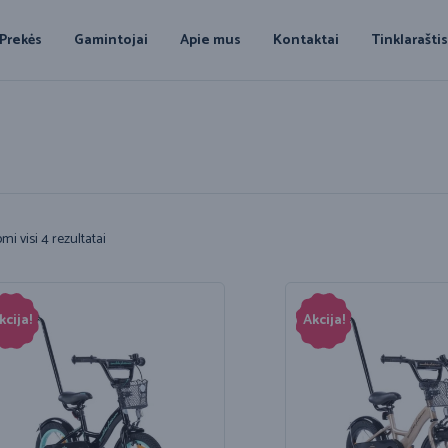
Prekės
Gamintojai
Apie mus
Kontaktai
Tinklarašti
i visi 4 rezultatai
kcija!
Akcija!