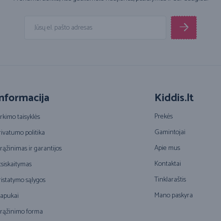
nformacija
Kiddis.lt
Prekės
irkimo taisyklės
Gamintojai
rivatumo politika
Apie mus
rąžinimas ir garantijos
Kontaktai
tsiskaitymas
Tinklaraštis
ristatymo sąlygos
Mano paskyra
lapukai
rąžinimo forma