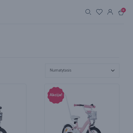
0
s
Numatytasis
Akcija!