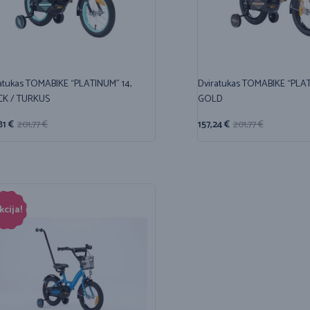
atukas TOMABIKE “PLATINUM” 14,
Dviratukas TOMABIKE “PLAT
CK / TURKUS
GOLD
81
€
201,77
€
157,24
€
201,77
€
kcija!