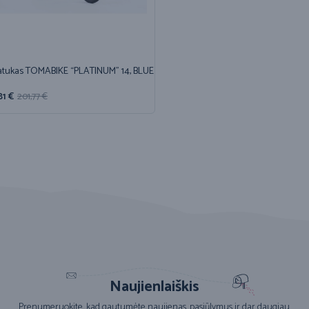
atukas TOMABIKE “PLATINUM” 14, BLUE
81
€
201,77
€
Naujienlaiškis
Prenumeruokite, kad gautumėte naujienas, pasiūlymus ir dar daugiau.