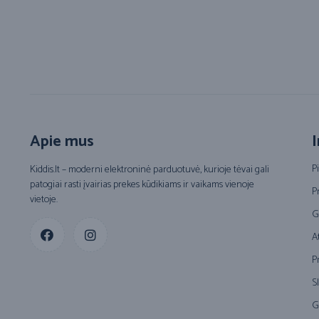
Apie mus
I
P
Kiddis.lt – moderni elektroninė parduotuvė, kurioje tėvai gali
patogiai rasti įvairias prekes kūdikiams ir vaikams vienoje
P
vietoje.
G
A
P
S
G