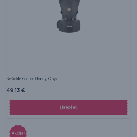
Nešioklė Colibro Honey, Onyx
49,13
€
Į krepšelį
Akcija!