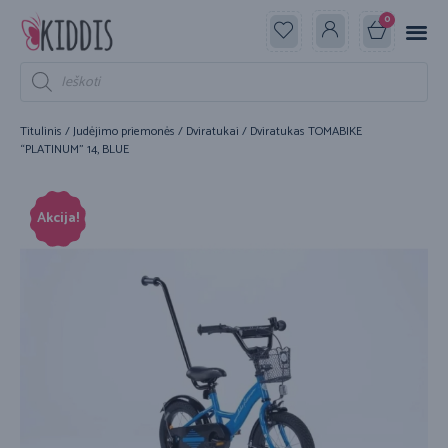
0
Titulinis
/
Judėjimo priemonės
/
Dviratukai
/ Dviratukas TOMABIKE
“PLATINUM” 14, BLUE
Akcija!