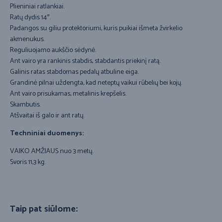
Plieniniai ratlankiai.
Ratų dydis 14″.
Padangos su giliu protektoriumi, kuris puikiai išmeta žvirkelio
akmenukus.
Reguliuojamo aukščio sėdynė.
Ant vairo yra rankinis stabdis, stabdantis priekinį ratą.
Galinis ratas stabdomas pedalų atbuline eiga.
Grandinė pilnai uždengta, kad neteptų vaikui rūbelių bei kojų.
Ant vairo prisukamas, metalinis krepšelis.
Skambutis.
Atšvaitai iš galo ir ant ratų.
Techniniai duomenys:
VAIKO AMŽIAUS nuo 3 metų.
Svoris 11,3 kg.
Taip pat siūlome: