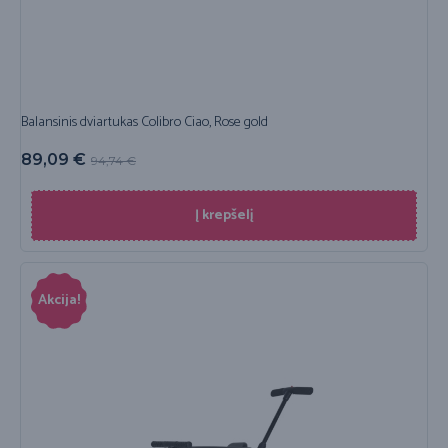
Balansinis dviartukas Colibro Ciao, Rose gold
89,09
€
94,74
€
Į krepšelį
Akcija!