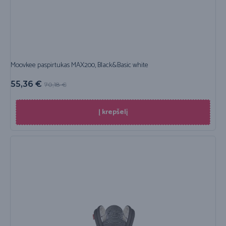
Moovkee paspirtukas MAX200, Black&Basic white
55,36
€
70,18
€
Į krepšelį