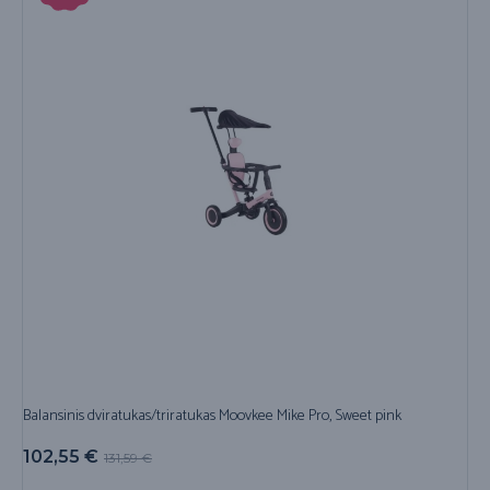
Balansinis dviratukas/triratukas Moovkee Mike Pro, Sweet pink
102,55
€
131,59
€