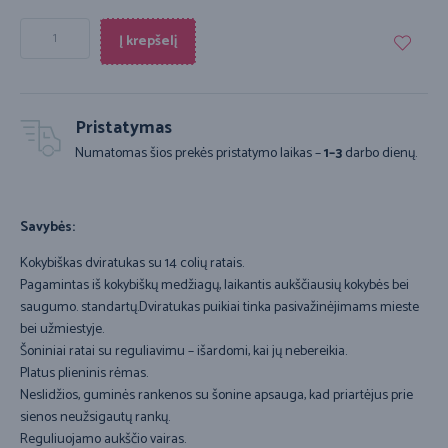
Į krepšelį
Pristatymas
Numatomas šios prekės pristatymo laikas –
1–3
darbo dienų.
Savybės:
Kokybiškas dviratukas su 14 colių ratais.
Pagamintas iš kokybiškų medžiagų, laikantis aukščiausių kokybės bei
saugumo. standartų.Dviratukas puikiai tinka pasivažinėjimams mieste
bei užmiestyje.
Šoniniai ratai su reguliavimu – išardomi, kai jų nebereikia.
Platus plieninis rėmas.
Neslidžios, guminės rankenos su šonine apsauga, kad priartėjus prie
sienos neužsigautų rankų.
Reguliuojamo aukščio vairas.