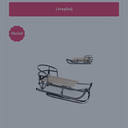
Į krepšelį
Akcija!