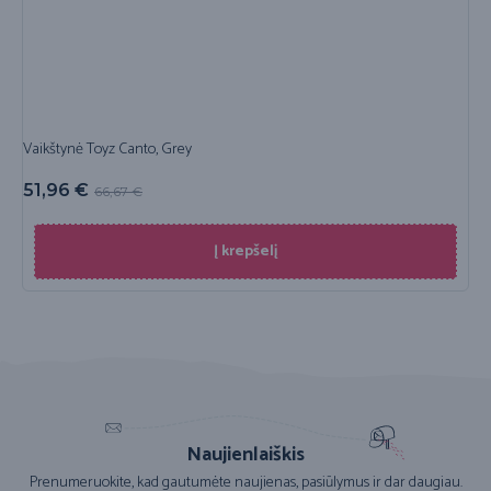
Vaikštynė Toyz Canto, Grey
51,96
€
66,67
€
Į krepšelį
Naujienlaiškis
Prenumeruokite, kad gautumėte naujienas, pasiūlymus ir dar daugiau.