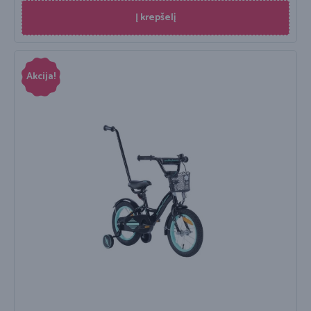
Į krepšelį
Akcija!