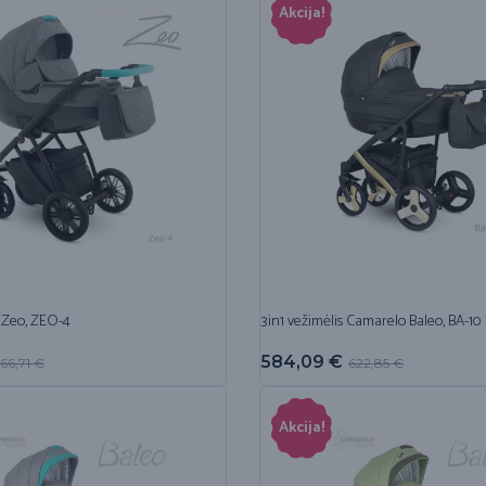
Akcija!
 Zeo, ZEO-4
3in1 vežimėlis Camarelo Baleo, BA-10
584,09
€
66,71
€
622,85
€
Akcija!