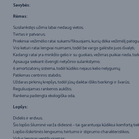
Savybės:
Rėmas:
Susilankstęs užima labai nedaug vietos;
Tvirtas ir patvarus;
Priekiniai vežimėlio ratai sukami/fiksuojami, kurių dėka vežimėlį patog
Visi keturi ratai lengvai nuimami, todėl be vargo galėsite juos išvalyti;
Kadangi ratai yra minkšto gelio ir su guoliais, vežimas puikiai rieda, todė
Apsauga siekiant išvengti netyčinio sulankstymo;
6 amortizatorių sistema, todėl kūdikis nejaus kelio nelygumų;
Patikimas centrinis stabdis;
Uždaras pirkinių krepšys, todėl jūsų daiktai išliks tvarkingi ir švarūs;
Reguliuojamas rankenos aukštis;
Rankena padengta ekologiška oda;
Lopšys:
Didelis ir erdvus;
Šio lopšio šiluminė varža didesnė – tai garantuoja kūdikiui komfortą tiek 
Lopšio išskirtinės lengvumo, tvirtumo ir stiprumo charakteristikos;
Vidus lengvai ventiliuojamas;