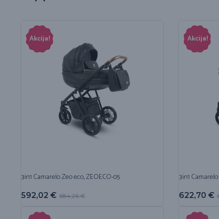
Akcija!
Akcija!
3in1 Camarelo Zeo eco, ZEOECO-05
3in1 Camarelo
592,02
€
622,70
€
684,26
€