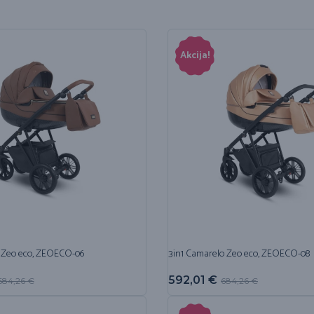
Akcija!
 Zeo eco, ZEOECO-06
3in1 Camarelo Zeo eco, ZEOECO-08
592,01
€
684,26
€
684,26
€