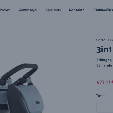
Prekės
Gamintojai
Apie mus
Kontaktai
Tinklarašti
CAMAREL
3in
Stilingas,
Camarelo
577,17
Turime