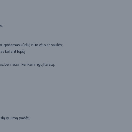
s;
apsaugodamas kūdikį nuo vėjo ar saulės;
s keliant lopšį;
, bei neturi kenksmingų ftalatų;
esią gulimą padėtį;