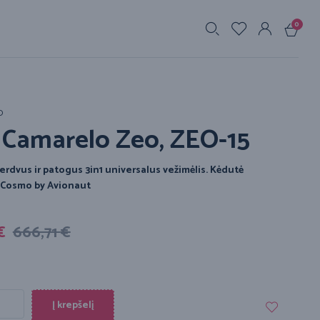
0
s
O
1 Camarelo Zeo, ZEO-15
 erdvus ir patogus 3in1 universalus vežimėlis.
Kėdutė
 Cosmo by Avionaut
€
666,71
€
Į krepšelį