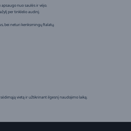
du apsaugo nuo saulės ir vėjo;
lį per tinklelio audinį;
, bei neturi kenksmingų ftalatų;
ėdimąją vietą ir užtikrinant ilgesnį naudojimo laiką;