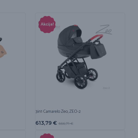
Akcija!
3in1 Camarelo Zeo, ZEO-2
613,79
€
666,71
€