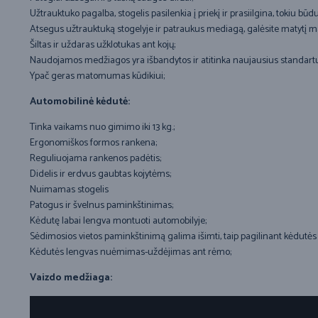
Užtrauktuko pagalba, stogelis pasilenkia į priekį ir prasiilgina, tokiu bū
Atsegus užtrauktuką stogelyje ir patraukus mediagą, galėsite matytį mažy
Šiltas ir uždaras užklotukas ant kojų;
Naudojamos medžiagos yra išbandytos ir atitinka naujausius standartus
Ypač geras matomumas kūdikiui;
Automobilinė kėdutė:
Tinka vaikams nuo gimimo iki 13 kg.;
Ergonomiškos formos rankena;
Reguliuojama rankenos padėtis;
Didelis ir erdvus gaubtas kojytėms;
Nuimamas stogelis
Patogus ir švelnus paminkštinimas;
Kėdutę labai lengva montuoti automobilyje;
Sėdimosios vietos paminkštinimą galima išimti, taip pagilinant kėdutės s
Kėdutės lengvas nuėmimas-uždėjimas ant rėmo;
Vaizdo medžiaga: