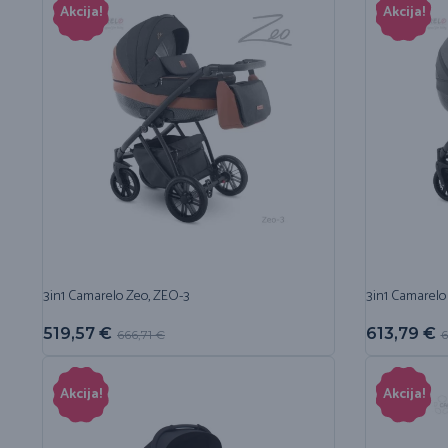
Akcija!
Akcija!
3in1 Camarelo Zeo, ZEO-3
3in1 Camarelo
519,57
€
613,79
€
666,71
€
6
Akcija!
Akcija!