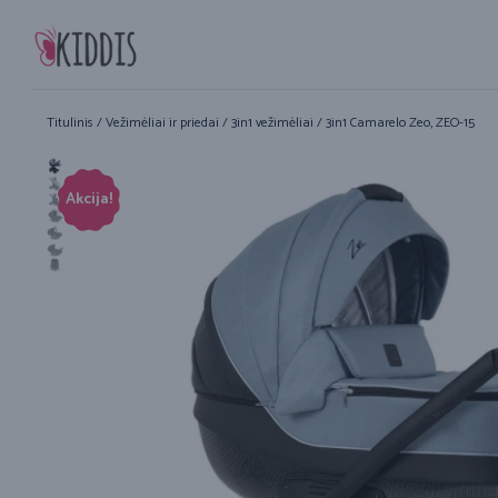
Titulinis
/
Vežimėliai ir priedai
/
3in1 vežimėliai
/ 3in1 Camarelo Zeo, ZEO-15
Akcija!