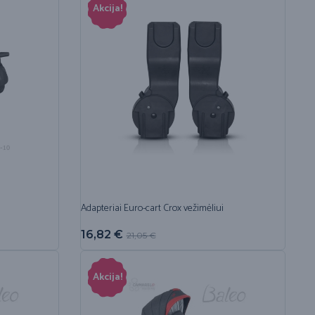
Akcija!
Adapteriai Euro-cart Crox vežimėliui
16,82
€
21,05
€
Akcija!