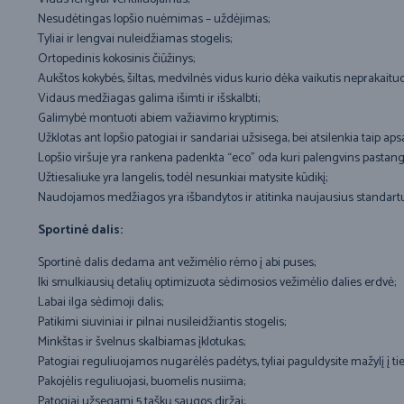
Nesudėtingas lopšio nuėmimas – uždėjimas;
Tyliai ir lengvai nuleidžiamas stogelis;
Ortopedinis kokosinis čiūžinys;
Aukštos kokybės, šiltas, medvilnės vidus kurio dėka vaikutis neprakaituo
Vidaus medžiagas galima išimti ir išskalbti;
Galimybė montuoti abiem važiavimo kryptimis;
Užklotas ant lopšio patogiai ir sandariai užsisega, bei atsilenkia taip 
Lopšio viršuje yra rankena padenkta “eco” oda kuri palengvins pastanga
Užtiesaliuke yra langelis, todėl nesunkiai matysite kūdikį;
Naudojamos medžiagos yra išbandytos ir atitinka naujausius standartus
Sportinė dalis:
Sportinė dalis dedama ant vežimėlio rėmo į abi puses;
Iki smulkiausių detalių optimizuota sėdimosios vežimėlio dalies erdvė;
Labai ilga sėdimoji dalis;
Patikimi siuviniai ir pilnai nusileidžiantis stogelis;
Minkštas ir švelnus skalbiamas įklotukas;
Patogiai reguliuojamos nugarėlės padėtys, tyliai paguldysite mažylį į ti
Pakojėlis reguliuojasi, buomelis nusiima;
Patogiai užsegami 5 taškų saugos diržai;