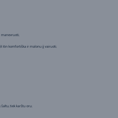
u manevruoti;
l itin komfortiška ir malonu jį vairuoti;
šaltu, tiek karštu oru;