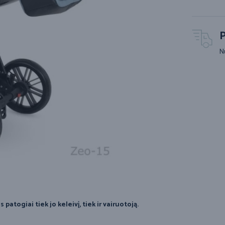
P
N
patogiai tiek jo keleivį, tiek ir vairuotoją.