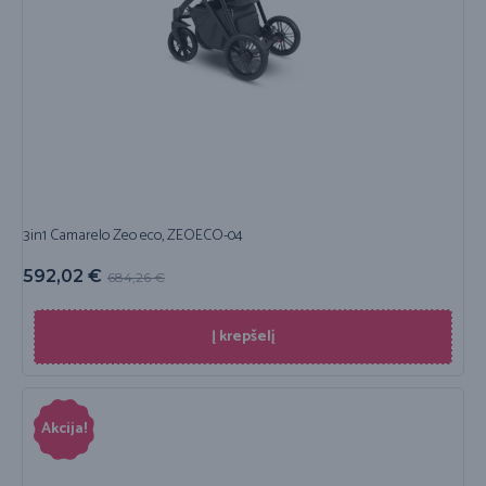
3in1 Camarelo Zeo eco, ZEOECO-04
592,02
€
684,26
€
Į krepšelį
Akcija!