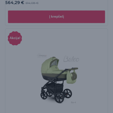
564,29
€
614,08
€
Į krepšelį
Akcija!