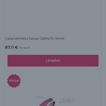
Lopšys vežimėliui Easy go Optimo Air, Denim
87,11
€
110,53
€
Į krepšelį
Akcija!