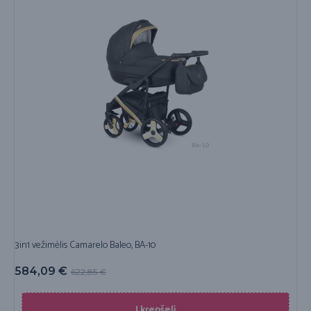
3in1 vežimėlis Camarelo Baleo, BA-10
584,09
€
622,85
€
Į krepšelį