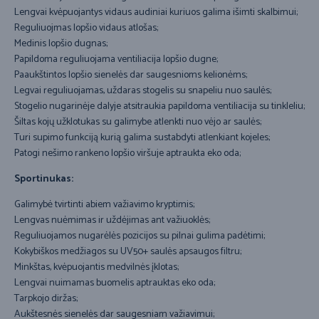
Lengvai kvėpuojantys vidaus audiniai kuriuos galima išimti skalbimui;
Reguliuojmas lopšio vidaus atlošas;
Medinis lopšio dugnas;
Papildoma reguliuojama ventiliacija lopšio dugne;
Paaukštintos lopšio sienelės dar saugesnioms kelionėms;
Legvai reguliuojamas, uždaras stogelis su snapeliu nuo saulės;
Stogelio nugarinėje dalyje atsitraukia papildoma ventiliacija su tinkleliu;
Šiltas kojų užklotukas su galimybe atlenkti nuo vėjo ar saulės;
Turi supimo funkciją kurią galima sustabdyti atlenkiant kojeles;
Patogi nešimo rankeno lopšio viršuje aptraukta eko oda;
Sportinukas:
Galimybė tvirtinti abiem važiavimo kryptimis;
Lengvas nuėmimas ir uždėjimas ant važiuoklės;
Reguliuojamos nugarėlės pozicijos su pilnai gulima padėtimi;
Kokybiškos medžiagos su UV50+ saulės apsaugos filtru;
Minkštas, kvėpuojantis medvilnės įklotas;
Lengvai nuimamas buomelis aptrauktas eko oda;
Tarpkojo diržas;
Aukštesnės sienelės dar saugesniam važiavimui;