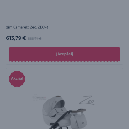
3in1 Camarelo Zeo, ZEO-4
613,79
€
666,71
€
Į krepšelį
Akcija!