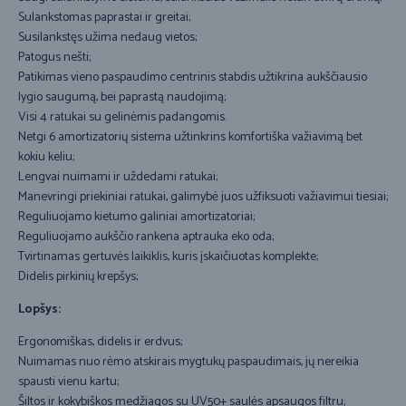
Sulankstomas paprastai ir greitai;
Susilankstęs užima nedaug vietos;
Patogus nešti;
Patikimas vieno paspaudimo centrinis stabdis užtikrina aukščiausio
lygio saugumą, bei paprastą naudojimą;
Visi 4 ratukai su gelinėmis padangomis.
Netgi 6 amortizatorių sistema užtinkrins komfortiška važiavimą bet
kokiu keliu;
Lengvai nuimami ir uždedami ratukai;
Manevringi priekiniai ratukai, galimybė juos užfiksuoti važiavimui tiesiai;
Reguliuojamo kietumo galiniai amortizatoriai;
Reguliuojamo aukščio rankena aptrauka eko oda;
Tvirtinamas gertuvės laikiklis, kuris įskaičiuotas komplekte;
Didelis pirkinių krepšys;
Lopšys:
Ergonomiškas, didelis ir erdvus;
Nuimamas nuo rėmo atskirais mygtukų paspaudimais, jų nereikia
spausti vienu kartu;
Šiltos ir kokybiškos medžiagos su UV50+ saulės apsaugos filtru;