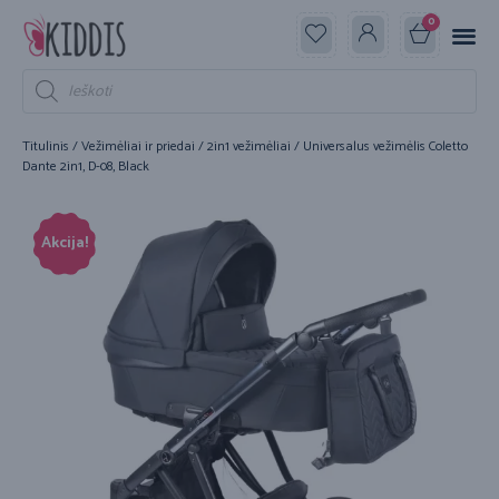
0
Titulinis
/
Vežimėliai ir priedai
/
2in1 vežimėliai
/ Universalus vežimėlis Coletto
Dante 2in1, D-08, Black
Akcija!