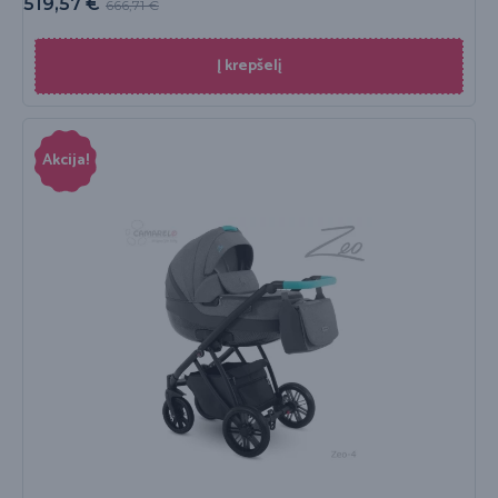
519,57
€
666,71
€
Į krepšelį
Akcija!