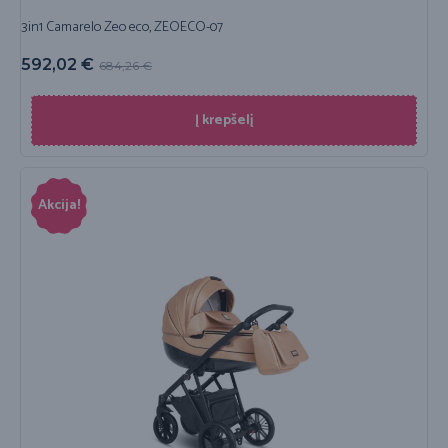
3in1 Camarelo Zeo eco, ZEOECO-07
592,02
€
684,26
€
Į krepšelį
Akcija!