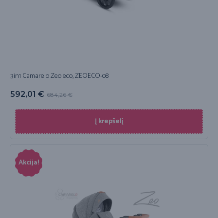
3in1 Camarelo Zeo eco, ZEOECO-08
592,01
€
684,26
€
Į krepšelį
Akcija!