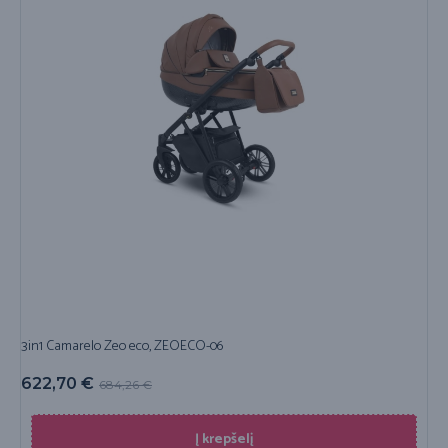
3in1 Camarelo Zeo eco, ZEOECO-06
622,70
€
684,26
€
Į krepšelį