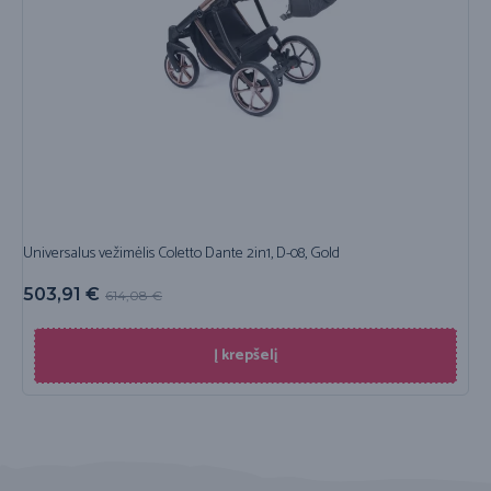
Universalus vežimėlis Coletto Dante 2in1, D-08, Gold
503,91
€
614,08
€
Į krepšelį