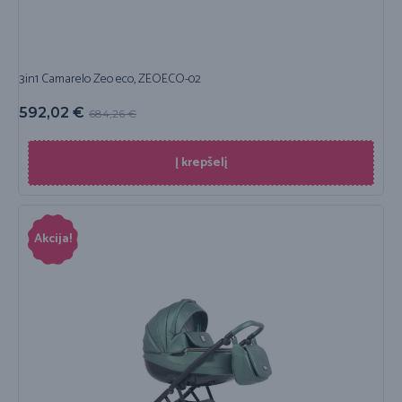
3in1 Camarelo Zeo eco, ZEOECO-02
592,02
€
684,26
€
Į krepšelį
Akcija!