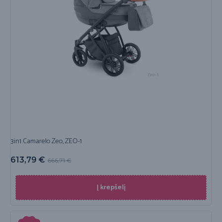
3in1 Camarelo Zeo, ZEO-1
613,79
€
666,71
€
Į krepšelį