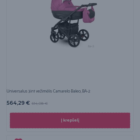
Universalus 3in1 vežimėlis Camarelo Baleo, BA-2
564,29
€
614,08
€
Į krepšelį