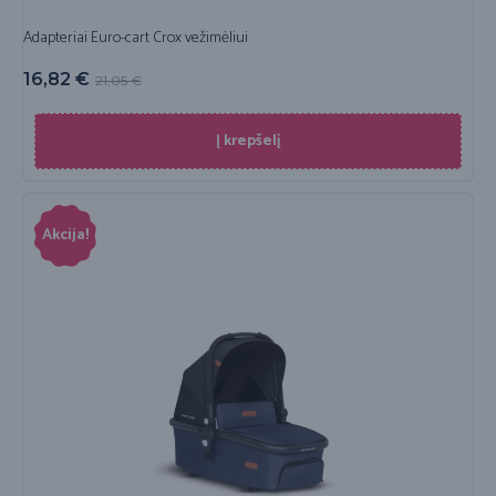
Adapteriai Euro-cart Crox vežimėliui
16,82
€
21,05
€
Į krepšelį
Akcija!