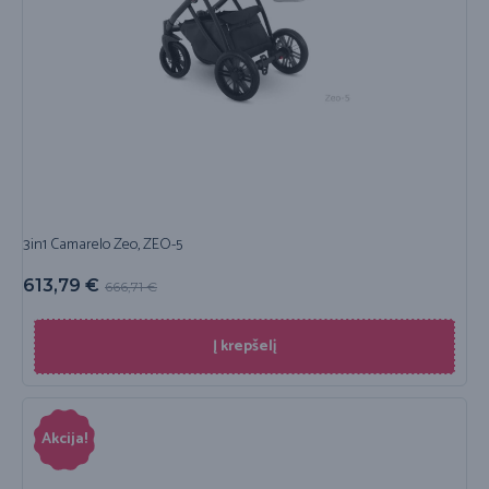
3in1 Camarelo Zeo, ZEO-5
613,79
€
666,71
€
Į krepšelį
Akcija!