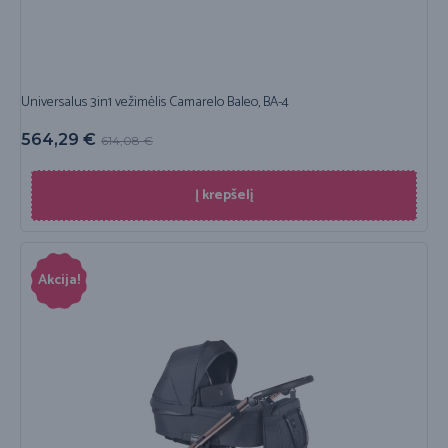
Universalus 3in1 vežimėlis Camarelo Baleo, BA-4
564,29
€
614,08
€
Į krepšelį
Akcija!