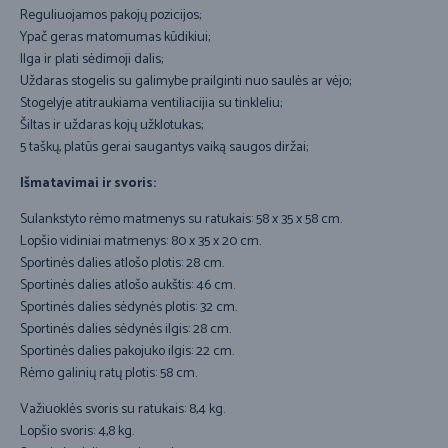
Reguliuojamos pakojų pozicijos;
Ypač geras matomumas kūdikiui;
Ilga ir plati sėdimoji dalis;
Uždaras stogelis su galimybe prailginti nuo saulės ar vėjo;
Stogelyje atitraukiama ventiliacijia su tinkleliu;
Šiltas ir uždaras kojų užklotukas;
5 taškų, platūs gerai saugantys vaiką saugos diržai;
Išmatavimai ir svoris:
Sulankstyto rėmo matmenys su ratukais: 58 x 35 x 58 cm.
Lopšio vidiniai matmenys: 80 x 35 x 20 cm.
Sportinės dalies atlošo plotis: 28 cm.
Sportinės dalies atlošo aukštis: 46 cm.
Sportinės dalies sėdynės plotis: 32 cm.
Sportinės dalies sėdynės ilgis: 28 cm.
Sportinės dalies pakojuko ilgis: 22 cm.
Rėmo galinių ratų plotis: 58 cm.
Važiuoklės svoris su ratukais: 8,4 kg.
Lopšio svoris: 4,8 kg.