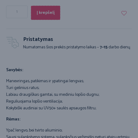
Į krepšelį
Pristatymas
Numatomas šios prekės pristatymo laikas –
7–15
darbo dienų.
Savybės:
Manevringas, patikimas ir ypatingai lengvas;
Turi gelinius ratus;
Labiau draugiškas gamtai, su mediniu lopšio dugnu;
Reguliuojama lopšio ventiliacija;
Kokybiški audiniai su UV50+ saulės apsaugos filtru;
Rėmas:
Ypač lengvo, bei tvirto aliuminio;
Saugi sulankstymo sistema, sulanksčius vežimėlis neturi atvirų ertmių;