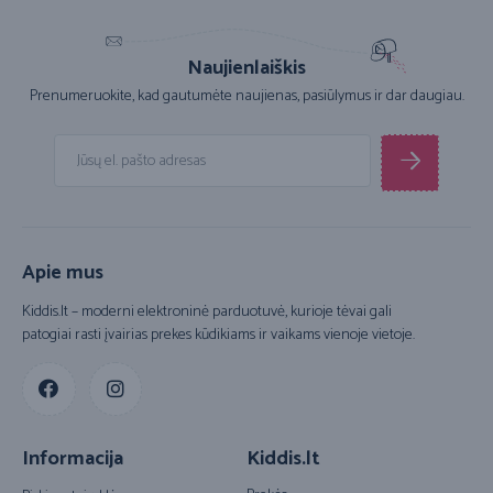
Naujienlaiškis
Prenumeruokite, kad gautumėte naujienas, pasiūlymus ir dar daugiau.
Apie mus
Kiddis.lt – moderni elektroninė parduotuvė, kurioje tėvai gali
patogiai rasti įvairias prekes kūdikiams ir vaikams vienoje vietoje.
Informacija
Kiddis.lt