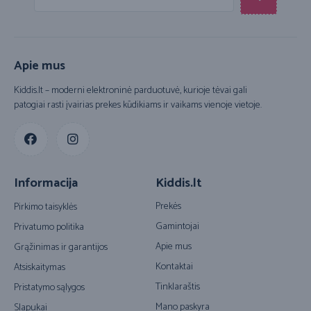
Apie mus
Kiddis.lt – moderni elektroninė parduotuvė, kurioje tėvai gali
patogiai rasti įvairias prekes kūdikiams ir vaikams vienoje vietoje.
Informacija
Kiddis.lt
Prekės
Pirkimo taisyklės
Gamintojai
Privatumo politika
Apie mus
Grąžinimas ir garantijos
Kontaktai
Atsiskaitymas
Tinklaraštis
Pristatymo sąlygos
Mano paskyra
Slapukai