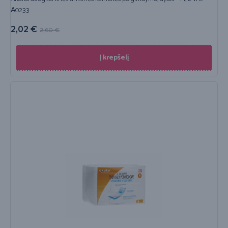
А0233
2,02
€
2,60
€
Į krepšelį