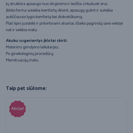
Jų struktūra apsaugo nuo dirginimo ir leidžia cirkuliuoti orui;
Įkloto forma suteikia komfortą dėvint, apsaugą gulint ir suteikia
aukščiausio lygio komfortą bei diskretiškumą;
Plati lipni juostelė ir pritvirtinami atvartai, išlaiko pagrindą savo vietoje
net ir veiklos metu.
Akuku sugeriantys įklotai skirti:
Moterims gimdymo laikotarpiu;
Po ginekologinių procedūrų;
Menstruacijų metu.
Taip pat siūlome:
Akcija!