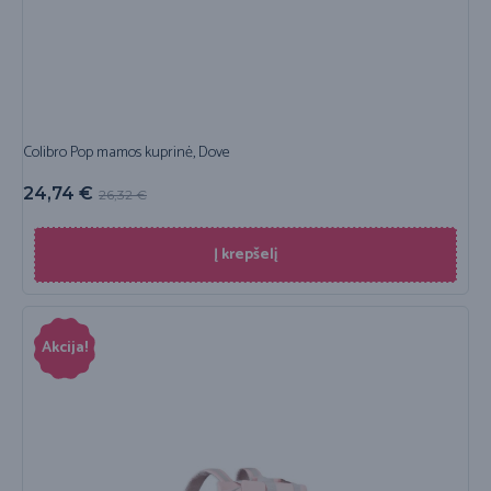
Colibro Pop mamos kuprinė, Dove
24,74
€
26,32
€
Į krepšelį
Akcija!