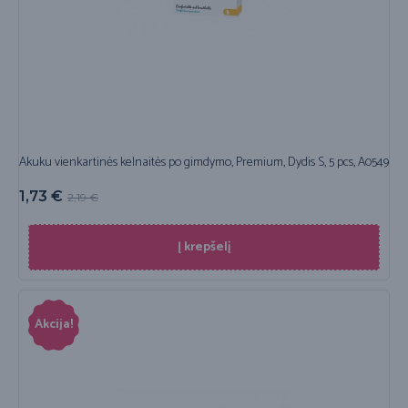
Akuku vienkartinės kelnaitės po gimdymo, Premium, Dydis S, 5 pcs, A0549
1,73
€
2,19
€
Į krepšelį
Akcija!