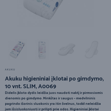
AKUKU
Akuku higieniniai įklotai po gimdymo,
10 vnt. SLIM, A0069
Didelis įkloto dydis leidžia juos naudoti naktį ir pirmosiomis
dienomis po gimdymo. Minkštas ir saugus – medvilninis
pagrindo išorinis sluoksnis yra itin švelnus, todėl neleidžia
jam išsisluoksniuoti ir prilipti prie odos. Higieniniai įklotai