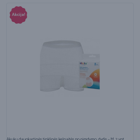
Akcija!
Akuku daugkartinės tinklinės kelnaitės po gimdymo, dydis – M, 2 vnt.