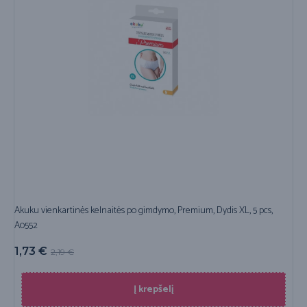
Akuku vienkartinės kelnaitės po gimdymo, Premium, Dydis XL, 5 pcs,
A0552
1,73
€
2,19
€
Į krepšelį