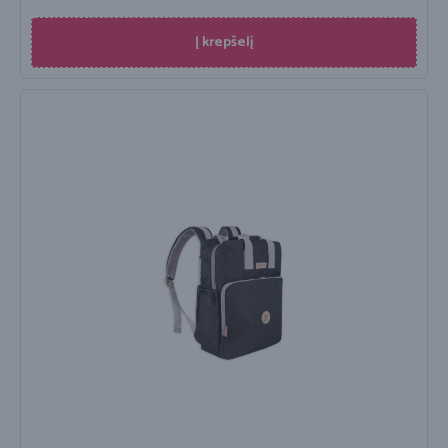
Į krepšelį