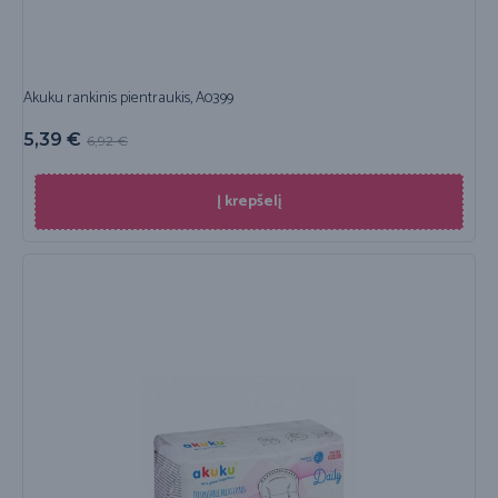
Akuku rankinis pientraukis, A0399
5,39
€
6,92
€
Į krepšelį