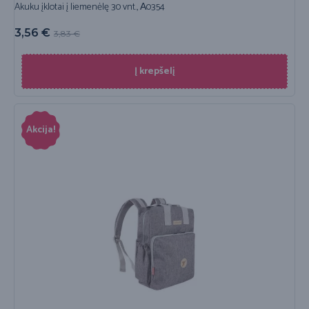
Akuku įklotai į liemenėlę 30 vnt., А0354
3,56
€
3,83
€
Į krepšelį
Akcija!