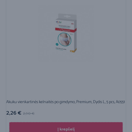
Akuku vienkartinės kelnaitės po gimdymo, Premium, Dydis L, 5 pcs, A0551
2,26
€
2,90
€
Į krepšelį