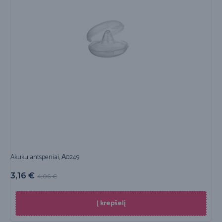
Akuku antspeniai, А0249
3,16
€
4,06
€
Į krepšelį