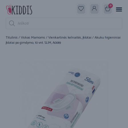
0
Titulinis
/
Viskas Mamoms
/
Vienkartinės kelnaitės, įklotai
/ Akuku higieniniai
įklotai po gimdymo, 10 vnt. SLIM, A0069