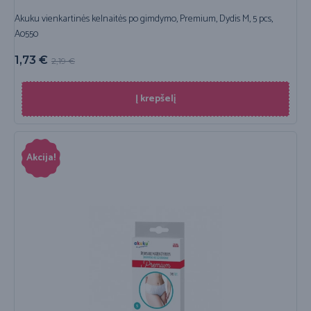
Akuku vienkartinės kelnaitės po gimdymo, Premium, Dydis M, 5 pcs,
A0550
1,73
€
2,19
€
Į krepšelį
Akcija!