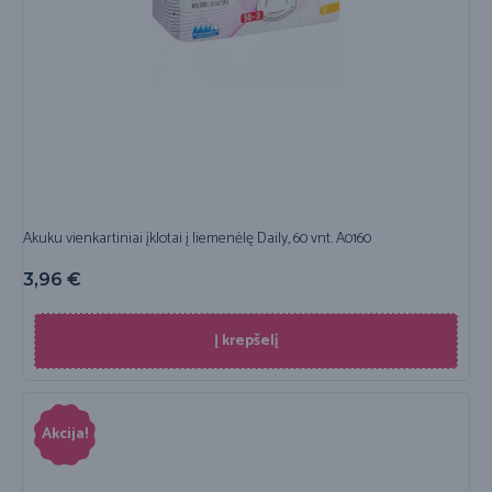
Akuku vienkartiniai įklotai į liemenėlę Daily, 60 vnt. A0160
3,96
€
Į krepšelį
Akcija!