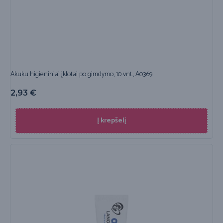
Akuku higieniniai įklotai po gimdymo, 10 vnt., A0369
2,93
€
Į krepšelį