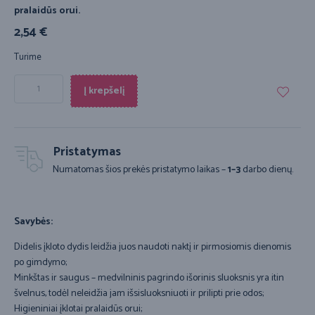
pralaidūs orui.
2,54
€
Turime
Į krepšelį
Pristatymas
Numatomas šios prekės pristatymo laikas –
1–3
darbo dienų.
Savybės:
Didelis įkloto dydis leidžia juos naudoti naktį ir pirmosiomis dienomis
po gimdymo;
Minkštas ir saugus – medvilninis pagrindo išorinis sluoksnis yra itin
švelnus, todėl neleidžia jam išsisluoksniuoti ir prilipti prie odos;
Higieniniai įklotai pralaidūs orui;