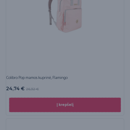
Colibro Pop mamos kuprinė, Flamingo
24,74
€
26,32
€
Į krepšelį