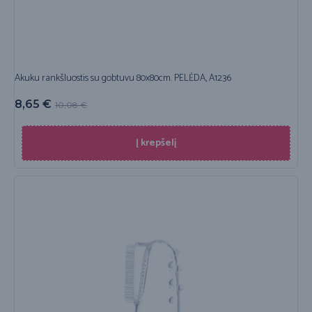
Akuku rankšluostis su gobtuvu 80x80cm. PELĖDA, A1236
8,65
€
10,08
€
Į krepšelį