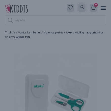
0
Titulinis
/
Vonios kambariui
/
Higienos prekės
/ Akuku kūdikių nagų priežiūros
rinkinys, A0040_MINT