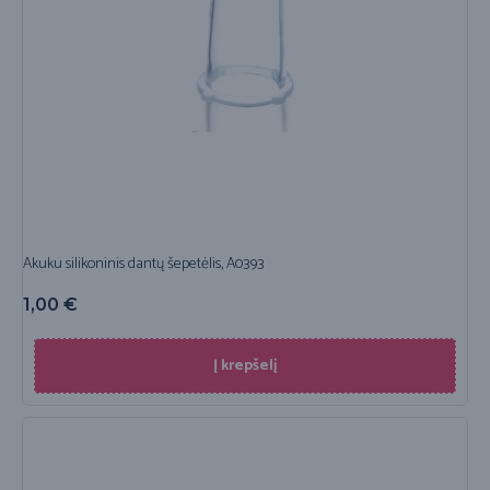
Akuku silikoninis dantų šepetėlis, A0393
1,00
€
Į krepšelį