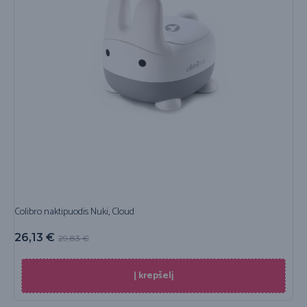
Colibro naktipuodis Nuki, Cloud
26,13
€
29,83
€
Į krepšelį