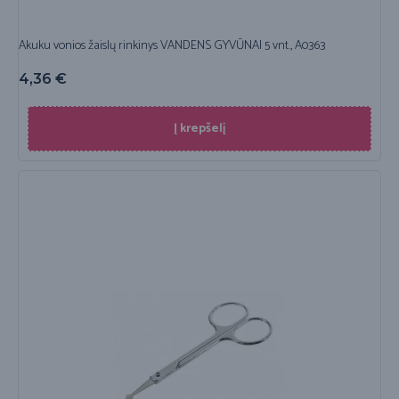
Akuku vonios žaislų rinkinys VANDENS GYVŪNAI 5 vnt., A0363
4,36
€
Į krepšelį