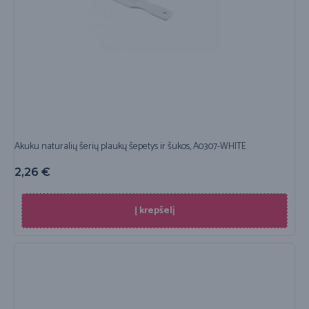
Akuku naturalių šerių plaukų šepetys ir šukos, A0307-WHITE
2,26
€
Į krepšelį