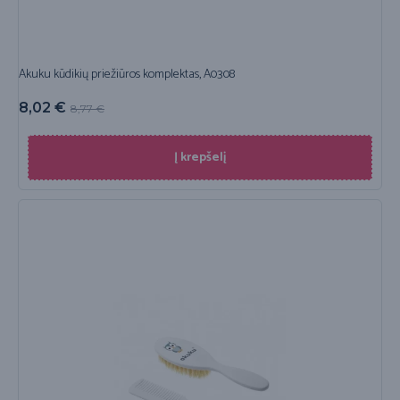
Akuku kūdikių priežiūros komplektas, A0308
8,02
€
8,77
€
Į krepšelį