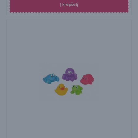
Į krepšelį