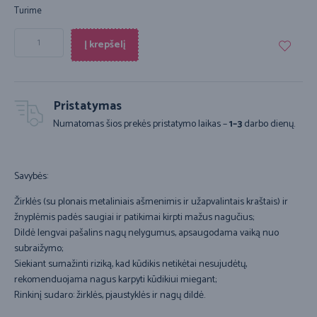
Turime
Į krepšelį
Pristatymas
Numatomas šios prekės pristatymo laikas –
1–3
darbo dienų.
Savybės:
Žirklės (su plonais metaliniais ašmenimis ir užapvalintais kraštais) ir
žnyplėmis padės saugiai ir patikimai kirpti mažus nagučius;
Dildė lengvai pašalins nagų nelygumus, apsaugodama vaiką nuo
subraižymo;
Siekiant sumažinti riziką, kad kūdikis netikėtai nesujudėtų,
rekomenduojama nagus karpyti kūdikiui miegant;
Rinkinį sudaro: žirklės, pjaustyklės ir nagų dildė.