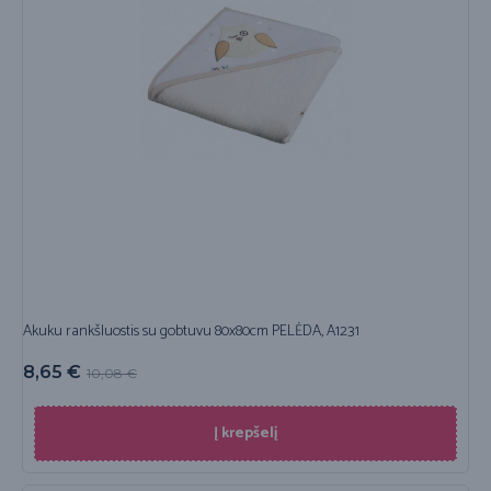
Akuku rankšluostis su gobtuvu 80x80cm PELĖDA, A1231
8,65
€
10,08
€
Į krepšelį