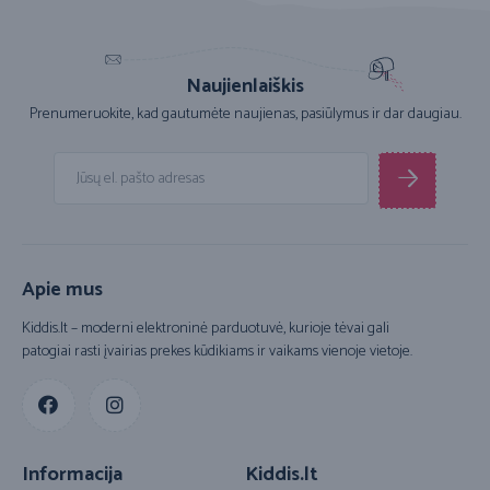
Naujienlaiškis
Prenumeruokite, kad gautumėte naujienas, pasiūlymus ir dar daugiau.
Apie mus
Kiddis.lt – moderni elektroninė parduotuvė, kurioje tėvai gali
patogiai rasti įvairias prekes kūdikiams ir vaikams vienoje vietoje.
Informacija
Kiddis.lt