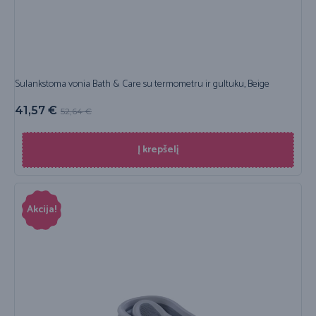
Sulankstoma vonia Bath & Care su termometru ir gultuku, Beige
41,57
€
52,64
€
Į krepšelį
Akcija!