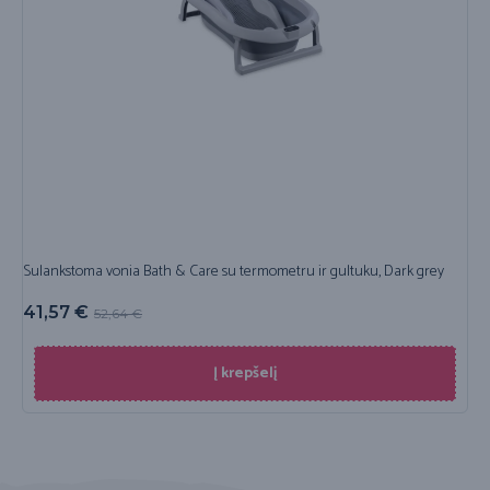
Sulankstoma vonia Bath & Care su termometru ir gultuku, Dark grey
41,57
€
52,64
€
Į krepšelį