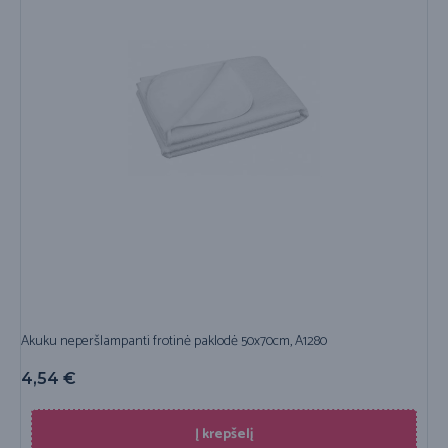
Akuku neperšlampanti frotinė paklodė 50x70cm, A1280
4,54
€
Į krepšelį