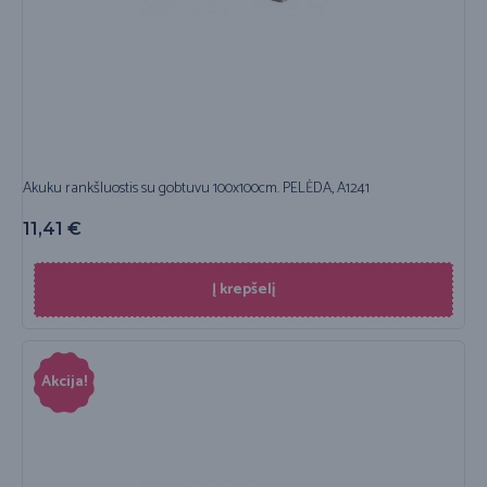
Akuku rankšluostis su gobtuvu 100x100cm. PELĖDA, A1241
11,41
€
Į krepšelį
Akcija!