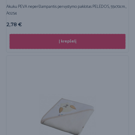
Akuku PEVA neperšlampantis pervystymo paklotas PELĖDOS, 55x70cm.,
A0254
2,78
€
Į krepšelį