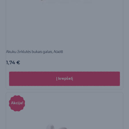
Akuku žirklutės bukais galais, A0418
1,74
€
Į krepšelį
Akcija!