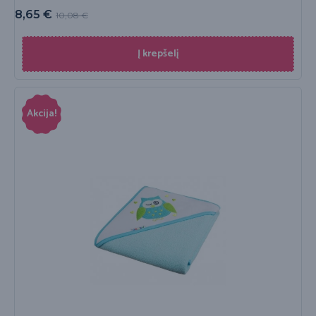
8,65
€
10,08
€
Į krepšelį
Akcija!