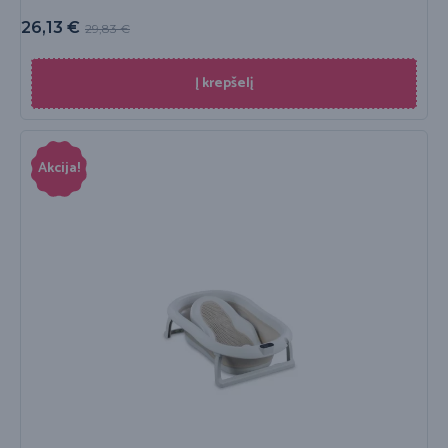
26,13
€
29,83
€
Į krepšelį
Akcija!