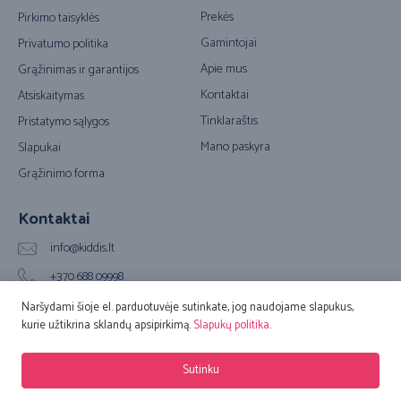
Prekės
Pirkimo taisyklės
Gamintojai
Privatumo politika
Apie mus
Grąžinimas ir garantijos
Kontaktai
Atsiskaitymas
Tinklaraštis
Pristatymo sąlygos
Mano paskyra
Slapukai
Grąžinimo forma
Kontaktai
info@kiddis.lt
+370 688 09998
Vilkpėdės g. 20A, LT-03151 Vilnius (Biuro adresas)
Naršydami šioje el. parduotuvėje sutinkate, jog naudojame slapukus,
kurie užtikrina sklandų apsipirkimą.
Slapukų politika
.
© 2016 – 2026 Kiddis.lt. Visos teisės saugomos. Sprendimas:
Adveits
Sutinku