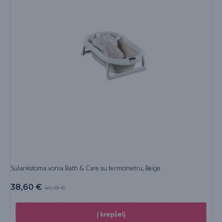
Sulankstoma vonia Bath & Care su termometru, Beige
38,60
€
49,13
€
Į krepšelį