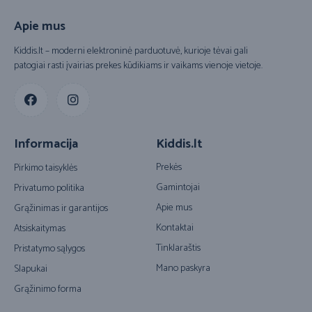
Apie mus
Kiddis.lt – moderni elektroninė parduotuvė, kurioje tėvai gali
patogiai rasti įvairias prekes kūdikiams ir vaikams vienoje vietoje.
Informacija
Kiddis.lt
Prekės
Pirkimo taisyklės
Gamintojai
Privatumo politika
Apie mus
Grąžinimas ir garantijos
Kontaktai
Atsiskaitymas
Tinklaraštis
Pristatymo sąlygos
Mano paskyra
Slapukai
Grąžinimo forma