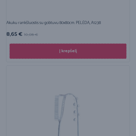
Akuku rankšluostis su gobtuvu 80x80cm. PELĖDA, A1238
8,65
€
10,08
€
Į krepšelį