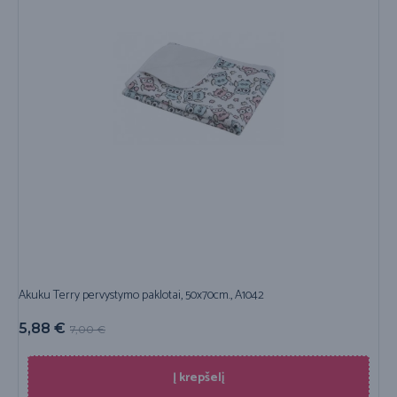
Akuku Terry pervystymo paklotai, 50x70cm., A1042
5,88
€
7,00
€
Į krepšelį