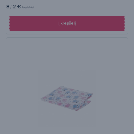
8,12
€
8,77
€
Į krepšelį