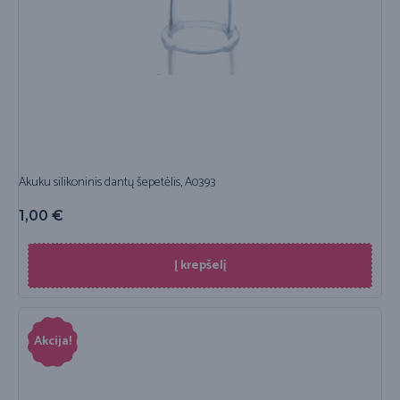
Akuku silikoninis dantų šepetėlis, A0393
1,00
€
Į krepšelį
Akcija!