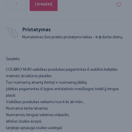
Į krepšelį
Pristatymas
Numatomas šios prekės pristatymo laikas –
1–3
darbo dienų.
Savybės:
COLIBRO NUKI vaikiškas puodukas pagamintas iš aukštos kokybės
matinės struktūros plastiko.
Turi nuimamą atvartą (lentą) ir nuimamą įdėklą.
Įdėklas pagamintas iš lygios antistatinės medžiagos, todėl jį lengva
plauti.
Vaikiškas puodukas vaikams nuo 6 iki 36 mėn.,
Nuimama lenta/atvartas,
Nuimamas, lengvai valomas vidpadis,
atlošas (zuikio ausys),
tarpkojo apsauga (zuikio uodega)