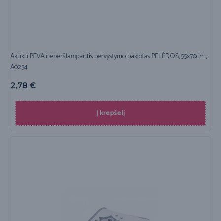
Akuku PEVA neperšlampantis pervystymo paklotas PELĖDOS, 55x70cm.,
A0254
2,78
€
Į krepšelį