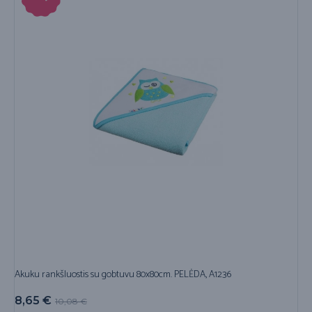
Akuku rankšluostis su gobtuvu 80x80cm. PELĖDA, A1236
8,65
€
10,08
€