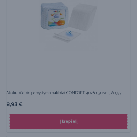
Akuku kūdikio pervystymo paklotai COMFORT, 40×60, 30 vnt., A0377
8,93
€
Į krepšelį