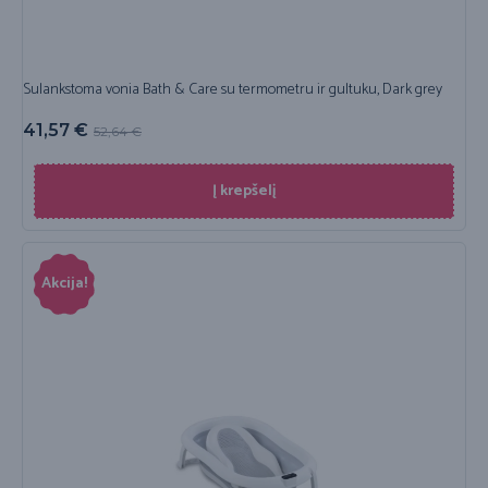
Sulankstoma vonia Bath & Care su termometru ir gultuku, Dark grey
41,57
€
52,64
€
Į krepšelį
Akcija!