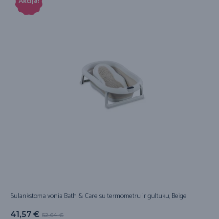
Akcija!
Sulankstoma vonia Bath & Care su termometru ir gultuku, Beige
41,57
€
52,64
€