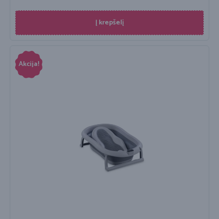
Į krepšelį
Akcija!