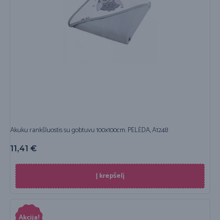
Akuku rankšluostis su gobtuvu 100x100cm. PELĖDA, A1248
11,41
€
Į krepšelį
Akcija!