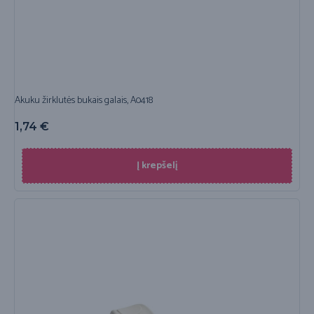
Akuku žirklutės bukais galais, A0418
1,74
€
Į krepšelį