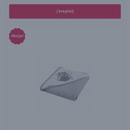
Į krepšelį
Akcija!