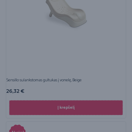
Sensillo sulankstomas gultukas į vonelę, Beige
26,32
€
Į krepšelį