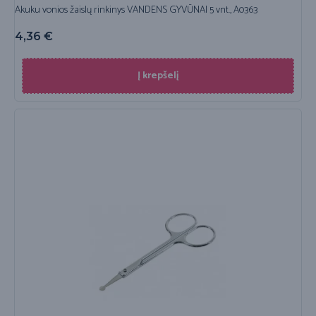
Akuku vonios žaislų rinkinys VANDENS GYVŪNAI 5 vnt., A0363
4,36
€
Į krepšelį