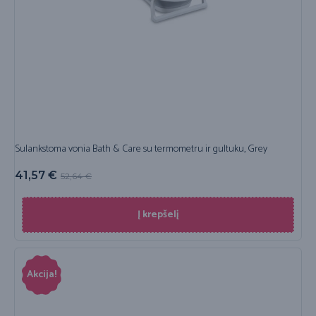
Sulankstoma vonia Bath & Care su termometru ir gultuku, Grey
41,57
€
52,64
€
Į krepšelį
Akcija!