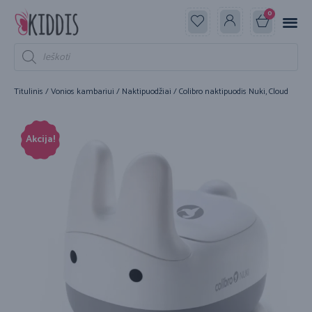
0
Titulinis
/
Vonios kambariui
/
Naktipuodžiai
/ Colibro naktipuodis Nuki, Cloud
Akcija!