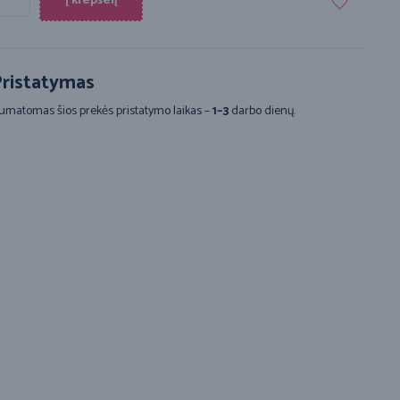
Į krepšelį
ristatymas
umatomas šios prekės pristatymo laikas –
1–3
darbo dienų.