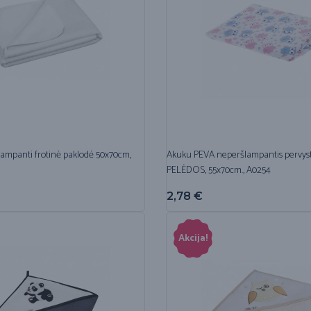
ampanti frotinė paklodė 50x70cm,
Akuku PEVA neperšlampantis pervys
PELĖDOS, 55x70cm., A0254
2,78
€
Akcija!