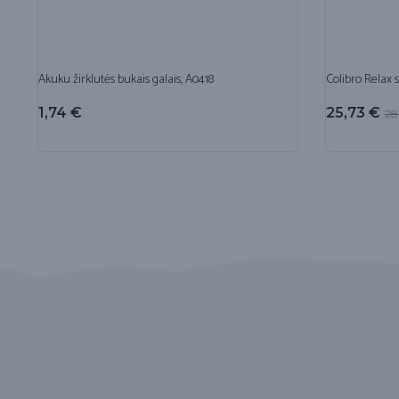
Akuku žirklutės bukais galais, A0418
Colibro Relax 
1,74
€
25,73
€
28