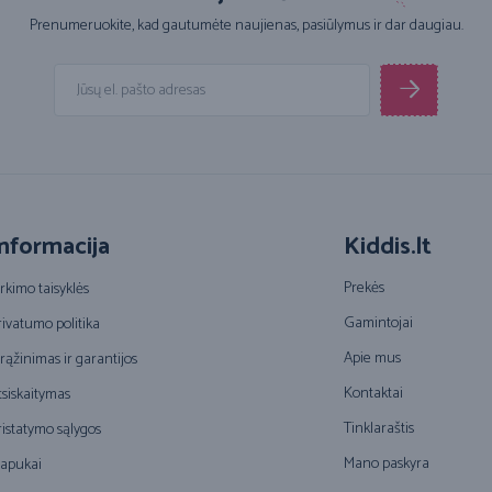
Prenumeruokite, kad gautumėte naujienas, pasiūlymus ir dar daugiau.
nformacija
Kiddis.lt
Prekės
irkimo taisyklės
Gamintojai
rivatumo politika
Apie mus
rąžinimas ir garantijos
Kontaktai
tsiskaitymas
Tinklaraštis
ristatymo sąlygos
Mano paskyra
lapukai