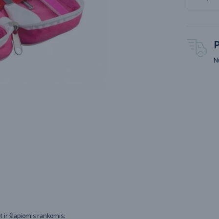
P
N
et ir šlapiomis rankomis;