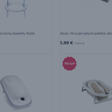
nis dantų šepetėlis, A0393
Akuku Terry pervystymo paklotai, 50x
5,88
€
7,00
€
Akcija!