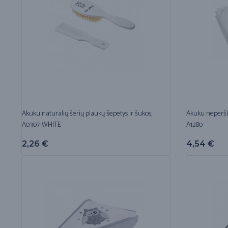
Akuku naturalių šerių plaukų šepetys ir šukos,
Akuku neperšl
A0307-WHITE
A1280
2,26
€
4,54
€