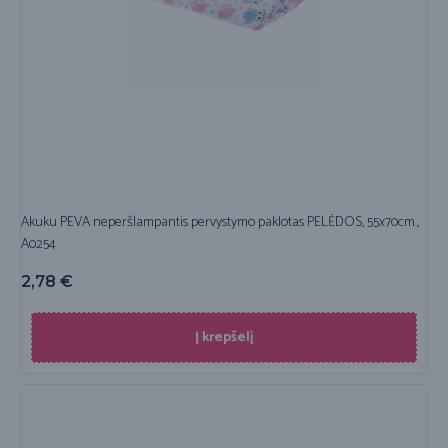
Akuku PEVA neperšlampantis pervystymo paklotas PELĖDOS, 55x70cm.,
A0254
2,78
€
Į krepšelį