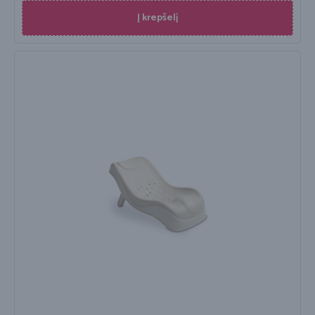
Į krepšelį