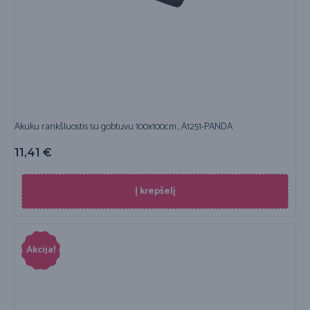
Akuku rankšluostis su gobtuvu 100x100cm., A1251-PANDA
11,41
€
Į krepšelį
Akcija!