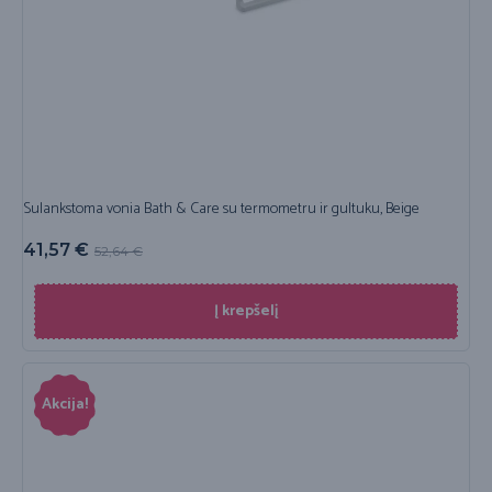
Sulankstoma vonia Bath & Care su termometru ir gultuku, Beige
41,57
€
52,64
€
Į krepšelį
Akcija!