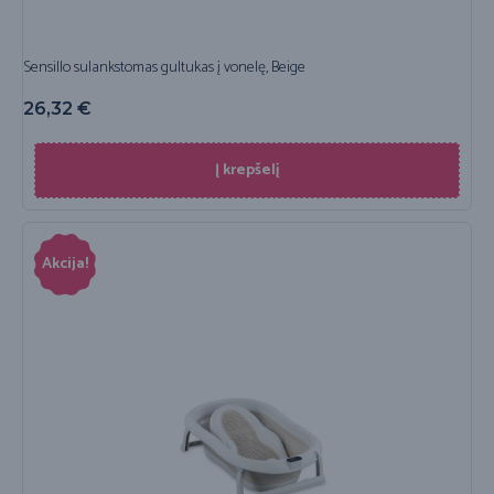
Sensillo sulankstomas gultukas į vonelę, Beige
26,32
€
Į krepšelį
Akcija!