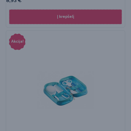
8,93
€
Į krepšelį
Akcija!