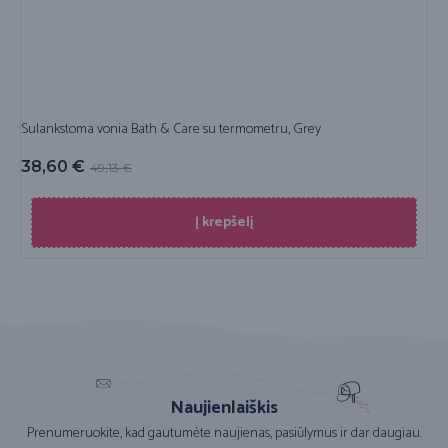
Sulankstoma vonia Bath & Care su termometru, Grey
38,60
€
49,13
€
Į krepšelį
Naujienlaiškis
Prenumeruokite, kad gautumėte naujienas, pasiūlymus ir dar daugiau.