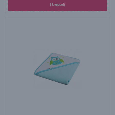
Į krepšelį