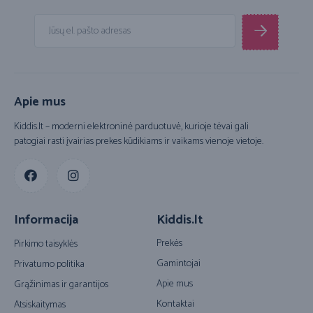
Apie mus
Kiddis.lt – moderni elektroninė parduotuvė, kurioje tėvai gali
patogiai rasti įvairias prekes kūdikiams ir vaikams vienoje vietoje.
Informacija
Kiddis.lt
Prekės
Pirkimo taisyklės
Gamintojai
Privatumo politika
Apie mus
Grąžinimas ir garantijos
Kontaktai
Atsiskaitymas