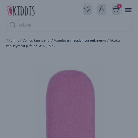
0
Titulinis
/
Vonios kambariui
/
Vonelės ir maudymosi reikmenys
/ Akuku
maudymosi pirštinė, A1123_pink