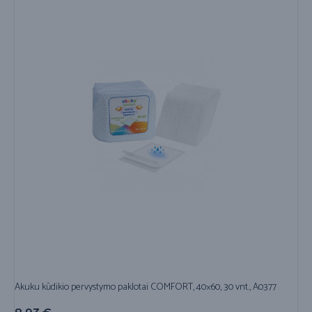
Akuku kūdikio pervystymo paklotai COMFORT, 40×60, 30 vnt., A0377