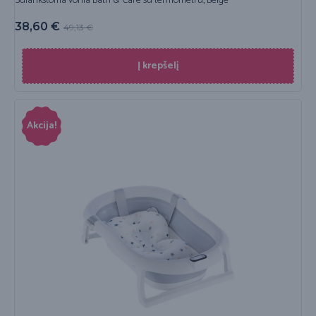
Sulankstoma vonia Bath & Care su termometru, Beige
38,60
€
49,13
€
Į krepšelį
Akcija!