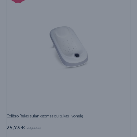
Colibro Relax sulankstomas gultukas į vonelę
25,73
€
28,07
€