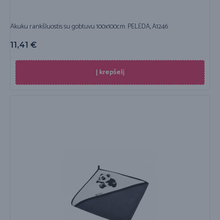
Akuku rankšluostis su gobtuvu 100x100cm. PELĖDA, A1246
11,41
€
Į krepšelį