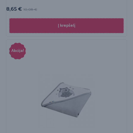
8,65
€
10,08
€
Į krepšelį
Akcija!