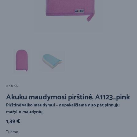
AKUKU
Akuku maudymosi pirštinė, A1123_pink
Pirštinė vaiko maudymui – nepakaičiama nuo pat pirmųjų
mažylio maudynių.
1,39
€
Turime