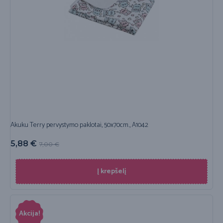
Akuku Terry pervystymo paklotai, 50x70cm., A1042
5,88
€
7,00
€
Į krepšelį
Akcija!