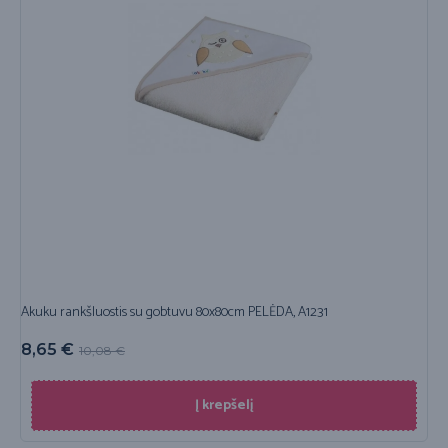
Akuku rankšluostis su gobtuvu 80x80cm PELĖDA, A1231
8,65
€
10,08
€
Į krepšelį