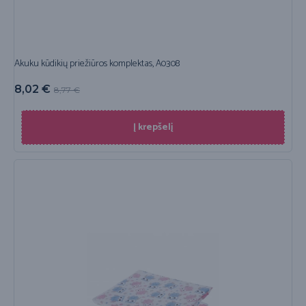
Akuku kūdikių priežiūros komplektas, A0308
8,02
€
8,77
€
Į krepšelį