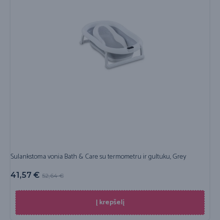
Sulankstoma vonia Bath & Care su termometru ir gultuku, Grey
41,57
€
52,64
€
Į krepšelį