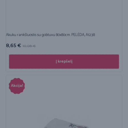
Akuku rankšluostis su gobtuvu 80x80cm. PELĖDA, A1238
8,65
€
10,08
€
Į krepšelį
Akcija!