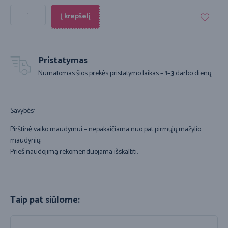
Į krepšelį
Pristatymas
Numatomas šios prekės pristatymo laikas –
1–3
darbo dienų.
Savybės:
Pirštinė vaiko maudymui – nepakaičiama nuo pat pirmųjų mažylio
maudynių;
Prieš naudojimą rekomenduojama išskalbti.
Taip pat siūlome: