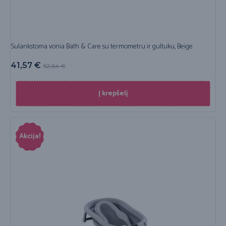
Sulankstoma vonia Bath & Care su termometru ir gultuku, Beige
41,57
€
52,64
€
Į krepšelį
Akcija!