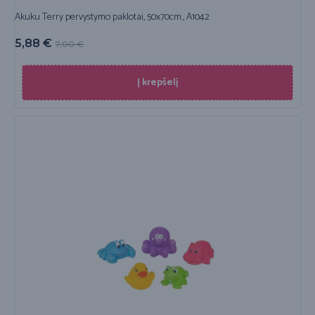
Akuku Terry pervystymo paklotai, 50x70cm., A1042
5,88
€
7,00
€
Į krepšelį