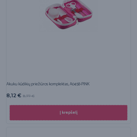
Akuku kūdikių priežiūros komplektas, A0458-PINK
8,12
€
8,77
€
Į krepšelį