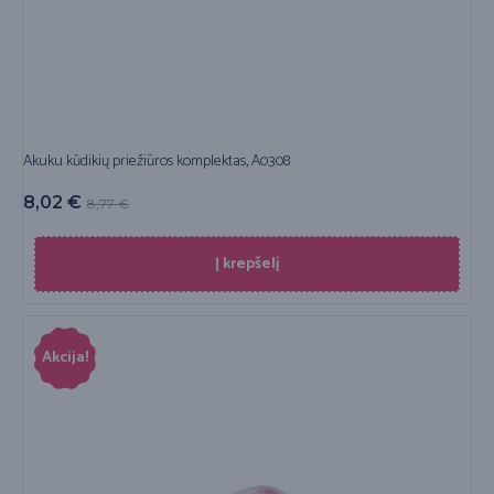
Akuku kūdikių priežiūros komplektas, A0308
8,02
€
8,77
€
Į krepšelį
Akcija!