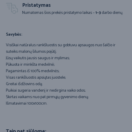
Pristatymas
Numatomas šios prekės pristatymo laikas –
1–3
darbo dienų.
Savybės:
Visiškai natūralus rankšluostis su gobtuvu apsaugos nuo šalčio ir
suteiks malonų šilumos pojūtį;
Jūsų vaikutis jausis saugus ir mylimas;
Pūkuota ir minkšta medvilnė;
Pagamintas iš 100% medvilnės;
Visas rankšluostis apsiųtas juostele;
Greitai išdžiovins odą;
Puikiai sugeria vandenį ir nedirgina vaiko odos;
Skirtas vaikams nuo pat pirmųjų gyvenimo dienų;
Išmatavimai 100x100cm.
Taip pat siūlome: