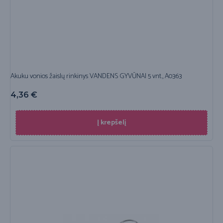
Akuku vonios žaislų rinkinys VANDENS GYVŪNAI 5 vnt., A0363
4,36
€
Į krepšelį