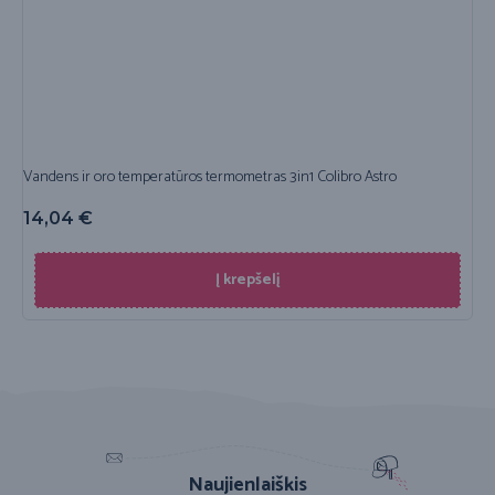
Vandens ir oro temperatūros termometras 3in1 Colibro Astro
14,04
€
Į krepšelį
Naujienlaiškis