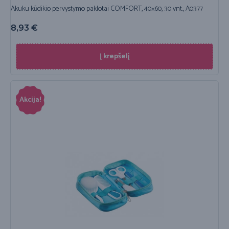
Akuku kūdikio pervystymo paklotai COMFORT, 40×60, 30 vnt., A0377
8,93
€
Į krepšelį
Akcija!