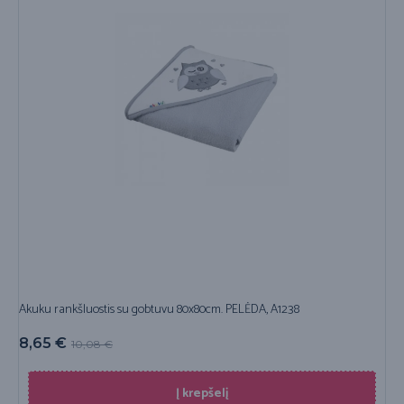
Akuku rankšluostis su gobtuvu 80x80cm. PELĖDA, A1238
8,65
€
10,08
€
Į krepšelį