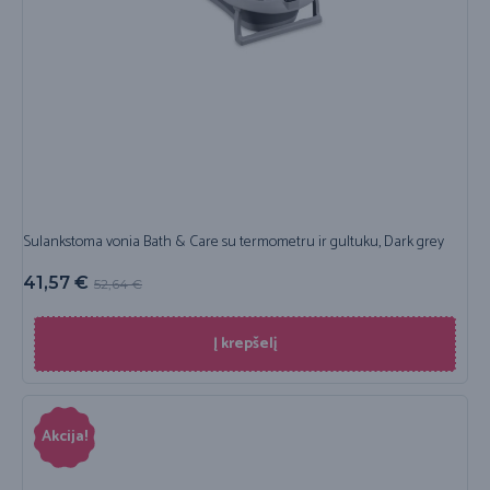
Sulankstoma vonia Bath & Care su termometru ir gultuku, Dark grey
41,57
€
52,64
€
Į krepšelį
Akcija!