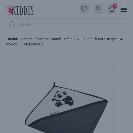
0
Titulinis
/
Vonios kambariui
/
Rankšluosčiai
/ Akuku rankšluostis su gobtuvu
100x100cm., A1251-PANDA