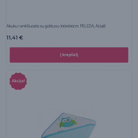
Akuku rankšluostis su gobtuvu 100x100cm. PELĖDA, A1248
11,41
€
Į krepšelį
Akcija!