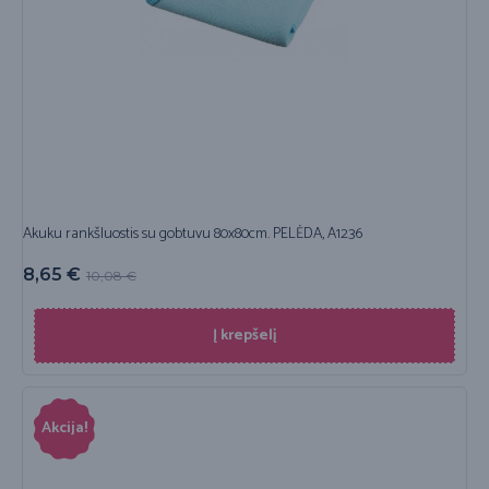
Akuku rankšluostis su gobtuvu 80x80cm. PELĖDA, A1236
8,65
€
10,08
€
Į krepšelį
Akcija!