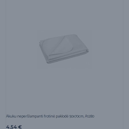
Akuku neperšlampanti frotinė paklodė 50x70cm, A1280
4,54
€