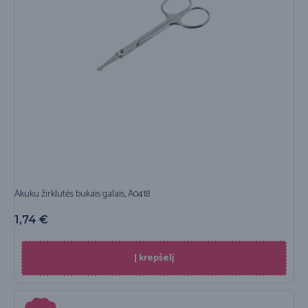
Akuku žirklutės bukais galais, A0418
1,74
€
Į krepšelį