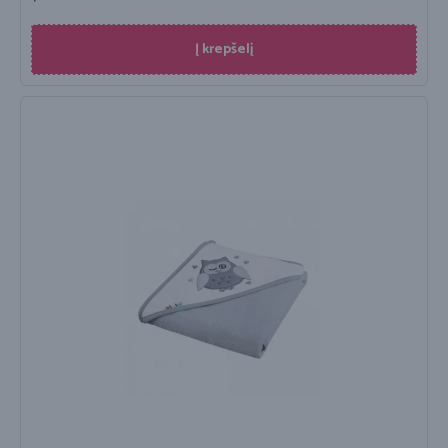
Į krepšelį