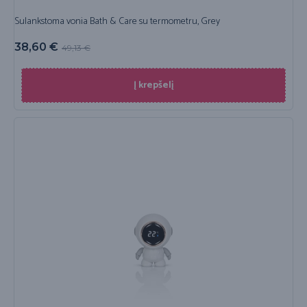
Sulankstoma vonia Bath & Care su termometru, Grey
38,60
€
49,13
€
Į krepšelį