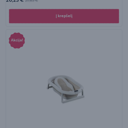
26,23
€
29,83
€
Į krepšelį
Akcija!