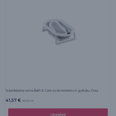
Sulankstoma vonia Bath & Care su termometru ir gultuku, Grey
41,57
€
52,64
€
Į krepšelį