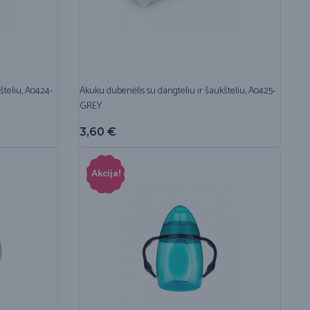
šteliu, A0424-
Akuku dubenėlis su dangteliu ir šaukšteliu, A0425-
GREY
3,60
€
Akcija!