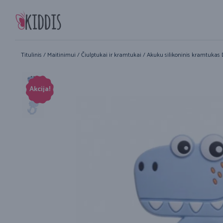
Titulinis
/
Maitinimui
/
Čiulptukai ir kramtukai
/ Akuku silikoninis kramtukas 
Akcija!