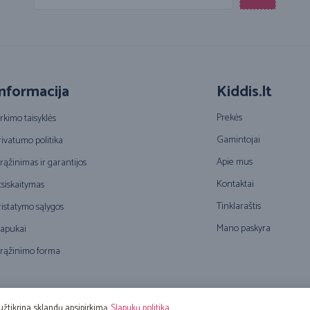
nformacija
Kiddis.lt
Prekės
irkimo taisyklės
Gamintojai
rivatumo politika
Apie mus
rąžinimas ir garantijos
Kontaktai
tsiskaitymas
Tinklaraštis
ristatymo sąlygos
Mano paskyra
lapukai
rąžinimo forma
© 2016 – 2026 Kiddis.lt. Visos teisės saugomos. Sprendimas:
Adveits
užtikrina sklandų apsipirkimą.
Slapukų politika
.