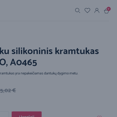
0
s
u silikoninis kramtukas
O, A0465
s kramtukas yra nepakeičiamas dantukų dygimo metu.
5,02
€