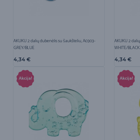
AKUKU 2 dalių dubenėlis su šaukšteliu, A0303-
AKUKU 2 dalių 
GREY/BLUE
WHITE/BLACK
4,34
€
4,34
€
Akcija!
Akcija!