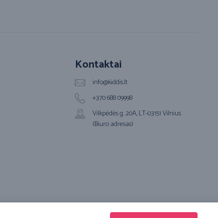
Kontaktai
info@kiddis.lt
+370 688 09998
Vilkpėdės g. 20A, LT-03151 Vilnius
(Biuro adresas)