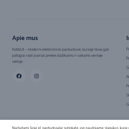
Apie mus
I
P
Kiddis.lt – moderni elektroninė parduotuvė, kurioje tėvai gali
patogiai rasti įvairias prekes kūdikiams ir vaikams vienoje
P
vietoje.
G
A
P
S
G
Naršydami šioje el. parduotuvėje sutinkate, jog naudojame slapukus, kurie 