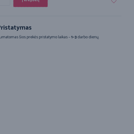
Į krepšelį
ristatymas
umatomas šios prekės pristatymo laikas –
1–3
darbo dienų.