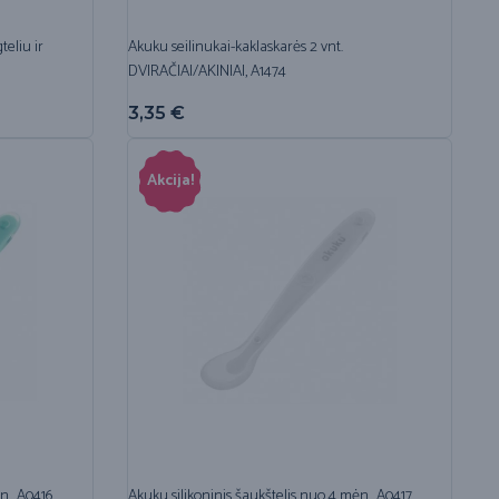
eliu ir
Akuku seilinukai-kaklaskarės 2 vnt.
DVIRAČIAI/AKINIAI, A1474
3,35
€
Akcija!
n., A0416
Akuku silikoninis šaukštelis nuo 4 mėn., A0417