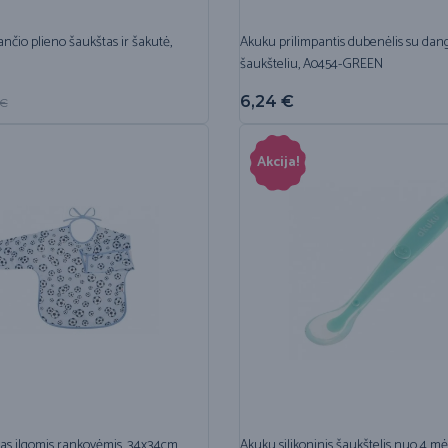
nčio plieno šaukštas ir šakutė,
Akuku prilimpantis dubenėlis su dangt
šaukšteliu, A0454-GREEN
6,24
€
€
Akcija!
as ilgomis rankovėmis, 34x34cm,
Akuku silikoninis šaukštelis nuo 4 mė