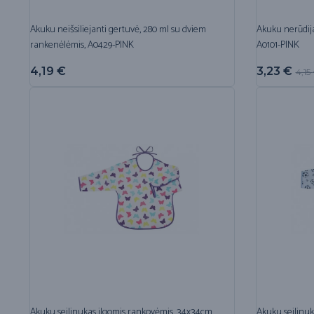
Akuku neišsiliejanti gertuvė, 280 ml su dviem
Akuku nerūdija
rankenėlėmis, A0429-PINK
A0101-PINK
4,19
€
3,23
€
4,15
Akuku seilinukas ilgomis rankovėmis, 34x34cm,
Akuku seilinuk