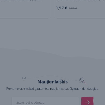
1,97
€
2,52
€
Naujienlaiškis
Prenumeruokite, kad gautumėte naujienas, pasiūlymus ir dar daugiau.