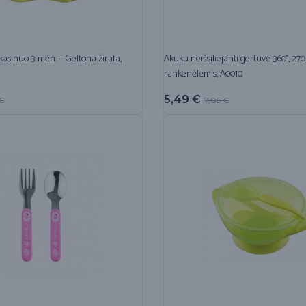
as nuo 3 mėn. – Geltona žirafa,
Akuku neišsiliejanti gertuvė 360°, 27
rankenėlėmis, A0010
5,49
€
€
7,05
€