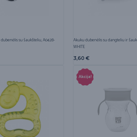
dubenėlis su šaukšteliu, A0428-
Akuku dubenėlis su dangteliu ir šauk
WHITE
3,60
€
Akcija!