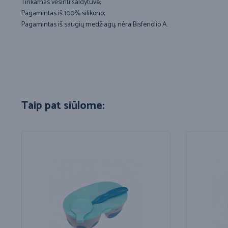
Tinkamas vėsinti šaldytuve;
Pagamintas iš 100% silikono;
Pagamintas iš saugių medžiagų, nėra Bisfenolio A.
Taip pat siūlome: