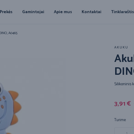
Prekės
Gamintojai
Apie mus
Kontaktai
Tinklarašti
DINO, A0465
AKUKU
Akuk
DIN
Silikonini
3,91
€
Turime