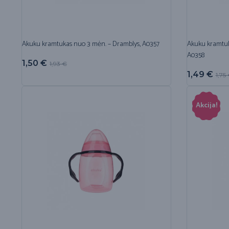
Akuku kramtukas nuo 3 mėn. – Dramblys, A0357
Akuku kramtuk
A0358
1,50
€
1,93
€
1,49
€
1,75
Akcija!