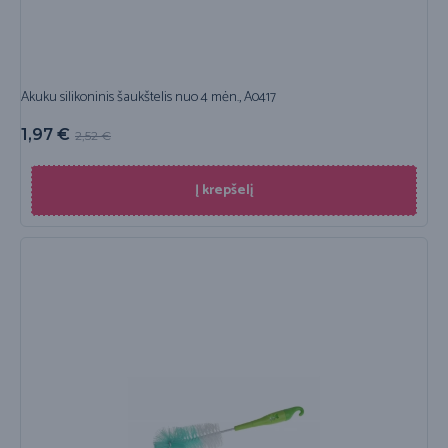
Akuku silikoninis šaukštelis nuo 4 mėn., A0417
1,97
€
2,52
€
Į krepšelį