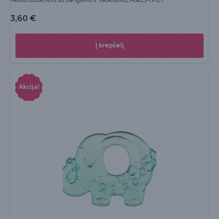
Akuku dubenėlis su dangteliu ir šaukšteliu, A0425-GREY
3,60
€
Į krepšelį
Akcija!