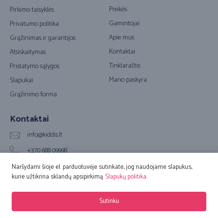
Prekės
Pirkimo taisyklės
Gamintojai
Privatumo politika
Apie mus
Grąžinimas ir garantijos
Kontaktai
Atsiskaitymas
Tinklaraštis
Pristatymo sąlygos
Mano paskyra
Slapukai
Grąžinimo forma
Kontaktai
info@kiddis.lt
+370 688 09998
Vilkpėdės g. 20A, LT-03151 Vilnius (Biuro adresas)
Naršydami šioje el. parduotuvėje sutinkate, jog naudojame slapukus,
kurie užtikrina sklandų apsipirkimą.
Slapukų politika
.
© 2016 – 2026 Kiddis.lt. Visos teisės saugomos. Sprendimas:
Adveits
Sutinku