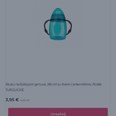
Akuku neišsiliejanti gertuvė, 280 ml su dviem rankenėlėmis, A0366-
TURQUOISE
3,95
€
4,19
€
Į krepšelį