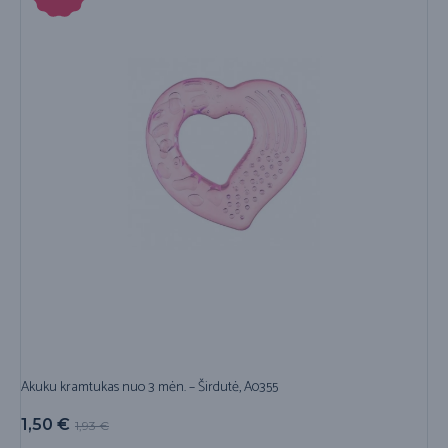
Akuku kramtukas nuo 3 mėn. – Širdutė, A0355
1,50
€
1,93
€