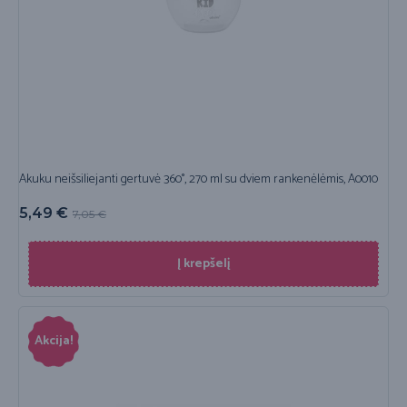
Akuku neišsiliejanti gertuvė 360°, 270 ml su dviem rankenėlėmis, A0010
5,49
€
7,05
€
Į krepšelį
Akcija!