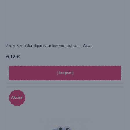
Akuku seilinukas ilgomis rankovėmis, 34x34cm, А1743
6,12
€
Į krepšelį
Akcija!