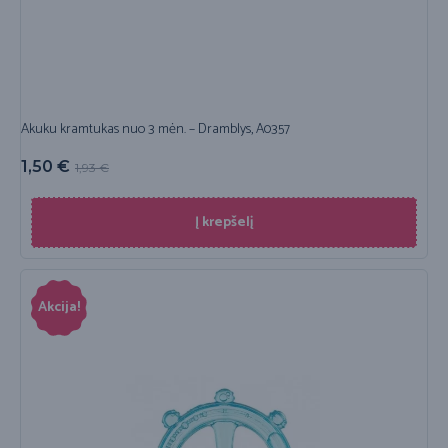
Akuku kramtukas nuo 3 mėn. – Dramblys, A0357
1,50
€
1,93
€
Į krepšelį
Akcija!