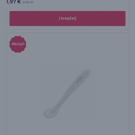
1,97
€
2,52
€
Į krepšelį
Akcija!