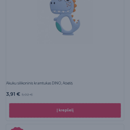
Akuku silikoninis kramtukas DINO, A0465
3,91
€
5,02
€
Į krepšelį