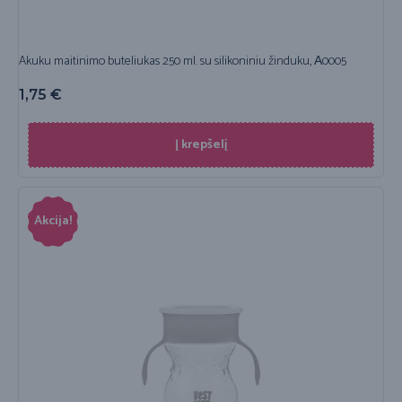
Akuku maitinimo buteliukas 250 ml. su silikoniniu žinduku, А0005
1,75
€
Į krepšelį
Akcija!