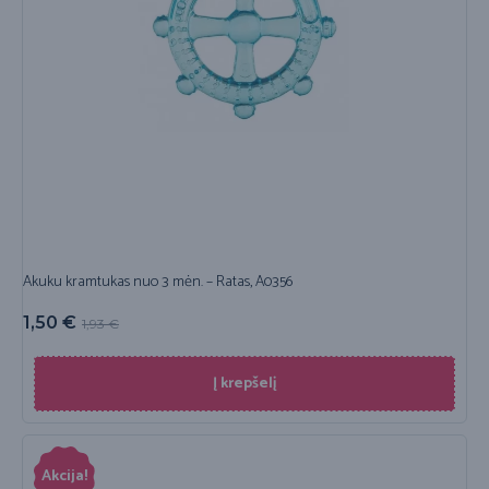
Akuku kramtukas nuo 3 mėn. – Ratas, A0356
1,50
€
1,93
€
Į krepšelį
Akcija!