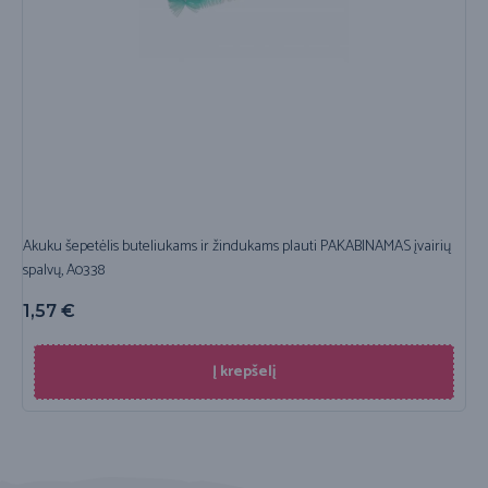
Akuku šepetėlis buteliukams ir žindukams plauti PAKABINAMAS įvairių
spalvų, A0338
1,57
€
Į krepšelį