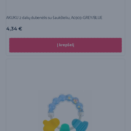
AKUKU 2 dalių dubenėlis su šaukšteliu, A0303-GREY/BLUE
4,34
€
Į krepšelį