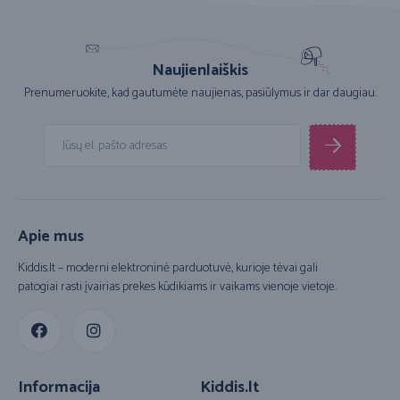
Naujienlaiškis
Prenumeruokite, kad gautumėte naujienas, pasiūlymus ir dar daugiau.
Apie mus
Kiddis.lt – moderni elektroninė parduotuvė, kurioje tėvai gali
patogiai rasti įvairias prekes kūdikiams ir vaikams vienoje vietoje.
Informacija
Kiddis.lt