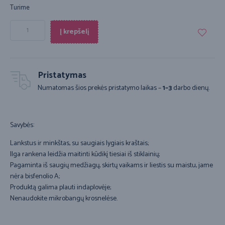
Turime
Į krepšelį
Pristatymas
Numatomas šios prekės pristatymo laikas –
1–3
darbo dienų.
Savybės:
Lankstus ir minkštas, su saugiais lygiais kraštais;
Ilga rankena leidžia maitinti kūdikį tiesiai iš stiklainių;
Pagaminta iš saugių medžiagų, skirtų vaikams ir liestis su maistu, jame
nėra bisfenolio A;
Produktą galima plauti indaplovėje;
Nenaudokite mikrobangų krosnelėse.