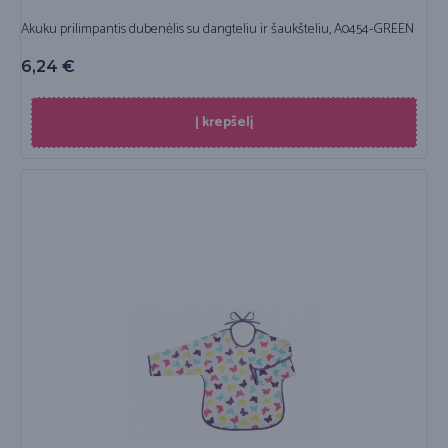
Akuku prilimpantis dubenėlis su dangteliu ir šaukšteliu, A0454-GREEN
6,24
€
Į krepšelį