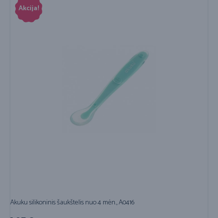
Akcija!
Akuku silikoninis šaukštelis nuo 4 mėn., A0416