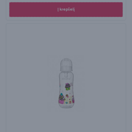
Į krepšelį