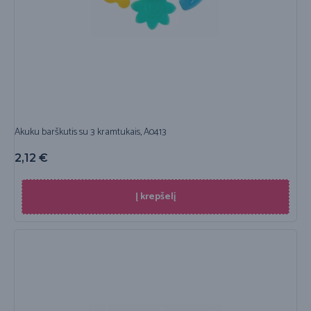
Akuku barškutis su 3 kramtukais, A0413
2,12
€
Į krepšelį