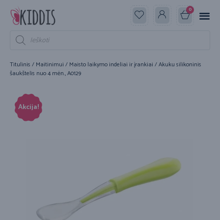
0
Titulinis
/
Maitinimui
/
Maisto laikymo indeliai ir įrankiai
/ Akuku silikoninis
šaukštelis nuo 4 mėn., A0129
Akcija!