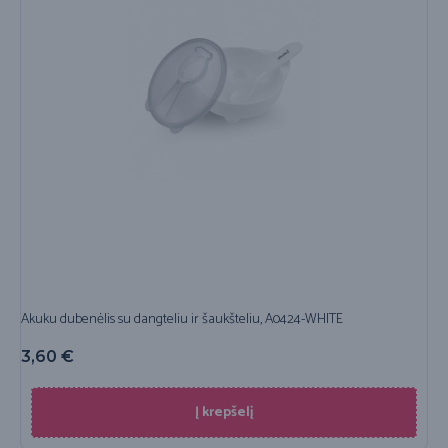
Akuku dubenėlis su dangteliu ir šaukšteliu, A0424-WHITE
3,60
€
Į krepšelį