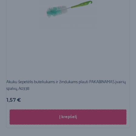
Akuku šepetėlis buteliukams ir žindukams plauti PAKABINAMAS įvairių
spalvų, A0338
1,57
€
Į krepšelį