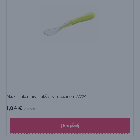
Akuku silikoninis šaukštelis nuo 4 mėn., A0129
1,84
€
2,36
€
Į krepšelį