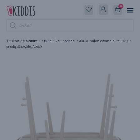
0
Titulinis
/
Maitinimui
/
Buteliukai ir priedai
/ Akuku sulankstoma buteliukų ir
priedų džiovyklė, A0709