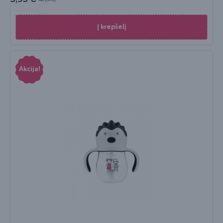
Į krepšelį
Akcija!