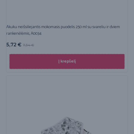
Akuku neišsiliejantis mokomasis puodelis 250 ml su svareliu ir dviem
rankenėlėmis, A0034
5,72
€
7,34
€
Į krepšelį