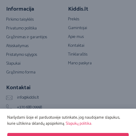
Informacija
Kiddis.lt
Prekės
Pirkimo taisyklės
Gamintojai
Privatumo politika
Apie mus
Grąžinimas ir garantijos
Kontaktai
Atsiskaitymas
Tinklaraštis
Pristatymo sąlygos
Mano paskyra
Slapukai
Grąžinimo forma
Kontaktai
info@kiddis.lt
+370 688 09998
Vilkpėdės g. 20A, LT-03151 Vilnius (Biuro adresas)
Naršydami šioje el. parduotuvėje sutinkate, jog naudojame slapukus,
kurie užtikrina sklandų apsipirkimą.
Slapukų politika
.