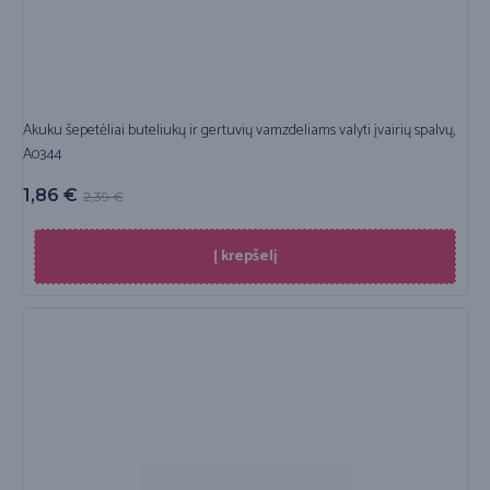
Akuku šepetėliai buteliukų ir gertuvių vamzdeliams valyti įvairių spalvų,
A0344
1,86
€
2,39
€
Į krepšelį