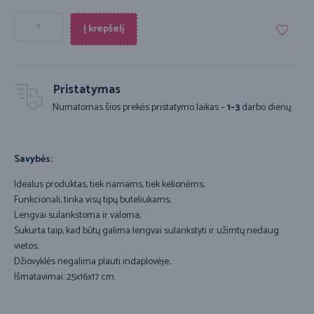
Į krepšelį
Pristatymas
Numatomas šios prekės pristatymo laikas –
1–3
darbo dienų.
Savybės:
Idealus produktas, tiek namams, tiek kelionėms;
Funkcionali, tinka visų tipų buteliukams;
Lengvai sulankstoma ir valoma;
Sukurta taip, kad būtų galima lengvai sulankstyti ir užimtų nedaug
vietos;
Džiovyklės negalima plauti indaplovėje;
Išmatavimai: 25x16x17 cm.