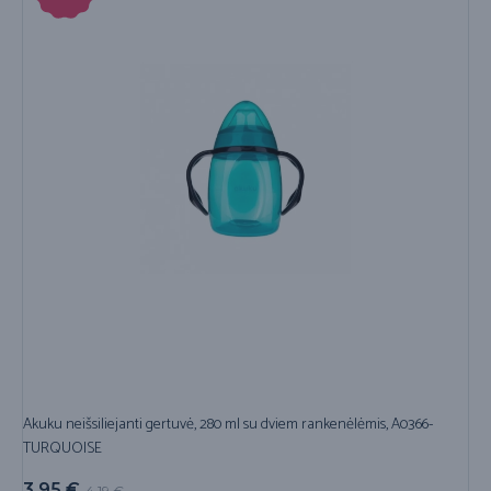
Akuku neišsiliejanti gertuvė, 280 ml su dviem rankenėlėmis, A0366-
TURQUOISE
3,95
€
4,19
€