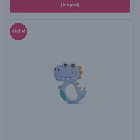
Į krepšelį
Akcija!