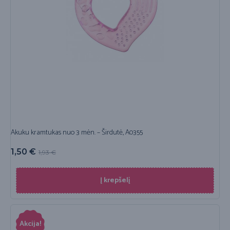
Akuku kramtukas nuo 3 mėn. – Širdutė, A0355
1,50
€
1,93
€
Į krepšelį
Akcija!