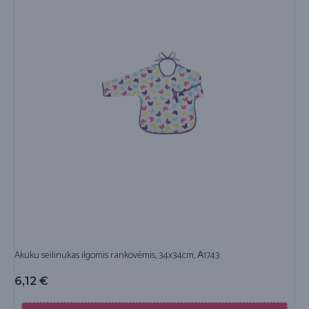
Akuku seilinukas ilgomis rankovėmis, 34x34cm, А1743
6,12
€