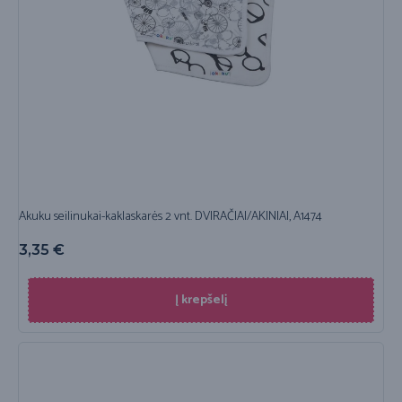
Akuku seilinukai-kaklaskarės 2 vnt. DVIRAČIAI/AKINIAI, A1474
3,35
€
Į krepšelį