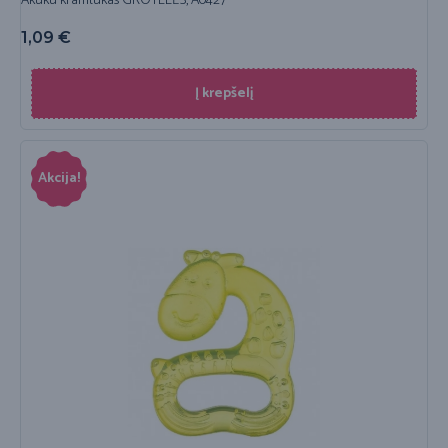
Akuku kramtukas GROTELĖS, A0427
1,09
€
Į krepšelį
Akcija!