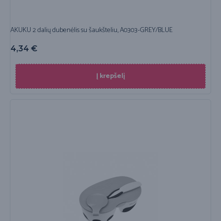
AKUKU 2 dalių dubenėlis su šaukšteliu, A0303-GREY/BLUE
4,34
€
Į krepšelį