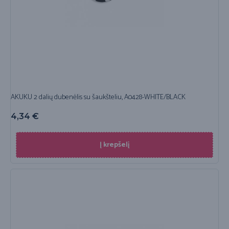
AKUKU 2 dalių dubenėlis su šaukšteliu, A0428-WHITE/BLACK
4,34
€
Į krepšelį