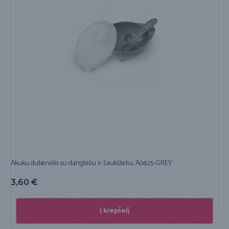
Akuku dubenėlis su dangteliu ir šaukšteliu, A0425-GREY
3,60
€
Į krepšelį