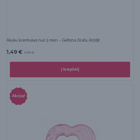
Akuku kramtukas nuo 3 mėn. – Geltona žirafa, A0358
1,49
€
1,75
€
Į krepšelį
Akcija!