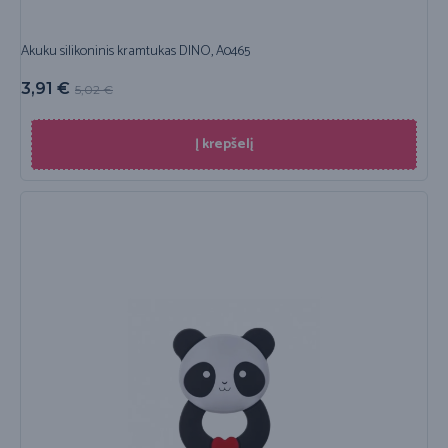
Akuku silikoninis kramtukas DINO, A0465
3,91
€
5,02
€
Į krepšelį