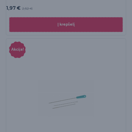
1,97
€
2,52
€
Į krepšelį
Akcija!