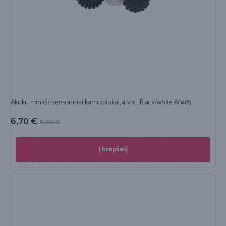
Akuku minkšti sensoriniai kamuoliukai, 4 vnt., Black/white A0469
6,70
€
8,60
€
Į krepšelį