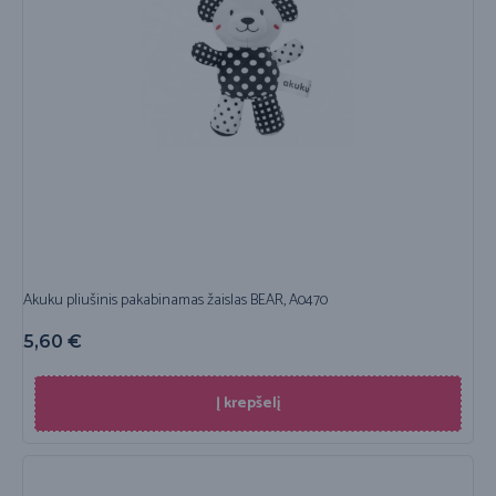
Akuku pliušinis pakabinamas žaislas BEAR, A0470
5,60
€
Į krepšelį