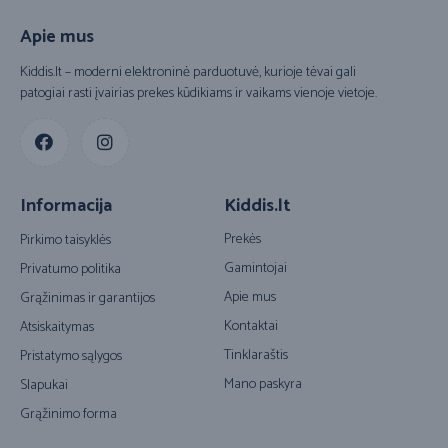
Apie mus
Kiddis.lt – moderni elektroninė parduotuvė, kurioje tėvai gali
patogiai rasti įvairias prekes kūdikiams ir vaikams vienoje vietoje.
Informacija
Kiddis.lt
Prekės
Pirkimo taisyklės
Gamintojai
Privatumo politika
Apie mus
Grąžinimas ir garantijos
Kontaktai
Atsiskaitymas
Tinklaraštis
Pristatymo sąlygos
Mano paskyra
Slapukai
Grąžinimo forma