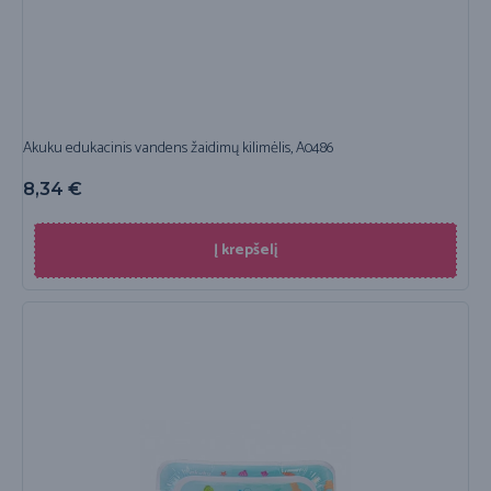
Akuku edukacinis vandens žaidimų kilimėlis, A0486
8,34
€
Į krepšelį