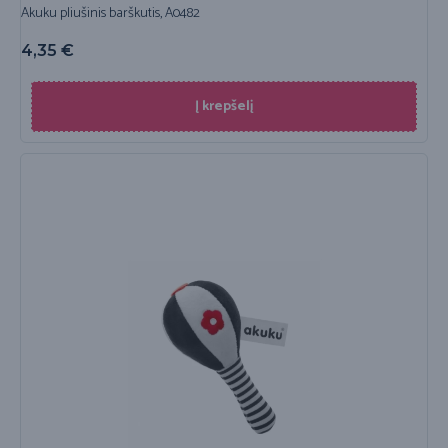
Akuku pliušinis barškutis, A0482
4,35
€
Į krepšelį