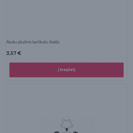
Akuku pliušinis barškutis, A0483
3,57
€
Į krepšelį