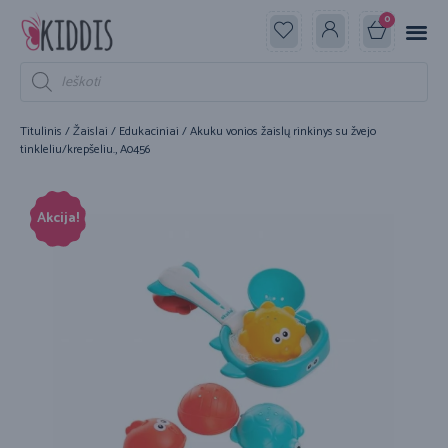
0
Titulinis
/
Žaislai
/
Edukaciniai
/ Akuku vonios žaislų rinkinys su žvejo
tinkleliu/krepšeliu., A0456
Akcija!