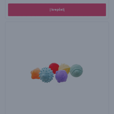
Į krepšelį