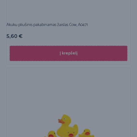
Akuku pliušinis pakabinamas žaislas Cow, A0471
5,60
€
Į krepšelį