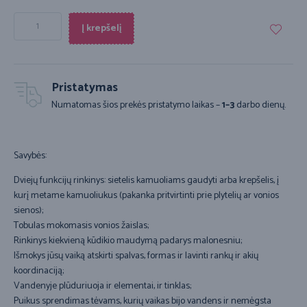
Į krepšelį
Pristatymas
Numatomas šios prekės pristatymo laikas –
1–3
darbo dienų.
Savybės:
Dviejų funkcijų rinkinys: sietelis kamuoliams gaudyti arba krepšelis, į
kurį metame kamuoliukus (pakanka pritvirtinti prie plytelių ar vonios
sienos);
Tobulas mokomasis vonios žaislas;
Rinkinys kiekvieną kūdikio maudymą padarys malonesniu;
Išmokys jūsų vaiką atskirti spalvas, formas ir lavinti rankų ir akių
koordinaciją;
Vandenyje plūduriuoja ir elementai, ir tinklas;
Puikus sprendimas tėvams, kurių vaikas bijo vandens ir nemėgsta