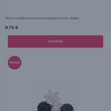
Akuku minkšti sensoriniai kamuoliukai (6 vnt.), A0640
8,76
€
Į krepšelį
Akcija!