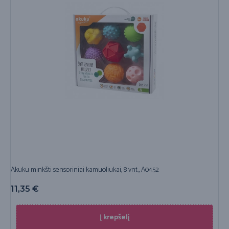
Akuku minkšti sensoriniai kamuoliukai, 8 vnt., A0452
11,35
€
Į krepšelį