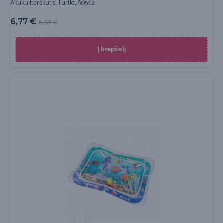
Akuku barškutis, Turtle, A0542
6,77
€
8,69
€
Į krepšelį