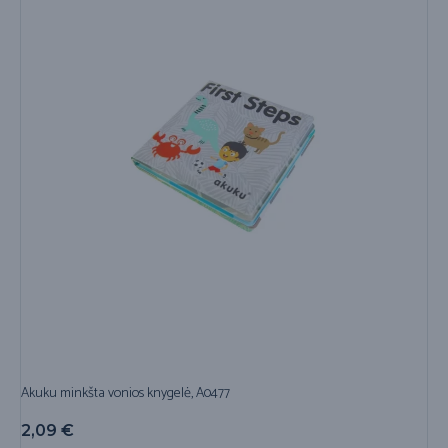
Akuku minkšta vonios knygelė, A0477
2,09
€