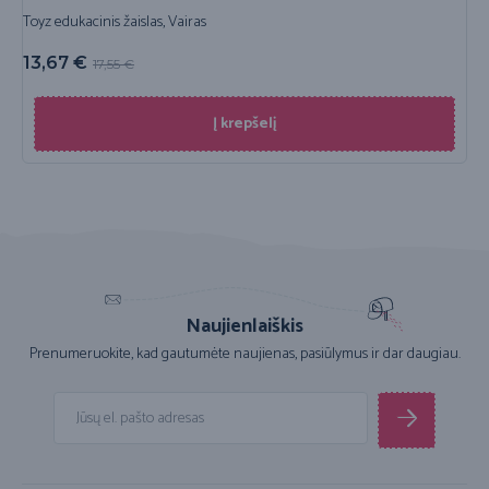
Toyz edukacinis žaislas, Vairas
13,67
€
17,55
€
Į krepšelį
Naujienlaiškis
Prenumeruokite, kad gautumėte naujienas, pasiūlymus ir dar daugiau.