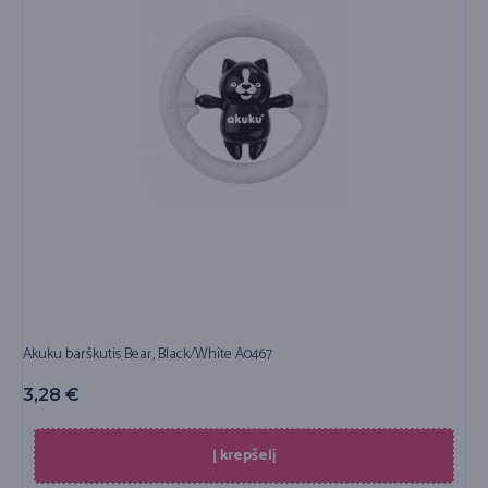
Akuku barškutis Bear, Black/White A0467
3,28
€
Į krepšelį