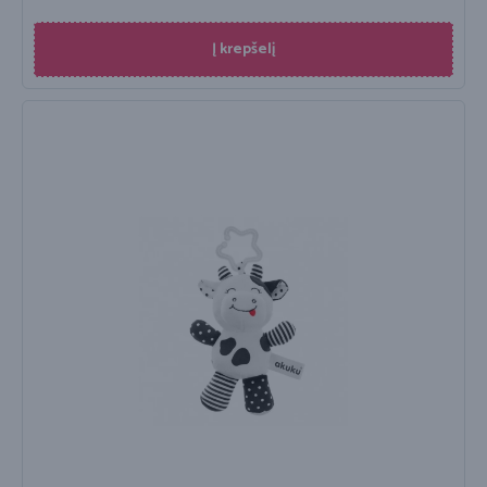
Į krepšelį