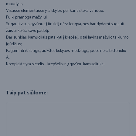
maudytis;
Visuose elementuose yra skylės, per kurias teka vanduo;
Puiki pramoga mažyliui;
Sugauti visus gyvūnus į tinklelį nėra lengva, nes bandydami sugauti
žaislai keičia savo padėtį;
Dar sunkiau kamuoliais pataikyti į krepšelį, o tai lavins mažylio taiklumo
įgūdžius;
Pagaminti iš saugių, aukštos kokybės medžiagų, juose nėra bisfenolio
A;
Komplekte yra sietelis – krepšelis ir 3 gyvūnų kamuoliukai.
Taip pat siūlome: