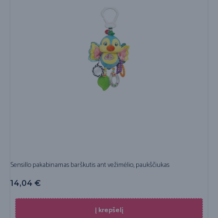
Sensillo pakabinamas barškutis ant vežimėlio, paukščiukas
14,04
€
Į krepšelį