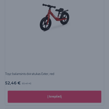
Toyz balansinis dviratukas Exter, red
52,46
€
61,41
€
Į krepšelį