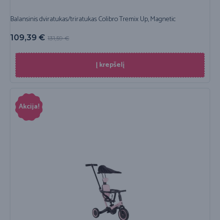
Balansinis dviratukas/triratukas Colibro Tremix Up, Magnetic
109,39
€
131,59
€
Į krepšelį
Akcija!