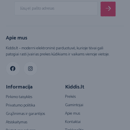
Apie mus
Kiddis.lt – moderni elektroninė parduotuvė, kurioje tėvai gali
patogiai rasti įvairias prekes kūdikiams ir vaikams vienoje vietoje.
Informacija
Kiddis.lt
Prekės
Pirkimo taisyklės
Gamintojai
Privatumo politika
Apie mus
Grąžinimas ir garantijos
Kontaktai
Atsiskaitymas