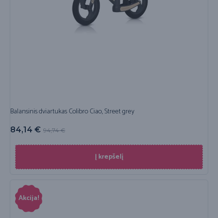
Balansinis dviartukas Colibro Ciao, Street grey
84,14
€
94,74
€
Į krepšelį
Akcija!