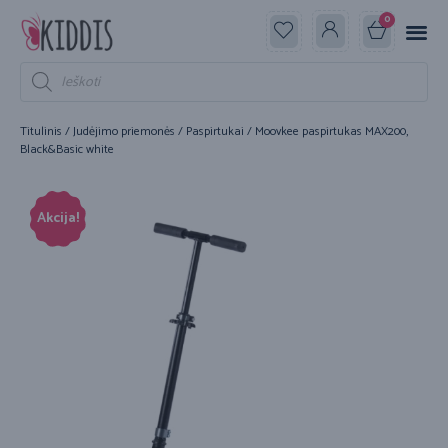
0
Titulinis
/
Judėjimo priemonės
/
Paspirtukai
/ Moovkee paspirtukas MAX200,
Black&Basic white
Akcija!