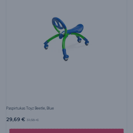
Paspirtukas Toyz Beetle, Blue
29,69
€
31,58
€