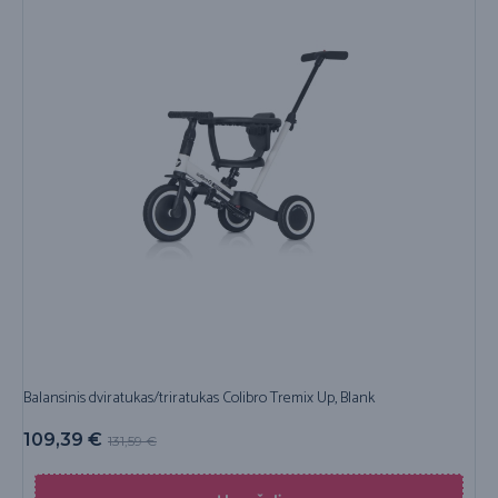
Balansinis dviratukas/triratukas Colibro Tremix Up, Blank
109,39
€
131,59
€