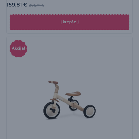
159,81
€
201,77
€
Į krepšelį
Akcija!