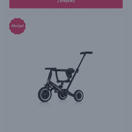
Į krepšelį
Akcija!