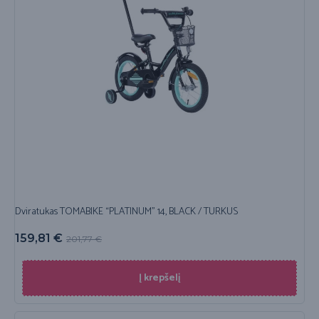
Dviratukas TOMABIKE “PLATINUM” 14, BLACK / TURKUS
159,81
€
201,77
€
Į krepšelį