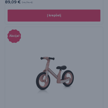
89,09
€
94,74
€
Į krepšelį
Akcija!