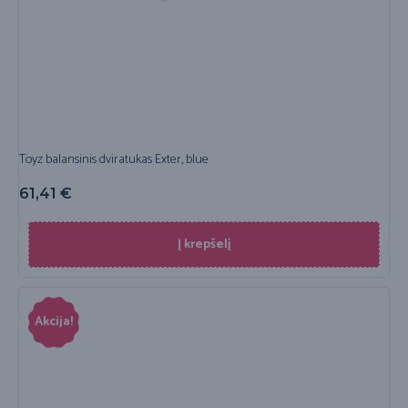
Toyz balansinis dviratukas Exter, blue
61,41
€
Į krepšelį
Akcija!