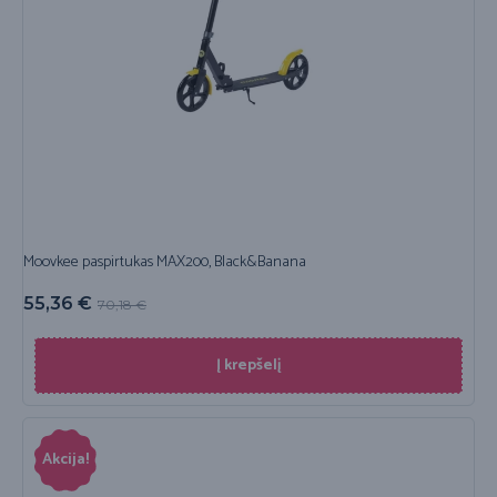
Moovkee paspirtukas MAX200, Black&Banana
55,36
€
70,18
€
Į krepšelį
Akcija!