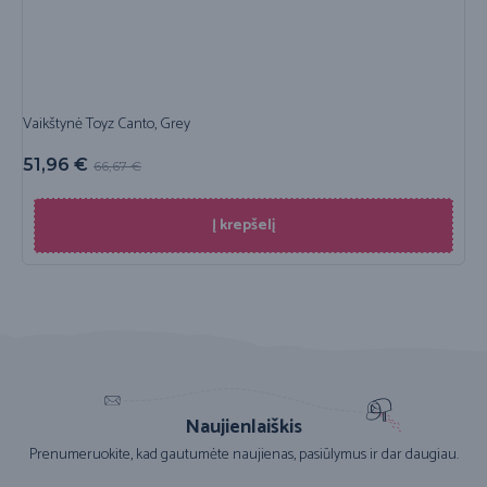
Vaikštynė Toyz Canto, Grey
51,96
€
66,67
€
Į krepšelį
Naujienlaiškis
Prenumeruokite, kad gautumėte naujienas, pasiūlymus ir dar daugiau.