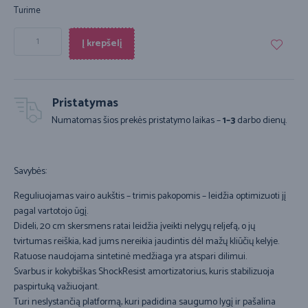
Turime
Į krepšelį
Pristatymas
Numatomas šios prekės pristatymo laikas –
1–3
darbo dienų.
Savybės:
Reguliuojamas vairo aukštis – trimis pakopomis – leidžia optimizuoti jį
pagal vartotojo ūgį.
Dideli, 20 cm skersmens ratai leidžia įveikti nelygų reljefą, o jų
tvirtumas reiškia, kad jums nereikia jaudintis dėl mažų kliūčių kelyje.
Ratuose naudojama sintetinė medžiaga yra atspari dilimui.
Svarbus ir kokybiškas ShockResist amortizatorius, kuris stabilizuoja
paspirtuką važiuojant.
Turi neslystančią platformą, kuri padidina saugumo lygį ir pašalina