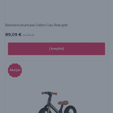
Balansinis dviartukas Colibro Ciao, Rose gold
89,09
€
94,74
€
Į krepšelį
Akcija!