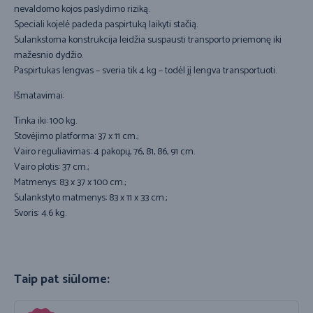
nevaldomo kojos paslydimo riziką.
Speciali kojelė padeda paspirtuką laikyti stačią.
Sulankstoma konstrukcija leidžia suspausti transporto priemonę iki
mažesnio dydžio.
Paspirtukas lengvas – sveria tik 4 kg – todėl jį lengva transportuoti.
Išmatavimai:
Tinka iki: 100 kg.
Stovėjimo platforma: 37 x 11 cm.;
Vairo reguliavimas: 4 pakopų, 76, 81, 86, 91 cm.
Vairo plotis: 37 cm.;
Matmenys: 83 x 37 x 100 cm.;
Sulankstyto matmenys: 83 x 11 x 33 cm.;
Svoris: 4.6 kg.
Taip pat siūlome: