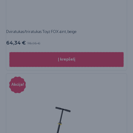
Dviratukas/triratukas Toyz FOX 4in1, beige
64,34
€
78,95
€
Į krepšelį
Akcija!