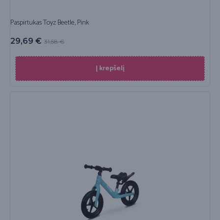
Paspirtukas Toyz Beetle, Pink
29,69
€
31,58
€
Į krepšelį