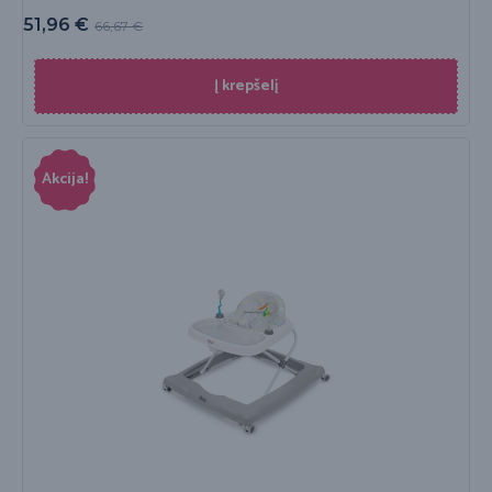
51,96
€
66,67
€
Į krepšelį
Akcija!