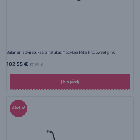
Balansinis dviratukas/triratukas Moovkee Mike Pro, Sweet pink
102,55
€
131,59
€
Į krepšelį
Akcija!