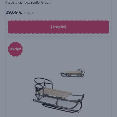
Paspirtukas Toyz Beetle, Green
29,69
€
31,58
€
Į krepšelį
Akcija!