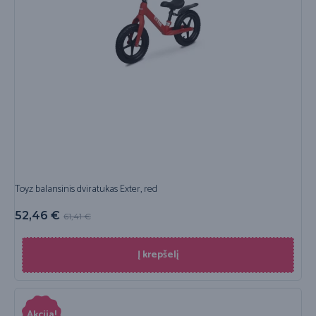
Toyz balansinis dviratukas Exter, red
52,46
€
61,41
€
Į krepšelį
Akcija!