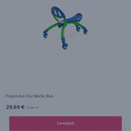
Paspirtukas Toyz Beetle, Blue
29,69
€
31,58
€
Į krepšelį