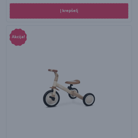
Į krepšelį
Akcija!