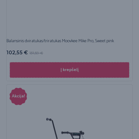
Balansinis dviratukas/triratukas Moovkee Mike Pro, Sweet pink
102,55
€
131,59
€
Į krepšelį
Akcija!