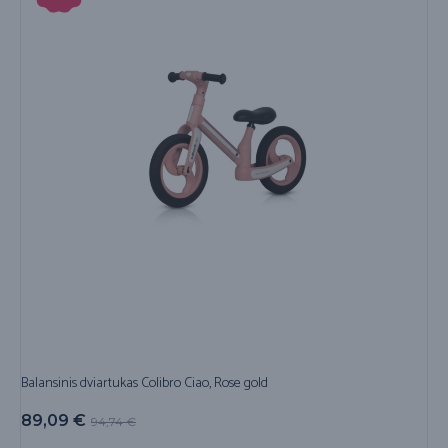
Balansinis dviartukas Colibro Ciao, Rose gold
89,09
€
94,74
€