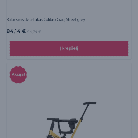
Balansinis dviartukas Colibro Ciao, Street grey
84,14
€
94,74
€
Į krepšelį
Akcija!