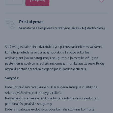
Į krepšelį
Pristatymas
Numatomas šios prekės pristatymo laikas –
1–3
darbo dienų.
Šis žavingas balansinis dviratukas yra puikus pasirinkimas vaikams,
kurie tik pradeda savo dviračių nuotykius. Jis buvo sukurtas
atsižvelgiant į vaiko patogumą ir saugumą, o jo estetika džiugina
pastelinėmis spalvomis, suteikiančiomis jam unikalaus žavesio. Rudų
atspalvių detalės suteikia elegancijos ir klasikinio stiliaus.
Savybės:
Dideli, pripučiami ratai, kurie puikiai sugeria smūgius ir užtikrina
sklandų važiavimą net ir nelygiu reljefu;
Neslystančios rankenos užtikrina tvirtą sukibimą važiuojant, o tai
padidina jūsų mažylio saugumą;
Didelis ir patogus ekologiškos odos balnelis užtikrins komfortą