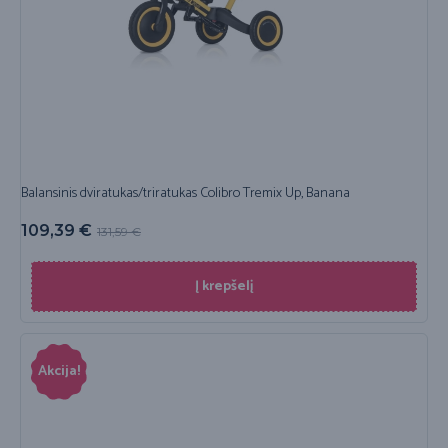
Balansinis dviratukas/triratukas Colibro Tremix Up, Banana
109,39
€
131,59
€
Į krepšelį
Akcija!