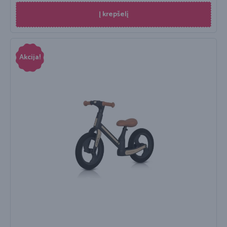
Į krepšelį
Akcija!