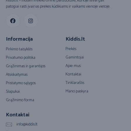
Kiddis.lt – moderni elektroninė parduotuvė, kurioje tėvai gali
patogiai rasti įvairias prekes kūdikiams ir vaikams vienoje vietoje.
Informacija
Kiddis.lt
Prekės
Pirkimo taisyklės
Gamintojai
Privatumo politika
Apie mus
Grąžinimas ir garantijos
Kontaktai
Atsiskaitymas
Tinklaraštis
Pristatymo sąlygos
Mano paskyra
Slapukai
Grąžinimo forma
Kontaktai
info@kiddis.lt