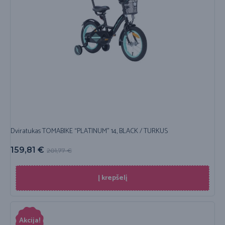
Dviratukas TOMABIKE “PLATINUM” 14, BLACK / TURKUS
159,81
€
201,77
€
Į krepšelį
Akcija!