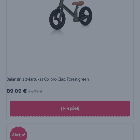
Balansinis dviartukas Colibro Ciao, Forest green
89,09
€
94,74
€
Į krepšelį
Akcija!