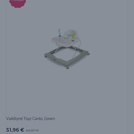
Vaikštynė Toyz Canto, Green
51,96
€
66,67
€