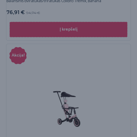
Balansinis dviratukas/triratukas Colibro Tremix, Banana
76,91
€
94,74
€
Į krepšelį
Akcija!