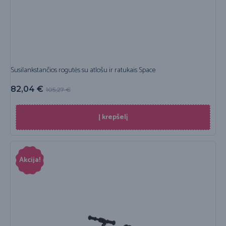
Susilankstančios rogutės su atlošu ir ratukais Space
82,04
€
105,27
€
Į krepšelį
Akcija!