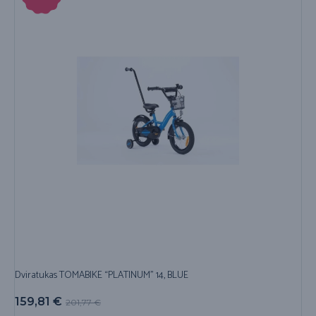
Dviratukas TOMABIKE “PLATINUM” 14, BLUE
159,81
€
201,77
€