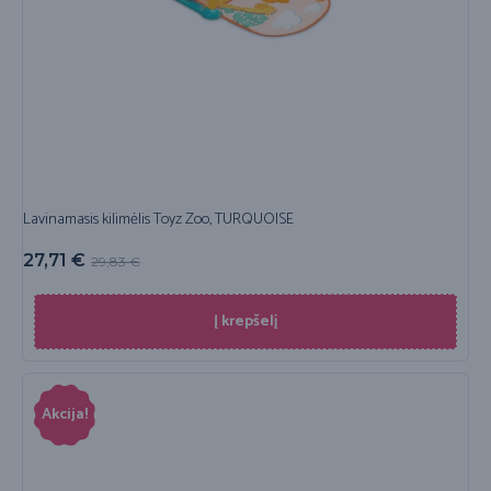
Lavinamasis kilimėlis Toyz Zoo, TURQUOISE
27,71
€
29,83
€
Į krepšelį
Akcija!