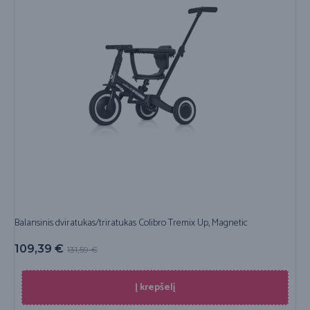
Balansinis dviratukas/triratukas Colibro Tremix Up, Magnetic
109,39
€
131,59
€
Į krepšelį