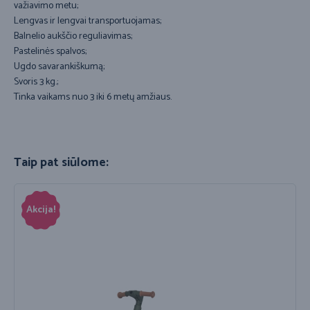
važiavimo metu;
Lengvas ir lengvai transportuojamas;
Balnelio aukščio reguliavimas;
Pastelinės spalvos;
Ugdo savarankiškumą;
Svoris 3 kg.;
Tinka vaikams nuo 3 iki 6 metų amžiaus.
Taip pat siūlome:
Akcija!