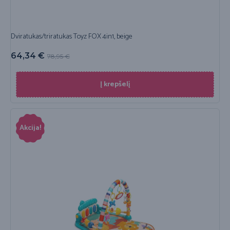
Dviratukas/triratukas Toyz FOX 4in1, beige
64,34
€
78,95
€
Į krepšelį
Akcija!