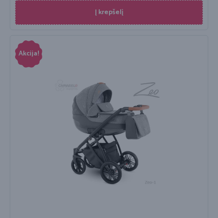
Į krepšelį
Akcija!