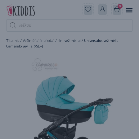
0
Titulinis
/
Vežimėliai ir priedai
/
3in1 vežimėliai
/ Universalus vežimėlis
Camarelo Sevilla, XSE-4