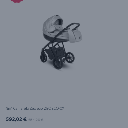
3in1 Camarelo Zeo eco, ZEOECO-07
592,02
€
684,26
€