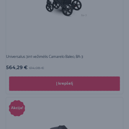
Universalus 3in1 vežimėlis Camarelo Baleo, BA-3
564,29
€
614,08
€
Į krepšelį
Akcija!