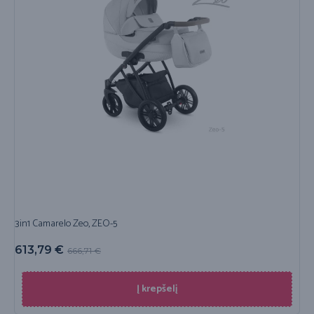
3in1 Camarelo Zeo, ZEO-5
613,79
€
666,71
€
Į krepšelį