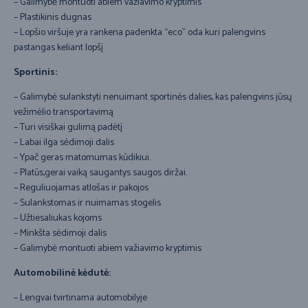
– Galimybė montuoti abiem važiavimo kryptimis
– Plastikinis dugnas
– Lopšio viršuje yra rankena padenkta “eco” oda kuri palengvins
pastangas keliant lopšį
Sportinis:
– Galimybė sulankstyti nenuimant sportinės dalies, kas palengvins jūsų
vežimėlio transportavimą
– Turi visiškai gulimą padėtį
– Labai ilga sėdimoji dalis
– Ypač geras matomumas kūdikiui.
– Platūs,gerai vaiką saugantys saugos diržai.
– Reguliuojamas atlošas ir pakojos
– Sulankstomas ir nuimamas stogelis
– Užtiesaliukas kojoms
– Minkšta sėdimoji dalis
– Galimybė montuoti abiem važiavimo kryptimis
Automobilinė kėdutė:
– Lengvai tvirtinama automobilyje