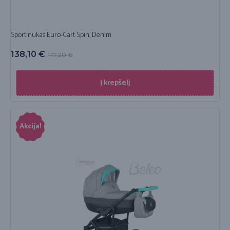
Sportinukas Euro-Cart Spin, Denim
138,10
€
177,20
€
Į krepšelį
Akcija!