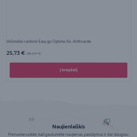
Vežimėlio rankinė Easy go Optimo Air, Anthracite
25,73
€
28,07
€
Į krepšelį
Naujienlaiškis
Prenumeruokite, kad gautumėte naujienas, pasiūlymus ir dar daugiau.