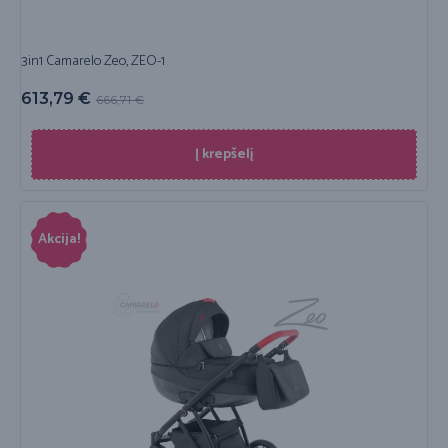
3in1 Camarelo Zeo, ZEO-1
613,79
€
666,71
€
Į krepšelį
Akcija!