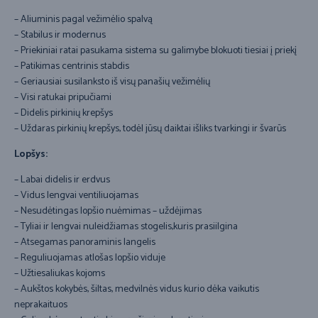
– Aliuminis pagal vežimėlio spalvą
– Stabilus ir modernus
– Priekiniai ratai pasukama sistema su galimybe blokuoti tiesiai į priekį
– Patikimas centrinis stabdis
– Geriausiai susilanksto iš visų panašių vežimėlių
– Visi ratukai pripučiami
– Didelis pirkinių krepšys
– Uždaras pirkinių krepšys, todėl jūsų daiktai išliks tvarkingi ir švarūs
Lopšys:
– Labai didelis ir erdvus
– Vidus lengvai ventiliuojamas
– Nesudėtingas lopšio nuėmimas – uždėjimas
– Tyliai ir lengvai nuleidžiamas stogelis,kuris prasiilgina
– Atsegamas panoraminis langelis
– Reguliuojamas atlošas lopšio viduje
– Užtiesaliukas kojoms
– Aukštos kokybės, šiltas, medvilnės vidus kurio dėka vaikutis
neprakaituos