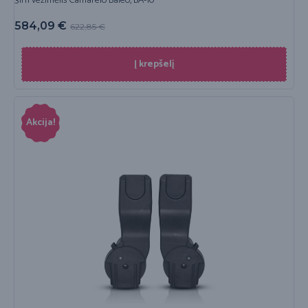
3in1 vežimėlis Camarelo Baleo, BA-10
584,09
€
622,85
€
Į krepšelį
Akcija!