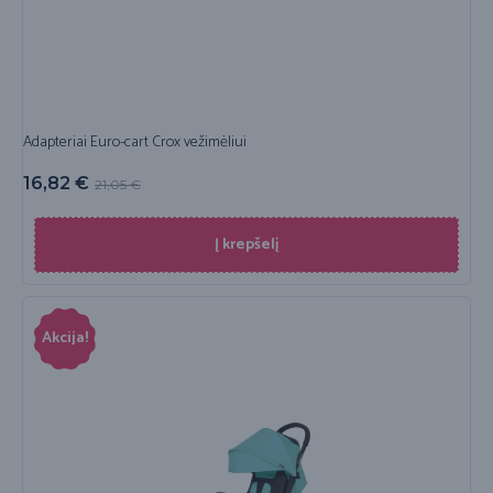
Adapteriai Euro-cart Crox vežimėliui
16,82
€
21,05
€
Į krepšelį
Akcija!