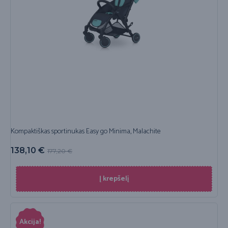
Kompaktiškas sportinukas Easy go Minima, Malachite
138,10
€
177,20
€
Į krepšelį
Akcija!