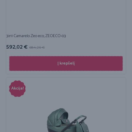
3in1 Camarelo Zeo eco, ZEOECO-03
592,02
€
684,26
€
Į krepšelį
Akcija!