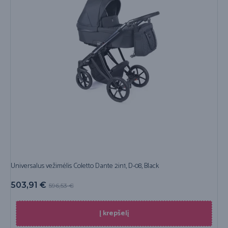
Universalus vežimėlis Coletto Dante 2in1, D-08, Black
503,91
€
596,53
€
Į krepšelį