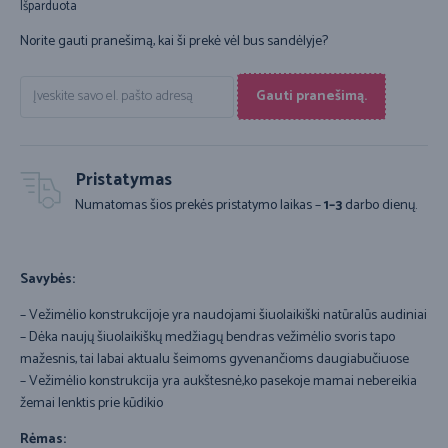
Išparduota
Norite gauti pranešimą, kai ši prekė vėl bus sandėlyje?
Gauti pranešimą.
Pristatymas
Numatomas šios prekės pristatymo laikas –
1–3
darbo dienų.
Savybės:
– Vežimėlio konstrukcijoje yra naudojami šiuolaikiški natūralūs audiniai
– Dėka naujų šiuolaikiškų medžiagų bendras vežimėlio svoris tapo
mažesnis, tai labai aktualu šeimoms gyvenančioms daugiabučiuose
– Vežimėlio konstrukcija yra aukštesnė,ko pasekoje mamai nebereikia
žemai lenktis prie kūdikio
Rėmas: