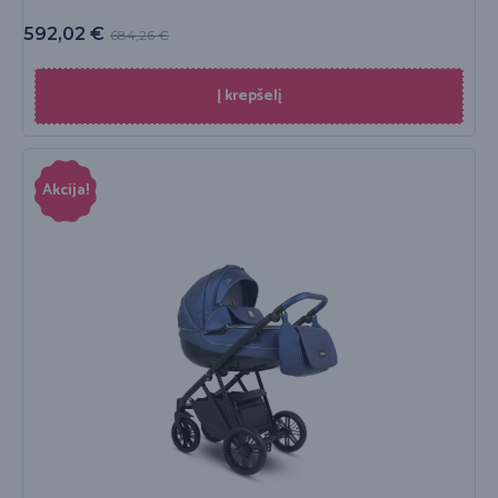
592,02
€
684,26
€
Į krepšelį
Akcija!