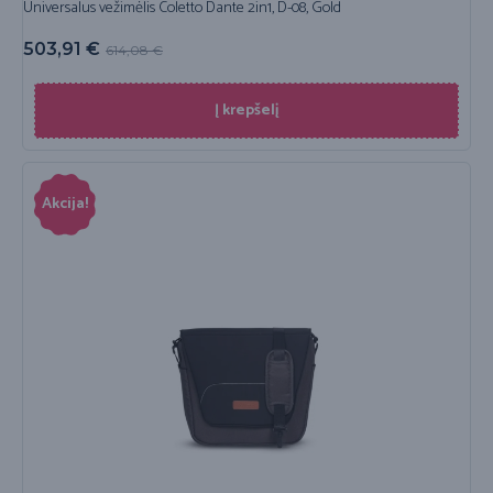
Universalus vežimėlis Coletto Dante 2in1, D-08, Gold
503,91
€
614,08
€
Į krepšelį
Akcija!