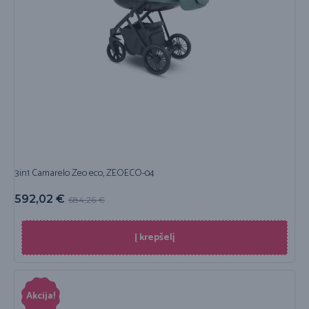
3in1 Camarelo Zeo eco, ZEOECO-04
592,02
€
684,26
€
Į krepšelį
Akcija!