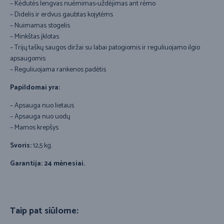
– Kėdutės lengvas nuėmimas-uždėjimas ant rėmo
– Didelis ir erdvus gaubtas kojytėms
– Nuimamas stogelis
– Minkštas įklotas
– Trijų taškų saugos diržai su labai patogiomis ir reguliuojamo ilgio
apsaugomis
– Reguliuojama rankenos padėtis
Papildomai yra:
– Apsauga nuo lietaus
– Apsauga nuo uodų
– Mamos krepšys
Svoris:
12,5 kg.
Garantija: 24 mėnesiai.
Taip pat siūlome: