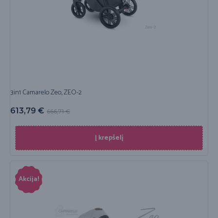
3in1 Camarelo Zeo, ZEO-2
613,79
€
666,71
€
Į krepšelį
Akcija!