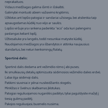
neprakaituos;
Vidaus medžiagas galima išimti ir išskalbti;
Galimybė montuoti abiem važiavimo kryptimis;
Užklotas ant lopšio patogiai ir sandariai užsisega, bei atsilenkia taip
apsaugodamas kūdikį nuo vėjo ar saulės;
Lopšio viršuje yra rankena padenkta “eco” oda kuri palengvins
pastangas keliant lopšį;
Užtiesaliuke yra langelis, todėl nesunkiai matysite kūdikį;
Naudojamos medžiagos yra išbandytos ir atitinka naujausius
standartus, bei neturi kenksmingų ftalatų;
Sportinė dalis:
Sportinė dalis dedama ant vežimėlio rėmo į abi puses;
Iki smulkiausių detalių optimizuota sėdimosios vežimėlio dalies erdvė;
Labai ilga sėdimoji dalis;
Patikimi siuviniai ir pilnai nusileidžiantis stogelis;
Minkštas ir švelnus skalbiamas įklotukas;
Patogiai reguliuojamos nugarėlės padėtys, tyliai paguldysite mažylį į
tiesią gulimą padėtį;
Pakojos reguliuojasi, buomelis nusiima;