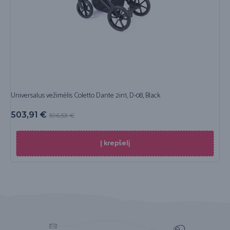
Universalus vežimėlis Coletto Dante 2in1, D-08, Black
503,91
€
596,53
€
Į krepšelį