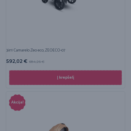
3in1 Camarelo Zeo eco, ZEOECO-07
592,02
€
684,26
€
Į krepšelį
Akcija!