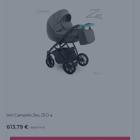
3in1 Camarelo Zeo, ZEO-4
613,79
€
666,71
€