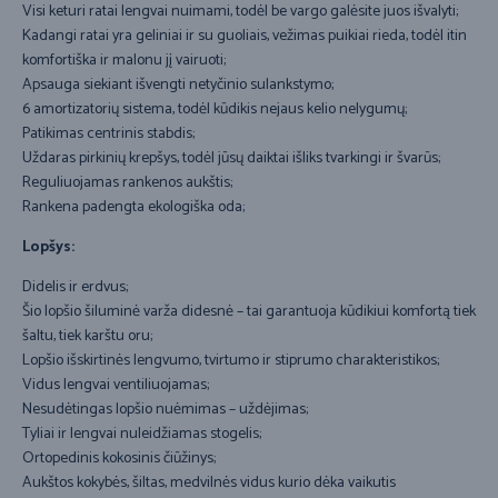
Visi keturi ratai lengvai nuimami, todėl be vargo galėsite juos išvalyti;
Kadangi ratai yra geliniai ir su guoliais, vežimas puikiai rieda, todėl itin
komfortiška ir malonu jį vairuoti;
Apsauga siekiant išvengti netyčinio sulankstymo;
6 amortizatorių sistema, todėl kūdikis nejaus kelio nelygumų;
Patikimas centrinis stabdis;
Uždaras pirkinių krepšys, todėl jūsų daiktai išliks tvarkingi ir švarūs;
Reguliuojamas rankenos aukštis;
Rankena padengta ekologiška oda;
Lopšys:
Didelis ir erdvus;
Šio lopšio šiluminė varža didesnė – tai garantuoja kūdikiui komfortą tiek
šaltu, tiek karštu oru;
Lopšio išskirtinės lengvumo, tvirtumo ir stiprumo charakteristikos;
Vidus lengvai ventiliuojamas;
Nesudėtingas lopšio nuėmimas – uždėjimas;
Tyliai ir lengvai nuleidžiamas stogelis;
Ortopedinis kokosinis čiūžinys;
Aukštos kokybės, šiltas, medvilnės vidus kurio dėka vaikutis