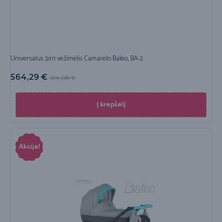
Universalus 3in1 vežimėlis Camarelo Baleo, BA-2
564,29
€
614,08
€
Į krepšelį
Akcija!