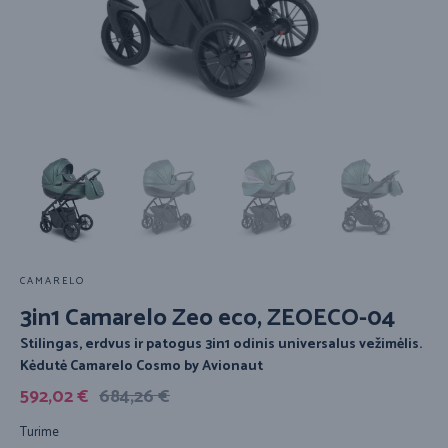
CAMARELO
3in1 Camarelo Zeo eco, ZEOECO-04
Stilingas, erdvus ir patogus 3in1 odinis universalus vežimėlis.
Kėdutė Camarelo Cosmo by Avionaut
592,02
€
684,26
€
Turime