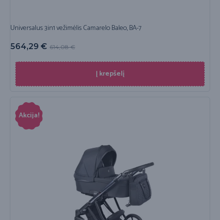
Universalus 3in1 vežimėlis Camarelo Baleo, BA-7
564,29
€
614,08
€
Į krepšelį
Akcija!