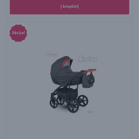
Į krepšelį
Akcija!