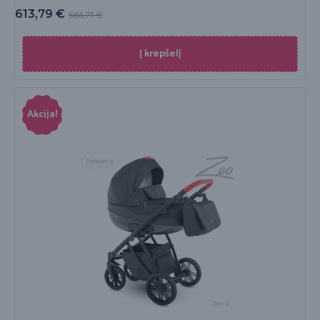
613,79
€
666,71
€
Į krepšelį
Akcija!