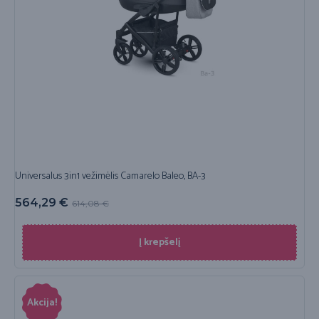
Universalus 3in1 vežimėlis Camarelo Baleo, BA-3
564,29
€
614,08
€
Į krepšelį
Akcija!