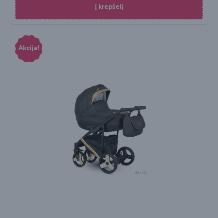
Į krepšelį
Akcija!