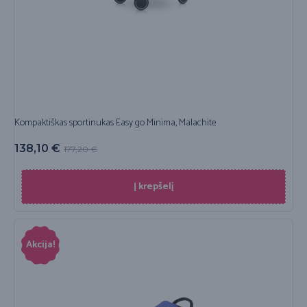
Kompaktiškas sportinukas Easy go Minima, Malachite
138,10
€
177,20
€
Į krepšelį
Akcija!