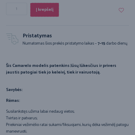
Į krepšelį
Pristatymas
Numatomas šios prekės pristatymo laikas –
7–15
darbo dienų.
Šis Camarelo modelis patenkins Jūsų lūkesčius ir privers
jaustis patogiai tiek jo keleivį, tiek ir vairuotoją.
Savybės:
Rėmas:
Susilankstęs užima labai nedaug vietos;
Tvirtas ir patvarus;
Priekiniai vežimėlio ratai sukami/fiksuojami, kurių dėka vežimėlį patogu
manevruoti;