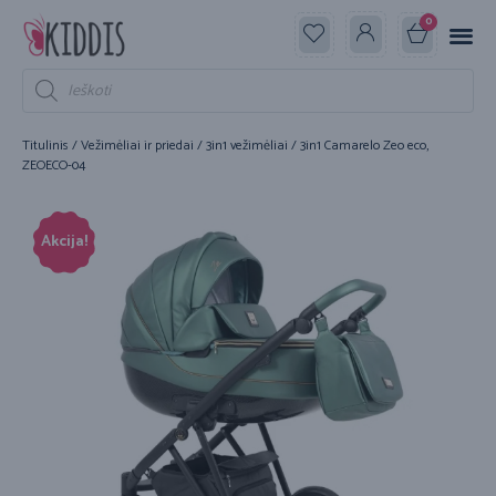
0
Titulinis
/
Vežimėliai ir priedai
/
3in1 vežimėliai
/ 3in1 Camarelo Zeo eco,
ZEOECO-04
Akcija!