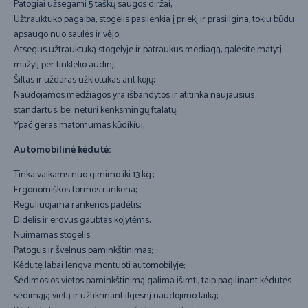
Patogiai užsegami 5 taškų saugos diržai;
Užtrauktuko pagalba, stogelis pasilenkia į priekį ir prasiilgina, tokiu būdu
apsaugo nuo saulės ir vėjo;
Atsegus užtrauktuką stogelyje ir patraukus mediagą, galėsite matytį
mažylį per tinklelio audinį;
Šiltas ir uždaras užklotukas ant kojų;
Naudojamos medžiagos yra išbandytos ir atitinka naujausius
standartus, bei neturi kenksmingų ftalatų;
Ypač geras matomumas kūdikiui;
Automobilinė kėdutė:
Tinka vaikams nuo gimimo iki 13 kg.;
Ergonomiškos formos rankena;
Reguliuojama rankenos padėtis;
Didelis ir erdvus gaubtas kojytėms;
Nuimamas stogelis
Patogus ir švelnus paminkštinimas;
Kėdutę labai lengva montuoti automobilyje;
Sėdimosios vietos paminkštinimą galima išimti, taip pagilinant kėdutės
sėdimąją vietą ir užtikrinant ilgesnį naudojimo laiką;