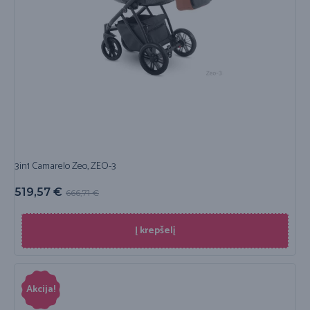
3in1 Camarelo Zeo, ZEO-3
519,57
€
666,71
€
Į krepšelį
Akcija!