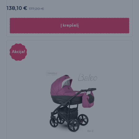
138,10
€
177,20
€
Į krepšelį
Akcija!