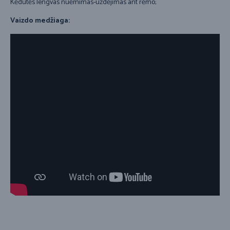
Kėdutės lengvas nuėmimas-uždėjimas ant rėmo;
Vaizdo medžiaga: