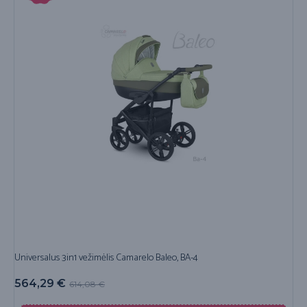
Universalus 3in1 vežimėlis Camarelo Baleo, BA-4
564,29
€
614,08
€