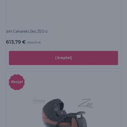
3in1 Camarelo Zeo, ZEO-2
613,79
€
666,71
€
Į krepšelį
Akcija!