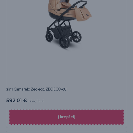
3in1 Camarelo Zeo eco, ZEOECO-08
592,01
€
684,26
€
Į krepšelį