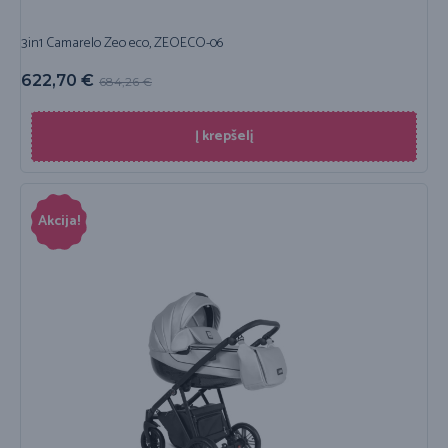
3in1 Camarelo Zeo eco, ZEOECO-06
622,70
€
684,26
€
Į krepšelį
Akcija!