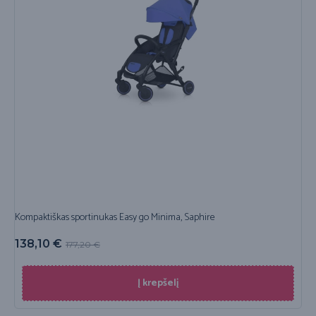
Kompaktiškas sportinukas Easy go Minima, Saphire
138,10
€
177,20
€
Į krepšelį