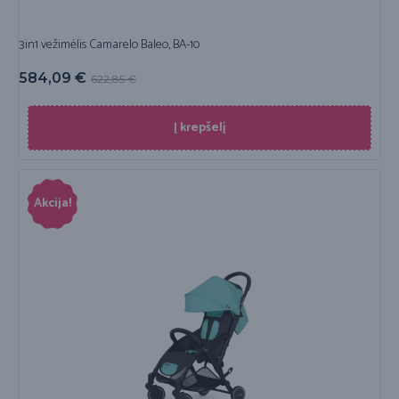
3in1 vežimėlis Camarelo Baleo, BA-10
584,09
€
622,85
€
Į krepšelį
Akcija!