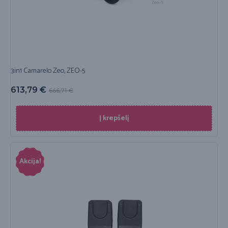
3in1 Camarelo Zeo, ZEO-5
613,79
€
666,71
€
Į krepšelį
Akcija!