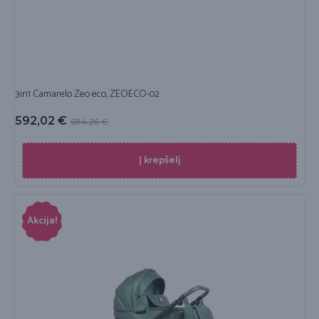
3in1 Camarelo Zeo eco, ZEOECO-02
592,02
€
684,26
€
Į krepšelį
Akcija!