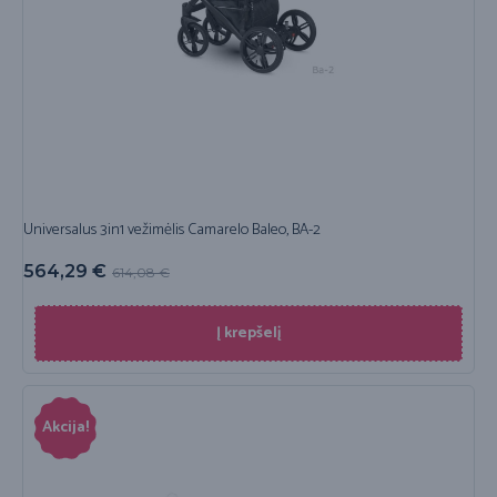
Universalus 3in1 vežimėlis Camarelo Baleo, BA-2
564,29
€
614,08
€
Į krepšelį
Akcija!