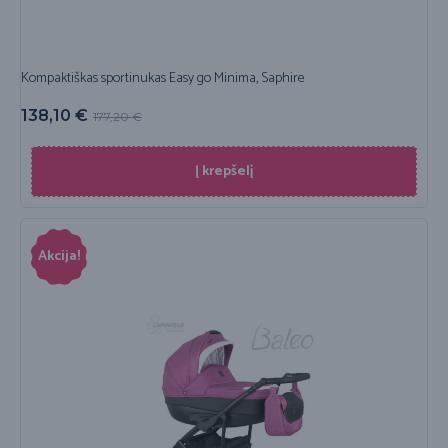
Kompaktiškas sportinukas Easy go Minima, Saphire
138,10
€
177,20
€
Į krepšelį
Akcija!