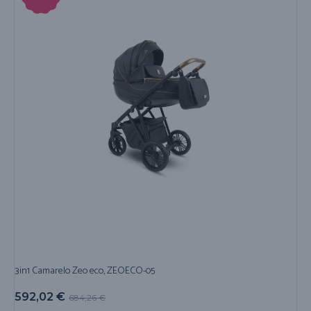
3in1 Camarelo Zeo eco, ZEOECO-05
592,02
€
684,26
€