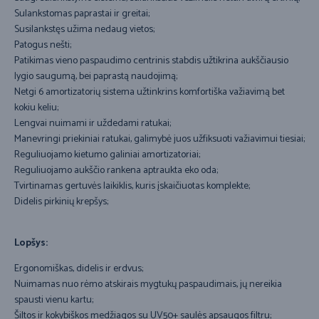
Sulankstomas paprastai ir greitai;
Susilankstęs užima nedaug vietos;
Patogus nešti;
Patikimas vieno paspaudimo centrinis stabdis užtikrina aukščiausio
lygio saugumą, bei paprastą naudojimą;
Netgi 6 amortizatorių sistema užtinkrins komfortiška važiavimą bet
kokiu keliu;
Lengvai nuimami ir uždedami ratukai;
Manevringi priekiniai ratukai, galimybė juos užfiksuoti važiavimui tiesiai;
Reguliuojamo kietumo galiniai amortizatoriai;
Reguliuojamo aukščio rankena aptraukta eko oda;
Tvirtinamas gertuvės laikiklis, kuris įskaičiuotas komplekte;
Didelis pirkinių krepšys;
Lopšys:
Ergonomiškas, didelis ir erdvus;
Nuimamas nuo rėmo atskirais mygtukų paspaudimais, jų nereikia
spausti vienu kartu;
Šiltos ir kokybiškos medžiagos su UV50+ saulės apsaugos filtru;