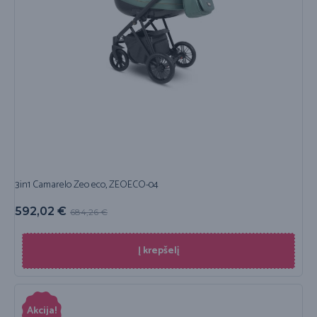
3in1 Camarelo Zeo eco, ZEOECO-04
592,02
€
684,26
€
Į krepšelį
Akcija!