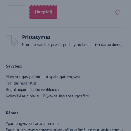
Į krepšelį
Pristatymas
Numatomas šios prekės pristatymo laikas –
1–3
darbo dienų.
Savybės:
Manevringas, patikimas ir ypatingai lengvas;
Turi gelinius ratus;
Reguliuojama lopšio ventiliacija;
Kokybiški audiniai su UV50+ saulės apsaugos filtru;
Rėmas:
Ypač lengvo, bei tvirto aliuminio;
Saugi sulankstymo sistema, sulanksčius vežimėlis neturi atvirų ertmių;