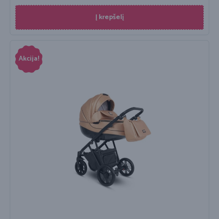
Į krepšelį
Akcija!