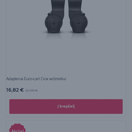
Adapteriai Euro-cart Crox vežimėliui
16,82
€
21,05
€
Į krepšelį
Akcija!