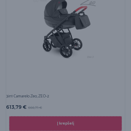
3in1 Camarelo Zeo, ZEO-2
613,79
€
666,71
€
Į krepšelį