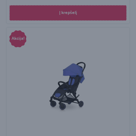
Į krepšelį
Akcija!