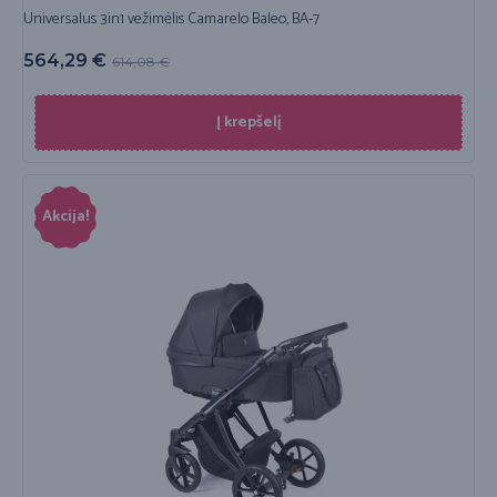
Universalus 3in1 vežimėlis Camarelo Baleo, BA-7
564,29
€
614,08
€
Į krepšelį
Akcija!