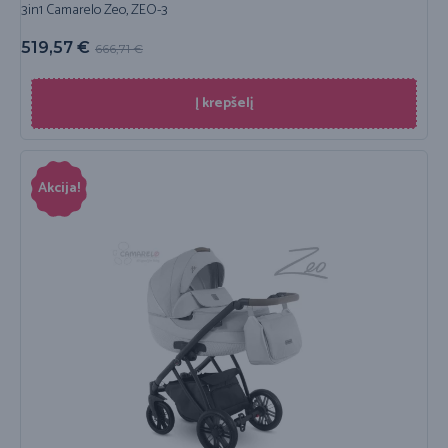
3in1 Camarelo Zeo, ZEO-3
519,57
€
666,71
€
Į krepšelį
Akcija!