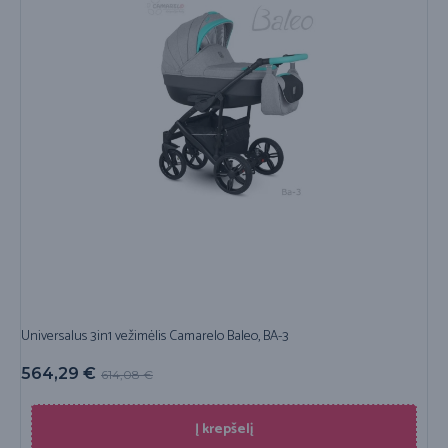
Universalus 3in1 vežimėlis Camarelo Baleo, BA-3
564,29
€
614,08
€
Į krepšelį