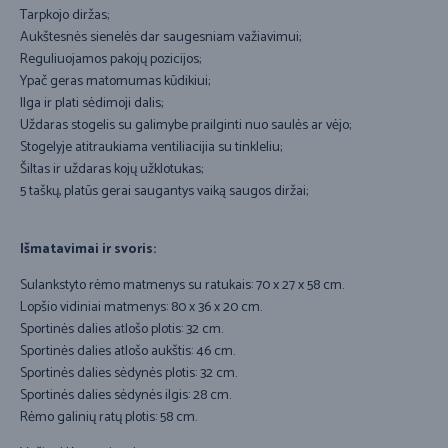
Tarpkojo diržas;
Aukštesnės sienelės dar saugesniam važiavimui;
Reguliuojamos pakojų pozicijos;
Ypač geras matomumas kūdikiui;
Ilga ir plati sėdimoji dalis;
Uždaras stogelis su galimybe prailginti nuo saulės ar vėjo;
Stogelyje atitraukiama ventiliacijia su tinkleliu;
Šiltas ir uždaras kojų užklotukas;
5 taškų, platūs gerai saugantys vaiką saugos diržai;
Išmatavimai ir svoris:
Sulankstyto rėmo matmenys su ratukais: 70 x 27 x 58 cm.
Lopšio vidiniai matmenys: 80 x 36 x 20 cm.
Sportinės dalies atlošo plotis: 32 cm.
Sportinės dalies atlošo aukštis: 46 cm.
Sportinės dalies sėdynės plotis: 32 cm.
Sportinės dalies sėdynės ilgis: 28 cm.
Rėmo galinių ratų plotis: 58 cm.