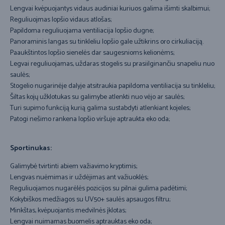
Lengvai kvėpuojantys vidaus audiniai kuriuos galima išimti skalbimui;
Reguliuojmas lopšio vidaus atlošas;
Papildoma reguliuojama ventiliacija lopšio dugne;
Panoraminis langas su tinkleliu lopšio gale užtikrins oro cirkuliaciją.
Paaukštintos lopšio sienelės dar saugesnioms kelionėms;
Legvai reguliuojamas, uždaras stogelis su prasiilginančiu snapeliu nuo
saulės;
Stogelio nugarinėje dalyje atsitraukia papildoma ventiliacija su tinkleliu;
Šiltas kojų užklotukas su galimybe atlenkti nuo vėjo ar saulės;
Turi supimo funkciją kurią galima sustabdyti atlenkiant kojeles;
Patogi nešimo rankena lopšio viršuje aptraukta eko oda;
Sportinukas:
Galimybė tvirtinti abiem važiavimo kryptimis;
Lengvas nuėmimas ir uždėjimas ant važiuoklės;
Reguliuojamos nugarėlės pozicijos su pilnai gulima padėtimi;
Kokybiškos medžiagos su UV50+ saulės apsaugos filtru;
Minkštas, kvėpuojantis medvilnės įklotas;
Lengvai nuimamas buomelis aptrauktas eko oda;