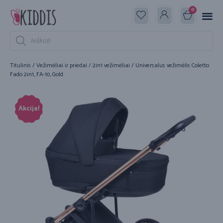
0
Titulinis
/
Vežimėliai ir priedai
/
2in1 vežimėliai
/ Universalus vežimėlis Coletto
Fado 2in1, FA-10, Gold
Akcija!