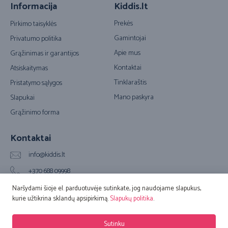
Informacija
Kiddis.lt
Prekės
Pirkimo taisyklės
Gamintojai
Privatumo politika
Apie mus
Grąžinimas ir garantijos
Kontaktai
Atsiskaitymas
Tinklaraštis
Pristatymo sąlygos
Mano paskyra
Slapukai
Grąžinimo forma
Kontaktai
info@kiddis.lt
+370 688 09998
Vilkpėdės g. 20A, LT-03151 Vilnius (Biuro adresas)
Naršydami šioje el. parduotuvėje sutinkate, jog naudojame slapukus,
kurie užtikrina sklandų apsipirkimą.
Slapukų politika
.
© 2016 – 2026 Kiddis.lt. Visos teisės saugomos. Sprendimas:
Adveits
Sutinku