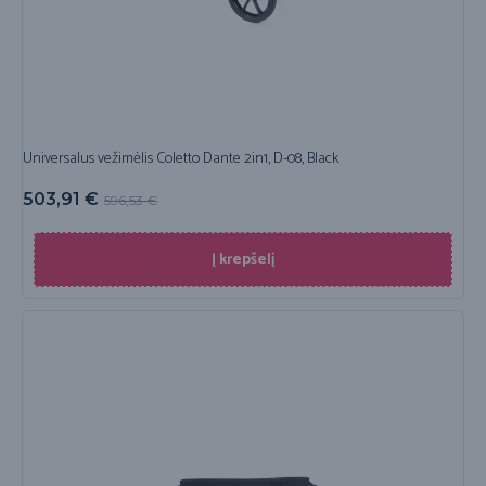
Universalus vežimėlis Coletto Dante 2in1, D-08, Black
503,91
€
596,53
€
Į krepšelį