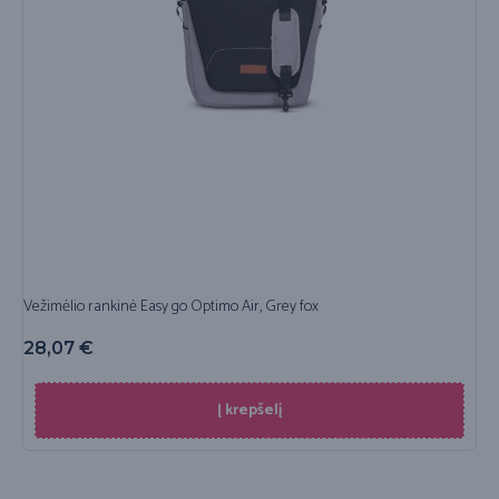
Vežimėlio rankinė Easy go Optimo Air, Grey fox
28,07
€
Į krepšelį