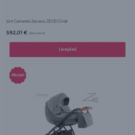
3in1 Camarelo Zeo eco, ZEOECO-08
592,01
€
684,26
€
Į krepšelį
Akcija!