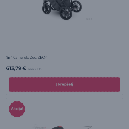
3in1 Camarelo Zeo, ZEO-1
613,79
€
666,71
€
Į krepšelį
Akcija!