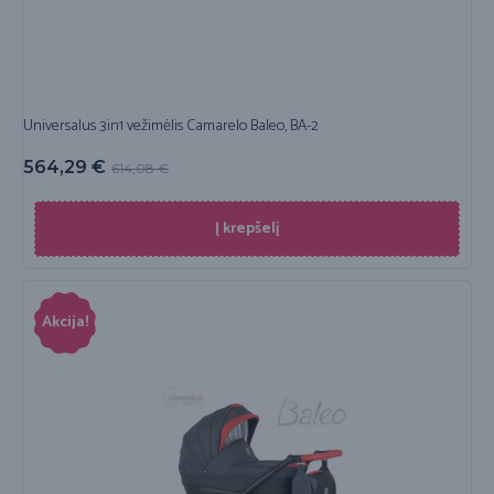
Universalus 3in1 vežimėlis Camarelo Baleo, BA-2
564,29
€
614,08
€
Į krepšelį
Akcija!