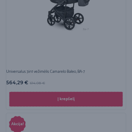
Universalus 3in1 vežimėlis Camarelo Baleo, BA-7
564,29
€
614,08
€
Į krepšelį
Akcija!