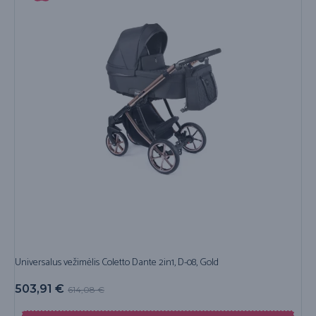
Universalus vežimėlis Coletto Dante 2in1, D-08, Gold
503,91
€
614,08
€