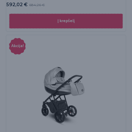
592,02
€
684,26
€
Į krepšelį
Akcija!