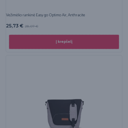
Vežimėlio rankinė Easy go Optimo Air, Anthracite
25,73
€
28,07
€
Į krepšelį