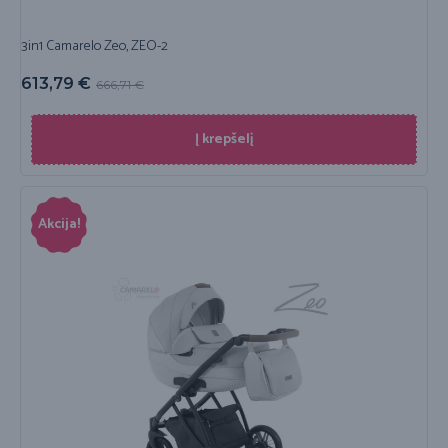
3in1 Camarelo Zeo, ZEO-2
613,79
€
666,71
€
Į krepšelį
Akcija!