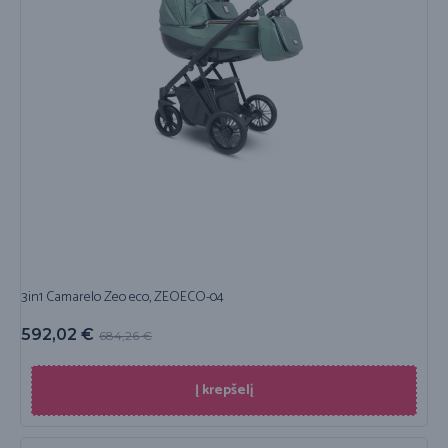
3in1 Camarelo Zeo eco, ZEOECO-04
592,02
€
684,26
€
Į krepšelį