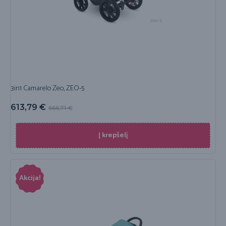
3in1 Camarelo Zeo, ZEO-5
613,79
€
666,71
€
Į krepšelį
Akcija!