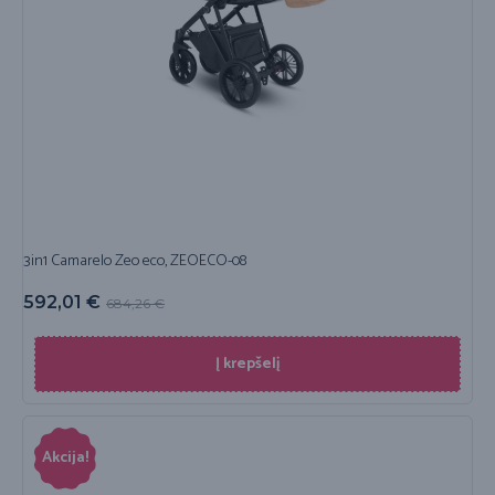
3in1 Camarelo Zeo eco, ZEOECO-08
592,01
€
684,26
€
Į krepšelį
Akcija!