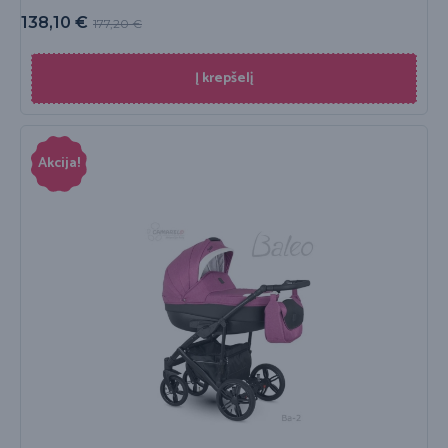
138,10
€
177,20
€
Į krepšelį
Akcija!