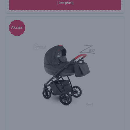
Į krepšelį
Akcija!