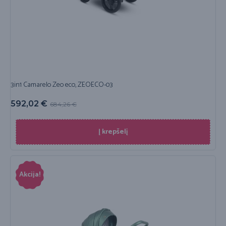
3in1 Camarelo Zeo eco, ZEOECO-03
592,02
€
684,26
€
Į krepšelį
Akcija!