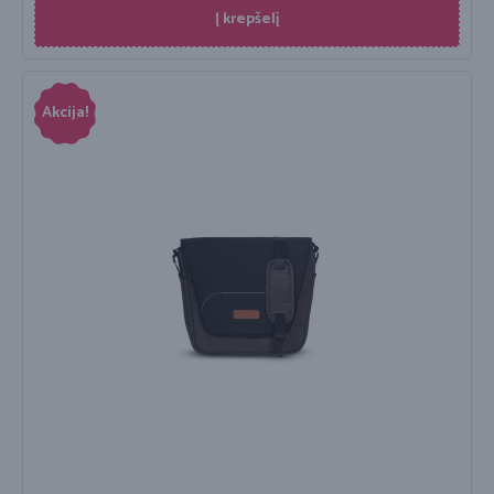
Į krepšelį
Akcija!