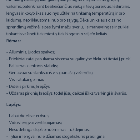
vaikams, patenkinant besikeičiančius vaikų ir tėvų poreikius. Išskirtinis,
lengvas ir kokybiškas audinys užtikrina tinkamą temperatūrą ir oro
laidumą, nepriklausomai nuo oro sąlygų. Dėka unikalaus dizaino
sprendimų vežimėlis pasižymi mažu svoriu, jis manevringas ir puikiai
tinkantis važinėti tiek miesto, tiek blogesnio reljefo keliais.
R
ėmas:
– Aliuminis, juodos spalvos;
– Priekiniai ratai pasukama sistema su galimybe blokuoti tiesiai į priekį;
– Patikimas centrinis stabdis;
– Geriausiai susilanksto iš visų panašių vežimėlių;
– Visi ratukai geliniai;
– Didelis pirkinių krepšys;
– Uždaras pirkinių krepšys, todėl jūsų daiktai išliks tvarkingi ir švarūs;
Lopšys:
– Labai didelis ir erdvus;
– Vidus lengvai ventiliuojamas;
– Nesudėtingas lopšio nuėmimas – uždėjimas;
– Tyliai ir lengvai nuleidžiamas stogelis,kuris prasiilgina;