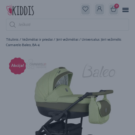
0
Titulinis
/
Vežimėliai ir priedai
/
3in1 vežimėliai
/ Universalus 3in1 vežimėlis
Camarelo Baleo, BA-4
Akcija!