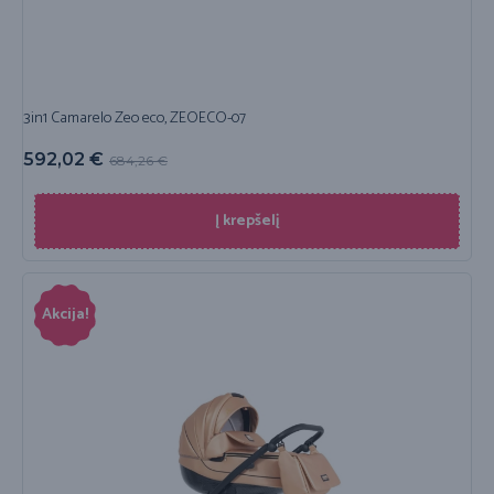
3in1 Camarelo Zeo eco, ZEOECO-07
592,02
€
684,26
€
Į krepšelį
Akcija!