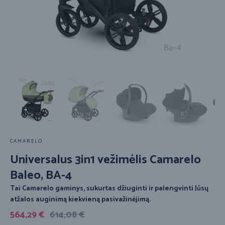
CAMARELO
Universalus 3in1 vežimėlis Camarelo
Baleo, BA-4
Tai Camarelo gaminys, sukurtas džiuginti ir palengvinti Jūsų
atžalos auginimą kiekvieną pasivažinėjimą.
564,29
€
614,08
€