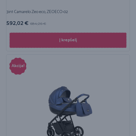
3in1 Camarelo Zeo eco, ZEOECO-02
592,02
€
684,26
€
Į krepšelį
Akcija!