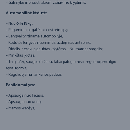
– Galimybė montuoti abiem važiavimo kryptimis;
Automobilinė kėdutė:
– Nuo 0 iki 13 kg.;
– Pagaminta pagal Maxi cosi principą;
– Lengvai tvirtinama automobilyje;
– Kėdutės lengvas nuėmimas-uždėjimas ant rėmo;
– Didelis ir erdvus gaubtas kojytėms; – Nuimamas stogelis;
– Minkštas įklotas;
– Trijų taškų saugos diržai su labai patogiomis ir reguliuojamo ilgio
apsaugomis;
– Reguliuojama rankenos padėtis;
Papildomai yra:
– Apsauga nuo lietaus;
– Apsauga nuo uodų;
– Mamos krepšys;