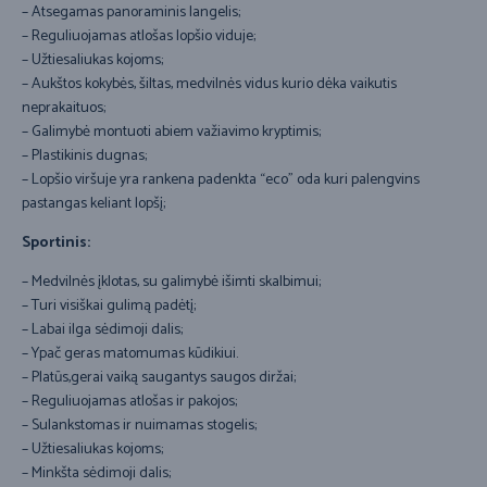
– Atsegamas panoraminis langelis;
– Reguliuojamas atlošas lopšio viduje;
– Užtiesaliukas kojoms;
– Aukštos kokybės, šiltas, medvilnės vidus kurio dėka vaikutis
neprakaituos;
– Galimybė montuoti abiem važiavimo kryptimis;
– Plastikinis dugnas;
– Lopšio viršuje yra rankena padenkta “eco” oda kuri palengvins
pastangas keliant lopšį;
Sportinis:
– Medvilnės įklotas, su galimybė išimti skalbimui;
– Turi visiškai gulimą padėtį;
– Labai ilga sėdimoji dalis;
– Ypač geras matomumas kūdikiui.
– Platūs,gerai vaiką saugantys saugos diržai;
– Reguliuojamas atlošas ir pakojos;
– Sulankstomas ir nuimamas stogelis;
– Užtiesaliukas kojoms;
– Minkšta sėdimoji dalis;