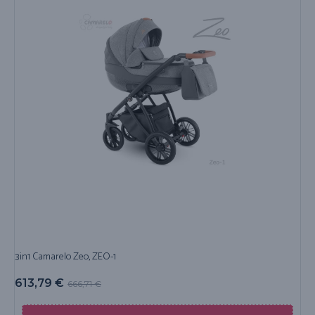
3in1 Camarelo Zeo, ZEO-1
613,79
€
666,71
€