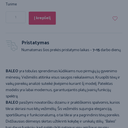
Turime
Į krepšelį
Pristatymas
Numatomas šios prekės pristatymo laikas –
7–15
darbo dienų.
BALEO
yra tobulas sprendimas kūdikiams nuo pirmųjų jų gyvenimo
mėnesių. Vežimėlis atitinka visus saugos reikalavimus. Kruopšti tėvų ir
vaikų poreikių analizė suteikė įkvėpimo kuriant šį modelį. Pateiktas
modelis yra labai modernus, garantuojantis platų įvairių funkcijų
spektrą.
BALEO
pasižymi novatorišku dizainu ir praktiškomis spalvomis, kurios
tikrai skiriasi nuo kitų vežimėlių. Šis vežimėlis sujungia eleganciją,
sportiškumą ir funkcionalumą, o tai tikrai yra pagrindinis tėvų poreikis.
Didžiausias dėmesys skirtas užtikrinti kokybę ir unikalų stilių. “Baleo”
turi daug funkcijų, kad galėtų būti patogus visų amžiaus grupių