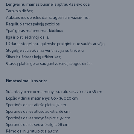
Lengvai nuimamas buomelis aptrauktas eko oda;
Tarpkojo diržas;
Aukštesnės sienelės dar saugesniam važiavimui;
Reguliuojamos pakojų pozicijos;
Ypač geras matomumas kūdikiui;
Ilga ir plati sėdimoji dalis;
Uždaras stogelis su galimybe prailginti nuo saulės ar vėjo;
Stogelyje atitraukiama ventiliacijia su tinkleliu;
Šiltas ir uždaras kojų užklotukas;
5 taškų, platūs gerai saugantys vaiką saugos diržai;
Išmatavimai ir svoris:
Sulankstyto rėmo matmenys su ratukais: 70 x 27 x 58 cm.
Lopšio vidiniai matmenys: 80 x 36 x 20 cm.
Sportinės dalies atlošo plotis: 32 cm.
Sportinės dalies atlošo aukštis: 46 cm.
Sportinės dalies sėdynės plotis: 32 cm.
Sportinės dalies sėdynės ilgis: 28 cm.
Rėmo galinių ratų plotis: 58 cm.