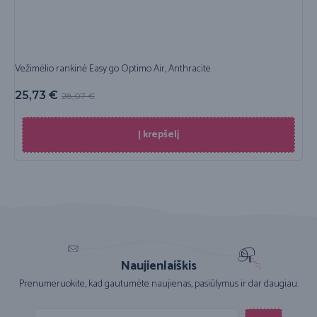
Vežimėlio rankinė Easy go Optimo Air, Anthracite
25,73
€
28,07
€
Į krepšelį
Naujienlaiškis
Prenumeruokite, kad gautumėte naujienas, pasiūlymus ir dar daugiau.