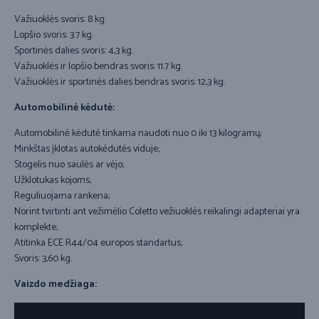
Važiuoklės svoris: 8 kg.
Lopšio svoris: 3.7 kg.
Sportinės dalies svoris: 4,3 kg.
Važiuoklės ir lopšio bendras svoris: 11.7 kg.
Važiuoklės ir sportinės dalies bendras svoris: 12,3 kg.
Automobilinė kėdutė:
Automobilinė kėdutė tinkama naudoti nuo 0 iki 13 kilogramų;
Minkštas įklotas autokėdutės viduje;
Stogelis nuo saulės ar vėjo;
Užklotukas kojoms;
Reguliuojama rankena;
Norint tvirtinti ant vežimėlio Coletto vežiuoklės reikalingi adapteriai yra
komplekte;
Atitinka ECE R44/04 europos standartus;
Svoris: 3,60 kg.
Vaizdo medžiaga: