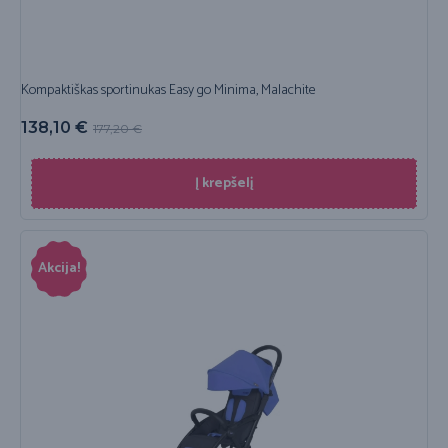
Kompaktiškas sportinukas Easy go Minima, Malachite
138,10
€
177,20
€
Į krepšelį
Akcija!