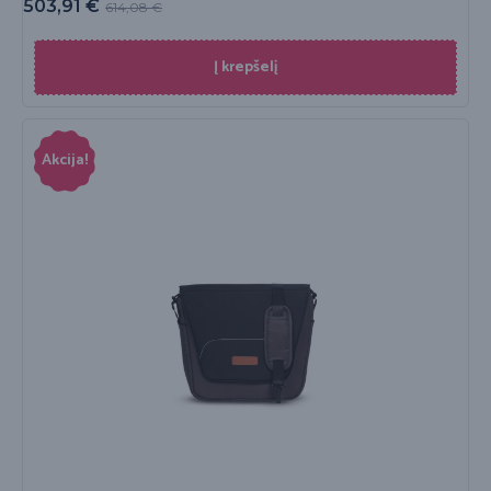
503,91
€
614,08
€
Į krepšelį
Akcija!