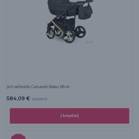
3in1 vežimėlis Camarelo Baleo, BA-10
584,09
€
622,85
€
Į krepšelį