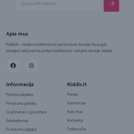
Apie mus
Kiddis.lt – moderni elektroninė parduotuvė, kurioje tėvai gali
patogiai rasti įvairias prekes kūdikiams ir vaikams vienoje vietoje.
Informacija
Kiddis.lt
Prekės
Pirkimo taisyklės
Gamintojai
Privatumo politika
Apie mus
Grąžinimas ir garantijos
Kontaktai
Atsiskaitymas
Tinklaraštis
Pristatymo sąlygos