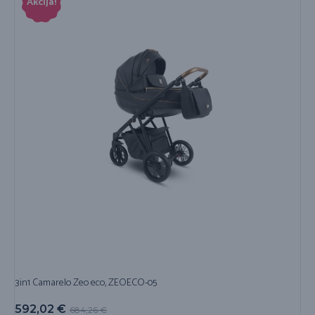
Akcija!
3in1 Camarelo Zeo eco, ZEOECO-05
592,02
€
684,26
€