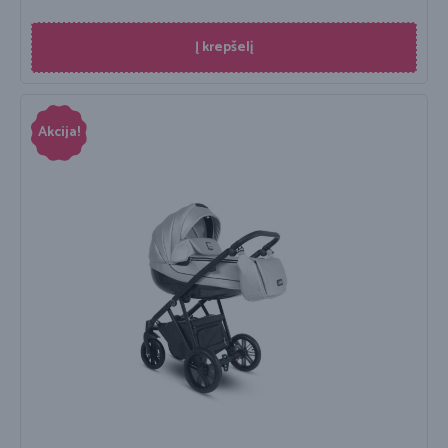
Į krepšelį
Akcija!