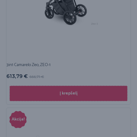
3in1 Camarelo Zeo, ZEO-1
613,79
€
666,71
€
Į krepšelį
Akcija!