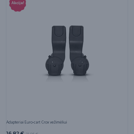
Akcija!
Adapteriai Euro-cart Crox vežimėliui
16,82
€
21,05
€