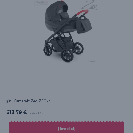
3in1 Camarelo Zeo, ZEO-2
613,79
€
666,71
€
Į krepšelį