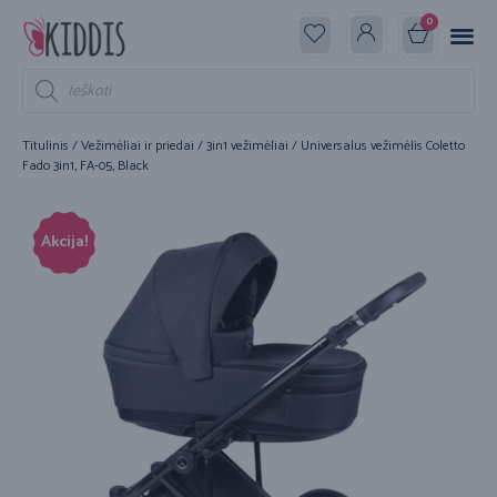
0
Titulinis
/
Vežimėliai ir priedai
/
3in1 vežimėliai
/ Universalus vežimėlis Coletto
Fado 3in1, FA-05, Black
Akcija!