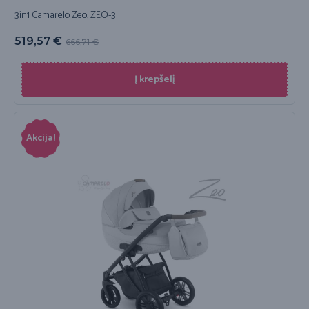
3in1 Camarelo Zeo, ZEO-3
519,57
€
666,71
€
Į krepšelį
Akcija!