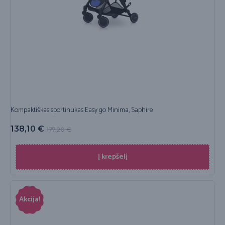
Kompaktiškas sportinukas Easy go Minima, Saphire
138,10
€
177,20
€
Į krepšelį
Akcija!