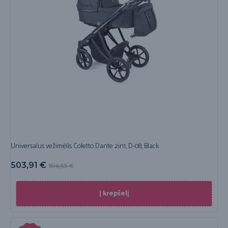
Universalus vežimėlis Coletto Dante 2in1, D-08, Black
503,91
€
596,53
€
Į krepšelį