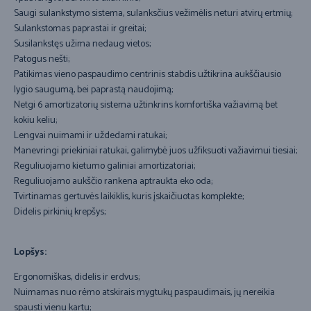
Saugi sulankstymo sistema, sulanksčius vežimėlis neturi atvirų ertmių;
Sulankstomas paprastai ir greitai;
Susilankstęs užima nedaug vietos;
Patogus nešti;
Patikimas vieno paspaudimo centrinis stabdis užtikrina aukščiausio
lygio saugumą, bei paprastą naudojimą;
Netgi 6 amortizatorių sistema užtinkrins komfortiška važiavimą bet
kokiu keliu;
Lengvai nuimami ir uždedami ratukai;
Manevringi priekiniai ratukai, galimybė juos užfiksuoti važiavimui tiesiai;
Reguliuojamo kietumo galiniai amortizatoriai;
Reguliuojamo aukščio rankena aptraukta eko oda;
Tvirtinamas gertuvės laikiklis, kuris įskaičiuotas komplekte;
Didelis pirkinių krepšys;
Lopšys:
Ergonomiškas, didelis ir erdvus;
Nuimamas nuo rėmo atskirais mygtukų paspaudimais, jų nereikia
spausti vienu kartu;