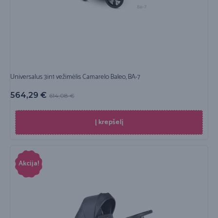
Universalus 3in1 vežimėlis Camarelo Baleo, BA-7
564,29
€
614,08
€
Į krepšelį
Akcija!