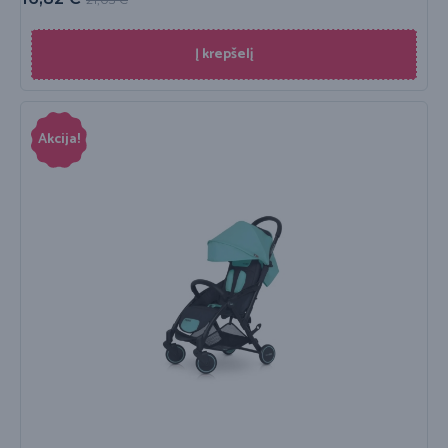
Į krepšelį
Akcija!