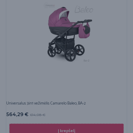
Universalus 3in1 vežimėlis Camarelo Baleo, BA-2
564,29
€
614,08
€
Į krepšelį