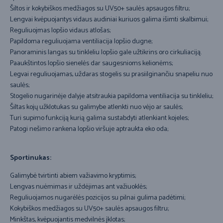
Šiltos ir kokybiškos medžiagos su UV50+ saulės apsaugos filtru;
Lengvai kvėpuojantys vidaus audiniai kuriuos galima išimti skalbimui;
Reguliuojmas lopšio vidaus atlošas;
Papildoma reguliuojama ventiliacija lopšio dugne;
Panoraminis langas su tinkleliu lopšio gale užtikrins oro cirkuliaciją.
Paaukštintos lopšio sienelės dar saugesnioms kelionėms;
Legvai reguliuojamas, uždaras stogelis su prasiilginančiu snapeliu nuo
saulės;
Stogelio nugarinėje dalyje atsitraukia papildoma ventiliacija su tinkleliu;
Šiltas kojų užklotukas su galimybe atlenkti nuo vėjo ar saulės;
Turi supimo funkciją kurią galima sustabdyti atlenkiant kojeles;
Patogi nešimo rankena lopšio viršuje aptraukta eko oda;
Sportinukas:
Galimybė tvirtinti abiem važiavimo kryptimis;
Lengvas nuėmimas ir uždėjimas ant važiuoklės;
Reguliuojamos nugarėlės pozicijos su pilnai gulima padėtimi;
Kokybiškos medžiagos su UV50+ saulės apsaugos filtru;
Minkštas, kvėpuojantis medvilnės įklotas;