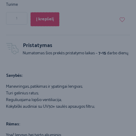
Turime
Į krepšelį
Pristatymas
Numatomas šios prekės pristatymo laikas –
7–15
darbo dienų.
Savybės:
Manevringas, patikimas ir ypatingai lengvas;
Turi gelinius ratus;
Reguliuojama lopšio ventiliacija;
Kokybiški audiniai su UV50+ saulės apsaugos filtru;
Rėmas:
Ypač lengvo, bei tvirto aliuminio;