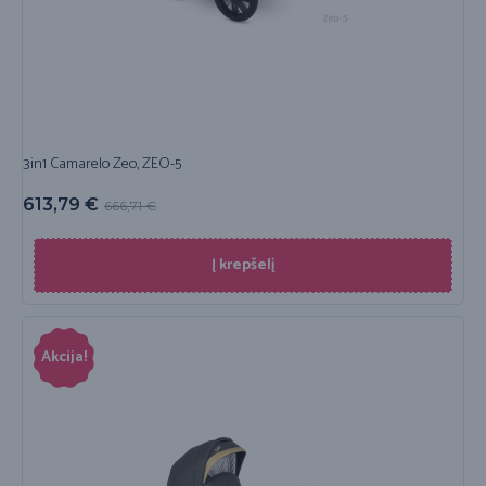
3in1 Camarelo Zeo, ZEO-5
613,79
€
666,71
€
Į krepšelį
Akcija!