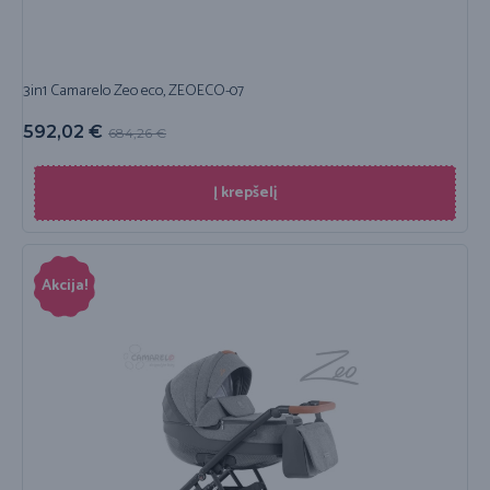
3in1 Camarelo Zeo eco, ZEOECO-07
592,02
€
684,26
€
Į krepšelį
Akcija!