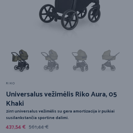
RIKO
Universalus vežimėlis Riko Aura, 05
Khaki
2in1 universalus vežimėlis su gera amortizacija ir puikiai
susilankstančia sportine dalimi.
437,54
€
561,44
€