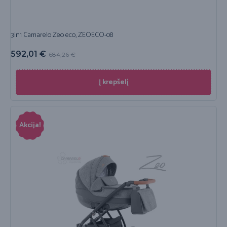
3in1 Camarelo Zeo eco, ZEOECO-08
592,01
€
684,26
€
Į krepšelį
Akcija!