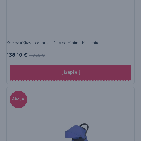
Kompaktiškas sportinukas Easy go Minima, Malachite
138,10
€
177,20
€
Į krepšelį
Akcija!