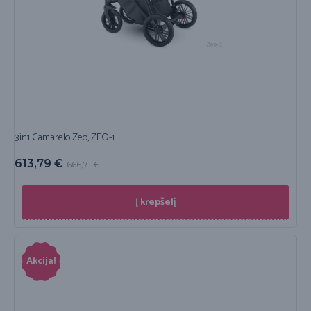
3in1 Camarelo Zeo, ZEO-1
613,79
€
666,71
€
Į krepšelį
Akcija!