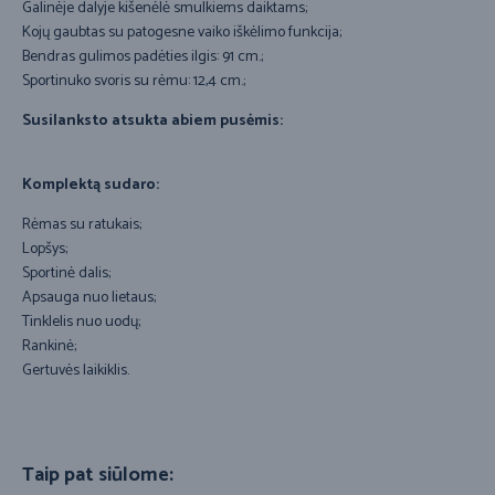
Galinėje dalyje kišenėlė smulkiems daiktams;
Kojų gaubtas su patogesne vaiko iškėlimo funkcija;
Bendras gulimos padėties ilgis: 91 cm.;
Sportinuko svoris su rėmu: 12,4 cm.;
Susilanksto atsukta abiem pusėmis:
Komplektą sudaro:
Rėmas su ratukais;
Lopšys;
Sportinė dalis;
Apsauga nuo lietaus;
Tinklelis nuo uodų;
Rankinė;
Gertuvės laikiklis.
Taip pat siūlome: