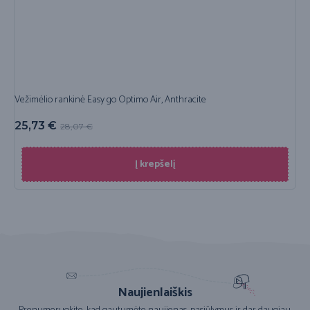
Vežimėlio rankinė Easy go Optimo Air, Anthracite
25,73
€
28,07
€
Į krepšelį
Naujienlaiškis