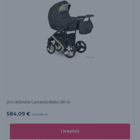
3in1 vežimėlis Camarelo Baleo, BA-10
584,09
€
622,85
€
Į krepšelį