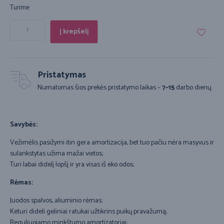
Turime
Į krepšelį
Pristatymas
Numatomas šios prekės pristatymo laikas –
7–15
darbo dienų.
Savybės:
Vežimėlis pasižymi itin gera amortizacija, bet tuo pačiu nėra masyvus ir
sulankstytas užima mažai vietos;
Turi labai didelį lopšį ir yra visas iš eko odos;
Rėmas:
Juodos spalvos, aliuminio rėmas;
Keturi dideli geliniai ratukai užtikrins puikų pravažumą;
Reguliuojamo minkštumo amortizatoriai;