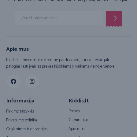
Prenumeruokite, kad gautumėte naujienas, pasiūlymus ir dar daugiau.
Apie mus
Kiddis.lt – moderni elektroninė parduotuvė, kurioje tėvai gali
patogiai rasti įvairias prekes kūdikiams ir vaikams vienoje vietoje.
Informacija
Kiddis.lt
Prekės
Pirkimo taisyklės
Gamintojai
Privatumo politika
Apie mus
Grąžinimas ir garantijos