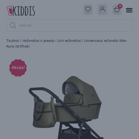
0
Titulinis
/
Vežimėliai ir priedai
/
2in1 vežimėliai
/ Universalus vežimėlis Riko
Aura, 05 Khaki
Akcija!