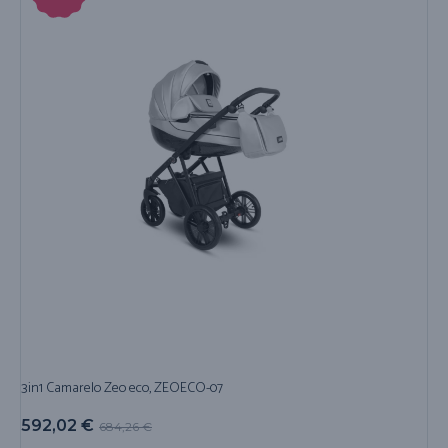
3in1 Camarelo Zeo eco, ZEOECO-07
592,02
€
684,26
€