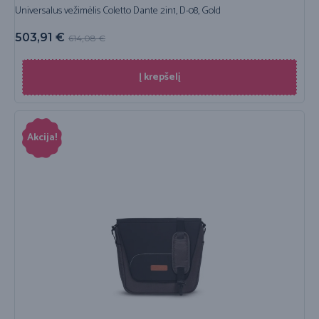
Universalus vežimėlis Coletto Dante 2in1, D-08, Gold
503,91
€
614,08
€
Į krepšelį
Akcija!