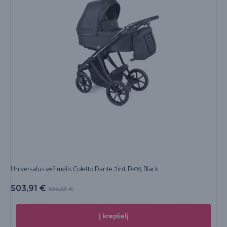
Universalus vežimėlis Coletto Dante 2in1, D-08, Black
503,91
€
596,53
€
Į krepšelį