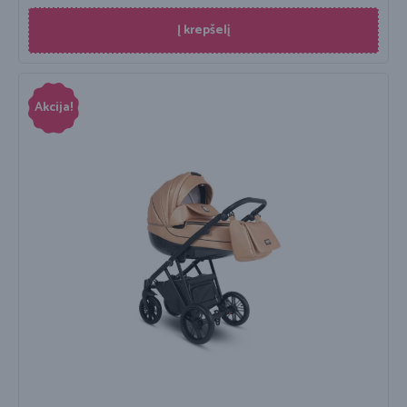
Į krepšelį
Akcija!