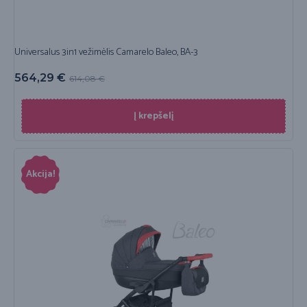
Universalus 3in1 vežimėlis Camarelo Baleo, BA-3
564,29
€
614,08
€
Į krepšelį
Akcija!