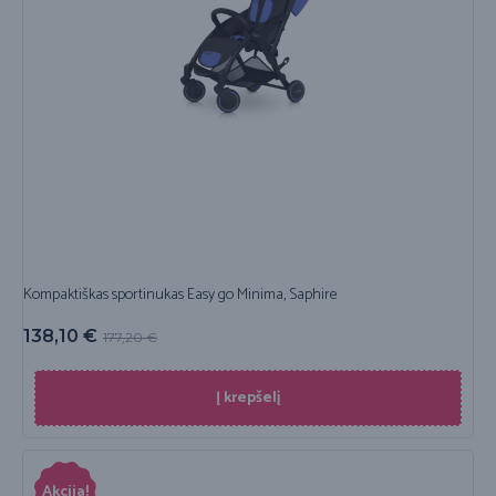
Kompaktiškas sportinukas Easy go Minima, Saphire
138,10
€
177,20
€
Į krepšelį
Akcija!