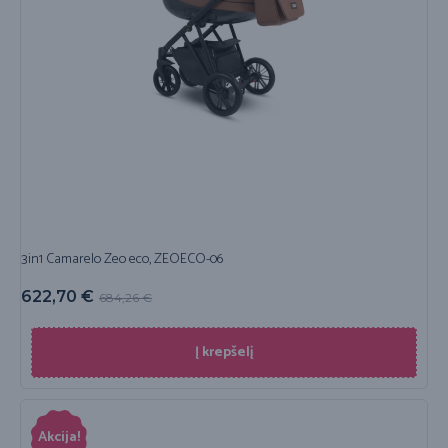
3in1 Camarelo Zeo eco, ZEOECO-06
622,70
€
684,26
€
Į krepšelį
Akcija!