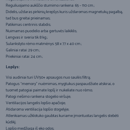
Reguliuojamo aukščio stumimo rankena: 65 – 110 cm.;
Didelis, uždaras pirkinių krepšys kuris uždaromas magnetukų pagalbą,
tad bus greitai prieinamas;
Patikimas centrinis stabdis;
Nuimamas puodelio arba gertuvės laikiklis;
Lengvas ir sveria tik 8 kg.;
Sulankstyto rėmo matmėnys: 58 x 77 x 40 cm.;
Galiniai ratai: 29 cm.;
Priekiniai ratai: 24 cm.;
Lopšys:
Visi audiniai turi UV50+ apsaugos nuo saulės filtrą;
Patogus “memory” nuėmimas, mygtukus paspaudžiate atskirai, o
tuomet patogiai paimate lopšį ir nukeliate nuo rėmo;
Patogi nešimo rankena stogelio viršuje;
Ventiliacijos langelis lopšio apačioje;
Atidaroma ventiliacija lopšio stogelyje;
Atlenkiamas užklotuko gaubtas kuriame įmontuotas langelis stebėti
kūdikį;
Lopšio medžiaga iš eko odos;