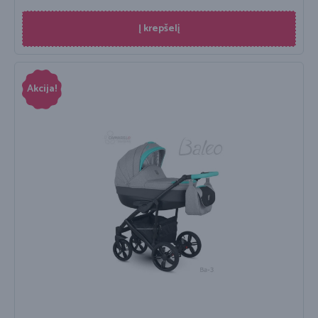
Į krepšelį
Akcija!