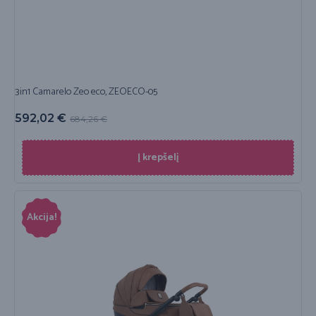
3in1 Camarelo Zeo eco, ZEOECO-05
592,02
€
684,26
€
Į krepšelį
Akcija!