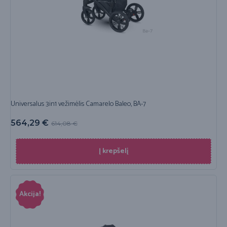
Universalus 3in1 vežimėlis Camarelo Baleo, BA-7
564,29
€
614,08
€
Į krepšelį
Akcija!