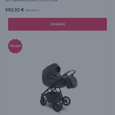
3in1 Camarelo Zeo eco, ZEOECO-04
592,02
€
684,26
€
Į krepšelį
Akcija!