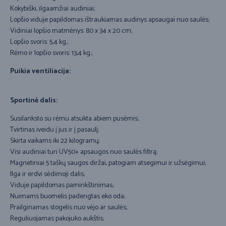
Kokybiški, ilgaamžiai audiniai;
Lopšio viduje papildomas ištraukiamas audinys apsaugai nuo saulės;
Vidiniai lopšio matmėnys: 80 x 34 x 20 cm;
Lopšio svoris: 5,4 kg.;
Rėmo ir lopšio svoris: 13,4 kg.;
Puikia ventiliacija:
Sportinė dalis:
Susilanksto su rėmu atsukta abiem pusėmis;
Tvirtinas iveidu į jus ir į pasaulį;
Skirta vaikams iki 22 kilogramų;
Visi audiniai turi UV50+ apsaugos nuo saulės filtrą;
Magnetiniai 5 taškų saugos diržai, patogiam atsegimui ir užsėgimui;
Ilga ir erdvi sėdimoji dalis;
Viduje papildomas paminkštinimas;
Nuimams buomelis padengtas eko oda;
Prailginamas stogelis nuo vėjo ar saulės;
Reguliuojamas pakojuko aukštis;