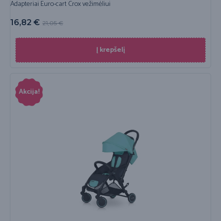
Adapteriai Euro-cart Crox vežimėliui
16,82
€
21,05
€
Į krepšelį
Akcija!