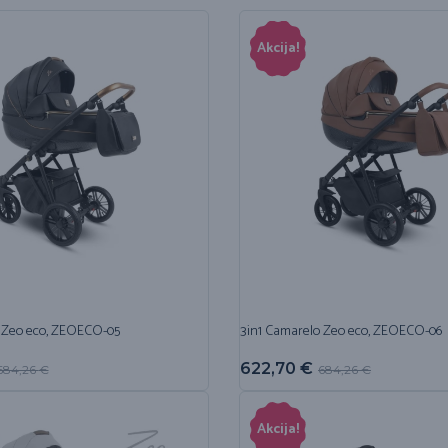
Akcija!
 Zeo eco, ZEOECO-05
3in1 Camarelo Zeo eco, ZEOECO-06
622,70
€
684,26
€
684,26
€
Akcija!