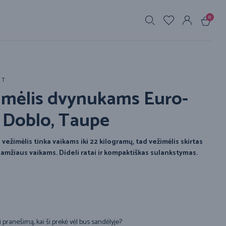
0
s
RT
imėlis dvynukams Euro-
t Doblo, Taupe
ežimėlis tinka vaikams iki 22 kilogramų, tad vežimėlis skirtas
 amžiaus vaikams. Dideli ratai ir kompaktiškas sulankstymas.
i pranešimą, kai ši prekė vėl bus sandėlyje?