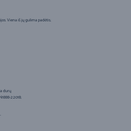
jos. Viena iš jų gulima padėtis;
ma durų.
N1888-2:2018;
.