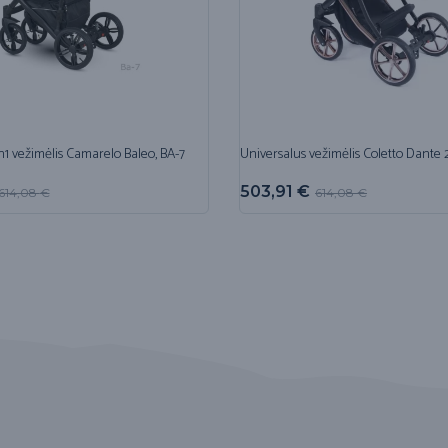
n1 vežimėlis Camarelo Baleo, BA-7
Universalus vežimėlis Coletto Dante 2
503,91
€
614,08
€
614,08
€