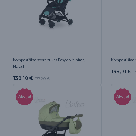
Kompaktiškas sportinukas Easy go Minima,
Kompaktiškas 
Malachite
138,10
€
1
138,10
€
177,20
€
Akcija!
Akcija!