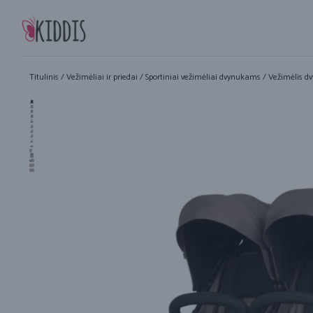
Titulinis
/
Vežimėliai ir priedai
/
Sportiniai vežimėliai dvynukams
/ Vežimėlis d