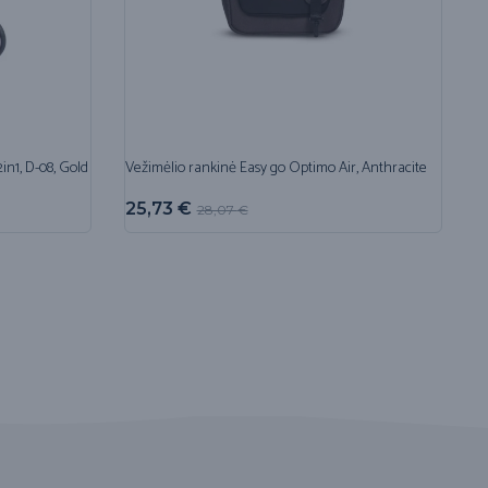
in1, D-08, Gold
Vežimėlio rankinė Easy go Optimo Air, Anthracite
25,73
€
28,07
€