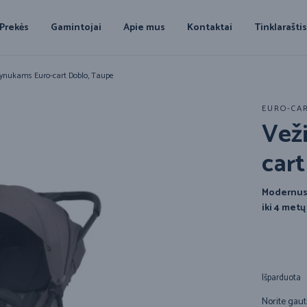
Prekės
Gamintojai
Apie mus
Kontaktai
Tinklarašti
vynukams Euro-cart Doblo, Taupe
EURO-CA
Vež
car
Modernus v
iki 4 metų
Išparduota
Norite gaut