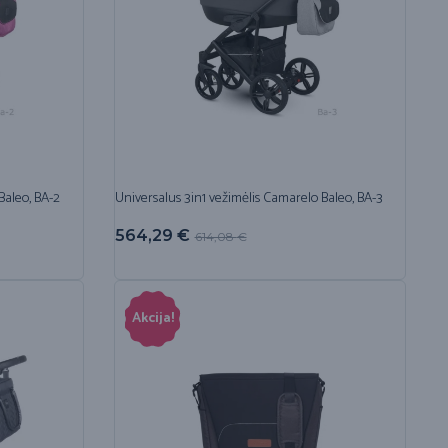
Baleo, BA-2
Universalus 3in1 vežimėlis Camarelo Baleo, BA-3
564,29
€
614,08
€
Akcija!