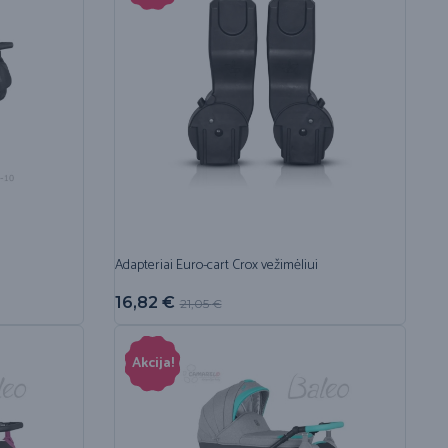
Adapteriai Euro-cart Crox vežimėliui
16,82
€
21,05
€
Akcija!