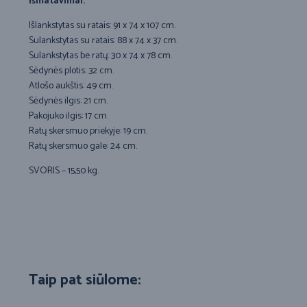
Išmatavimai:
Išlankstytas su ratais: 91 x 74 x 107 cm.
Sulankstytas su ratais: 88 x 74 x 37 cm.
Sulankstytas be ratų: 30 x 74 x 78 cm.
Sėdynės plotis: 32 cm.
Atlošo aukštis: 49 cm.
Sėdynės ilgis: 21 cm.
Pakojuko ilgis: 17 cm.
Ratų skersmuo priekyje: 19 cm.
Ratų skersmuo gale: 24 cm.
SVORIS – 15,50 kg.
Taip pat siūlome: