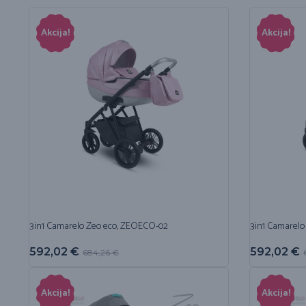
Akcija!
Akcija!
3in1 Camarelo Zeo eco, ZEOECO-02
3in1 Camarelo
592,02
€
592,02
€
684,26
€
Akcija!
Akcija!