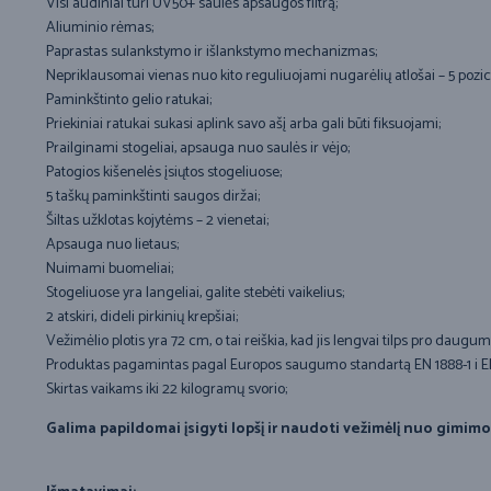
Visi audiniai turi UV50+ saulės apsaugos filtrą;
Aliuminio rėmas;
Paprastas sulankstymo ir išlankstymo mechanizmas;
Nepriklausomai vienas nuo kito reguliuojami nugarėlių atlošai – 5 pozici
Paminkštinto gelio ratukai;
Priekiniai ratukai sukasi aplink savo ašį arba gali būti fiksuojami;
Prailginami stogeliai, apsauga nuo saulės ir vėjo;
Patogios kišenelės įsiųtos stogeliuose;
5 taškų paminkštinti saugos diržai;
Šiltas užklotas kojytėms – 2 vienetai;
Apsauga nuo lietaus;
Nuimami buomeliai;
Stogeliuose yra langeliai, galite stebėti vaikelius;
2 atskiri, dideli pirkinių krepšiai;
Vežimėlio plotis yra 72 cm, o tai reiškia, kad jis lengvai tilps pro daugu
Produktas pagamintas pagal Europos saugumo standartą EN 1888-1 i E
Skirtas vaikams iki 22 kilogramų svorio;
Galima papildomai įsigyti lopšį ir naudoti vežimėlį nuo gimimo