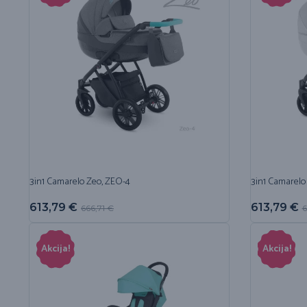
3in1 Camarelo Zeo, ZEO-4
3in1 Camarelo
613,79
€
613,79
€
666,71
€
6
Akcija!
Akcija!