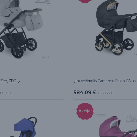
 Zeo, ZEO-5
3in1 vežimėlis Camarelo Baleo, BA-10
584,09
€
66,71
€
622,85
€
Akcija!