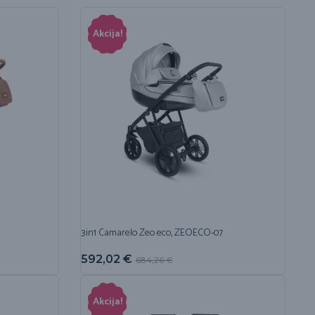
Akcija!
3in1 Camarelo Zeo eco, ZEOECO-07
592,02
€
684,26
€
Akcija!