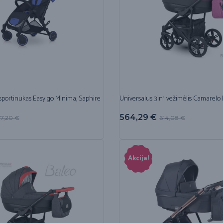
sportinukas Easy go Minima, Saphire
Universalus 3in1 vežimėlis Camarelo 
564,29
€
77,20
€
614,08
€
Akcija!