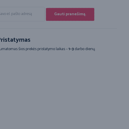
Gauti pranešimą.
ristatymas
umatomas šios prekės pristatymo laikas –
1–3
darbo dienų.