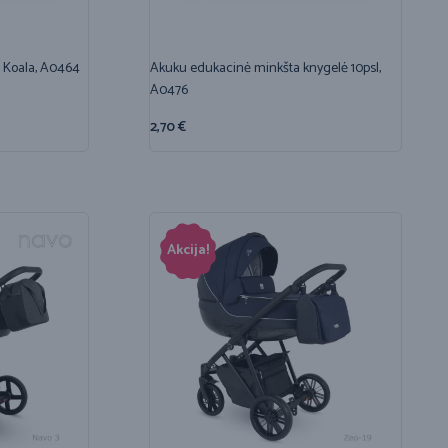
, Koala, A0464
Akuku edukacinė minkšta knygelė 10psl,
A0476
2,70
€
Akcija!