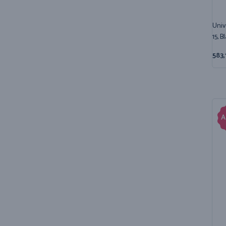
Univ
15, B
583,
A