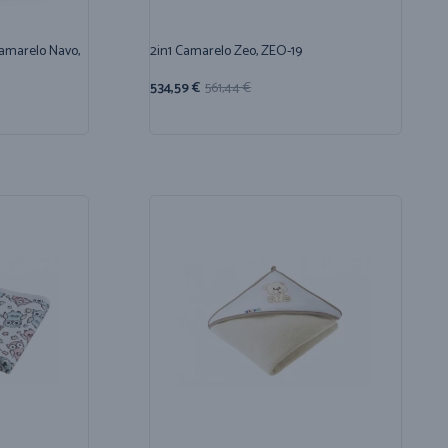
Camarelo Navo,
2in1 Camarelo Zeo, ZEO-19
534,59
€
561,44
€