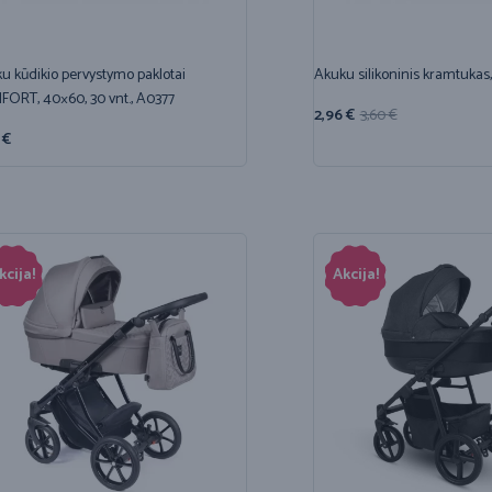
u kūdikio pervystymo paklotai
Akuku silikoninis kramtukas
ORT, 40×60, 30 vnt., A0377
2,96
€
3,60
€
3
€
kcija!
Akcija!