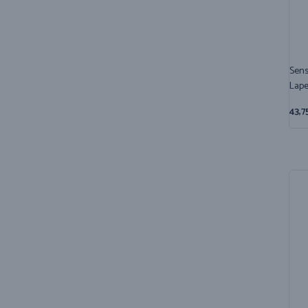
Sens
Lape
43,7