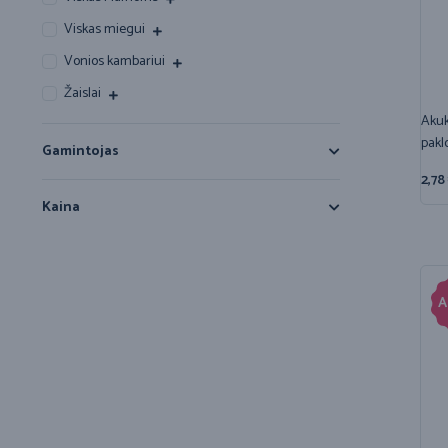
Viskas miegui
Vonios kambariui
Žaislai
Akuk
pakl
Gamintojas
2,78
Kaina
A