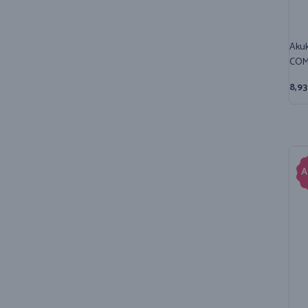
Akuk
COMF
8,9
A