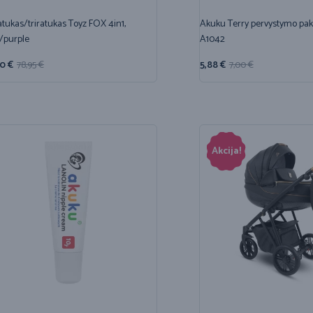
atukas/triratukas Toyz FOX 4in1,
Akuku Terry pervystymo pakl
/purple
A1042
20
€
78,95
€
5,88
€
7,00
€
Akcija!