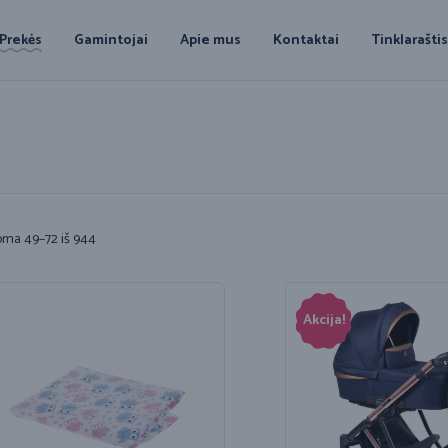
Prekės
Gamintojai
Apie mus
Kontaktai
Tinklarašti
ma 49–72 iš 944
Akcija!