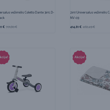
ersalus vežimėlis Coletto Dante 3in1, D-
2in1 Universalus vežimėlis 
lack
NV-03
11
€
701,80
€
414,81
€
482,49
€
kcija!
Akcija!