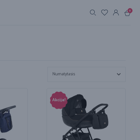
0
s
Numatytasis
Akcija!