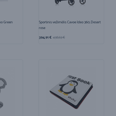
ho Green
Sportinis vežimėlis Cavoe Ideo 360, Desert
rose
394,91
€
438,63
€