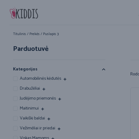
Titulinis
/
Prekės
/ Puslapis 3
Parduotuvė
Kategorijos
Rodo
Automobilinės kėdutės
Drabužėliai
Judėjimo priemonės
Maitinimui
Vaikiški baldai
Vežimėliai ir priedai
Viskas Mamoms