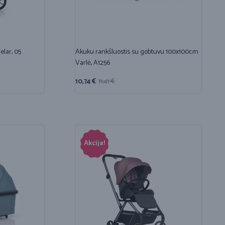
elar, 05
Akuku rankšluostis su gobtuvu 100x100cm
Varlė, A1256
10,74
€
11,41
€
Akcija!