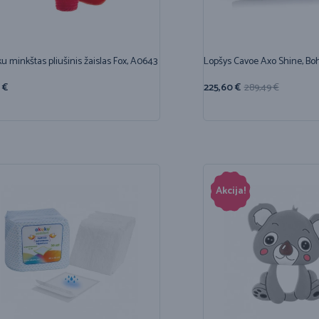
u minkštas pliušinis žaislas Fox, A0643
Lopšys Cavoe Axo Shine, Bo
0
€
225,60
€
289,49
€
Akcija!