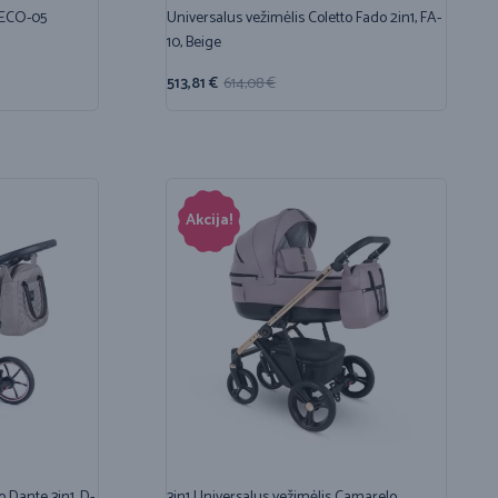
OECO-05
Universalus vežimėlis Coletto Fado 2in1, FA-
10, Beige
513,81
€
614,08
€
Akcija!
o Dante 3in1, D-
3in1 Universalus vežimėlis Camarelo