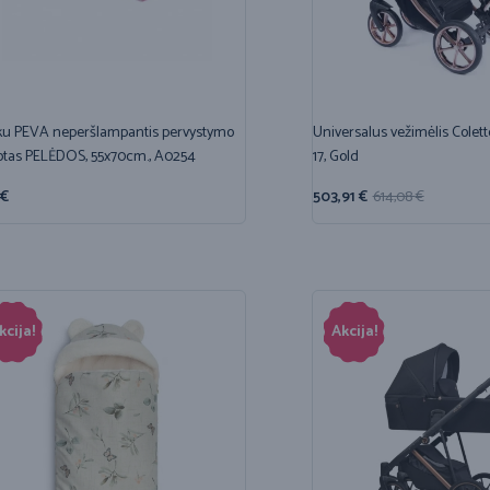
u PEVA neperšlampantis pervystymo
Universalus vežimėlis Colett
otas PELĖDOS, 55x70cm., A0254
17, Gold
€
503,91
€
614,08
€
kcija!
Akcija!