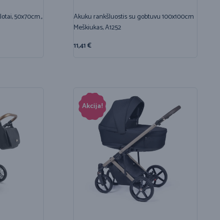
otai, 50x70cm.,
Akuku rankšluostis su gobtuvu 100x100cm
Meškiukas, A1252
11,41
€
Akcija!