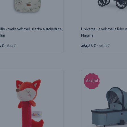
illo vokelis vežimėliui arba autokėdutei,
Universalus vežimėlis Riko V
liai
Magma
5
€
56,14
€
464,88
€
596,53
€
Akcija!