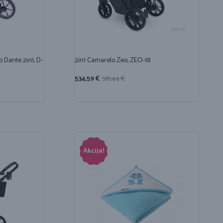
o Dante 2in1, D-
2in1 Camarelo Zeo, ZEO-18
534,59
€
561,44
€
Akcija!