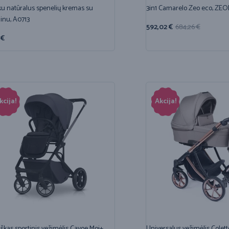
u natūralus spenelių kremas su
3in1 Camarelo Zeo eco, ZE
linu, A0713
592,02
€
684,26
€
3
€
kcija!
Akcija!
iškas sportinis vežimėlis Cavoe Moi+ ,
Universalus vežimėlis Colett