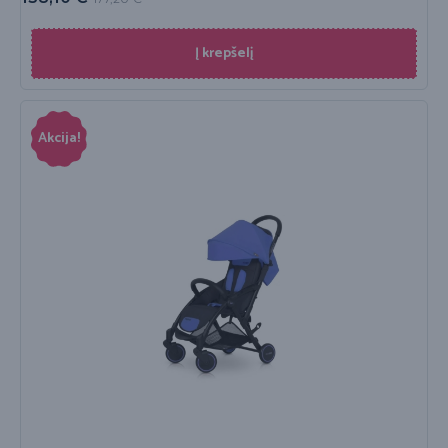
Į krepšelį
Akcija!