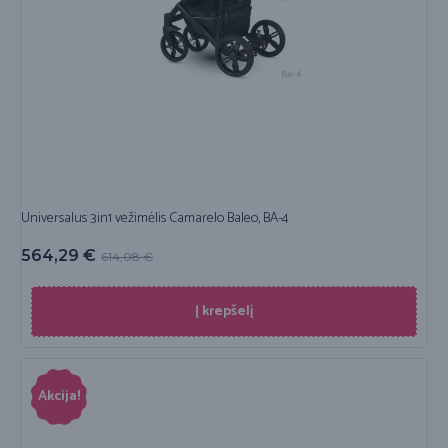
Universalus 3in1 vežimėlis Camarelo Baleo, BA-4
564,29
€
614,08
€
Į krepšelį
Akcija!