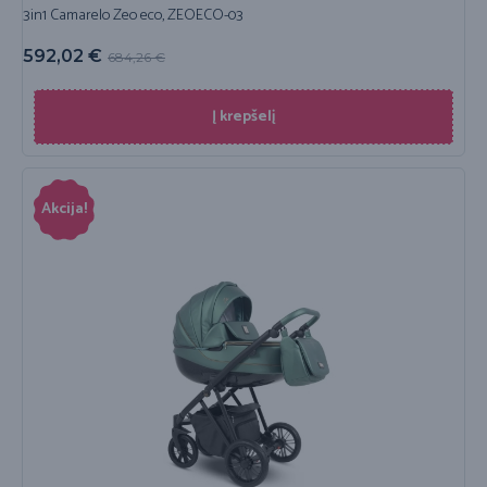
3in1 Camarelo Zeo eco, ZEOECO-03
592,02
€
684,26
€
Į krepšelį
Akcija!