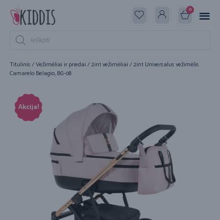
0
Titulinis
/
Vežimėliai ir priedai
/
2in1 vežimėliai
/ 2in1 Universalus vežimėlis
Camarelo Belagio, BG-08
Akcija!