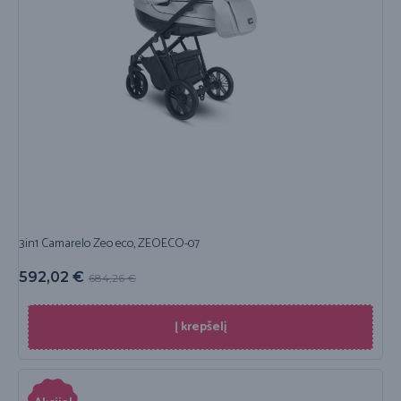
3in1 Camarelo Zeo eco, ZEOECO-07
592,02
€
684,26
€
Į krepšelį