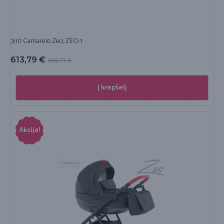
3in1 Camarelo Zeo, ZEO-1
613,79
€
666,71
€
Į krepšelį
Akcija!