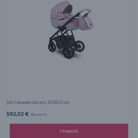
3in1 Camarelo Zeo eco, ZEOECO-02
592,02
€
684,26
€
Į krepšelį