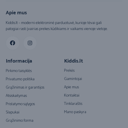
Apie mus
Kiddis.lt – moderni elektroninė parduotuvė, kurioje tėvai gali
patogiai rasti įvairias prekes kūdikiams ir vaikams vienoje vietoje.
Informacija
Kiddis.lt
Prekės
Pirkimo taisyklės
Gamintojai
Privatumo politika
Apie mus
Grąžinimas ir garantijos
Kontaktai
Atsiskaitymas
Tinklaraštis
Pristatymo sąlygos
Mano paskyra
Slapukai
Grąžinimo forma