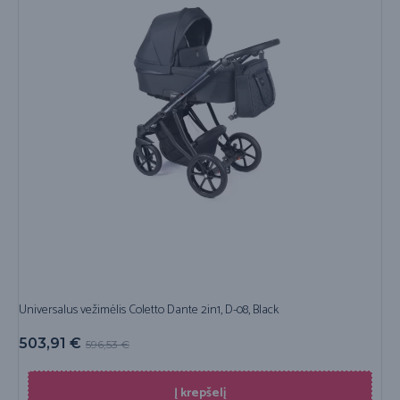
Universalus vežimėlis Coletto Dante 2in1, D-08, Black
503,91
€
596,53
€
Į krepšelį