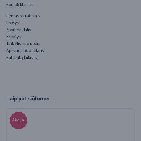
Komplektacija:
Rėmas su ratukais;
Lopšys;
Sportinė dalis;
Krepšys;
Tinklelis nuo uodų;
Apsauga nuo lietaus;
Buteliukų laikiklis;
Taip pat siūlome:
Akcija!