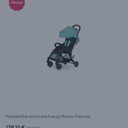
Akcija!
Kompaktiškas sportinukas Easy go Minima, Malachite
138,10
€
177,20
€