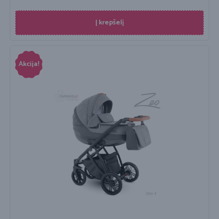
Į krepšelį
Akcija!