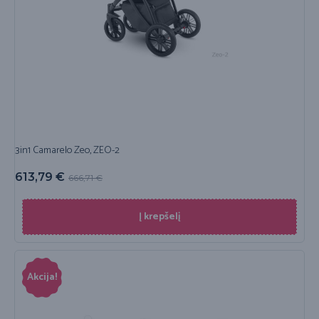
3in1 Camarelo Zeo, ZEO-2
613,79
€
666,71
€
Į krepšelį
Akcija!