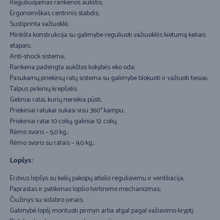
Reguliuojamas rankenos aukštis;
Ergonomiškas centrinis stabdis;
Sustiprinta važiuoklė;
Minkšta konstrukcija su galimybe reguliuoti važiuoklės kietumą keliais
etapais;
Anti-shock sistema;
Rankena padengta aukštos kokybės eko oda;
Pasukamų priekinių ratų sistema su galimybe blokuoti ir važiuoti tiesiai;
Talpus pirkinių krepšelis;
Geliniai ratai, kurių nereikia pūsti;
Priekiniai ratukai sukasi visu 360° kampu;
Priekiniai ratai 10 colių, galiniai 12 colių.
Rėmo svoris – 5,0 kg.;
Rėmo svoris su ratais – 9,0 kg.;
Lopšys:
Erdvus lopšys su kelių pakopų atlošo reguliavimu ir ventiliacija;
Paprastas ir patikimas lopšio tvirtinimo mechanizmas;
Čiužinys su sidabro jonais;
Galimybė lopšį montuoti pirmyn arba atgal pagal važiavimo kryptį;