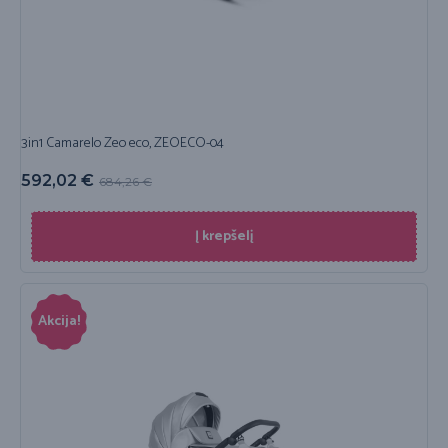
3in1 Camarelo Zeo eco, ZEOECO-04
592,02
€
684,26
€
Į krepšelį
Akcija!