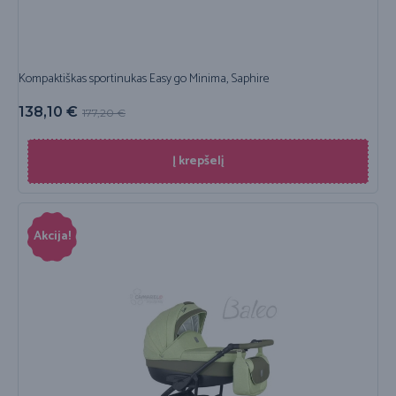
Kompaktiškas sportinukas Easy go Minima, Saphire
138,10
€
177,20
€
Į krepšelį
Akcija!