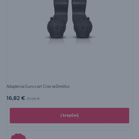
Adapteriai Euro-cart Crox vežimėliui
16,82
€
21,05
€
Į krepšelį