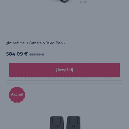
3in1 vežimėlis Camarelo Baleo, BA-10
584,09
€
622,85
€
Į krepšelį
Akcija!