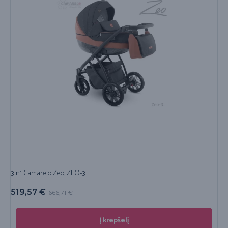
3in1 Camarelo Zeo, ZEO-3
519,57
€
666,71
€
Į krepšelį