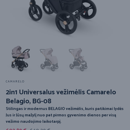
CAMARELO
2in1 Universalus vežimėlis Camarelo
Belagio, BG-08
Stilingas ir modernus BELAGIO vežimėlis, kuris patikimai lydės
Jus ir Jūsų mažylį nuo pat pirmos gyvenimo dienos per visą
vežimo naudojimo laikotarpį.