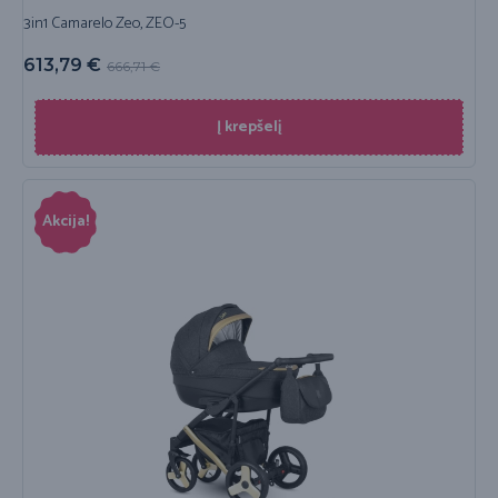
3in1 Camarelo Zeo, ZEO-5
613,79
€
666,71
€
Į krepšelį
Akcija!