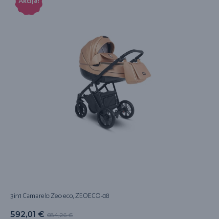
Akcija!
3in1 Camarelo Zeo eco, ZEOECO-08
592,01
€
684,26
€