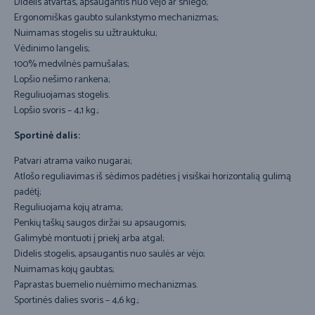
Didelis atvartas, apsaugantis nuo vėjo ar sniego;
Ergonomiškas gaubto sulankstymo mechanizmas;
Nuimamas stogelis su užtrauktuku;
Vėdinimo langelis;
100% medvilnės pamušalas;
Lopšio nešimo rankena;
Reguliuojamas stogelis.
Lopšio svoris – 4,1 kg.;
Sportinė dalis:
Patvari atrama vaiko nugarai;
Atlošo reguliavimas iš sėdimos padėties į visiškai horizontalią gulimą
padėtį;
Reguliuojama kojų atrama;
Penkių taškų saugos diržai su apsaugomis;
Galimybė montuoti į priekį arba atgal;
Didelis stogelis, apsaugantis nuo saulės ar vėjo;
Nuimamas kojų gaubtas;
Paprastas buemelio nuėmimo mechanizmas.
Sportinės dalies svoris – 4,6 kg.;