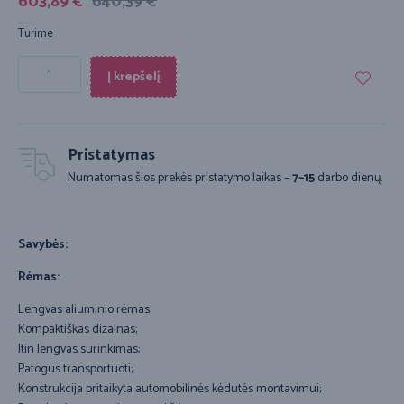
603,89
€
640,39
€
Turime
Į krepšelį
Pristatymas
Numatomas šios prekės pristatymo laikas –
7–15
darbo dienų.
Savybės:
Rėmas:
Lengvas aliuminio rėmas;
Kompaktiškas dizainas;
Itin lengvas surinkimas;
Patogus transportuoti;
Konstrukcija pritaikyta automobilinės kėdutės montavimui;