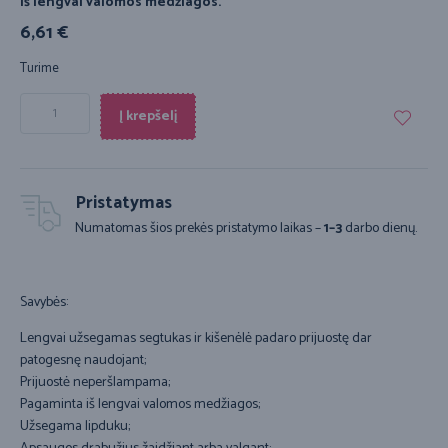
iš lengvai valomos medžiagos.
6,61
€
Turime
Į krepšelį
Pristatymas
Numatomas šios prekės pristatymo laikas –
1–3
darbo dienų.
Savybės:
Lengvai užsegamas segtukas ir kišenėlė padaro prijuostę dar
patogesnę naudojant;
Prijuostė neperšlampama;
Pagaminta iš lengvai valomos medžiagos;
Užsegama lipduku;