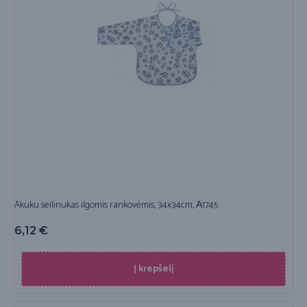
Akuku seilinukas ilgomis rankovėmis, 34x34cm, А1745
6,12
€
Į krepšelį