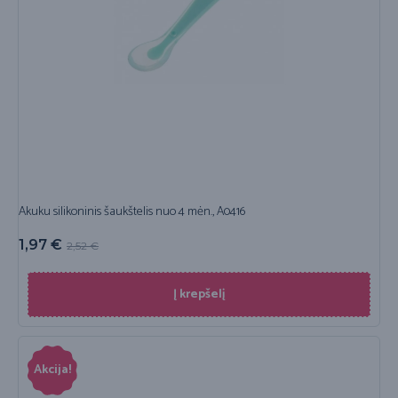
Akuku silikoninis šaukštelis nuo 4 mėn., A0416
1,97
€
2,52
€
Į krepšelį
Akcija!