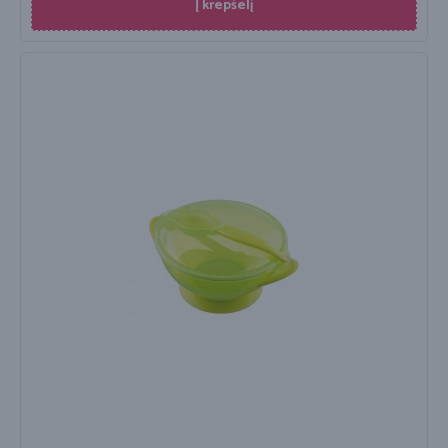
Į krepšelį