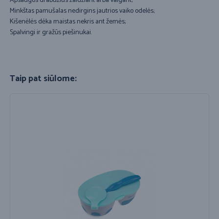
Apsaugos drabužius žaidžiant arba valgant;
Minkštas pamušalas nedirgins jautrios vaiko odelės;
Kišenėlės dėka maistas nekris ant žemės;
Spalvingi ir gražūs piešinukai.
Taip pat siūlome: