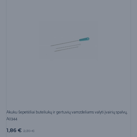
Akuku šepetėliai buteliukų ir gertuvių vamzdeliams valyti įvairių spalvų,
A0344
1,86
€
2,39
€