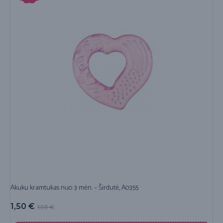
Akuku kramtukas nuo 3 mėn. – Širdutė, A0355
1,50
€
1,93
€