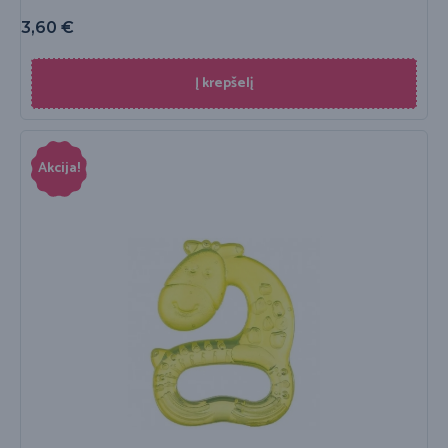
3,60
€
Į krepšelį
Akcija!