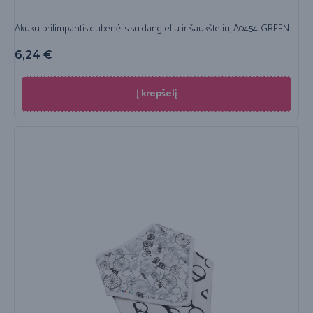
Akuku prilimpantis dubenėlis su dangteliu ir šaukšteliu, A0454-GREEN
6,24
€
Į krepšelį