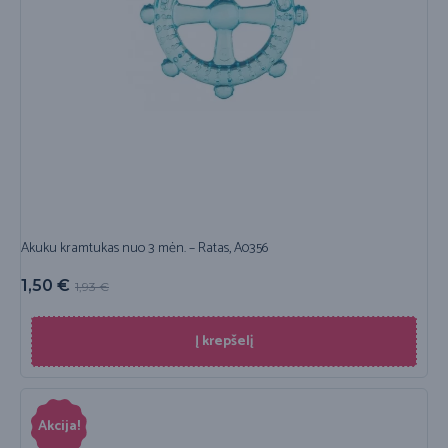
Akuku kramtukas nuo 3 mėn. – Ratas, A0356
1,50
€
1,93
€
Į krepšelį
Akcija!