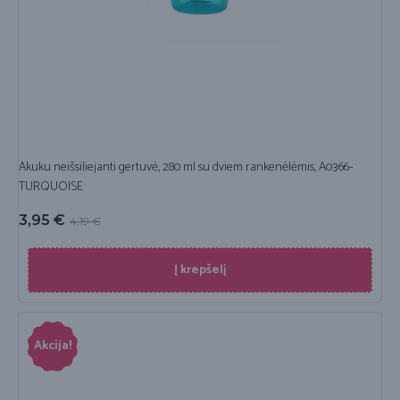
Akuku neišsiliejanti gertuvė, 280 ml su dviem rankenėlėmis, A0366-
TURQUOISE
3,95
€
4,19
€
Į krepšelį
Akcija!