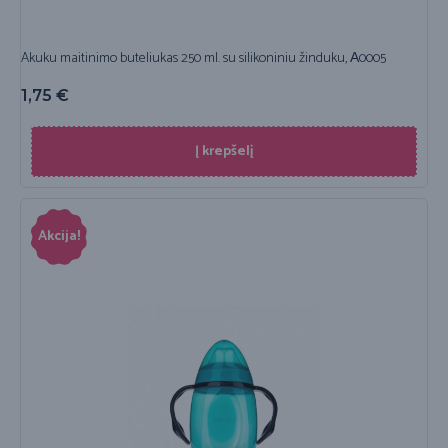
Akuku maitinimo buteliukas 250 ml. su silikoniniu žinduku, А0005
1,75
€
Į krepšelį
Akcija!