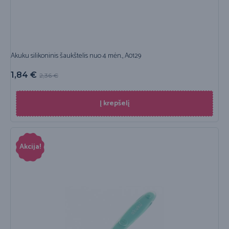
Akuku silikoninis šaukštelis nuo 4 mėn., A0129
1,84
€
2,36
€
Į krepšelį
Akcija!