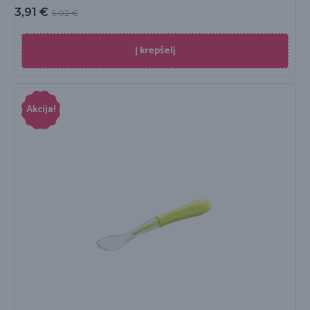
3,91
€
5,02
€
Į krepšelį
Akcija!