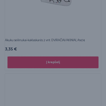
Akuku seilinukai-kaklaskarės 2 vnt. DVIRAČIAI/AKINIAI, A1474
3,35
€
Į krepšelį