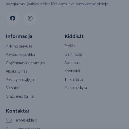
patogiai rasti įvairias prekes kūdikiams ir vaikams vienoje vietoje.
Informacija
Kiddis.lt
Prekės
Pirkimo taisyklės
Gamintojai
Privatumo politika
Apie mus
Grąžinimas ir garantijos
Kontaktai
Atsiskaitymas
Tinklaraštis
Pristatymo sąlygos
Mano paskyra
Slapukai
Grąžinimo forma
Kontaktai
info@kiddis.lt