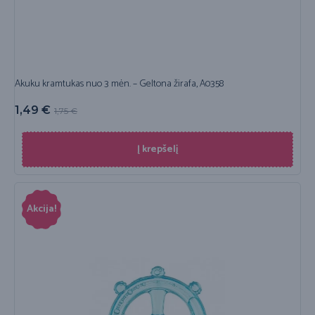
Akuku kramtukas nuo 3 mėn. – Geltona žirafa, A0358
1,49
€
1,75
€
Į krepšelį
Akcija!