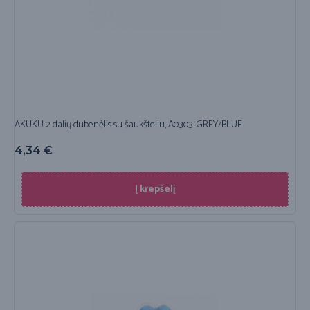
AKUKU 2 dalių dubenėlis su šaukšteliu, A0303-GREY/BLUE
4,34
€
Į krepšelį