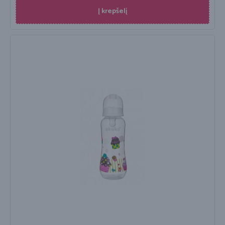
Į krepšelį