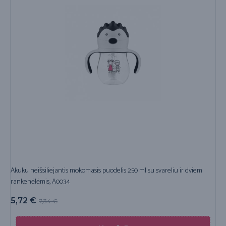
Akuku neišsiliejantis mokomasis puodelis 250 ml su svareliu ir dviem
rankenėlėmis, A0034
5,72
€
7,34
€