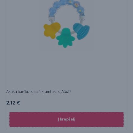
Akuku barškutis su 3 kramtukais, A0413
2,12
€
Į krepšelį