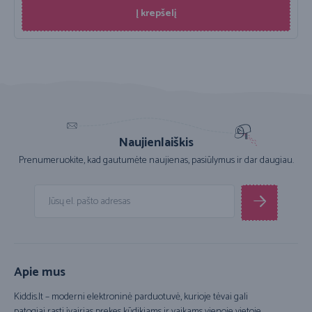
Į krepšelį
Naujienlaiškis
Prenumeruokite, kad gautumėte naujienas, pasiūlymus ir dar daugiau.
Apie mus
Kiddis.lt – moderni elektroninė parduotuvė, kurioje tėvai gali
patogiai rasti įvairias prekes kūdikiams ir vaikams vienoje vietoje.