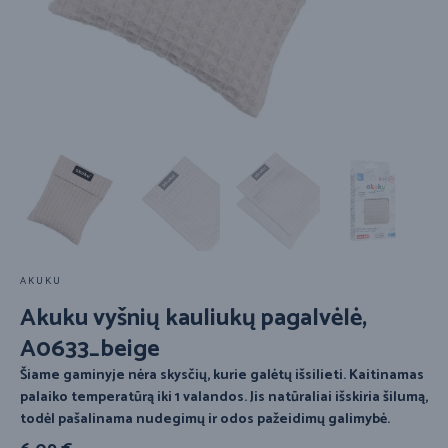
AKUKU
Akuku vyšnių kauliukų pagalvėlė,
A0633_beige
Šiame gaminyje nėra skysčių, kurie galėtų išsilieti. Kaitinamas
palaiko temperatūrą iki 1 valandos. Jis natūraliai išskiria šilumą,
todėl pašalinama nudegimų ir odos pažeidimų galimybė.