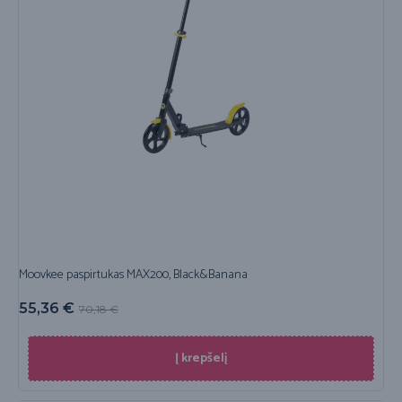
Moovkee paspirtukas MAX200, Black&Banana
55,36
€
70,18
€
Į krepšelį