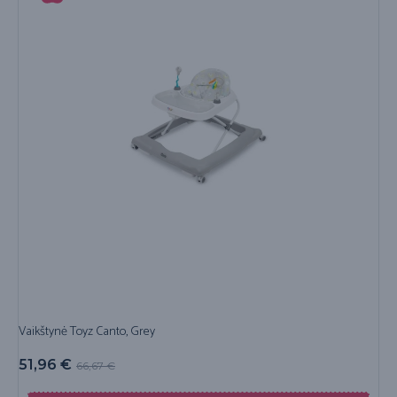
Vaikštynė Toyz Canto, Grey
51,96
€
66,67
€