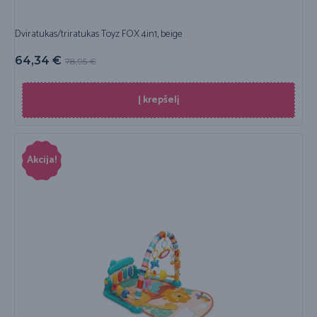
Dviratukas/triratukas Toyz FOX 4in1, beige
64,34
€
78,95
€
Į krepšelį
Akcija!