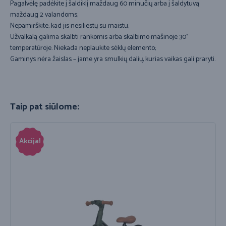
Pagalvėlę padėkite į šaldiklį maždaug 60 minučių arba į šaldytuvą
maždaug 2 valandoms;
Nepamirškite, kad jis nesiliestų su maistu;
Užvalkalą galima skalbti rankomis arba skalbimo mašinoje 30°
temperatūroje. Niekada neplaukite sėklų elemento;
Gaminys nėra žaislas – jame yra smulkių dalių, kurias vaikas gali praryti.
Taip pat siūlome:
Akcija!