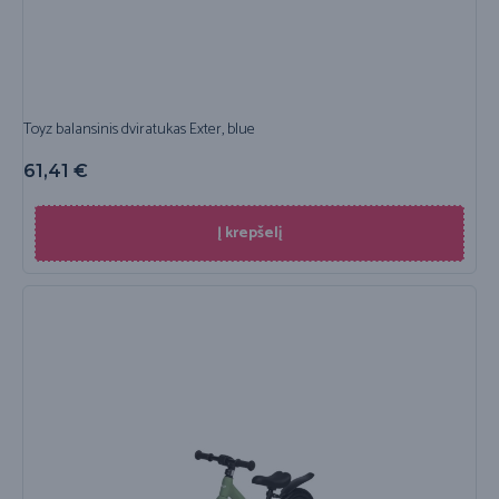
Toyz balansinis dviratukas Exter, blue
61,41
€
Į krepšelį