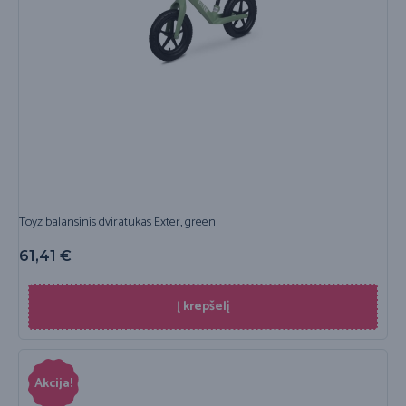
Toyz balansinis dviratukas Exter, green
61,41
€
Į krepšelį
Akcija!