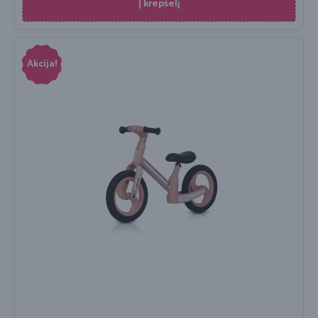
Į krepšelį
Akcija!