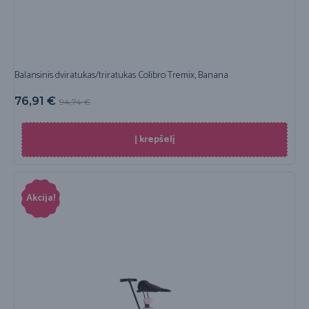
Balansinis dviratukas/triratukas Colibro Tremix, Banana
76,91
€
94,74
€
Į krepšelį
Akcija!