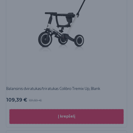
Balansinis dviratukas/triratukas Colibro Tremix Up, Blank
109,39
€
131,59
€
Į krepšelį