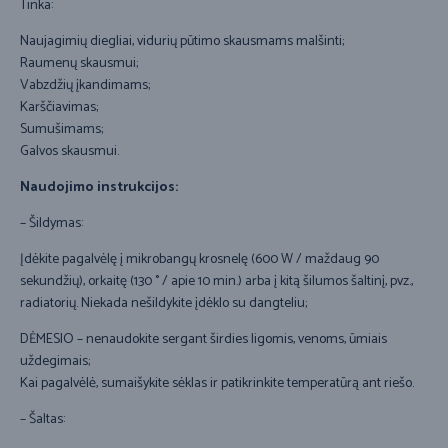
Tinka:
Naujagimių diegliai, vidurių pūtimo skausmams malšinti;
Raumenų skausmui;
Vabzdžių įkandimams;
Karščiavimas;
Sumušimams;
Galvos skausmui.
Naudojimo instrukcijos:
– Šildymas:
Įdėkite pagalvėlę į mikrobangų krosnelę (600 W / maždaug 90
sekundžių), orkaitę (130 ° / apie 10 min.) arba į kitą šilumos šaltinį, pvz.,
radiatorių. Niekada nešildykite įdėklo su dangteliu;
DĖMESIO – nenaudokite sergant širdies ligomis, venoms, ūmiais
uždegimais;
Kai pagalvėlė, sumaišykite sėklas ir patikrinkite temperatūrą ant riešo.
– Šaltas: