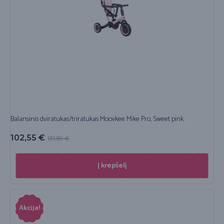
Balansinis dviratukas/triratukas Moovkee Mike Pro, Sweet pink
102,55
€
131,59
€
Į krepšelį
Akcija!