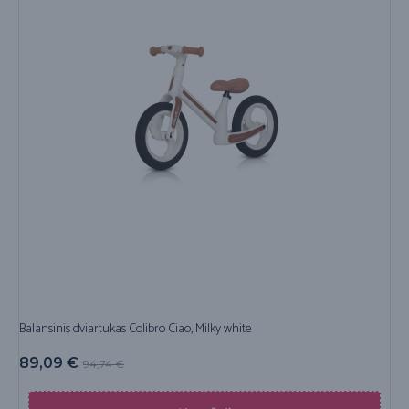
Balansinis dviartukas Colibro Ciao, Milky white
89,09
€
94,74
€