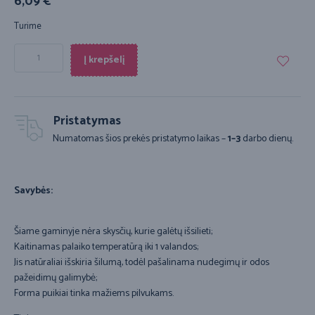
6,09
€
Turime
Į krepšelį
Pristatymas
Numatomas šios prekės pristatymo laikas –
1–3
darbo dienų.
Savybės:
Šiame gaminyje nėra skysčių, kurie galėtų išsilieti;
Kaitinamas palaiko temperatūrą iki 1 valandos;
Jis natūraliai išskiria šilumą, todėl pašalinama nudegimų ir odos
pažeidimų galimybė;
Forma puikiai tinka mažiems pilvukams.