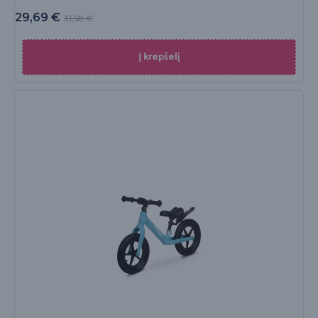
29,69
€
31,58
€
Į krepšelį