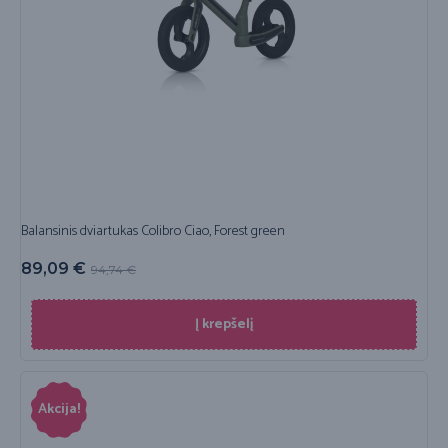
Balansinis dviartukas Colibro Ciao, Forest green
89,09
€
94,74
€
Į krepšelį
Akcija!