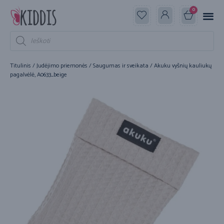
0
Titulinis
/
Judėjimo priemonės
/
Saugumas ir sveikata
/ Akuku vyšnių kauliukų
pagalvėlė, A0633_beige