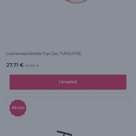
Lavinamasis kilimėlis Toyz Zoo, TURQUOISE
27,71
€
29,83
€
Į krepšelį
Akcija!