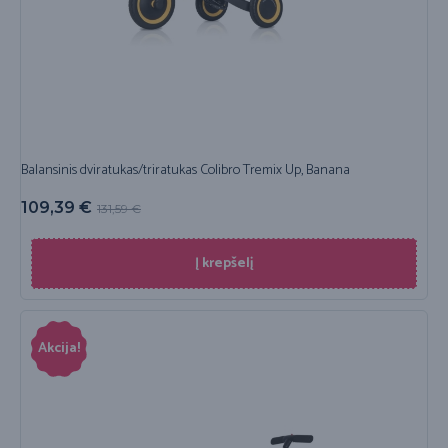
Balansinis dviratukas/triratukas Colibro Tremix Up, Banana
109,39
€
131,59
€
Į krepšelį
Akcija!