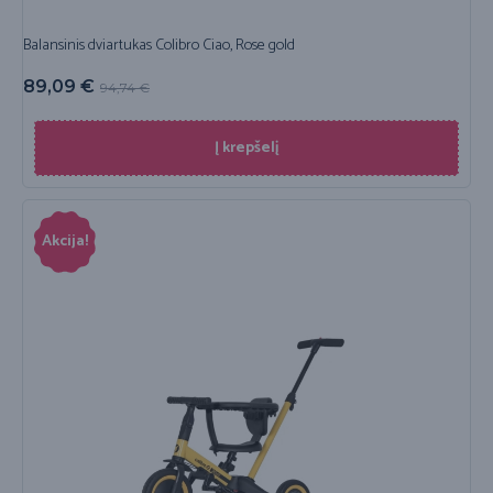
Balansinis dviartukas Colibro Ciao, Rose gold
89,09
€
94,74
€
Į krepšelį
Akcija!