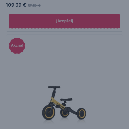
109,39
€
131,59
€
Į krepšelį
Akcija!