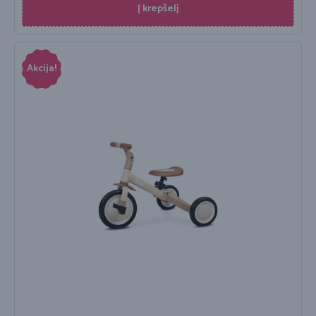
Į krepšelį
Akcija!