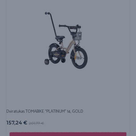
Dviratukas TOMABIKE “PLATINUM” 14, GOLD
157,24
€
201,77
€