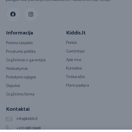
Informacija
Kiddis.lt
Prekės
Pirkimo taisyklės
Gamintojai
Privatumo politika
Apie mus
Grąžinimas ir garantijos
Kontaktai
Atsiskaitymas
Tinklaraštis
Pristatymo sąlygos
Mano paskyra
Slapukai
Grąžinimo forma
Kontaktai
info@kiddis.lt
+370 688 09998