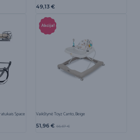
49,13
€
Akcija!
 ratukais Space
Vaikštynė Toyz Canto, Beige
51,96
€
66,67
€