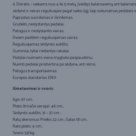
6. Dviratis – vaikams nuo 4 iki 5 metų. Įvaldęs balansavimą ant balansinio
sėdynė ir vairas reguliuojasi pagal vaiko ūgį, taip sukuriamas pedalais v
Paprastas surinkimas ir išrinkimas;
Grublėti, neslystantys pedalai;
Patogus ir neslystantis vairas;
Dviem padėtim reguliuojamas vairas;
Reguliuojamas sėdynės aukštis;
Guminiai, tyliai riedantys ratukai;
Pedalai nuimami vieno mygtuko paspaudimu;
Nuimti pedalai prisitvirtina po sėdyne, ant rėmo;
Patogus transportavimas:
Europos standartas: EN71
Išmatavimai ir svoris:
Ilgis: 67 cm.;
Plotis (triračio versija): 46 cm.;
Sėdynės aukštis: 31 – 37 cm.;
Ratų skersmuo: Priekis 22 cm., Galas 18 cm.;
Rato plotis: 4 cm.;
Svoris: 5,8 kg.