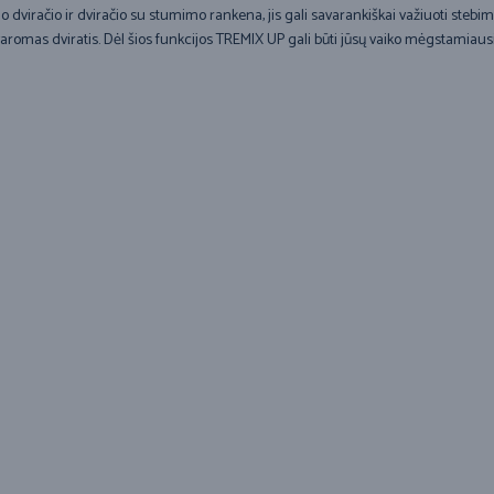
 dviračio ir dviračio su stumimo rankena, jis gali savarankiškai važiuoti stebimas
aromas dviratis. Dėl šios funkcijos TREMIX UP gali būti jūsų vaiko mėgstamiausia