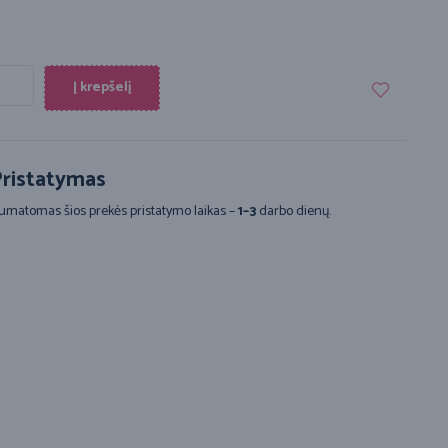
Į krepšelį
ristatymas
umatomas šios prekės pristatymo laikas –
1–3
darbo dienų.