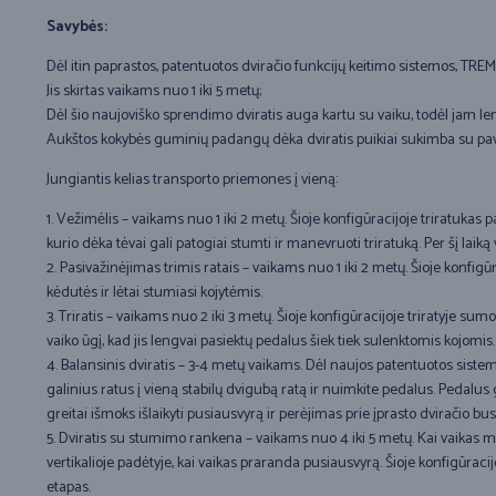
Savybės:
Dėl itin paprastos, patentuotos dviračio funkcijų keitimo sistemos, TRE
Jis skirtas vaikams nuo 1 iki 5 metų;
Dėl šio naujoviško sprendimo dviratis auga kartu su vaiku, todėl jam len
Aukštos kokybės guminių padangų dėka dviratis puikiai sukimba su paviršiu
Jungiantis kelias transporto priemones į vieną:
1. Vežimėlis – vaikams nuo 1 iki 2 metų. Šioje konfigūracijoje triratuka
kurio dėka tėvai gali patogiai stumti ir manevruoti triratuką. Per šį l
2. Pasivažinėjimas trimis ratais – vaikams nuo 1 iki 2 metų. Šioje konfigū
kėdutės ir lėtai stumiasi kojytėmis.
3. Triratis – vaikams nuo 2 iki 3 metų. Šioje konfigūracijoje triratyje s
vaiko ūgį, kad jis lengvai pasiektų pedalus šiek tiek sulenktomis kojomis.
4. Balansinis dviratis – 3-4 metų vaikams. Dėl naujos patentuotos siste
galinius ratus į vieną stabilų dvigubą ratą ir nuimkite pedalus. Pedalus 
greitai išmoks išlaikyti pusiausvyrą ir perėjimas prie įprasto dviračio b
5. Dviratis su stumimo rankena – vaikams nuo 4 iki 5 metų. Kai vaikas mo
vertikalioje padėtyje, kai vaikas praranda pusiausvyrą. Šioje konfigūraci
etapas.