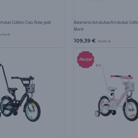
rtukas Colibro Ciao, Rose gold
Balansinis dviratukas/triratukas Coli
Blank
4,74
€
109,39
€
131,59
€
Akcija!