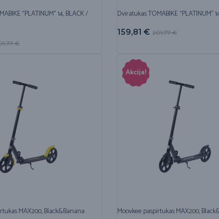
MABIKE “PLATINUM” 14, BLACK /
Dviratukas TOMABIKE “PLATINUM” 14
159,81
€
201,77
€
01,77
€
Akcija!
irtukas MAX200, Black&Banana
Moovkee paspirtukas MAX200, Black&