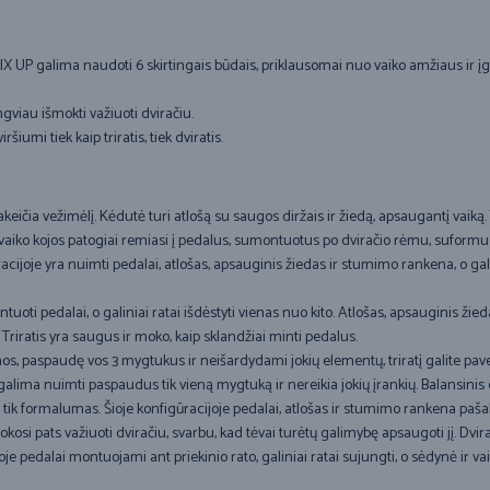
MIX UP galima naudoti 6 skirtingais būdais, priklausomai nuo vaiko amžiaus ir įg
gviau išmokti važiuoti dviračiu.
mi tiek kaip triratis, tiek dviratis.
s pakeičia vežimėlį. Kėdutė turi atlošą su saugos diržais ir žiedą, apsaugantį va
aiką vaiko kojos patogiai remiasi į pedalus, sumontuotus po dviračio rėmu, suf
racijoje yra nuimti pedalai, atlošas, apsauginis žiedas ir stumimo rankena, o gali
umontuoti pedalai, o galiniai ratai išdėstyti vienas nuo kito. Atlošas, apsaugini
 Triratis yra saugus ir moko, kaip sklandžiai minti pedalus.
mos, paspaudę vos 3 mygtukus ir neišardydami jokių elementų, triratį galite pav
galima nuimti paspaudus tik vieną mygtuką ir nereikia jokių įrankių. Balansinis 
us tik formalumas. Šioje konfigūracijoje pedalai, atlošas ir stumimo rankena paša
kosi pats važiuoti dviračiu, svarbu, kad tėvai turėtų galimybę apsaugoti jį. Dvi
joje pedalai montuojami ant priekinio rato, galiniai ratai sujungti, o sėdynė ir 