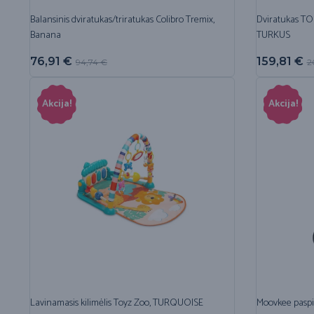
Balansinis dviratukas/triratukas Colibro Tremix,
Dviratukas TO
Banana
TURKUS
76,91
€
159,81
€
94,74
€
2
Akcija!
Akcija!
Lavinamasis kilimėlis Toyz Zoo, TURQUOISE
Moovkee pasp