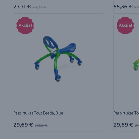
27,71
€
55,36
€
29,83
€
70
Akcija!
Akcija!
Paspirtukas Toyz Beetle, Blue
Paspirtukas To
29,69
€
29,69
€
31,58
€
31