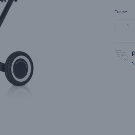
Turime
P
N