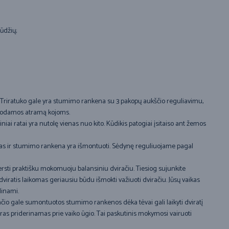
ūdžių;
iką. Triratuko gale yra stumimo rankena su 3 pakopų aukščio reguliavimu,
ormuodamos atramą kojoms.
niai ratai yra nutolę vienas nuo kito. Kūdikis patogiai įsitaiso ant žemos
s žiedas ir stumimo rankena yra išmontuoti. Sėdynę reguliuojame pagal
ersti praktišku mokomuoju balansiniu dviračiu. Tiesiog sujunkite
dviratis laikomas geriausiu būdu išmokti važiuoti dviračiu. Jūsų vaikas
linami.
račio gale sumontuotos stumimo rankenos dėka tėvai gali laikyti dviratį
vairas priderinamas prie vaiko ūgio. Tai paskutinis mokymosi vairuoti