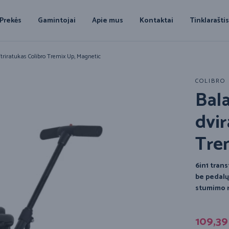
Prekės
Gamintojai
Apie mus
Kontaktai
Tinklarašti
triratukas Colibro Tremix Up, Magnetic
COLIBRO
Bala
dvir
Tre
6in1 trans
be pedalų,
stumimo 
109,3