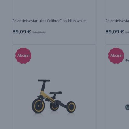
Balansinis dviartukas Colibro Ciao, Milky white
Balansinis dvia
89,09
€
89,09
€
94,74
€
9
Akcija!
Akcija!