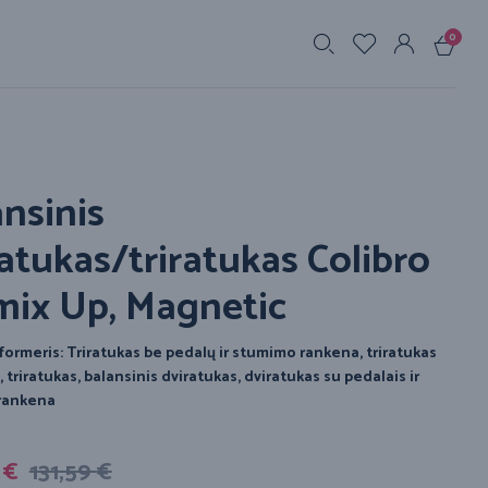
0
s
nsinis
atukas/triratukas Colibro
mix Up, Magnetic
formeris: Triratukas be pedalų ir stumimo rankena, triratukas
 triratukas, balansinis dviratukas, dviratukas su pedalais ir
rankena
9
€
131,59
€