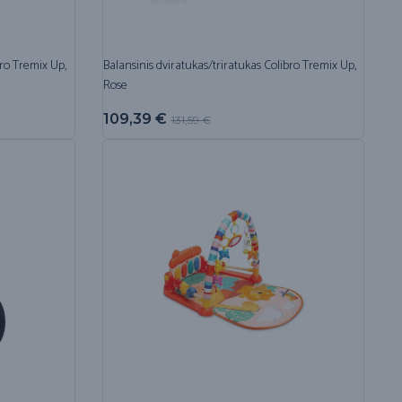
bro Tremix Up,
Balansinis dviratukas/triratukas Colibro Tremix Up,
Rose
109,39
€
131,59
€