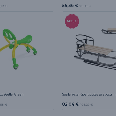
55,36
€
,18
€
70,18
€
Akcija!
yz Beetle, Green
Susilankstančios rogutės su atlošu ir
82,04
€
,58
€
105,27
€