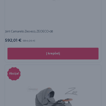
3in1 Camarelo Zeo eco, ZEOECO-08
592,01
€
684,26
€
Į krepšelį
Akcija!