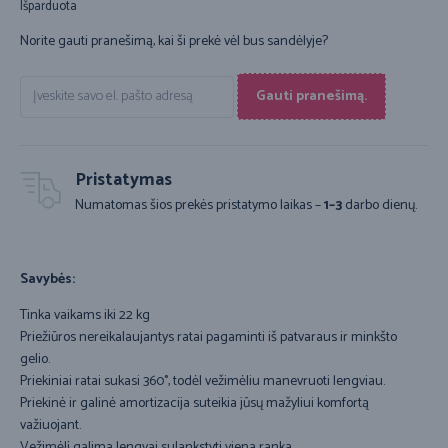
Išparduota
Norite gauti pranešimą, kai ši prekė vėl bus sandėlyje?
Gauti pranešimą.
Pristatymas
Numatomas šios prekės pristatymo laikas –
1–3
darbo dienų.
Savybės:
Tinka vaikams iki 22 kg
Priežiūros nereikalaujantys ratai pagaminti iš patvaraus ir minkšto
gelio.
Priekiniai ratai sukasi 360°, todėl vežimėliu manevruoti lengviau.
Priekinė ir galinė amortizacija suteikia jūsų mažyliui komfortą
važiuojant.
Vežimėlį galima lengvai sulankstyti viena ranka.