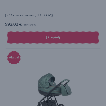
3in1 Camarelo Zeo eco, ZEOECO-03
592,02
€
684,26
€
Į krepšelį
Akcija!