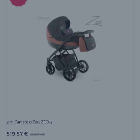
3in1 Camarelo Zeo, ZEO-3
519,57
€
666,71
€