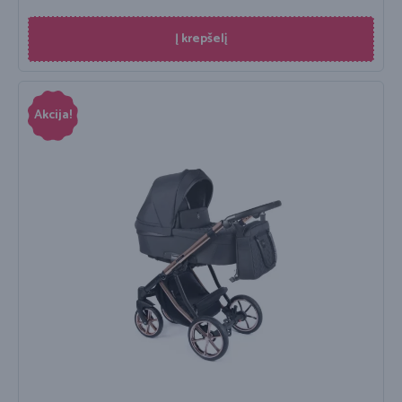
Į krepšelį
Akcija!