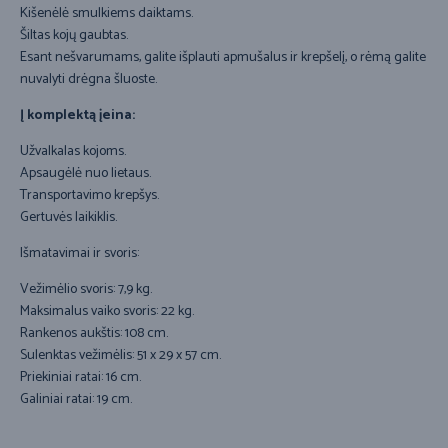
Kišenėlė smulkiems daiktams.
Šiltas kojų gaubtas.
Esant nešvarumams, galite išplauti apmušalus ir krepšelį, o rėmą galite
nuvalyti drėgna šluoste.
Į komplektą įeina:
Užvalkalas kojoms.
Apsaugėlė nuo lietaus.
Transportavimo krepšys.
Gertuvės laikiklis.
Išmatavimai ir svoris:
Vežimėlio svoris: 7,9 kg.
Maksimalus vaiko svoris: 22 kg.
Rankenos aukštis: 108 cm.
Sulenktas vežimėlis: 51 x 29 x 57 cm.
Priekiniai ratai: 16 cm.
Galiniai ratai: 19 cm.