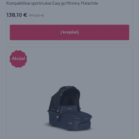
Kompaktiškas sportinukas Easy go Minima, Malachite
138,10
€
177,20
€
Į krepšelį
Akcija!