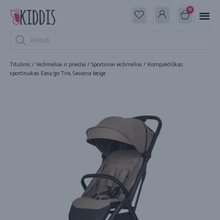
0
Titulinis
/
Vežimėliai ir priedai
/
Sportiniai vežimėliai
/ Kompaktiškas
sportinukas Easy go Trix, Savana beige