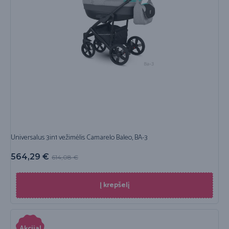
Universalus 3in1 vežimėlis Camarelo Baleo, BA-3
564,29
€
614,08
€
Į krepšelį
Akcija!