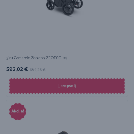
3in1 Camarelo Zeo eco, ZEOECO-04
592,02
€
684,26
€
Į krepšelį
Akcija!