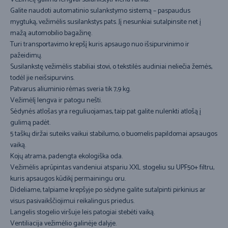
Galite naudoti automatinio sulankstymo sistemą – paspaudus
mygtuką, vežimėlis susilankstys pats. Jį nesunkiai sutalpinsite net į
mažą automobilio bagažinę.
Turi transportavimo krepšį kuris apsaugo nuo išsipurvinimo ir
pažeidimų.
Susilankstę vežimėlis stabiliai stovi, o tekstilės audiniai neliečia žemės,
todėl jie neišsipurvins.
Patvarus aliuminio rėmas sveria tik 7,9 kg.
Vežimėlį lengva ir patogu nešti.
Sėdynės atlošas yra reguliuojamas, taip pat galite nulenkti atlošą į
gulimą padėt.
5 taškų diržai suteiks vaikui stabilumo, o buomelis papildomai apsaugos
vaiką.
Kojų atrama, padengta ekologiška oda.
Vežimėlis aprūpintas vandeniui atspariu XXL stogeliu su UPF50+ filtru,
kuris apsaugos kūdikį permainingu oru.
Dideliame, talpiame krepšyje po sėdyne galite sutalpinti pirkinius ar
visus pasivaikščiojimui reikalingus priedus.
Langelis stogelio viršuje leis patogiai stebėti vaiką.
Ventiliacija vežimėlio galinėje dalyje.