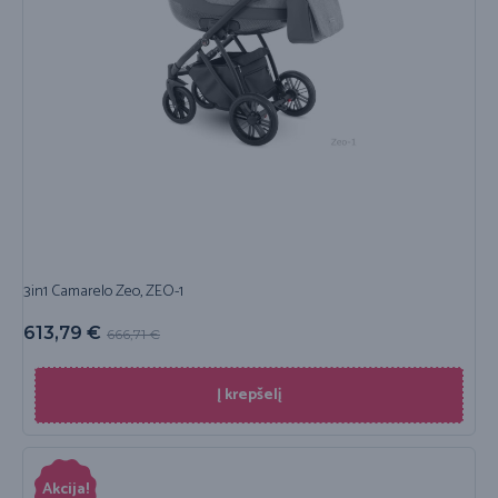
3in1 Camarelo Zeo, ZEO-1
613,79
€
666,71
€
Į krepšelį
Akcija!