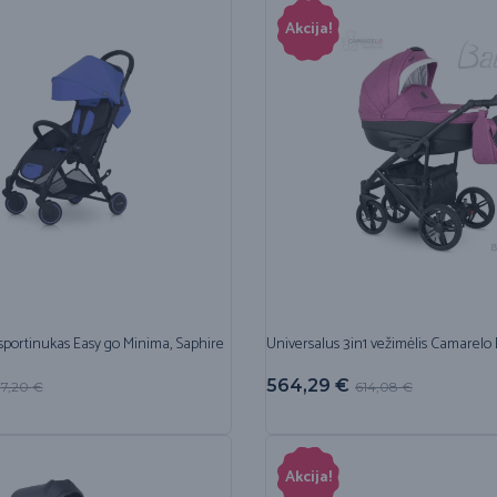
Akcija!
sportinukas Easy go Minima, Saphire
Universalus 3in1 vežimėlis Camarelo 
564,29
€
77,20
€
614,08
€
Akcija!