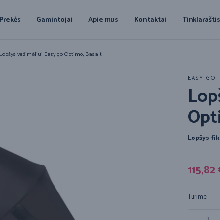
Prekės
Gamintojai
Apie mus
Kontaktai
Tinklarašti
Lopšys vežimėliui Easy go Optimo, Basalt
EASY GO
Lopš
Opt
Lopšys fi
115,82
Turime