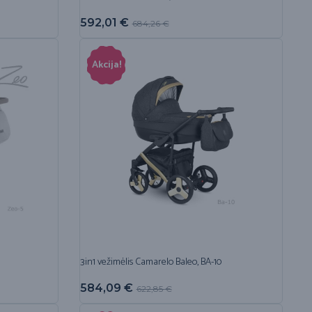
592,01
€
684,26
€
Akcija!
3in1 vežimėlis Camarelo Baleo, BA-10
584,09
€
622,85
€