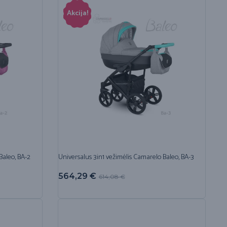
Akcija!
Baleo, BA-2
Universalus 3in1 vežimėlis Camarelo Baleo, BA-3
564,29
€
614,08
€