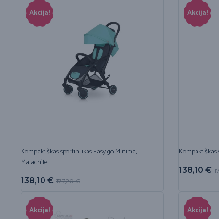
Akcija!
Akcija!
Kompaktiškas sportinukas Easy go Minima,
Kompaktiškas 
Malachite
138,10
€
1
138,10
€
177,20
€
Akcija!
Akcija!