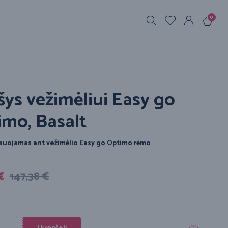
0
s
ys vežimėliui Easy go
imo, Basalt
ksuojamas ant vežimėlio Easy go Optimo rėmo
€
147,38
€