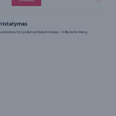
Į krepšelį
ristatymas
umatomas šios prekės pristatymo laikas –
7–15
darbo dienų.