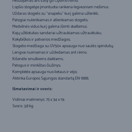
Fiksuojamas ant Easy go Optimo rėmo;
Lopšio stogelyje įmontuota rankena legvesniam nešimui;
Uždaras stogelis su “snapeliu” kurį galima užlenkti;
Patogiai nulenkiamas ir atlenkiamas stogelis;
Medvilnės vidus kurį galima išimti skalbimui;
Kojų užklotukas sandariai užtraukiamas užtrauktuku;
Kokybiškos ir patvarios medžiagos;
Stogelio medžiaga su UV50+ apsauga nuo saulės spindulių;
Lengvai nuimamas ir uždedamas ant rėmo;
Kišenėle smulkiems daiktams;
Patogus ir minkštas čiužinys;
Komplekte apsauga nuo lietaus ir vėjo;
Atitinka Europos Sąjungos standartą EN 1888;
Išmatavimai ir svoris:
Vidiniai matmenys: 75 x 34 x 19;
Svoris: 3,8 kg.