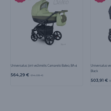
Universalus 3in1 vežimėlis Camarelo Baleo, BA-4
Universalus ve
Black
564,29
€
614,08
€
503,91
€
5