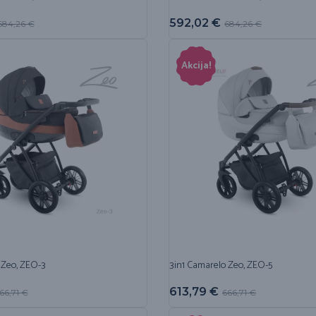
592,02
€
684,26
€
684,26
€
Akcija!
 Zeo, ZEO-3
3in1 Camarelo Zeo, ZEO-5
613,79
€
66,71
€
666,71
€