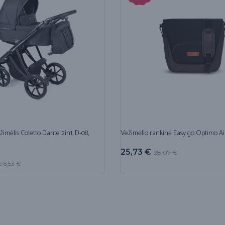
žimėlis Coletto Dante 2in1, D-08,
Vežimėlio rankinė Easy go Optimo Air
25,73
€
28,07
€
96,53
€