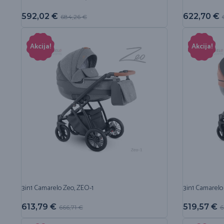
592,02
€
622,70
€
684,26
€
Akcija!
Akcija!
3in1 Camarelo Zeo, ZEO-1
3in1 Camarelo
613,79
€
519,57
€
666,71
€
6