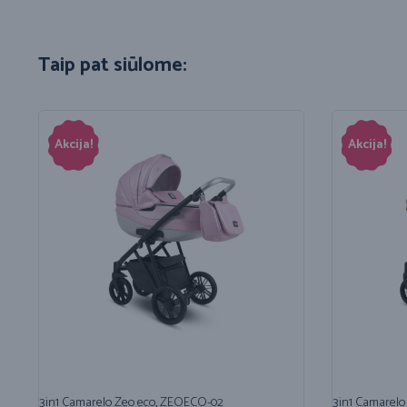
Taip pat siūlome:
Akcija!
Akcija!
3in1 Camarelo Zeo eco, ZEOECO-02
3in1 Camarelo