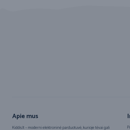
Apie mus
I
P
Kiddis.lt – moderni elektroninė parduotuvė, kurioje tėvai gali