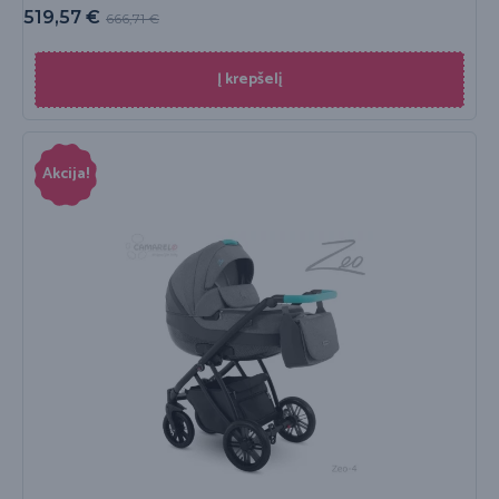
519,57
€
666,71
€
Į krepšelį
Akcija!