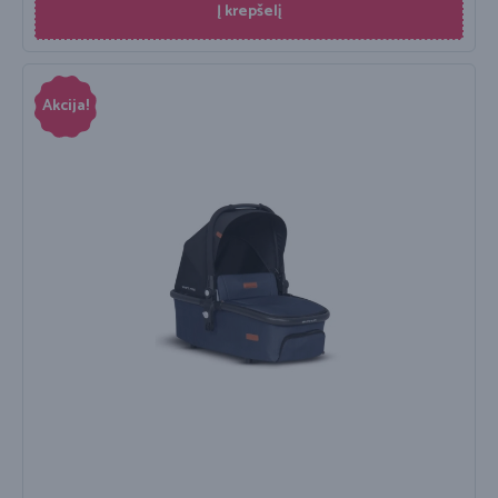
Į krepšelį
Akcija!