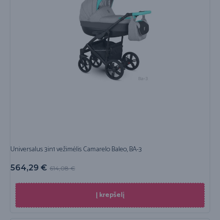
Universalus 3in1 vežimėlis Camarelo Baleo, BA-3
564,29
€
614,08
€
Į krepšelį