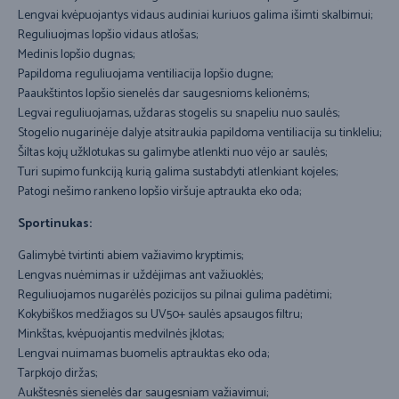
Lengvai kvėpuojantys vidaus audiniai kuriuos galima išimti skalbimui;
Reguliuojmas lopšio vidaus atlošas;
Medinis lopšio dugnas;
Papildoma reguliuojama ventiliacija lopšio dugne;
Paaukštintos lopšio sienelės dar saugesnioms kelionėms;
Legvai reguliuojamas, uždaras stogelis su snapeliu nuo saulės;
Stogelio nugarinėje dalyje atsitraukia papildoma ventiliacija su tinkleliu;
Šiltas kojų užklotukas su galimybe atlenkti nuo vėjo ar saulės;
Turi supimo funkciją kurią galima sustabdyti atlenkiant kojeles;
Patogi nešimo rankeno lopšio viršuje aptraukta eko oda;
Sportinukas:
Galimybė tvirtinti abiem važiavimo kryptimis;
Lengvas nuėmimas ir uždėjimas ant važiuoklės;
Reguliuojamos nugarėlės pozicijos su pilnai gulima padėtimi;
Kokybiškos medžiagos su UV50+ saulės apsaugos filtru;
Minkštas, kvėpuojantis medvilnės įklotas;
Lengvai nuimamas buomelis aptrauktas eko oda;
Tarpkojo diržas;
Aukštesnės sienelės dar saugesniam važiavimui;