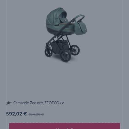
3in1 Camarelo Zeo eco, ZEOECO-04
592,02
€
684,26
€