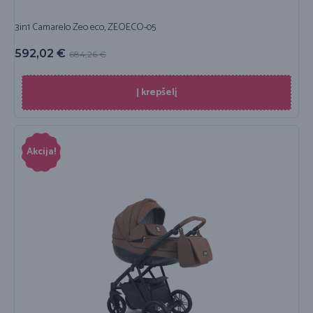
3in1 Camarelo Zeo eco, ZEOECO-05
592,02
€
684,26
€
Į krepšelį
Akcija!