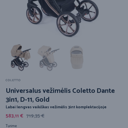
COLETTO
Universalus vežimėlis Coletto Dante
3in1, D-11, Gold
Labai lengvas vaikiškas vežimėlis 3in1 komplektacijoje
583,11
€
719,35
€
Turime