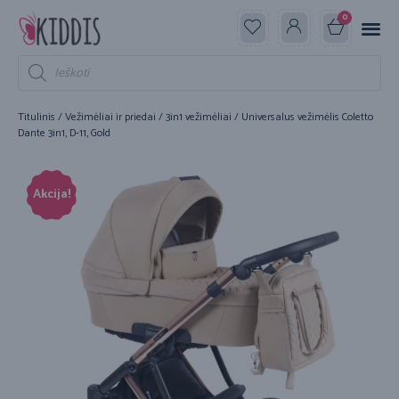
0
Titulinis
/
Vežimėliai ir priedai
/
3in1 vežimėliai
/ Universalus vežimėlis Coletto
Dante 3in1, D-11, Gold
Akcija!