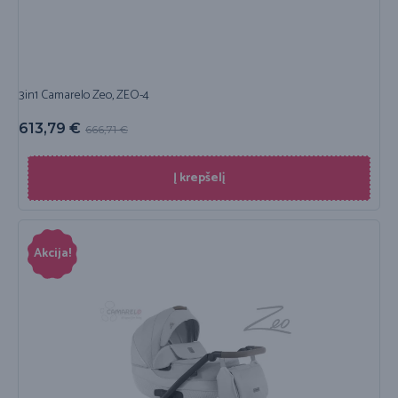
3in1 Camarelo Zeo, ZEO-4
613,79
€
666,71
€
Į krepšelį
Akcija!