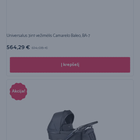
Universalus 3in1 vežimėlis Camarelo Baleo, BA-7
564,29
€
614,08
€
Į krepšelį
Akcija!