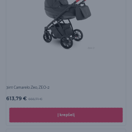
3in1 Camarelo Zeo, ZEO-2
613,79
€
666,71
€
Į krepšelį