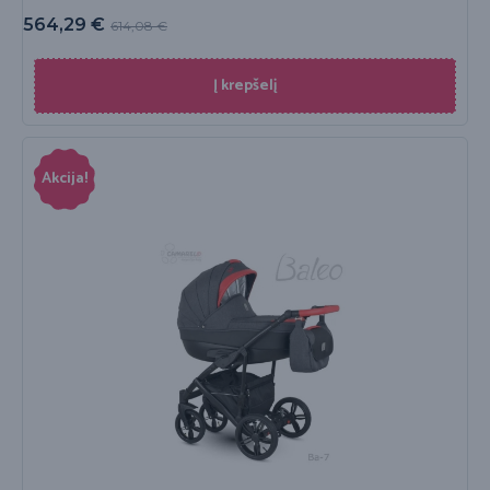
564,29
€
614,08
€
Į krepšelį
Akcija!