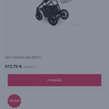
3in1 Camarelo Zeo, ZEO-5
613,79
€
666,71
€
Į krepšelį
Akcija!