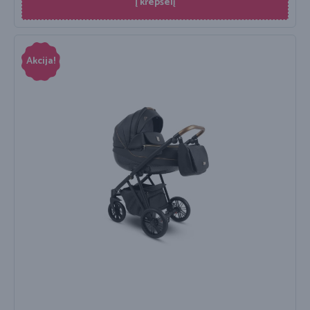
Į krepšelį
Akcija!