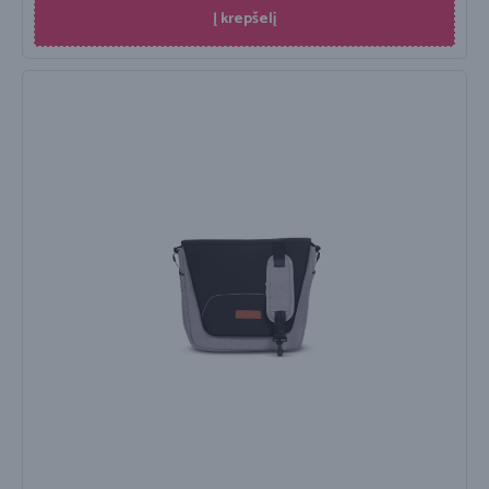
Į krepšelį