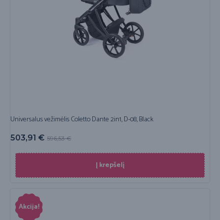
Universalus vežimėlis Coletto Dante 2in1, D-08, Black
503,91
€
596,53
€
Į krepšelį
Akcija!