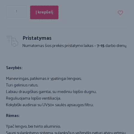
Į krepšelį
Pristatymas
Numatomas šios prekės pristatymo laikas –
7–15
darbo dienų.
Savybės:
Manevringas, patikimas ir ypatingai lengvas;
Turi gelinius ratus;
Labiau draugiškas gamtai, su mediniu lopšio dugnu;
Reguliuojama lopšio ventiliacija;
Kokybiški audiniai su UV50+ saulės apsaugos filtru;
Rėmas:
Ypač lengvo, bei tvirto aliuminio;
Saugi sulankstymo sistema, sulanksčius vežimėlis neturi atvirų ertmių;