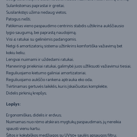
Sulankstomas paprastai ir greitai;
Susilankstęs užima nedaug vietos;
Patogus nešti;
Patikimas vieno paspaudimo centrinis stabdis užtikrina aukščiausio
lygio saugumą, bei paprastą naudojimą;
Visi 4 ratukai su gelinėmis padangomis.
Netgi 6 amortizatorių sistema užtinkrins komfortiška važiavimą bet
kokiu keliu;
Lengvai nuimami ir uždedami ratukai;
Manevringi priekiniai ratukai, galimybė juos užfiksuoti važiavimui tiesiai;
Reguliuojamo kietumo galiniai amortizatoriai;
Reguliuojamo aukščio rankena aptrauka eko oda;
Tvirtinamas gertuvės laikiklis, kuris įskaičiuotas komplekte;
Didelis pirkinių krepšys;
Lopšys:
Ergonomiškas, didelis ir erdvus;
Nuimamas nuo rėmo atskirais mygtukų paspaudimais, jų nereikia
spausti vienu kartu;
Šiltos ir kokybiškos medžiagos su UV50+ saulės apsaugos filtru;