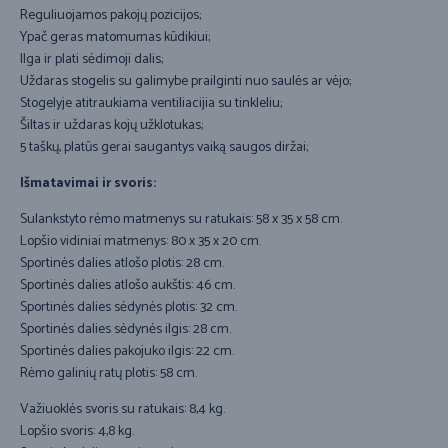
Reguliuojamos pakojų pozicijos;
Ypač geras matomumas kūdikiui;
Ilga ir plati sėdimoji dalis;
Uždaras stogelis su galimybe prailginti nuo saulės ar vėjo;
Stogelyje atitraukiama ventiliacijia su tinkleliu;
Šiltas ir uždaras kojų užklotukas;
5 taškų, platūs gerai saugantys vaiką saugos diržai;
Išmatavimai ir svoris:
Sulankstyto rėmo matmenys su ratukais: 58 x 35 x 58 cm.
Lopšio vidiniai matmenys: 80 x 35 x 20 cm.
Sportinės dalies atlošo plotis: 28 cm.
Sportinės dalies atlošo aukštis: 46 cm.
Sportinės dalies sėdynės plotis: 32 cm.
Sportinės dalies sėdynės ilgis: 28 cm.
Sportinės dalies pakojuko ilgis: 22 cm.
Rėmo galinių ratų plotis: 58 cm.
Važiuoklės svoris su ratukais: 8,4 kg.
Lopšio svoris: 4,8 kg.