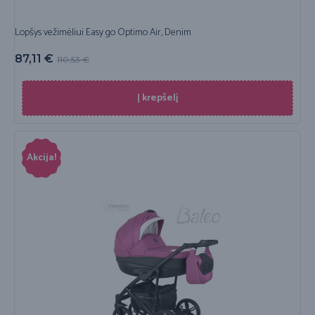
Lopšys vežimėliui Easy go Optimo Air, Denim
87,11
€
110,53
€
Į krepšelį
Akcija!