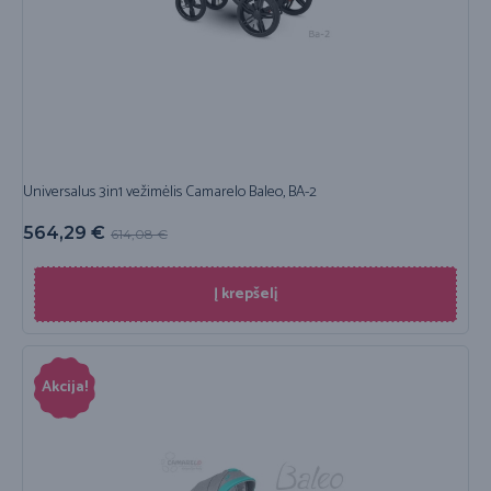
Universalus 3in1 vežimėlis Camarelo Baleo, BA-2
564,29
€
614,08
€
Į krepšelį
Akcija!