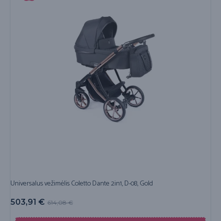
Universalus vežimėlis Coletto Dante 2in1, D-08, Gold
503,91
€
614,08
€