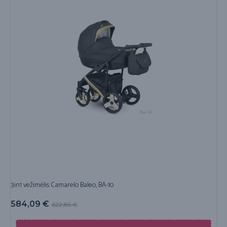
3in1 vežimėlis Camarelo Baleo, BA-10
584,09
€
622,85
€