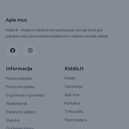
Apie mus
Kiddis.lt – moderni elektroninė parduotuvė, kurioje tėvai gali
patogiai rasti įvairias prekes kūdikiams ir vaikams vienoje vietoje.
Informacija
Kiddis.lt
Prekės
Pirkimo taisyklės
Gamintojai
Privatumo politika
Apie mus
Grąžinimas ir garantijos
Kontaktai
Atsiskaitymas
Tinklaraštis
Pristatymo sąlygos
Mano paskyra
Slapukai
Grąžinimo forma