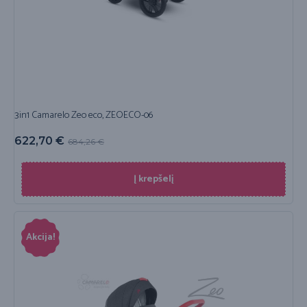
3in1 Camarelo Zeo eco, ZEOECO-06
622,70
€
684,26
€
Į krepšelį
Akcija!