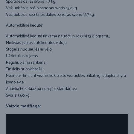
Sportinės dalies svoris: 4,3 kg.
Važiuoklės ir lopšio bendras svoris: 13,2 kg.
Važiuoklės ir sportinės dalies bendras svoris: 12,7 kg.
Automobilinė kėdutė:
Automobilinė kėdutė tinkama naudoti nuo 0 iki 13 kilogramų;
Minkštas įklotas autokėdutės viduje;
Stogelis nuo saulės ar vėjo;
Užklotukas kojoms;
Reguliuojama rankena;
Tinklelis nuo vabzdžių;
Norint tvirtinti ant vežimėlio Coletto vežiuoklės reikalingi adapteriai yra
komplekte;
Atitinka ECE R44/04 europos standartus;
Svoris: 3,60 kg.
Vaizdo medžiaga: