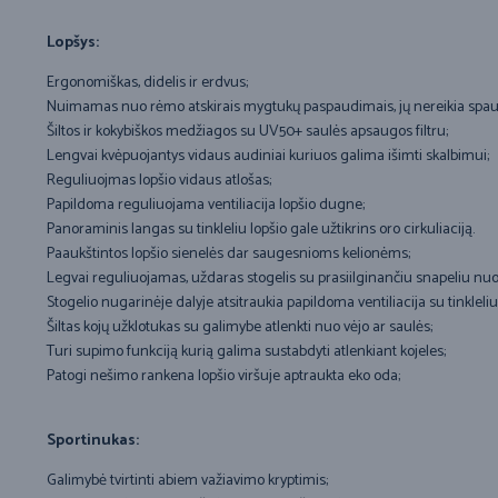
Lopšys:
Ergonomiškas, didelis ir erdvus;
Nuimamas nuo rėmo atskirais mygtukų paspaudimais, jų nereikia spaus
Šiltos ir kokybiškos medžiagos su UV50+ saulės apsaugos filtru;
Lengvai kvėpuojantys vidaus audiniai kuriuos galima išimti skalbimui;
Reguliuojmas lopšio vidaus atlošas;
Papildoma reguliuojama ventiliacija lopšio dugne;
Panoraminis langas su tinkleliu lopšio gale užtikrins oro cirkuliaciją.
Paaukštintos lopšio sienelės dar saugesnioms kelionėms;
Legvai reguliuojamas, uždaras stogelis su prasiilginančiu snapeliu nuo
Stogelio nugarinėje dalyje atsitraukia papildoma ventiliacija su tinkleliu
Šiltas kojų užklotukas su galimybe atlenkti nuo vėjo ar saulės;
Turi supimo funkciją kurią galima sustabdyti atlenkiant kojeles;
Patogi nešimo rankena lopšio viršuje aptraukta eko oda;
Sportinukas:
Galimybė tvirtinti abiem važiavimo kryptimis;