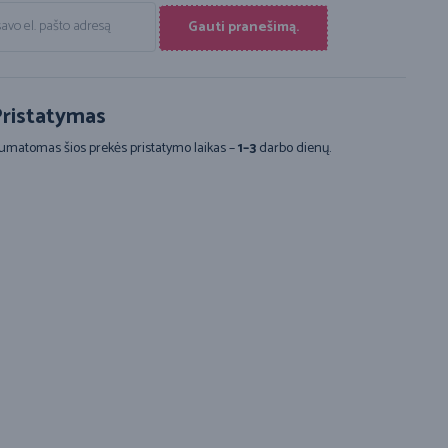
Gauti pranešimą.
ristatymas
umatomas šios prekės pristatymo laikas –
1–3
darbo dienų.