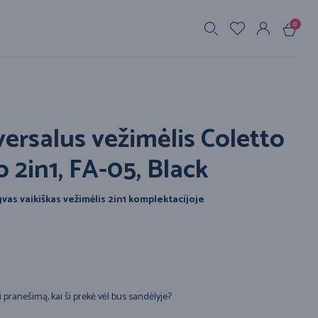
0
s
ersalus vežimėlis Coletto
 2in1, FA-05, Black
vas vaikiškas vežimėlis 2in1 komplektacijoje
i pranešimą, kai ši prekė vėl bus sandėlyje?