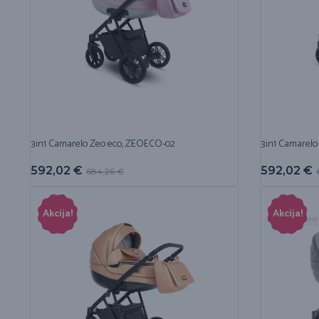
3in1 Camarelo Zeo eco, ZEOECO-02
3in1 Camarelo
592,02
€
592,02
€
684,26
€
Akcija!
Akcija!