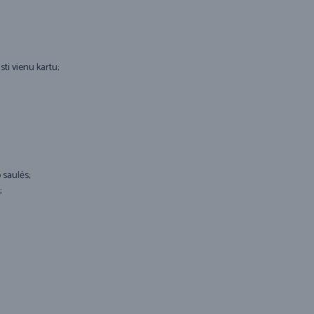
ti vienu kartu;
 saulės;
;