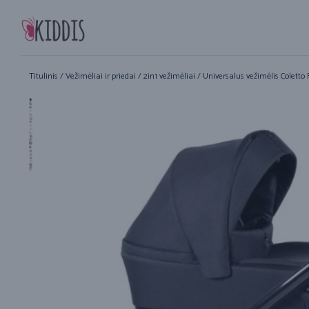
Titulinis
/
Vežimėliai ir priedai
/
2in1 vežimėliai
/ Universalus vežimėlis Coletto 