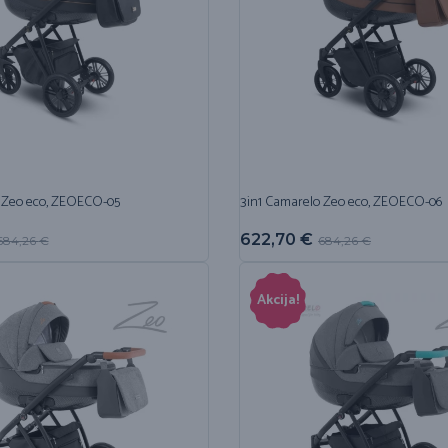
 Zeo eco, ZEOECO-05
3in1 Camarelo Zeo eco, ZEOECO-06
622,70
€
684,26
€
684,26
€
Akcija!