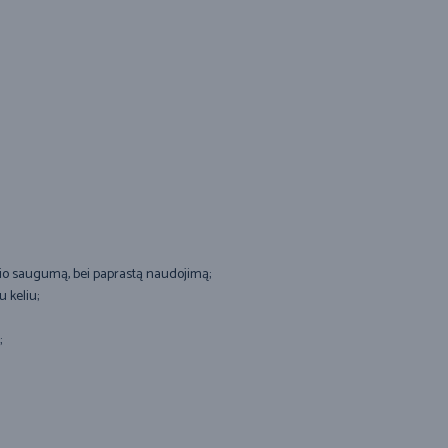
gio saugumą, bei paprastą naudojimą;
 keliu;
;