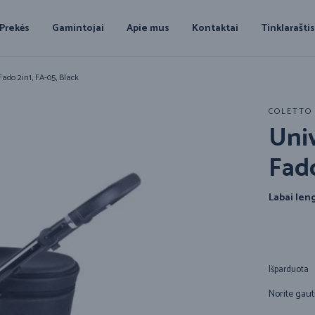
Prekės
Gamintojai
Apie mus
Kontaktai
Tinklarašti
Fado 2in1, FA-05, Black
COLETTO
Univ
Fado
Labai leng
Išparduota
Norite gaut