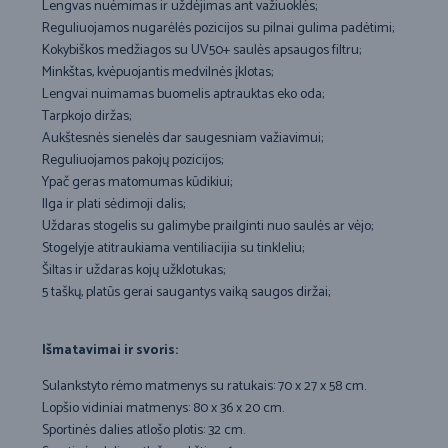
Lengvas nuėmimas ir uždėjimas ant važiuoklės;
Reguliuojamos nugarėlės pozicijos su pilnai gulima padėtimi;
Kokybiškos medžiagos su UV50+ saulės apsaugos filtru;
Minkštas, kvėpuojantis medvilnės įklotas;
Lengvai nuimamas buomelis aptrauktas eko oda;
Tarpkojo diržas;
Aukštesnės sienelės dar saugesniam važiavimui;
Reguliuojamos pakojų pozicijos;
Ypač geras matomumas kūdikiui;
Ilga ir plati sėdimoji dalis;
Uždaras stogelis su galimybe prailginti nuo saulės ar vėjo;
Stogelyje atitraukiama ventiliacijia su tinkleliu;
Šiltas ir uždaras kojų užklotukas;
5 taškų, platūs gerai saugantys vaiką saugos diržai;
Išmatavimai ir svoris:
Sulankstyto rėmo matmenys su ratukais: 70 x 27 x 58 cm.
Lopšio vidiniai matmenys: 80 x 36 x 20 cm.
Sportinės dalies atlošo plotis: 32 cm.