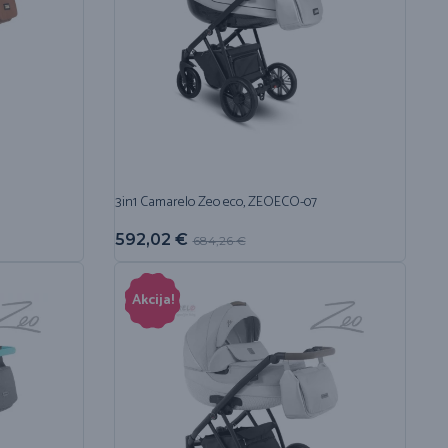
3in1 Camarelo Zeo eco, ZEOECO-07
592,02
€
684,26
€
Akcija!