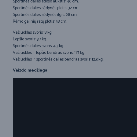
Sportinės dalies atlošo aukštis: 46 cm.
Sportinės dalies sėdynės plotis: 32 cm.
Sportinės dalies sėdynės ilgis: 28 cm.
Rėmo galinių ratų plotis: 58 cm.
Važiuoklės svoris: 8 kg.
Lopšio svoris: 3.7 kg.
Sportinės dalies svoris: 4,3 kg.
Važiuoklės ir lopšio bendras svoris: 11.7 kg.
Važiuoklės ir sportinės dalies bendras svoris: 12,3 kg.
Vaizdo medžiaga: