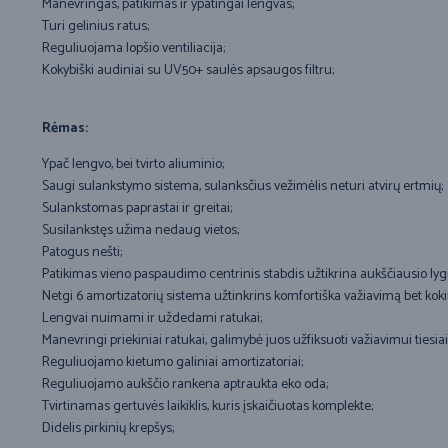
Manevringas, patikimas ir ypatingai lengvas;
Turi gelinius ratus;
Reguliuojama lopšio ventiliacija;
Kokybiški audiniai su UV50+ saulės apsaugos filtru;
Rėmas:
Ypač lengvo, bei tvirto aliuminio;
Saugi sulankstymo sistema, sulanksčius vežimėlis neturi atvirų ertmių;
Sulankstomas paprastai ir greitai;
Susilankstęs užima nedaug vietos;
Patogus nešti;
Patikimas vieno paspaudimo centrinis stabdis užtikrina aukščiausio ly
Netgi 6 amortizatorių sistema užtinkrins komfortiška važiavimą bet kokiu
Lengvai nuimami ir uždedami ratukai;
Manevringi priekiniai ratukai, galimybė juos užfiksuoti važiavimui tiesiai
Reguliuojamo kietumo galiniai amortizatoriai;
Reguliuojamo aukščio rankena aptraukta eko oda;
Tvirtinamas gertuvės laikiklis, kuris įskaičiuotas komplekte;
Didelis pirkinių krepšys;