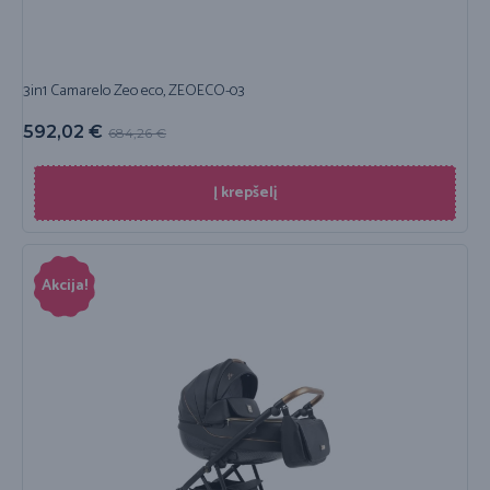
3in1 Camarelo Zeo eco, ZEOECO-03
592,02
€
684,26
€
Į krepšelį
Akcija!