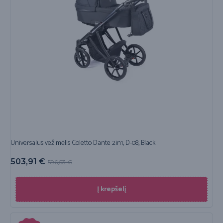
Universalus vežimėlis Coletto Dante 2in1, D-08, Black
503,91
€
596,53
€
Į krepšelį