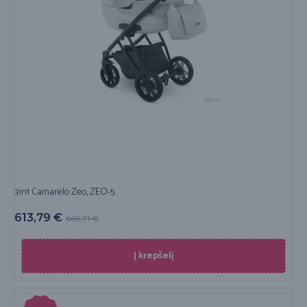
3in1 Camarelo Zeo, ZEO-5
613,79
€
666,71
€
Į krepšelį