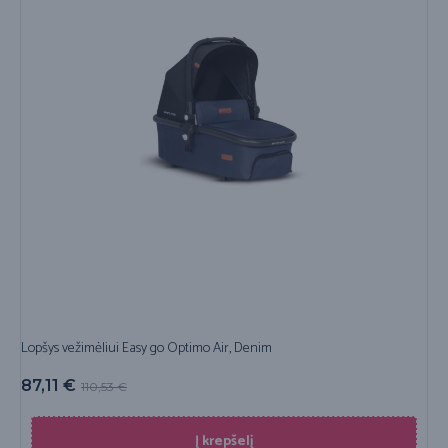
Lopšys vežimėliui Easy go Optimo Air, Denim
87,11
€
110,53
€
Į krepšelį