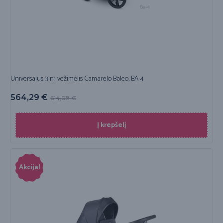
Universalus 3in1 vežimėlis Camarelo Baleo, BA-4
564,29
€
614,08
€
Į krepšelį
Akcija!