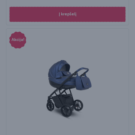
Į krepšelį
Akcija!