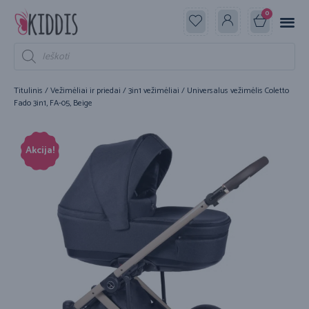
0
Titulinis
/
Vežimėliai ir priedai
/
3in1 vežimėliai
/ Universalus vežimėlis Coletto
Fado 3in1, FA-05, Beige
Akcija!