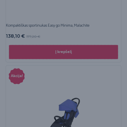
Kompaktiškas sportinukas Easy go Minima, Malachite
138,10
€
177,20
€
Į krepšelį
Akcija!