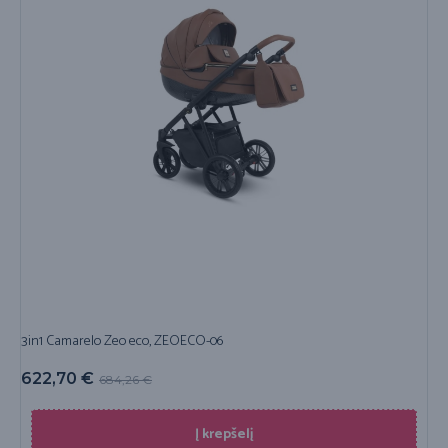
3in1 Camarelo Zeo eco, ZEOECO-06
622,70
€
684,26
€
Į krepšelį