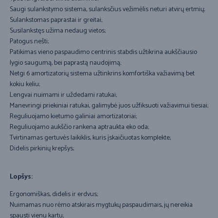
Saugi sulankstymo sistema, sulanksčius vežimėlis neturi atvirų ertmių;
Sulankstomas paprastai ir greitai;
Susilankstęs užima nedaug vietos;
Patogus nešti;
Patikimas vieno paspaudimo centrinis stabdis užtikrina aukščiausio
lygio saugumą, bei paprastą naudojimą;
Netgi 6 amortizatorių sistema užtinkrins komfortiška važiavimą bet
kokiu keliu;
Lengvai nuimami ir uždedami ratukai;
Manevringi priekiniai ratukai, galimybė juos užfiksuoti važiavimui tiesiai;
Reguliuojamo kietumo galiniai amortizatoriai;
Reguliuojamo aukščio rankena aptraukta eko oda;
Tvirtinamas gertuvės laikiklis, kuris įskaičiuotas komplekte;
Didelis pirkinių krepšys;
Lopšys:
Ergonomiškas, didelis ir erdvus;
Nuimamas nuo rėmo atskirais mygtukų paspaudimais, jų nereikia
spausti vienu kartu;