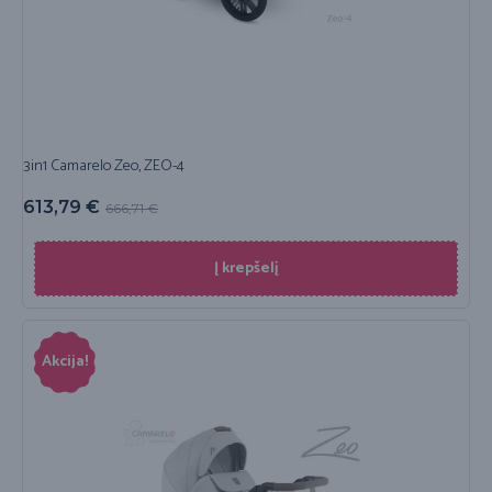
3in1 Camarelo Zeo, ZEO-4
613,79
€
666,71
€
Į krepšelį
Akcija!