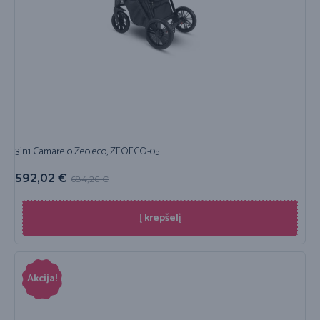
3in1 Camarelo Zeo eco, ZEOECO-05
592,02
€
684,26
€
Į krepšelį
Akcija!