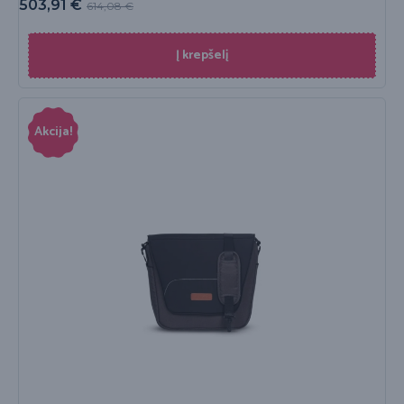
503,91
€
614,08
€
Į krepšelį
Akcija!