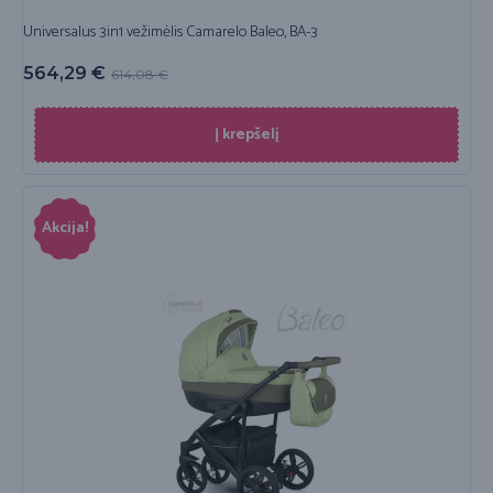
Universalus 3in1 vežimėlis Camarelo Baleo, BA-3
564,29
€
614,08
€
Į krepšelį
Akcija!