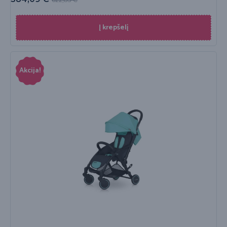
Į krepšelį
Akcija!