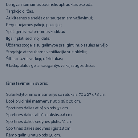
Lengvai nuimamas buomelis aptrauktas eko oda;
Tarpkojo diržas;
Aukštesnės sienelės dar saugesniam važiavimui;
Reguliuojamos pakojų pozicijos;
Ypač geras matomumas kūdikiui;
Ilga ir plati sėdimoji dalis;
Uždaras stogelis su galimybe prailginti nuo saulės ar vėjo;
Stogelyje atitraukiama ventiliacijia su tinkleliu;
Šiltas ir uždaras kojų užklotukas;
5 taškų, platūs gerai saugantys vaiką saugos diržai;
Išmatavimai ir svoris:
Sulankstyto rėmo matmenys su ratukais: 70 x 27 x 58 cm.
Lopšio vidiniai matmenys: 80 x 36 x 20 cm.
Sportinės dalies atlošo plotis: 32 cm.
Sportinės dalies atlošo aukštis: 46 cm.
Sportinės dalies sėdynės plotis: 32 cm.
Sportinės dalies sėdynės ilgis: 28 cm.
Rėmo galinių ratų plotis: 58 cm.