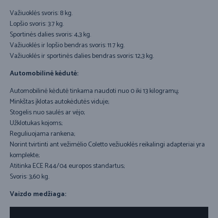
Važiuoklės svoris: 8 kg.
Lopšio svoris: 3.7 kg.
Sportinės dalies svoris: 4,3 kg.
Važiuoklės ir lopšio bendras svoris: 11.7 kg.
Važiuoklės ir sportinės dalies bendras svoris: 12,3 kg.
Automobilinė kėdutė:
Automobilinė kėdutė tinkama naudoti nuo 0 iki 13 kilogramų;
Minkštas įklotas autokėdutės viduje;
Stogelis nuo saulės ar vėjo;
Užklotukas kojoms;
Reguliuojama rankena;
Norint tvirtinti ant vežimėlio Coletto vežiuoklės reikalingi adapteriai yra
komplekte;
Atitinka ECE R44/04 europos standartus;
Svoris: 3,60 kg.
Vaizdo medžiaga: