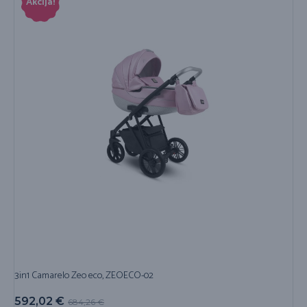
Akcija!
3in1 Camarelo Zeo eco, ZEOECO-02
592,02
€
684,26
€