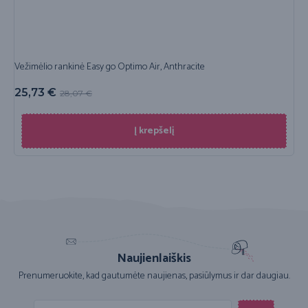
Vežimėlio rankinė Easy go Optimo Air, Anthracite
25,73
€
28,07
€
Į krepšelį
Naujienlaiškis
Prenumeruokite, kad gautumėte naujienas, pasiūlymus ir dar daugiau.