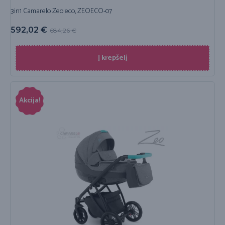
3in1 Camarelo Zeo eco, ZEOECO-07
592,02
€
684,26
€
Į krepšelį
Akcija!