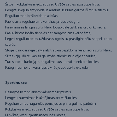
Šiltos ir kokybiškos medžiagos su UV50+ saulės apsaugos filtru;
Lengvai kvėpuojantys vidaus audiniai kuriuos galima išimti skalbimui;
Reguliuojmas lopšio vidaus atlošas;
Papildoma reguliuojama ventiliacija lopšio dugne;
Panoraminis langas su tinkleliu lopšio gale užtikrins oro cirkuliaciją.
Paaukštintos lopšio sienelės dar saugesnioms kelionėms;
Legvai reguliuojamas, uždaras stogelis su prasiilginančiu snapeliu nuo
saulės;
Stogelio nugarinėje dalyje atsitraukia papildoma ventiliacija su tinkleliu;
Šiltas kojų užklotukas su galimybe atlenkti nuo vėjo ar saulės;
Turi supimo funkciją kurią galima sustabdyti atlenkiant kojeles;
Patogi nešimo rankena lopšio viršuje aptraukta eko oda;
Sportinukas:
Galimybė tvirtinti abiem važiavimo kryptimis;
Lengvas nuėmimas ir uždėjimas ant važiuoklės;
Reguliuojamos nugarėlės pozicijos su pilnai gulima padėtimi;
Kokybiškos medžiagos su UV50+ saulės apsaugos filtru;
Minkštas, kvėpuojantis medvilnės įklotas;