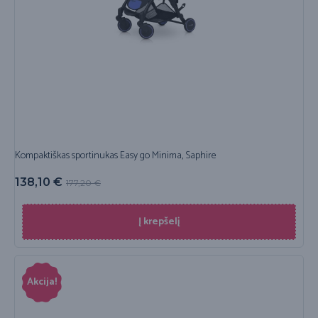
Kompaktiškas sportinukas Easy go Minima, Saphire
138,10
€
177,20
€
Į krepšelį
Akcija!