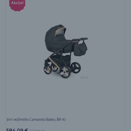
Akcija!
3in1 vežimėlis Camarelo Baleo, BA-10
584,09
€
622,85
€