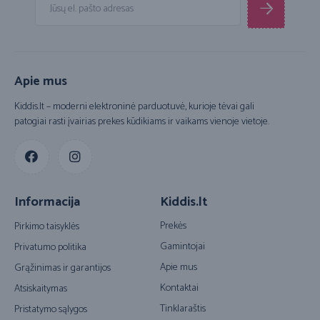
Apie mus
Kiddis.lt – moderni elektroninė parduotuvė, kurioje tėvai gali
patogiai rasti įvairias prekes kūdikiams ir vaikams vienoje vietoje.
Informacija
Kiddis.lt
Prekės
Pirkimo taisyklės
Gamintojai
Privatumo politika
Apie mus
Grąžinimas ir garantijos
Kontaktai
Atsiskaitymas
Tinklaraštis
Pristatymo sąlygos