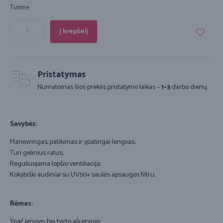
Turime
Į krepšelį
Pristatymas
Numatomas šios prekės pristatymo laikas –
1–3
darbo dienų.
Savybės:
Manevringas, patikimas ir ypatingai lengvas;
Turi gelinius ratus;
Reguliuojama lopšio ventiliacija;
Kokybiški audiniai su UV50+ saulės apsaugos filtru;
Rėmas:
Ypač lengvo, bei tvirto aliuminio;