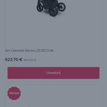
3in1 Camarelo Zeo eco, ZEOECO-06
622,70
€
684,26
€
Į krepšelį
Akcija!