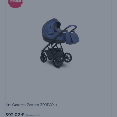
Akcija!
3in1 Camarelo Zeo eco, ZEOECO-03
592,02
€
684,26
€