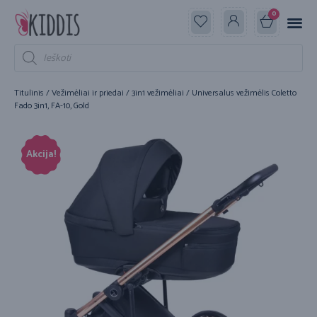
0
Titulinis
/
Vežimėliai ir priedai
/
3in1 vežimėliai
/ Universalus vežimėlis Coletto
Fado 3in1, FA-10, Gold
Akcija!