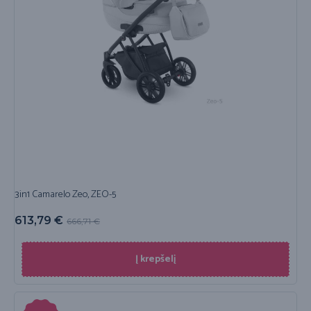
3in1 Camarelo Zeo, ZEO-5
613,79
€
666,71
€
Į krepšelį