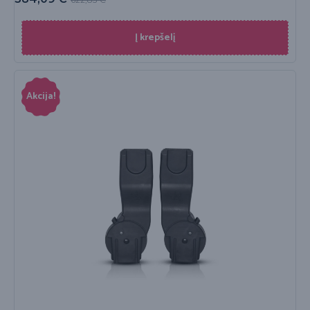
Į krepšelį
Akcija!