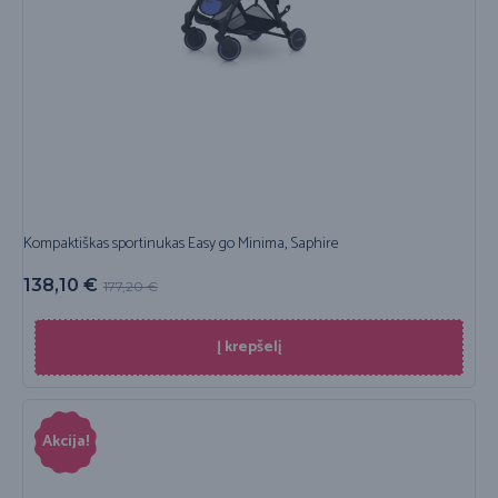
Kompaktiškas sportinukas Easy go Minima, Saphire
138,10
€
177,20
€
Į krepšelį
Akcija!