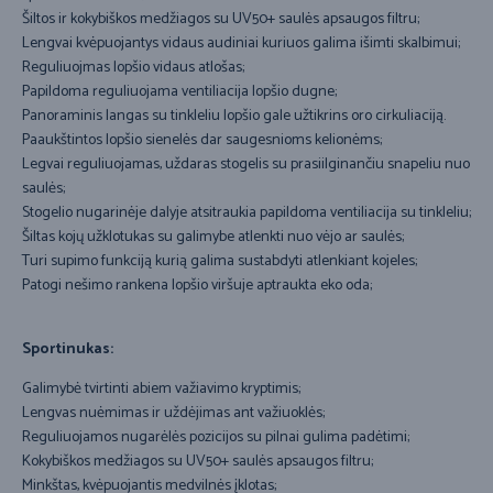
Šiltos ir kokybiškos medžiagos su UV50+ saulės apsaugos filtru;
Lengvai kvėpuojantys vidaus audiniai kuriuos galima išimti skalbimui;
Reguliuojmas lopšio vidaus atlošas;
Papildoma reguliuojama ventiliacija lopšio dugne;
Panoraminis langas su tinkleliu lopšio gale užtikrins oro cirkuliaciją.
Paaukštintos lopšio sienelės dar saugesnioms kelionėms;
Legvai reguliuojamas, uždaras stogelis su prasiilginančiu snapeliu nuo
saulės;
Stogelio nugarinėje dalyje atsitraukia papildoma ventiliacija su tinkleliu;
Šiltas kojų užklotukas su galimybe atlenkti nuo vėjo ar saulės;
Turi supimo funkciją kurią galima sustabdyti atlenkiant kojeles;
Patogi nešimo rankena lopšio viršuje aptraukta eko oda;
Sportinukas:
Galimybė tvirtinti abiem važiavimo kryptimis;
Lengvas nuėmimas ir uždėjimas ant važiuoklės;
Reguliuojamos nugarėlės pozicijos su pilnai gulima padėtimi;
Kokybiškos medžiagos su UV50+ saulės apsaugos filtru;
Minkštas, kvėpuojantis medvilnės įklotas;