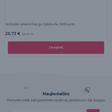
Vežimėlio rankinė Easy go Optimo Air, Anthracite
25,73
€
28,07
€
Į krepšelį
Naujienlaiškis
Prenumeruokite, kad gautumėte naujienas, pasiūlymus ir dar daugiau.