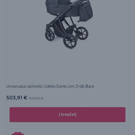
Universalus vežimėlis Coletto Dante 2in1, D-08, Black
503,91
€
596,53
€
Į krepšelį