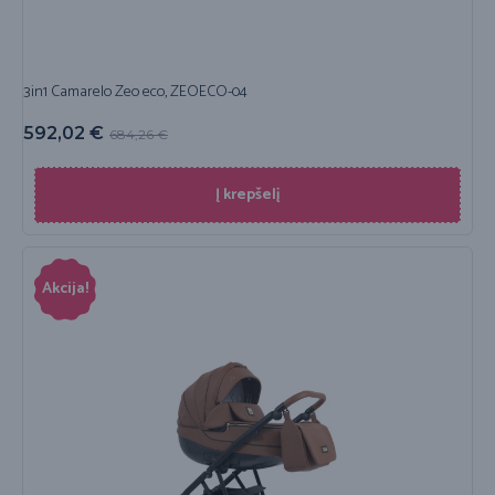
3in1 Camarelo Zeo eco, ZEOECO-04
592,02
€
684,26
€
Į krepšelį
Akcija!