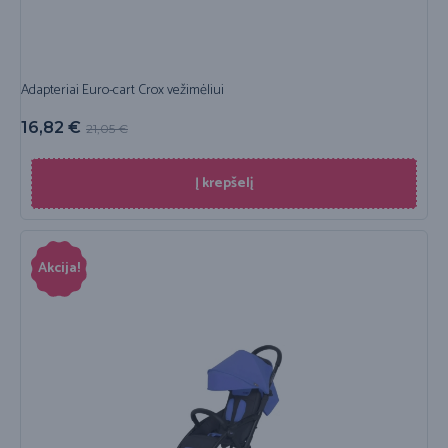
Adapteriai Euro-cart Crox vežimėliui
16,82
€
21,05
€
Į krepšelį
Akcija!