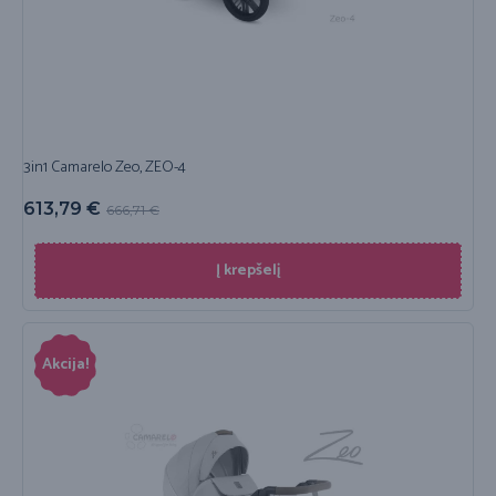
3in1 Camarelo Zeo, ZEO-4
613,79
€
666,71
€
Į krepšelį
Akcija!