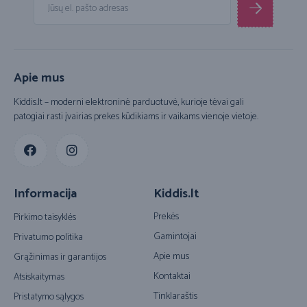
Apie mus
Kiddis.lt – moderni elektroninė parduotuvė, kurioje tėvai gali
patogiai rasti įvairias prekes kūdikiams ir vaikams vienoje vietoje.
Informacija
Kiddis.lt
Prekės
Pirkimo taisyklės
Gamintojai
Privatumo politika
Apie mus
Grąžinimas ir garantijos
Kontaktai
Atsiskaitymas
Tinklaraštis
Pristatymo sąlygos