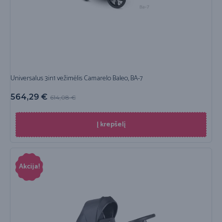
Universalus 3in1 vežimėlis Camarelo Baleo, BA-7
564,29
€
614,08
€
Į krepšelį
Akcija!