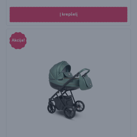
Į krepšelį
Akcija!