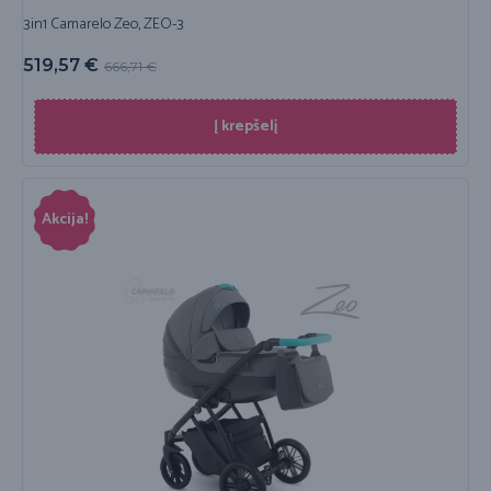
3in1 Camarelo Zeo, ZEO-3
519,57
€
666,71
€
Į krepšelį
Akcija!