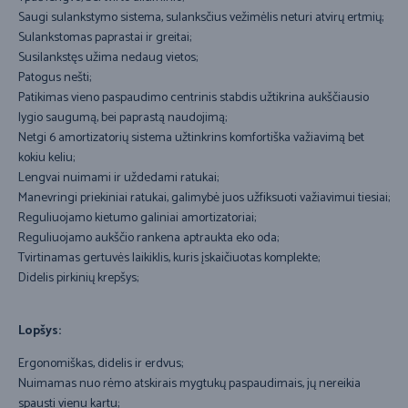
Saugi sulankstymo sistema, sulanksčius vežimėlis neturi atvirų ertmių;
Sulankstomas paprastai ir greitai;
Susilankstęs užima nedaug vietos;
Patogus nešti;
Patikimas vieno paspaudimo centrinis stabdis užtikrina aukščiausio
lygio saugumą, bei paprastą naudojimą;
Netgi 6 amortizatorių sistema užtinkrins komfortiška važiavimą bet
kokiu keliu;
Lengvai nuimami ir uždedami ratukai;
Manevringi priekiniai ratukai, galimybė juos užfiksuoti važiavimui tiesiai;
Reguliuojamo kietumo galiniai amortizatoriai;
Reguliuojamo aukščio rankena aptraukta eko oda;
Tvirtinamas gertuvės laikiklis, kuris įskaičiuotas komplekte;
Didelis pirkinių krepšys;
Lopšys:
Ergonomiškas, didelis ir erdvus;
Nuimamas nuo rėmo atskirais mygtukų paspaudimais, jų nereikia
spausti vienu kartu;