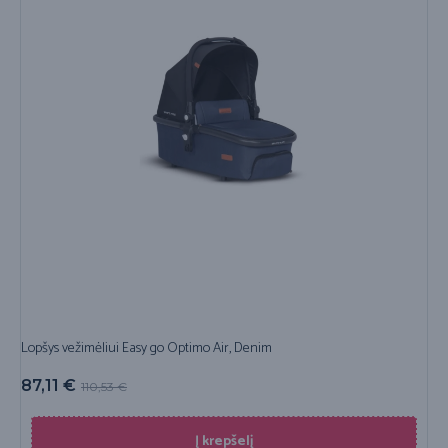
Lopšys vežimėliui Easy go Optimo Air, Denim
87,11
€
110,53
€
Į krepšelį