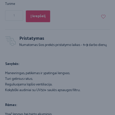
Turime
Į krepšelį
Pristatymas
Numatomas šios prekės pristatymo laikas –
1–3
darbo dienų.
Savybės:
Manevringas, patikimas ir ypatingai lengvas;
Turi gelinius ratus;
Reguliuojama lopšio ventiliacija;
Kokybiški audiniai su UV50+ saulės apsaugos filtru;
Rėmas:
Ypač lengvo, bei tvirto aliuminio;