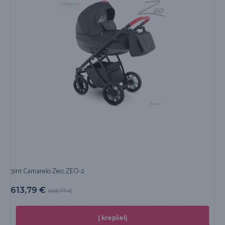
3in1 Camarelo Zeo, ZEO-2
613,79
€
666,71
€
Į krepšelį