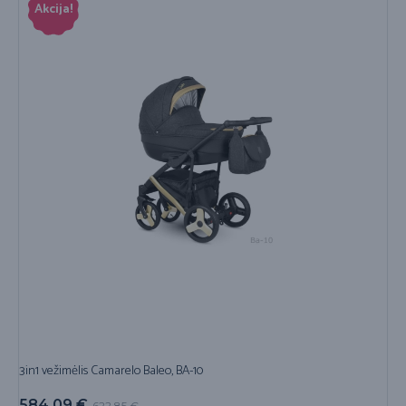
Akcija!
3in1 vežimėlis Camarelo Baleo, BA-10
584,09
€
622,85
€