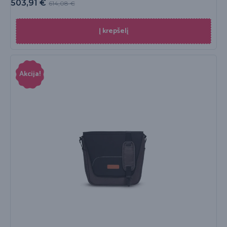
503,91
€
614,08
€
Į krepšelį
Akcija!