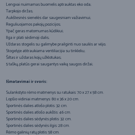
Lengvai nuimamas buomelis aptrauktas eko oda;
Tarpkojo diržas;
Aukštesnės sienelės dar saugesniam važiavimui;
Reguliuojamos pakojų pozicijos;
Ypač geras matomumas kūdikiui;
Ilga ir plati sėdimoji dalis;
Uždaras stogelis su galimybe prailginti nuo saulės ar vėjo;
Stogelyje atitraukiama ventiliacijia su tinkleliu;
Šiltas ir uždaras kojų užklotukas;
5 taškų, platūs gerai saugantys vaiką saugos diržai;
Išmatavimai ir svoris:
Sulankstyto rėmo matmenys su ratukais: 70 x 27 x 58 cm.
Lopšio vidiniai matmenys: 80 x 36 x 20 cm.
Sportinės dalies atlošo plotis: 32 cm.
Sportinės dalies atlošo aukštis: 46 cm.
Sportinės dalies sėdynės plotis: 32 cm.
Sportinės dalies sėdynės ilgis: 28 cm.
Rėmo galinių ratų plotis: 58 cm.