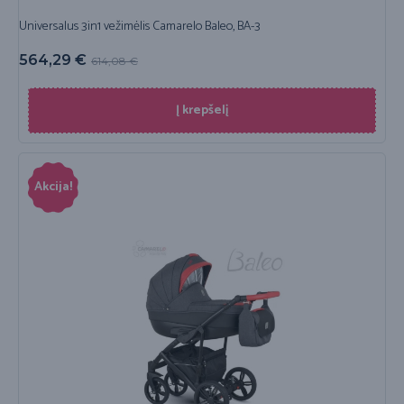
Universalus 3in1 vežimėlis Camarelo Baleo, BA-3
564,29
€
614,08
€
Į krepšelį
Akcija!