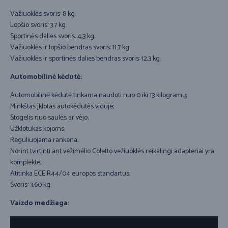
Važiuoklės svoris: 8 kg.
Lopšio svoris: 3.7 kg.
Sportinės dalies svoris: 4,3 kg.
Važiuoklės ir lopšio bendras svoris: 11.7 kg.
Važiuoklės ir sportinės dalies bendras svoris: 12,3 kg.
Automobilinė kėdutė:
Automobilinė kėdutė tinkama naudoti nuo 0 iki 13 kilogramų;
Minkštas įklotas autokėdutės viduje;
Stogelis nuo saulės ar vėjo;
Užklotukas kojoms;
Reguliuojama rankena;
Norint tvirtinti ant vežimėlio Coletto vežiuoklės reikalingi adapteriai yra
komplekte;
Atitinka ECE R44/04 europos standartus;
Svoris: 3,60 kg.
Vaizdo medžiaga: