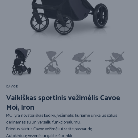
CAVOE
Vaikiškas sportinis vežimėlis Cavoe
Moi, Iron
MOI yra novatoriškas kūdikių vežimėlis, kuriame unikalus stilius
derinamas su universaliu funkcionalumu.
Priedus skirtus Cavoe vežimėliui rasite paspaudę
Autokėdutę vežimėliui galite išsirinkti