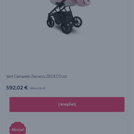
3in1 Camarelo Zeo eco, ZEOECO-02
592,02
€
684,26
€
Į krepšelį
Akcija!