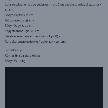
Sulankstytas rėmas be sėdynės ir ratų (ilgis x plotis x aukštis): 22 x 42 x
69 cm,
Sėdynės plotis: 31 cm,
Atlošo aukštis: 45 cm,
Sėdynės gylis: 22 cm,
Kojų atramos ilgis: 20 cm,
Bendras miegamojo paviršiaus ilgis: 87 cm,
Rato skersmuo (priekyje / gale): 17,5 / 24 cm.
SVORIS (kg):
Rėmas tik su ratais: 6.5 kg,
Sėdynės: 3.8 kg.