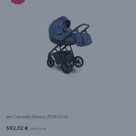
3in1 Camarelo Zeo eco, ZEOECO-03
592,02
€
684,26
€