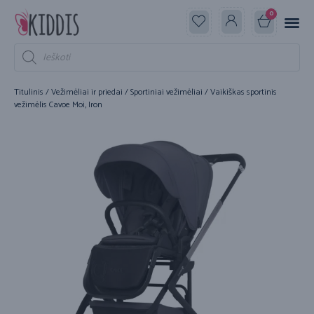
0
Titulinis
/
Vežimėliai ir priedai
/
Sportiniai vežimėliai
/ Vaikiškas sportinis
vežimėlis Cavoe Moi, Iron