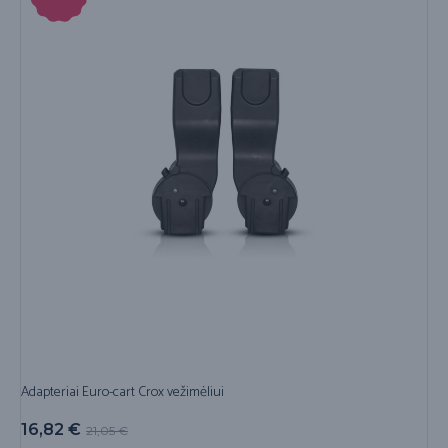
Adapteriai Euro-cart Crox vežimėliui
16,82
€
21,05
€