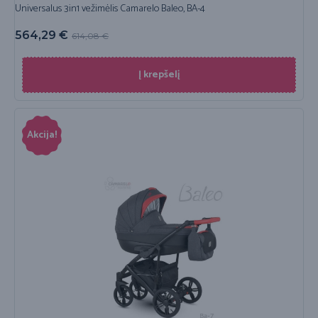
Universalus 3in1 vežimėlis Camarelo Baleo, BA-4
564,29
€
614,08
€
Į krepšelį
Akcija!