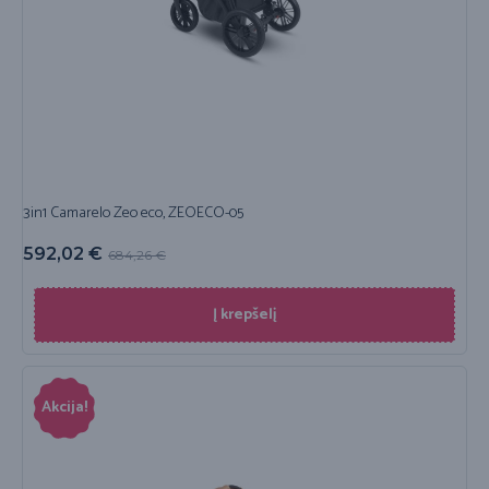
3in1 Camarelo Zeo eco, ZEOECO-05
592,02
€
684,26
€
Į krepšelį
Akcija!