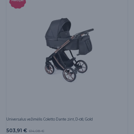
Akcija!
Universalus vežimėlis Coletto Dante 2in1, D-08, Gold
503,91
€
614,08
€