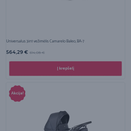
Universalus 3in1 vežimėlis Camarelo Baleo, BA-7
564,29
€
614,08
€
Į krepšelį
Akcija!