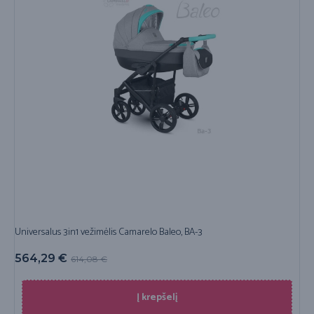
Universalus 3in1 vežimėlis Camarelo Baleo, BA-3
564,29
€
614,08
€
Į krepšelį