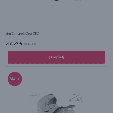
3in1 Camarelo Zeo, ZEO-3
519,57
€
666,71
€
Į krepšelį
Akcija!