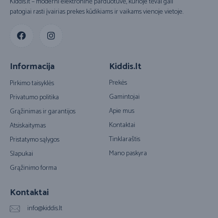
Kiddis.lt – moderni elektroninė parduotuvė, kurioje tėvai gali
patogiai rasti įvairias prekes kūdikiams ir vaikams vienoje vietoje.
Informacija
Kiddis.lt
Prekės
Pirkimo taisyklės
Gamintojai
Privatumo politika
Apie mus
Grąžinimas ir garantijos
Kontaktai
Atsiskaitymas
Tinklaraštis
Pristatymo sąlygos
Mano paskyra
Slapukai
Grąžinimo forma
Kontaktai
info@kiddis.lt