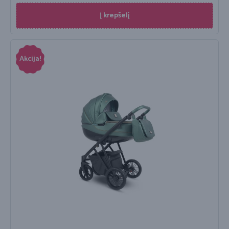
Į krepšelį
Akcija!