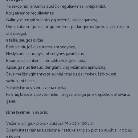
Teleskopinis rankenos aukščio reguliavimas (kreipiantis),
Kojų atramos reguliavimas,
Galimybė tempti sulankstytą vežimėlį kaip lagaminą,
Dideli ratai su guoliais ir guminėmis padangomis (puikus sukibimas ir
ant sniego),
5 taškų saugos diržai,
Redukcinių įdėklų sistema ant sėdynės,
Neslystantis audinys ant sėdynės paviršiaus,
Buomelis ir rankena aptraukti ekologiška oda,
Apsauga nuo lietaus, dengianti visą vežimėlio apmušalą,
Savaime išsilyginantys priekiniai ratai su galimybe užsiblokuoti
važiuojant tiesiai,
Sulankstymo sistema viena ranka,
Pirkinių krepšelis po vežimėliu (lengva prieiga prie krepšelio dėl atvarto
gale).
Išmatavimai ir svoris:
Vežimėlis (ilgis x plotis x aukštis): 95 x 42 x 100 cm,
Sulankstytas rėmas su sėdyne ir ratukais (ilgis x plotis x aukštis): 40 x 52
x 69 cm,