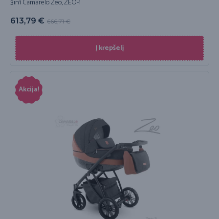
3in1 Camarelo Zeo, ZEO-1
613,79
€
666,71
€
Į krepšelį
Akcija!