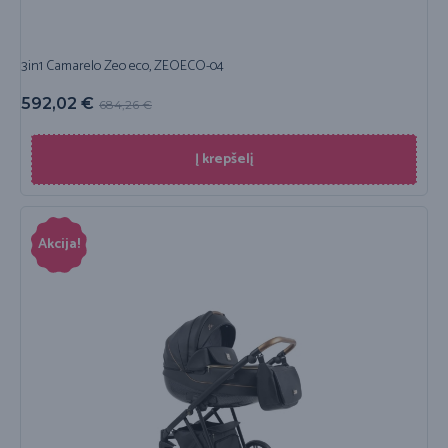
3in1 Camarelo Zeo eco, ZEOECO-04
592,02
€
684,26
€
Į krepšelį
Akcija!