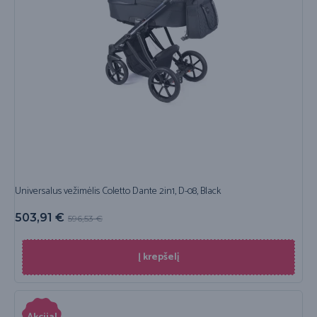
Universalus vežimėlis Coletto Dante 2in1, D-08, Black
503,91
€
596,53
€
Į krepšelį