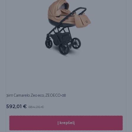
3in1 Camarelo Zeo eco, ZEOECO-08
592,01
€
684,26
€
Į krepšelį