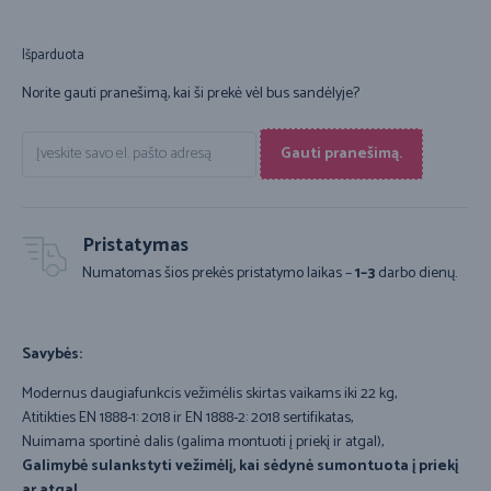
Išparduota
Norite gauti pranešimą, kai ši prekė vėl bus sandėlyje?
Gauti pranešimą.
Pristatymas
Numatomas šios prekės pristatymo laikas –
1–3
darbo dienų.
Savybės:
Modernus daugiafunkcis vežimėlis skirtas vaikams iki 22 kg,
Atitikties EN 1888-1: 2018 ir EN 1888-2: 2018 sertifikatas,
Nuimama sportinė dalis (galima montuoti į priekį ir atgal),
Galimybė sulankstyti vežimėlį, kai sėdynė sumontuota į priekį
ar atgal
,