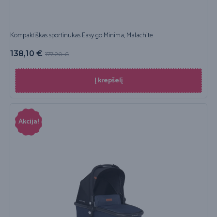
Kompaktiškas sportinukas Easy go Minima, Malachite
138,10
€
177,20
€
Į krepšelį
Akcija!