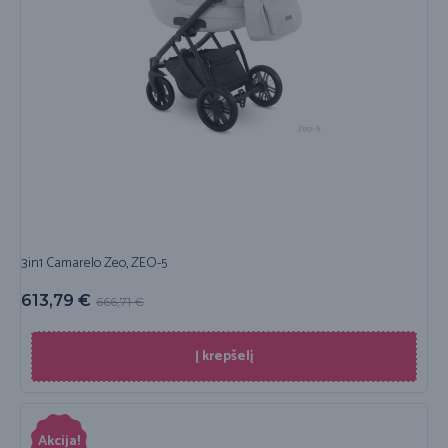
3in1 Camarelo Zeo, ZEO-5
613,79
€
666,71
€
Į krepšelį
Akcija!