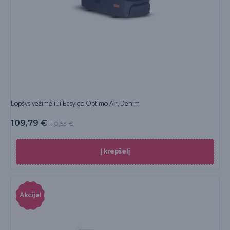
Lopšys vežimėliui Easy go Optimo Air, Denim
109,79
€
110,53
€
Į krepšelį
Akcija!