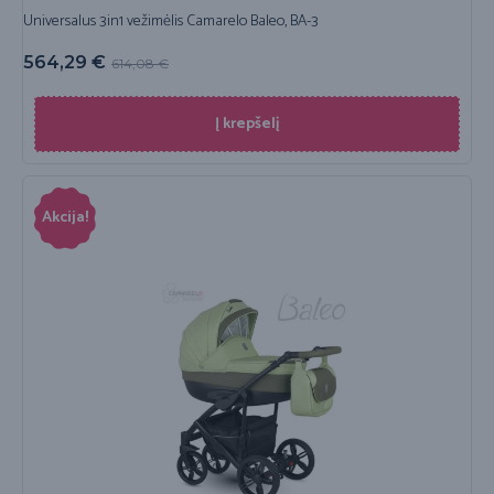
Universalus 3in1 vežimėlis Camarelo Baleo, BA-3
564,29
€
614,08
€
Į krepšelį
Akcija!