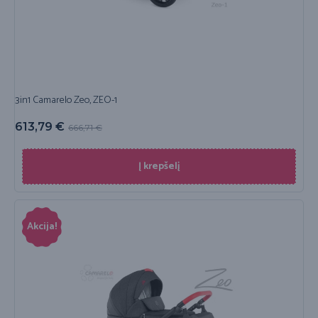
3in1 Camarelo Zeo, ZEO-1
613,79
€
666,71
€
Į krepšelį
Akcija!