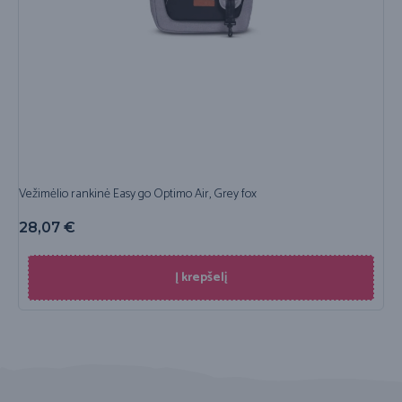
Vežimėlio rankinė Easy go Optimo Air, Grey fox
28,07
€
Į krepšelį