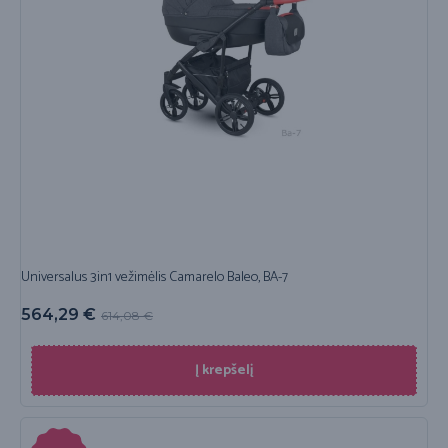
Universalus 3in1 vežimėlis Camarelo Baleo, BA-7
564,29
€
614,08
€
Į krepšelį