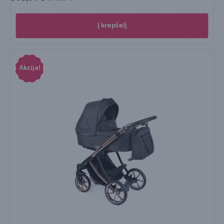
Į krepšelį
Akcija!