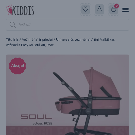
0
Titulinis
/
Vežimėliai ir priedai
/
Universalūs vežimėliai
/ 1in1 Vaikiškas
vežimėlis Easy Go Soul Air, Rose
Akcija!