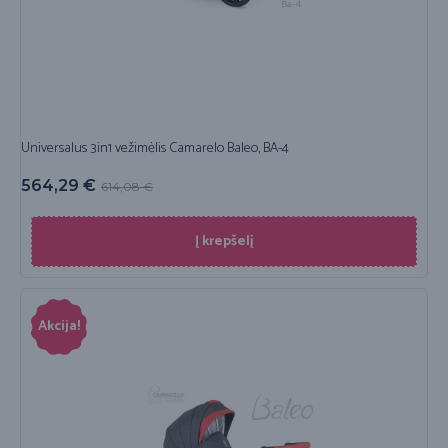
Universalus 3in1 vežimėlis Camarelo Baleo, BA-4
564,29
€
614,08
€
Į krepšelį
Akcija!