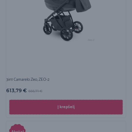
3in1 Camarelo Zeo, ZEO-2
613,79
€
666,71
€
Į krepšelį