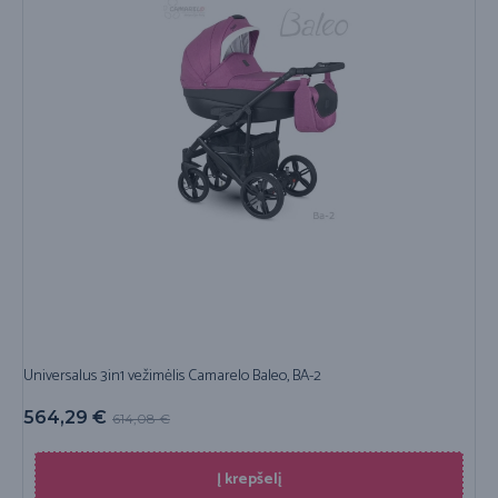
Universalus 3in1 vežimėlis Camarelo Baleo, BA-2
564,29
€
614,08
€
Į krepšelį