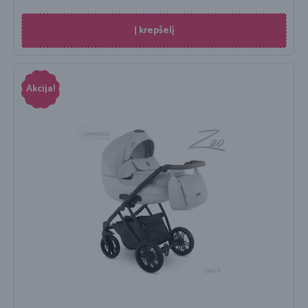
Į krepšelį
Akcija!