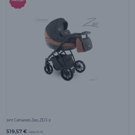
Akcija!
3in1 Camarelo Zeo, ZEO-3
519,57
€
666,71
€