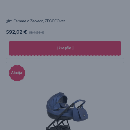
3in1 Camarelo Zeo eco, ZEOECO-02
592,02
€
684,26
€
Į krepšelį
Akcija!