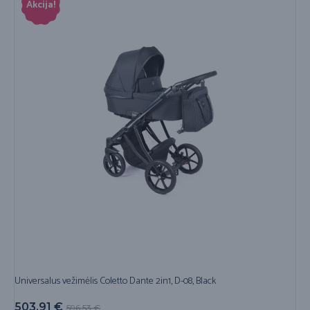
Akcija!
Universalus vežimėlis Coletto Dante 2in1, D-08, Black
503,91
€
596,53
€