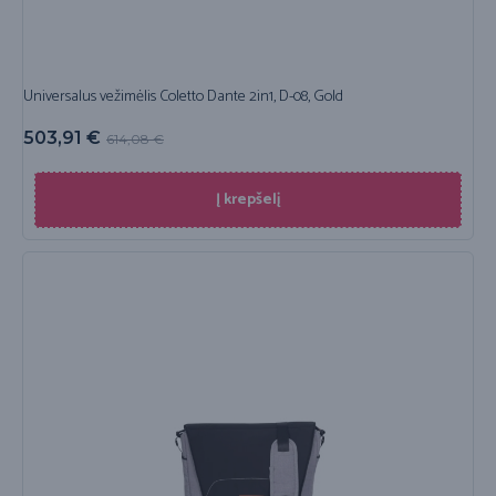
Universalus vežimėlis Coletto Dante 2in1, D-08, Gold
503,91
€
614,08
€
Į krepšelį