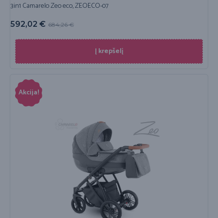
3in1 Camarelo Zeo eco, ZEOECO-07
592,02
€
684,26
€
Į krepšelį
Akcija!