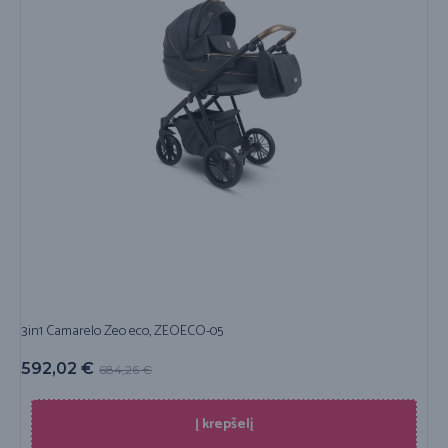
3in1 Camarelo Zeo eco, ZEOECO-05
592,02
€
684,26
€
Į krepšelį