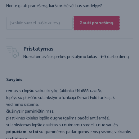
Norite gauti pranešimą, kai ši prekė vėl bus sandėlyje?
Gauti pranešimą.
Pristatymas
Numatomas šios prekės pristatymo laikas –
1–3
darbo dienų.
Savybės:
rėmas su lopšiu vaikui iki 9 kg (atitinka EN 1888-1:2018),
lopšys su plokščio sulankstymo funkcija (Smart Fold funkcija),
vėdinimo sistema,
čiužinys ir paminkštinimas,
plastikinės kojelės lopšio dugne (galima padėti ant žemės),
sulankstomas lopšio gaubtas su nuimamu stogeliu nuo saulės,
pripučiami ratai
su guminėmis padangomis ir visą sezoną veikiantis
protektorius,