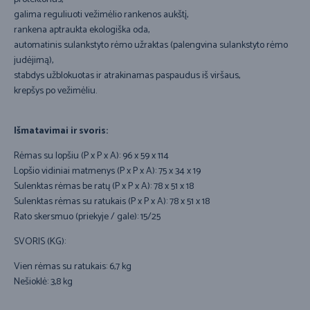
galima reguliuoti vežimėlio rankenos aukštį,
rankena aptraukta ekologiška oda,
automatinis sulankstyto rėmo užraktas (palengvina sulankstyto rėmo
judėjimą),
stabdys užblokuotas ir atrakinamas paspaudus iš viršaus,
krepšys po vežimėliu.
Išmatavimai ir svoris:
Rėmas su lopšiu (P x P x A): 96 x 59 x 114
Lopšio vidiniai matmenys (P x P x A): 75 x 34 x 19
Sulenktas rėmas be ratų (P x P x A): 78 x 51 x 18
Sulenktas rėmas su ratukais (P x P x A): 78 x 51 x 18
Rato skersmuo (priekyje / gale): 15/25
SVORIS (KG):
Vien rėmas su ratukais: 6,7 kg
Nešioklė: 3,8 kg