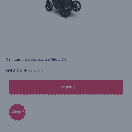
3in1 Camarelo Zeo eco, ZEOECO-03
592,02
€
684,26
€
Į krepšelį
Akcija!