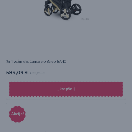
3in1 vežimėlis Camarelo Baleo, BA-10
584,09
€
622,85
€
Į krepšelį
Akcija!