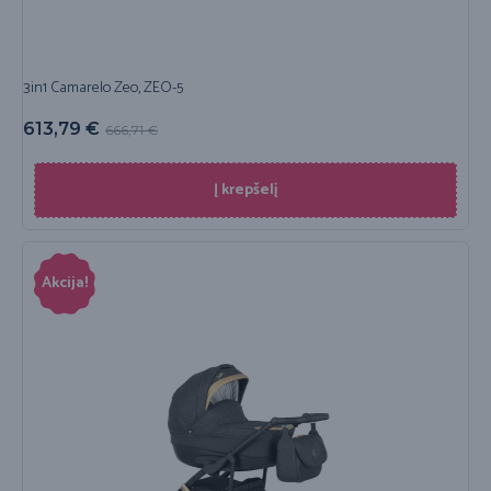
3in1 Camarelo Zeo, ZEO-5
613,79
€
666,71
€
Į krepšelį
Akcija!