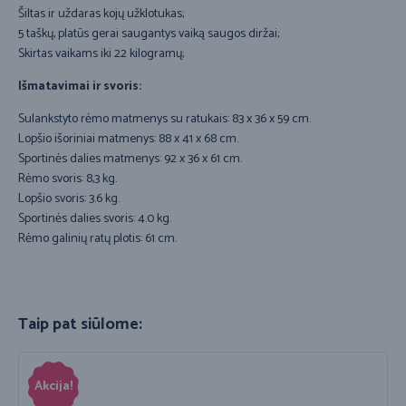
Šiltas ir uždaras kojų užklotukas;
5 taškų, platūs gerai saugantys vaiką saugos diržai;
Skirtas vaikams iki 22 kilogramų;
Išmatavimai ir svoris:
Sulankstyto rėmo matmenys su ratukais: 83 x 36 x 59 cm.
Lopšio išoriniai matmenys: 88 x 41 x 68 cm.
Sportinės dalies matmenys: 92 x 36 x 61 cm.
Rėmo svoris: 8,3 kg.
Lopšio svoris: 3.6 kg.
Sportinės dalies svoris: 4.0 kg.
Rėmo galinių ratų plotis: 61 cm.
Taip pat siūlome:
Akcija!