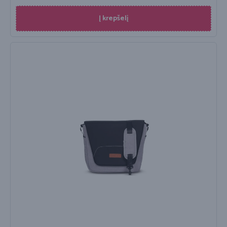
Į krepšelį