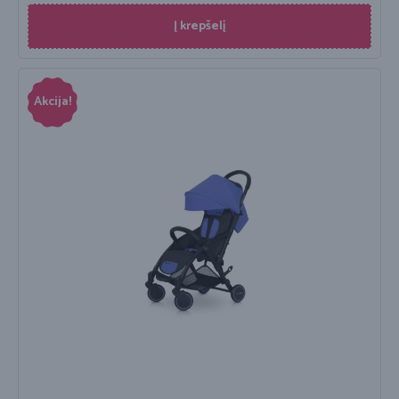
Į krepšelį
Akcija!