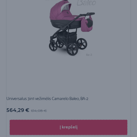
Universalus 3in1 vežimėlis Camarelo Baleo, BA-2
564,29
€
614,08
€
Į krepšelį