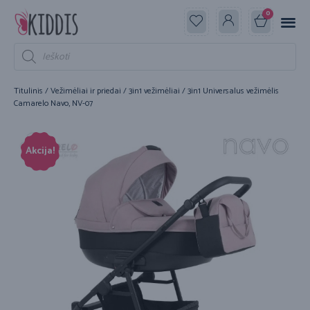
0
Titulinis
/
Vežimėliai ir priedai
/
3in1 vežimėliai
/ 3in1 Universalus vežimėlis
Camarelo Navo, NV-07
Akcija!