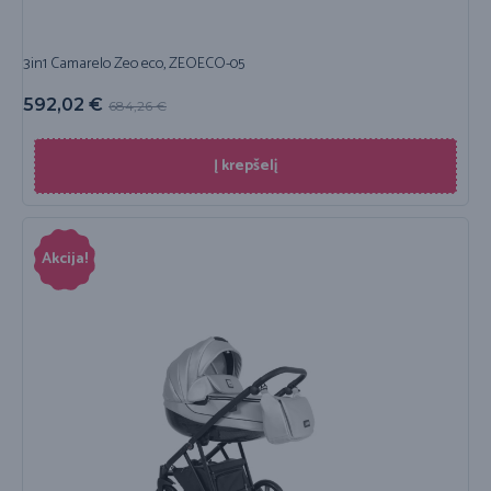
3in1 Camarelo Zeo eco, ZEOECO-05
592,02
€
684,26
€
Į krepšelį
Akcija!