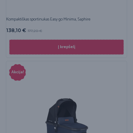
Kompaktiškas sportinukas Easy go Minima, Saphire
138,10
€
177,20
€
Į krepšelį
Akcija!