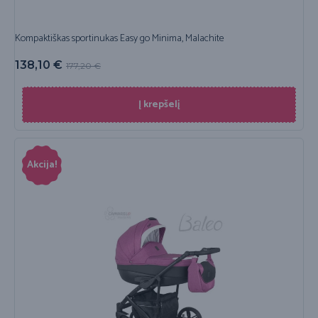
Kompaktiškas sportinukas Easy go Minima, Malachite
138,10
€
177,20
€
Į krepšelį
Akcija!