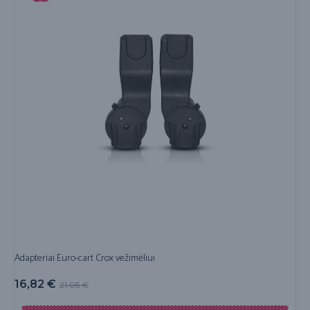
Adapteriai Euro-cart Crox vežimėliui
16,82
€
21,05
€