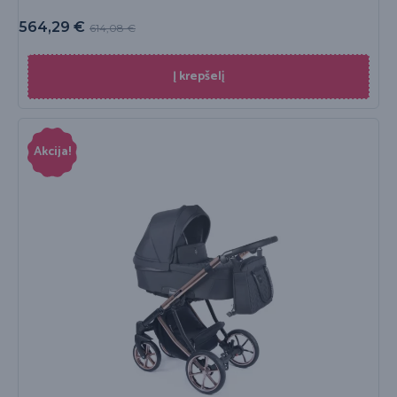
564,29
€
614,08
€
Į krepšelį
Akcija!