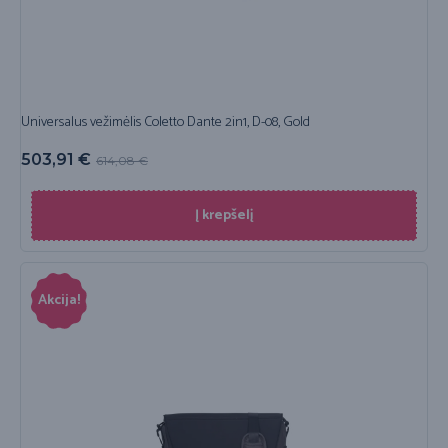
Universalus vežimėlis Coletto Dante 2in1, D-08, Gold
503,91
€
614,08
€
Į krepšelį
Akcija!