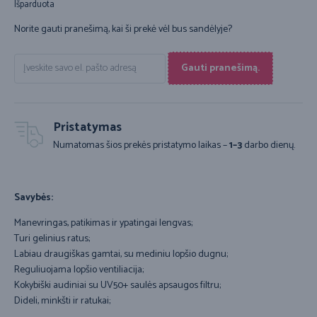
Išparduota
Norite gauti pranešimą, kai ši prekė vėl bus sandėlyje?
Gauti pranešimą.
Pristatymas
Numatomas šios prekės pristatymo laikas –
1–3
darbo dienų.
Savybės:
Manevringas, patikimas ir ypatingai lengvas;
Turi gelinius ratus;
Labiau draugiškas gamtai, su mediniu lopšio dugnu;
Reguliuojama lopšio ventiliacija;
Kokybiški audiniai su UV50+ saulės apsaugos filtru;
Dideli, minkšti ir ratukai;