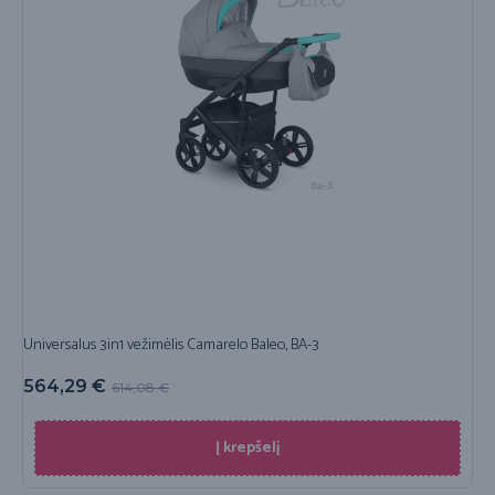
Universalus 3in1 vežimėlis Camarelo Baleo, BA-3
564,29
€
614,08
€
Į krepšelį