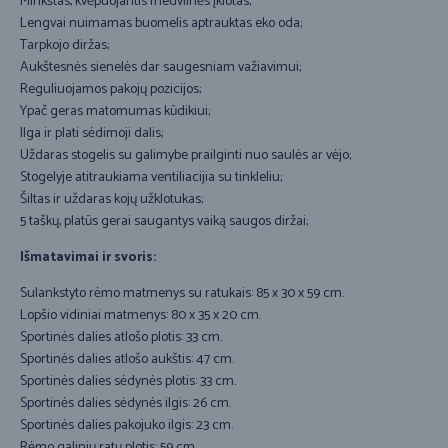
Minkštas, kvėpuojantis medvilnės įklotas;
Lengvai nuimamas buomelis aptrauktas eko oda;
Tarpkojo diržas;
Aukštesnės sienelės dar saugesniam važiavimui;
Reguliuojamos pakojų pozicijos;
Ypač geras matomumas kūdikiui;
Ilga ir plati sėdimoji dalis;
Uždaras stogelis su galimybe prailginti nuo saulės ar vėjo;
Stogelyje atitraukiama ventiliacijia su tinkleliu;
Šiltas ir uždaras kojų užklotukas;
5 taškų, platūs gerai saugantys vaiką saugos diržai;
Išmatavimai ir svoris:
Sulankstyto rėmo matmenys su ratukais: 85 x 30 x 59 cm.
Lopšio vidiniai matmenys: 80 x 35 x 20 cm.
Sportinės dalies atlošo plotis: 33 cm.
Sportinės dalies atlošo aukštis: 47 cm.
Sportinės dalies sėdynės plotis: 33 cm.
Sportinės dalies sėdynės ilgis: 26 cm.
Sportinės dalies pakojuko ilgis: 23 cm.
Rėmo galinių ratų plotis: 59 cm.