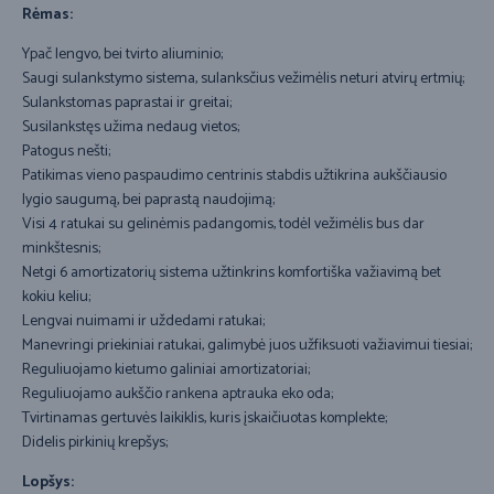
Rėmas:
Ypač lengvo, bei tvirto aliuminio;
Saugi sulankstymo sistema, sulanksčius vežimėlis neturi atvirų ertmių;
Sulankstomas paprastai ir greitai;
Susilankstęs užima nedaug vietos;
Patogus nešti;
Patikimas vieno paspaudimo centrinis stabdis užtikrina aukščiausio
lygio saugumą, bei paprastą naudojimą;
Visi 4 ratukai su gelinėmis padangomis, todėl vežimėlis bus dar
minkštesnis;
Netgi 6 amortizatorių sistema užtinkrins komfortiška važiavimą bet
kokiu keliu;
Lengvai nuimami ir uždedami ratukai;
Manevringi priekiniai ratukai, galimybė juos užfiksuoti važiavimui tiesiai;
Reguliuojamo kietumo galiniai amortizatoriai;
Reguliuojamo aukščio rankena aptrauka eko oda;
Tvirtinamas gertuvės laikiklis, kuris įskaičiuotas komplekte;
Didelis pirkinių krepšys;
Lopšys: