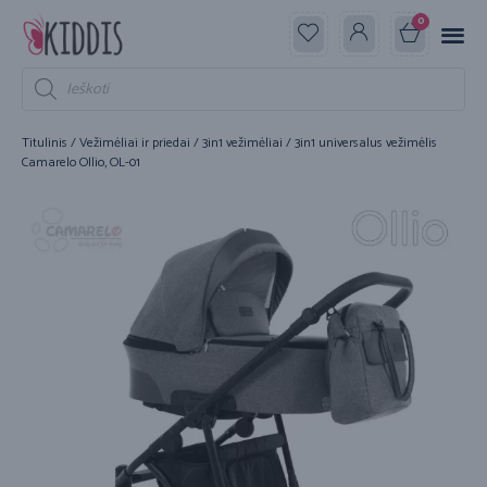
0
Titulinis
/
Vežimėliai ir priedai
/
3in1 vežimėliai
/ 3in1 universalus vežimėlis
Camarelo Ollio, OL-01