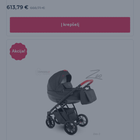
613,79
€
666,71
€
Į krepšelį
Akcija!