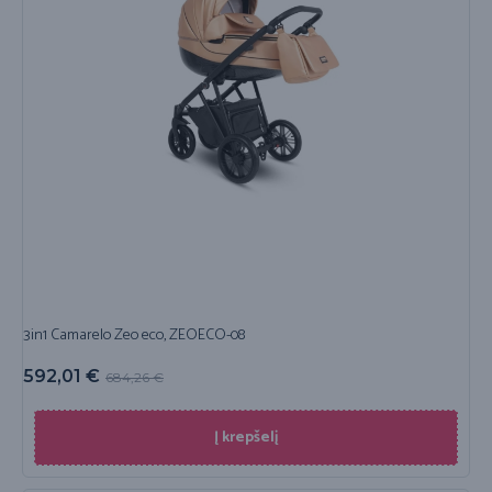
3in1 Camarelo Zeo eco, ZEOECO-08
592,01
€
684,26
€
Į krepšelį