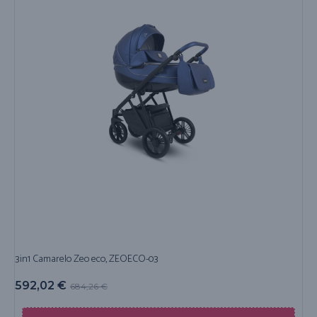
3in1 Camarelo Zeo eco, ZEOECO-03
592,02
€
684,26
€