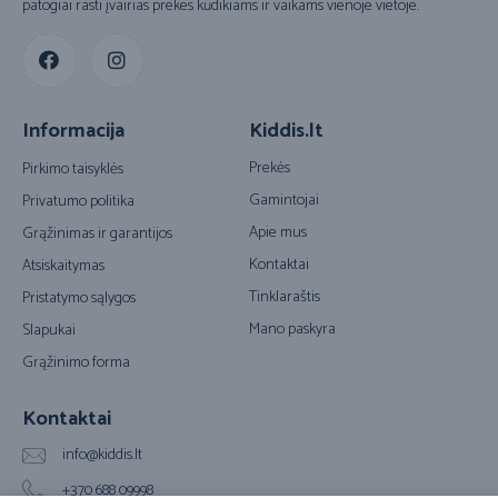
patogiai rasti įvairias prekes kūdikiams ir vaikams vienoje vietoje.
Informacija
Kiddis.lt
Prekės
Pirkimo taisyklės
Gamintojai
Privatumo politika
Apie mus
Grąžinimas ir garantijos
Kontaktai
Atsiskaitymas
Tinklaraštis
Pristatymo sąlygos
Mano paskyra
Slapukai
Grąžinimo forma
Kontaktai
info@kiddis.lt
+370 688 09998