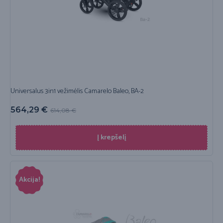
Universalus 3in1 vežimėlis Camarelo Baleo, BA-2
564,29
€
614,08
€
Į krepšelį
Akcija!