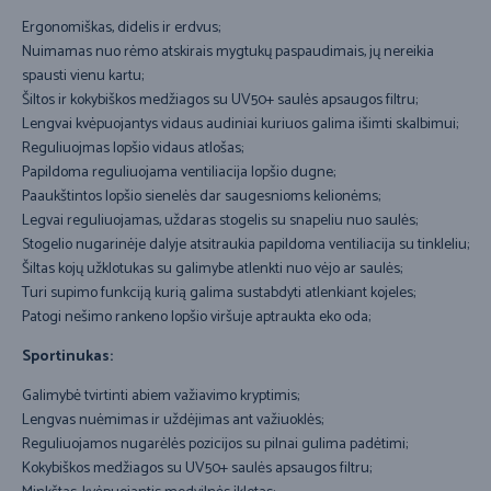
Ergonomiškas, didelis ir erdvus;
Nuimamas nuo rėmo atskirais mygtukų paspaudimais, jų nereikia
spausti vienu kartu;
Šiltos ir kokybiškos medžiagos su UV50+ saulės apsaugos filtru;
Lengvai kvėpuojantys vidaus audiniai kuriuos galima išimti skalbimui;
Reguliuojmas lopšio vidaus atlošas;
Papildoma reguliuojama ventiliacija lopšio dugne;
Paaukštintos lopšio sienelės dar saugesnioms kelionėms;
Legvai reguliuojamas, uždaras stogelis su snapeliu nuo saulės;
Stogelio nugarinėje dalyje atsitraukia papildoma ventiliacija su tinkleliu;
Šiltas kojų užklotukas su galimybe atlenkti nuo vėjo ar saulės;
Turi supimo funkciją kurią galima sustabdyti atlenkiant kojeles;
Patogi nešimo rankeno lopšio viršuje aptraukta eko oda;
Sportinukas:
Galimybė tvirtinti abiem važiavimo kryptimis;
Lengvas nuėmimas ir uždėjimas ant važiuoklės;
Reguliuojamos nugarėlės pozicijos su pilnai gulima padėtimi;
Kokybiškos medžiagos su UV50+ saulės apsaugos filtru;