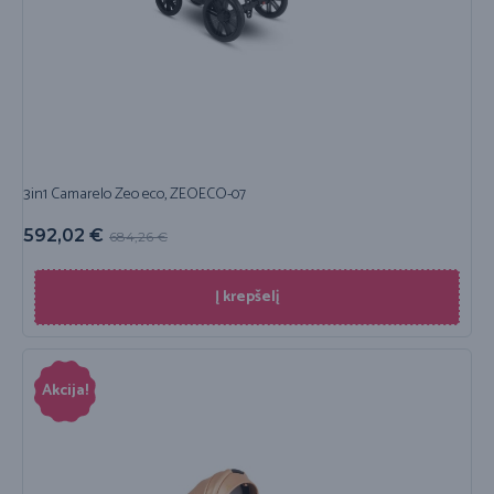
3in1 Camarelo Zeo eco, ZEOECO-07
592,02
€
684,26
€
Į krepšelį
Akcija!