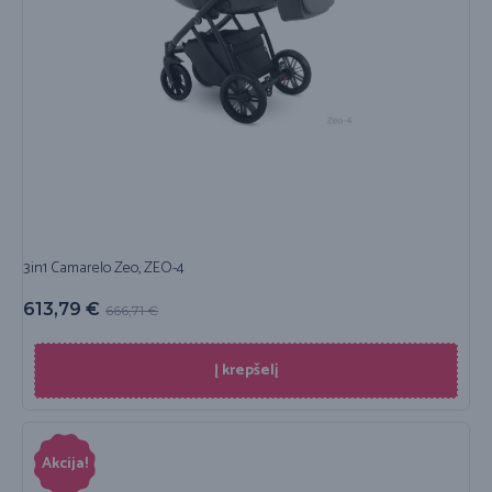
3in1 Camarelo Zeo, ZEO-4
613,79
€
666,71
€
Į krepšelį
Akcija!