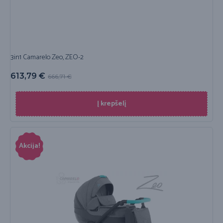
3in1 Camarelo Zeo, ZEO-2
613,79
€
666,71
€
Į krepšelį
Akcija!