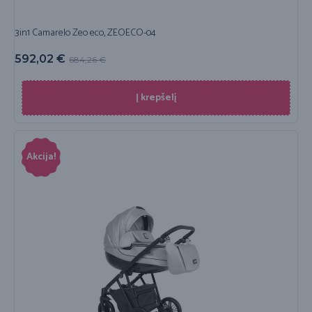
3in1 Camarelo Zeo eco, ZEOECO-04
592,02
€
684,26
€
Į krepšelį
Akcija!