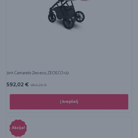
3in1 Camarelo Zeo eco, ZEOECO-02
592,02
€
684,26
€
Į krepšelį
Akcija!