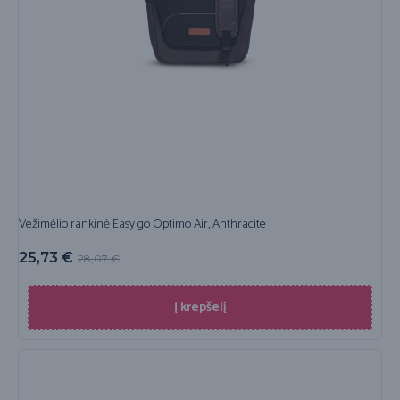
Vežimėlio rankinė Easy go Optimo Air, Anthracite
25,73
€
28,07
€
Į krepšelį