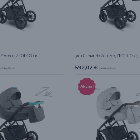
 Zeo eco, ZEOECO-04
3in1 Camarelo Zeo eco, ZEOECO-05
592,02
€
684,26
€
684,26
€
Akcija!