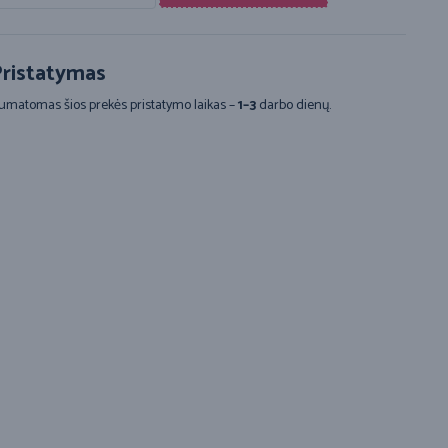
ristatymas
umatomas šios prekės pristatymo laikas –
1–3
darbo dienų.