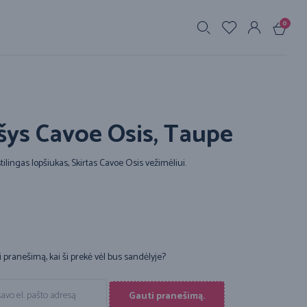
0
s
šys Cavoe Osis, Taupe
tilingas lopšiukas, Skirtas Cavoe Osis vežimėliui.
i pranešimą, kai ši prekė vėl bus sandėlyje?
Gauti pranešimą.