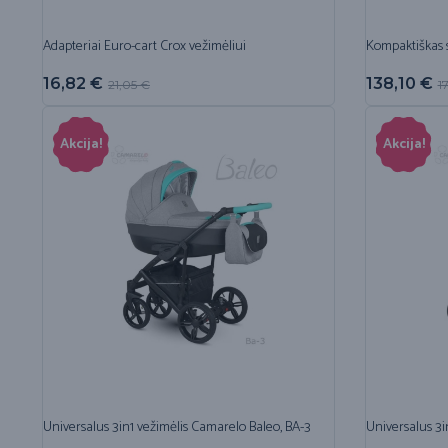
Adapteriai Euro-cart Crox vežimėliui
Kompaktiškas 
16,82
€
138,10
€
21,05
€
1
Akcija!
Akcija!
Universalus 3in1 vežimėlis Camarelo Baleo, BA-3
Universalus 3i