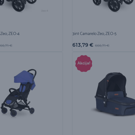
 Zeo, ZEO-4
3in1 Camarelo Zeo, ZEO-5
613,79
€
66,71
€
666,71
€
Akcija!