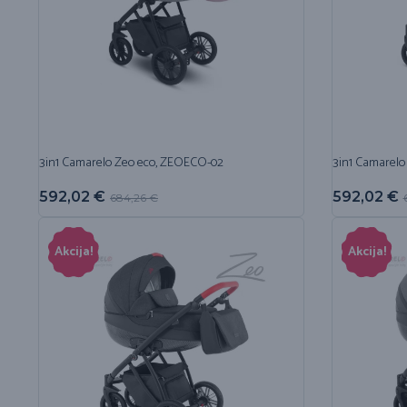
3in1 Camarelo Zeo eco, ZEOECO-02
3in1 Camarelo
592,02
€
592,02
€
684,26
€
Akcija!
Akcija!