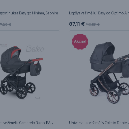
sportinukas Easy go Minima, Saphire
Lopšys vežimėliui Easy go Optimo Ai
87,11
€
77,20
€
110,53
€
Akcija!
n1 vežimėlis Camarelo Baleo, BA-7
Universalus vežimėlis Coletto Dante 2