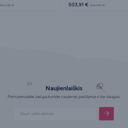
503,91
€
614,08
€
614,08
€
Naujienlaiškis
Prenumeruokite, kad gautumėte naujienas, pasiūlymus ir dar daugiau.