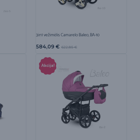
3in1 vežimėlis Camarelo Baleo, BA-10
584,09
€
622,85
€
Akcija!