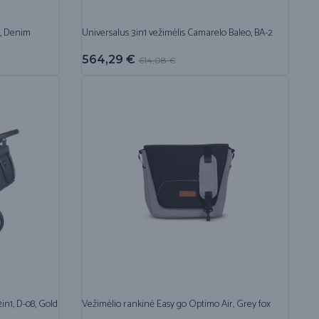
r, Denim
Universalus 3in1 vežimėlis Camarelo Baleo, BA-2
564,29
€
614,08
€
in1, D-08, Gold
Vežimėlio rankinė Easy go Optimo Air, Grey fox