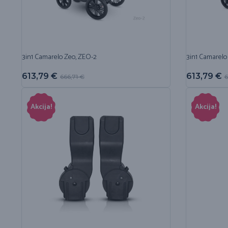
3in1 Camarelo Zeo, ZEO-2
3in1 Camarelo
613,79
€
613,79
€
666,71
€
6
Akcija!
Akcija!