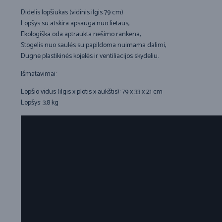
Didelis lopšiukas (vidinis ilgis 79 cm)
Lopšys su atskira apsauga nuo lietaus,
Ekologiška oda aptraukta nešimo rankena,
Stogelis nuo saulės su papildoma nuimama dalimi,
Dugne plastikinės kojelės ir ventiliacijos skydeliu.
Išmatavimai:
Lopšio vidus (ilgis x plotis x aukštis): 79 x 33 x 21 cm
Lopšys: 3.8 kg