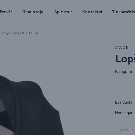
Prekės
Gamintojai
Apie mus
Kontaktai
Tinklarašti
Lopšys Cavoe Osis, Taupe
CAVOE
Lop
Patogus ir s
Išparduota
Norite gaut