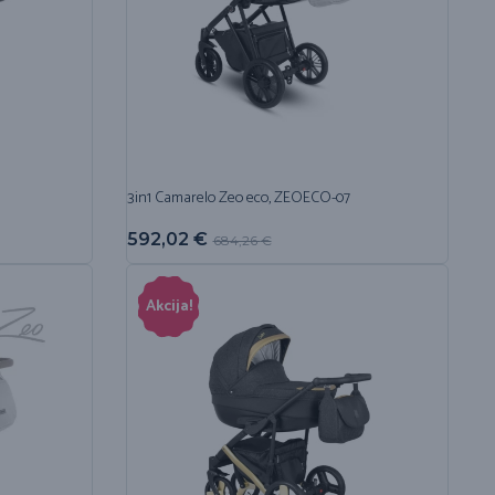
3in1 Camarelo Zeo eco, ZEOECO-07
592,02
€
684,26
€
Akcija!